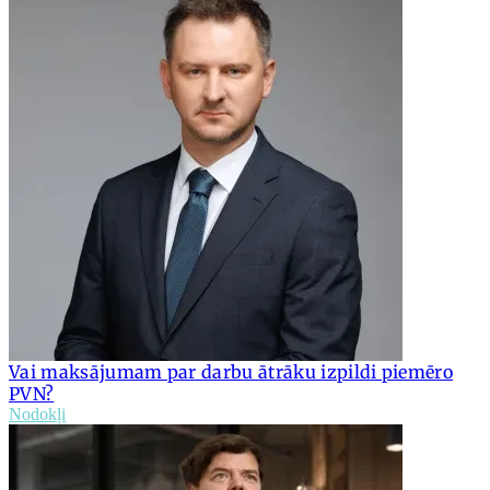
Vai maksājumam par darbu ātrāku izpildi piemēro
PVN?
Nodokļi