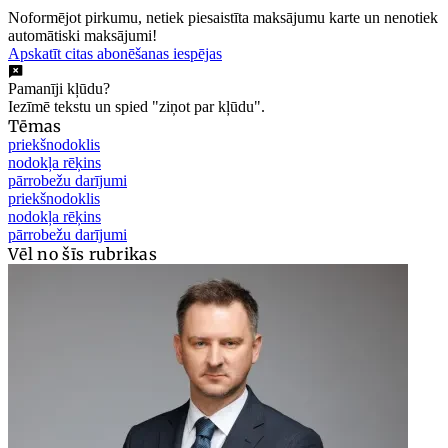
Noformējot pirkumu, netiek piesaistīta maksājumu karte un nenotiek
automātiski maksājumi!
Apskatīt citas abonēšanas iespējas
Pamanīji kļūdu?
Iezīmē tekstu un spied "ziņot par kļūdu".
Tēmas
priekšnodoklis
nodokļa rēķins
pārrobežu darījumi
priekšnodoklis
nodokļa rēķins
pārrobežu darījumi
Vēl no šīs rubrikas