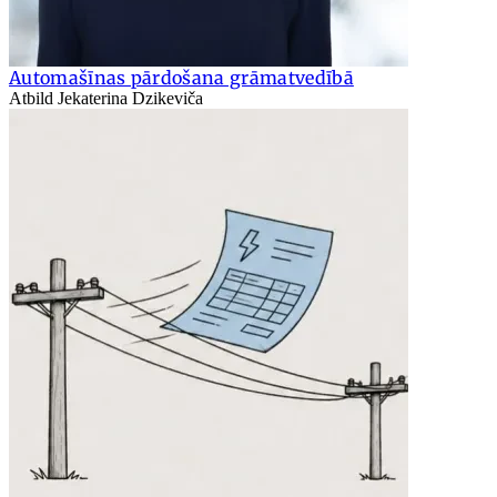
Automašīnas pārdošana grāmatvedībā
Atbild Jekaterina Dzikeviča