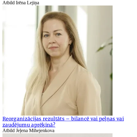
Atbild Irēna Lejiņa
Reorganizācijas rezultāts – bilancē vai peļņas vai
zaudējumu aprēķinā?
Atbild Jeļena Mihejenkova