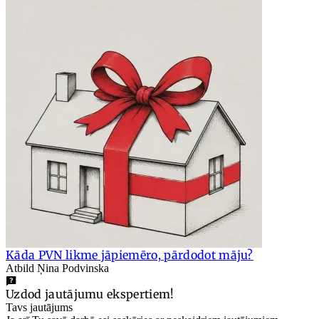
Kāda PVN likme jāpiemēro, pārdodot māju?
Atbild Ņina Podvinska
Uzdod jautājumu ekspertiem!
Tavs jautājums