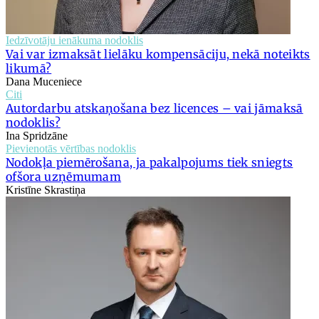
Iedzīvotāju ienākuma nodoklis
Vai var izmaksāt lielāku kompensāciju, nekā noteikts
likumā?
Dana Muceniece
Citi
Autordarbu atskaņošana bez licences – vai jāmaksā
nodoklis?
Ina Spridzāne
Pievienotās vērtības nodoklis
Nodokļa piemērošana, ja pakalpojums tiek sniegts
ofšora uzņēmumam
Kristīne Skrastiņa