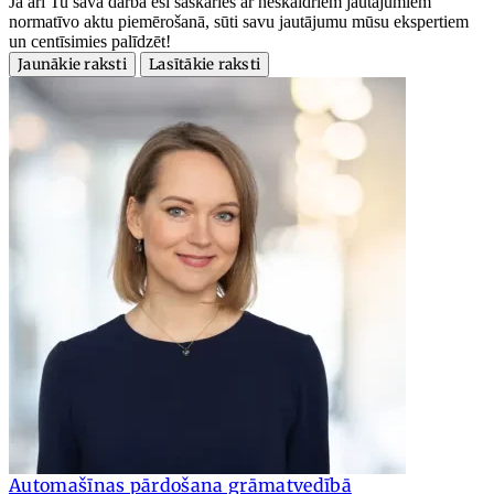
Ja arī Tu savā darbā esi saskāries ar neskaidriem jautājumiem
normatīvo aktu piemērošanā, sūti savu jautājumu mūsu ekspertiem
un centīsimies palīdzēt!
Jaunākie raksti
Lasītākie raksti
Automašīnas pārdošana grāmatvedībā