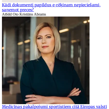
Kādi dokumenti papildus e-rēķinam nepieciešami,
saņemot preces?
Atbild Oto Kristiāns Abrams
Medicīnas pakalpojumi sportistiem citā Eiropas valstī