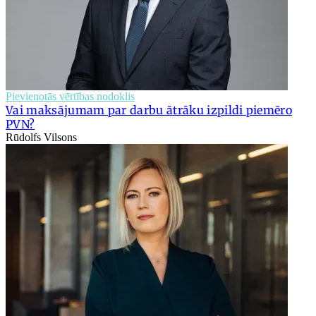
Pievienotās vērtības nodoklis
Vai maksājumam par darbu ātrāku izpildi piemēro
PVN?
Rūdolfs Vilsons