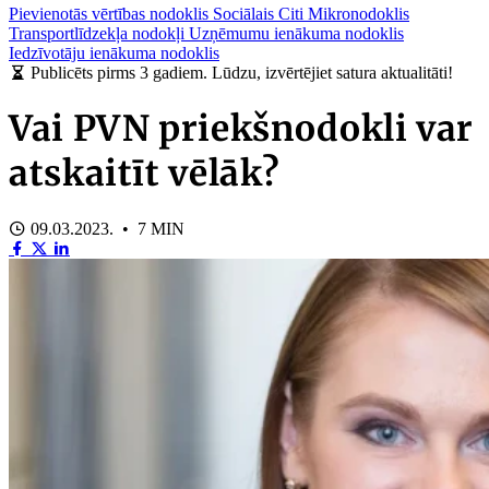
Pievienotās vērtības nodoklis
Sociālais
Citi
Mikronodoklis
Transportlīdzekļa nodokļi
Uzņēmumu ienākuma nodoklis
Iedzīvotāju ienākuma nodoklis
Publicēts pirms 3 gadiem. Lūdzu, izvērtējiet satura aktualitāti!
Vai PVN priekšnodokli var
atskaitīt vēlāk?
09.03.2023. • 7 MIN