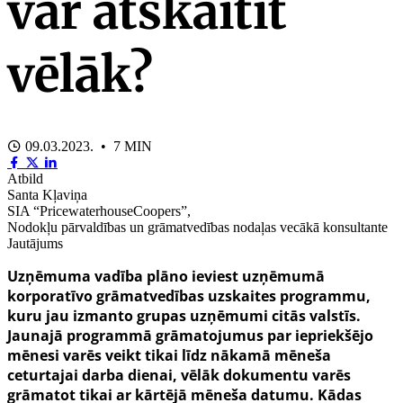
var atskaitīt
vēlāk?
09.03.2023. • 7 MIN
Atbild
Santa Kļaviņa
SIA “PricewaterhouseCoopers”,
Nodokļu pārvaldības un grāmatvedības nodaļas vecākā konsultante
Jautājums
Uzņēmuma vadība plāno ieviest uzņēmumā
korporatīvo grāmatvedības uzskaites programmu,
kuru jau izmanto grupas uzņēmumi citās valstīs.
Jaunajā programmā grāmatojumus par iepriekšējo
mēnesi varēs veikt tikai līdz nākamā mēneša
ceturtajai darba dienai, vēlāk dokumentu varēs
grāmatot tikai ar kārtējā mēneša datumu. Kādas