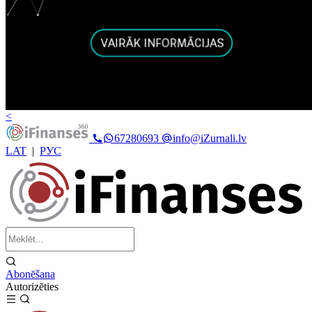
<
67280693
info@iZurnali.lv
LAT
|
РУС
Abonēšana
Autorizēties