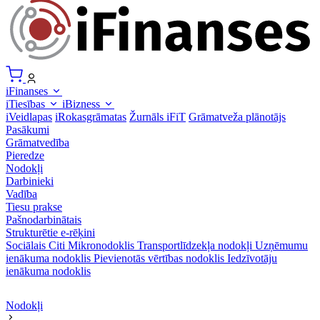
iFinanses
iTiesības
iBizness
iVeidlapas
iRokasgrāmatas
Žurnāls iFiT
Grāmatveža plānotājs
Pasākumi
Grāmatvedība
Pieredze
Nodokļi
Darbinieki
Vadība
Tiesu prakse
Pašnodarbinātais
Strukturētie e-rēķini
Sociālais
Citi
Mikronodoklis
Transportlīdzekļa nodokļi
Uzņēmumu
ienākuma nodoklis
Pievienotās vērtības nodoklis
Iedzīvotāju
ienākuma nodoklis
Nodokļi