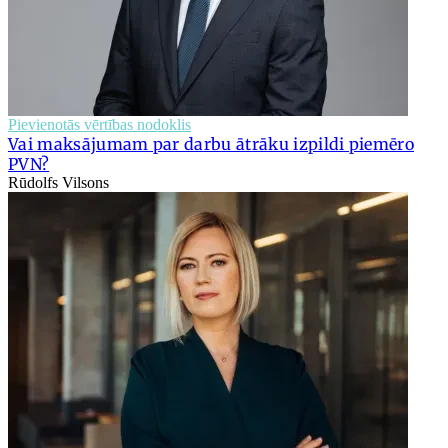
Pievienotās vērtības nodoklis
Vai maksājumam par darbu ātrāku izpildi piemēro
PVN?
Rūdolfs Vilsons