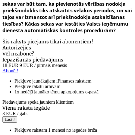
sekas var būt tam, ka pievienotās vērtības nodokļa
priekšnodoklis tiks atskaitīts vēlākos periodos, un vai
tajos var izmantot arī priekšnodokļa atskaitīšanas
tiesības? Kādas sekas var iestāties Valsts ieņēmumu
dienesta automātiskās kontroles procedūrām?
Šis raksts pieejams tikai abonentiem!
Autorizējies
Vēl neabonē?
Iepazīšanās piedāvājums
18 EUR
9 EUR
/ pirmais mēnesis
Abonēt!
Piekļuve jaunākajiem iFinanses rakstiem
Piekļuve rakstu arhīvam
1x nedēļā jaunāko tēmu apkopojums e-pastā
Piedāvājums spēkā jauniem klientiem
Viena raksta iegāde
3 EUR
/ gab.
Lasīt!
Piekļuve rakstam 1 mēnesi no iegādes brīža