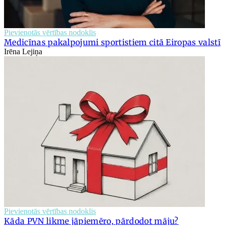
Pievienotās vērtības nodoklis
Medicīnas pakalpojumi sportistiem citā Eiropas valstī
Irēna Lejiņa
Pievienotās vērtības nodoklis
Kāda PVN likme jāpiemēro, pārdodot māju?