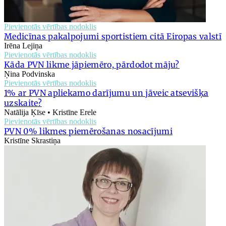
Pievienotās vērtības nodoklis
Medicīnas pakalpojumi sportistiem citā Eiropas valstī
Irēna Lejiņa
Pievienotās vērtības nodoklis
Kāda PVN likme jāpiemēro, pārdodot māju?
Ņina Podvinska
Pievienotās vērtības nodoklis
1% ar PVN apliekamo darījumu un jāveic atsevišķa
uzskaite?
Natālija Ķīse • Kristīne Erele
Pievienotās vērtības nodoklis
PVN 0% likmes piemērošanas nosacījumi
Kristīne Skrastiņa