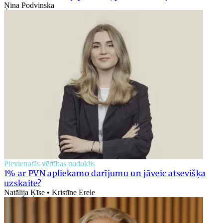
Ņina Podvinska
Pievienotās vērtības nodoklis
1% ar PVN apliekamo darījumu un jāveic atsevišķa
uzskaite?
Natālija Ķīse • Kristīne Erele