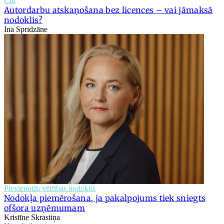
Citi
Autordarbu atskaņošana bez licences – vai jāmaksā
nodoklis?
Ina Spridzāne
Pievienotās vērtības nodoklis
Nodokļa piemērošana, ja pakalpojums tiek sniegts
ofšora uzņēmumam
Kristīne Skrastiņa