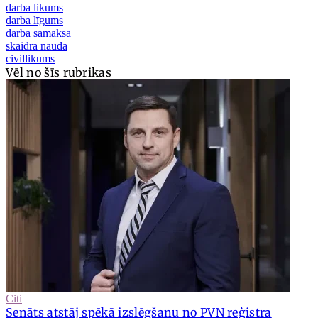
darba likums
darba līgums
darba samaksa
skaidrā nauda
civillikums
Vēl no šīs rubrikas
Citi
Senāts atstāj spēkā izslēgšanu no PVN reģistra