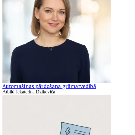
Automašīnas pārdošana grāmatvedībā
Atbild Jekaterina Dzikeviča