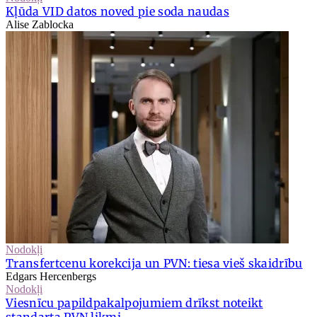
Kļūda VID datos noved pie soda naudas
Alise Zablocka
Nodokļi
Transfertcenu korekcija un PVN: tiesa vieš skaidrību
Edgars Hercenbergs
Nodokļi
Viesnīcu papildpakalpojumiem drīkst noteikt