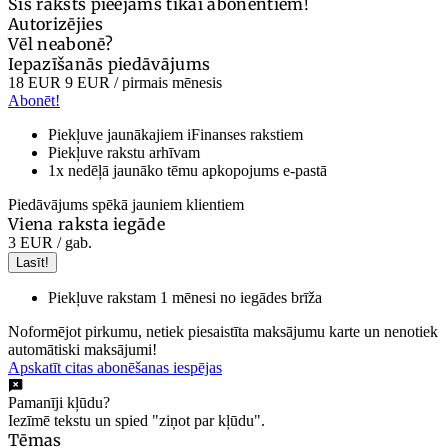
Šis raksts pieejams tikai abonentiem!
Autorizējies
Vēl neabonē?
Iepazīšanās piedāvājums
18 EUR
9 EUR
/ pirmais mēnesis
Abonēt!
Piekļuve jaunākajiem iFinanses rakstiem
Piekļuve rakstu arhīvam
1x nedēļā jaunāko tēmu apkopojums e-pastā
Piedāvājums spēkā jauniem klientiem
Viena raksta iegāde
3 EUR
/ gab.
Lasīt!
Piekļuve rakstam 1 mēnesi no iegādes brīža
Noformējot pirkumu, netiek piesaistīta maksājumu karte un nenotiek
automātiski maksājumi!
Apskatīt citas abonēšanas iespējas
Pamanīji kļūdu?
Iezīmē tekstu un spied "ziņot par kļūdu".
Tēmas