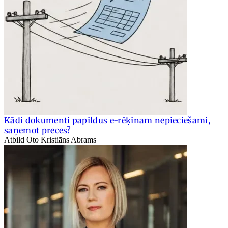
Kādi dokumenti papildus e-rēķinam nepieciešami,
saņemot preces?
Atbild Oto Kristiāns Abrams