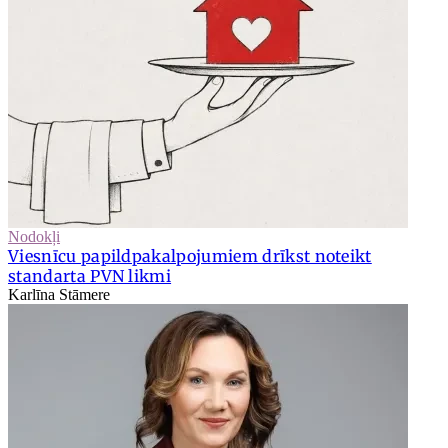
Nodokļi
Viesnīcu papildpakalpojumiem drīkst noteikt
standarta PVN likmi
Karlīna Stāmere