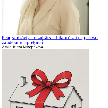
Reorganizācijas rezultāts – bilancē vai peļņas vai
zaudējumu aprēķinā?
Atbild Jeļena Mihejenkova