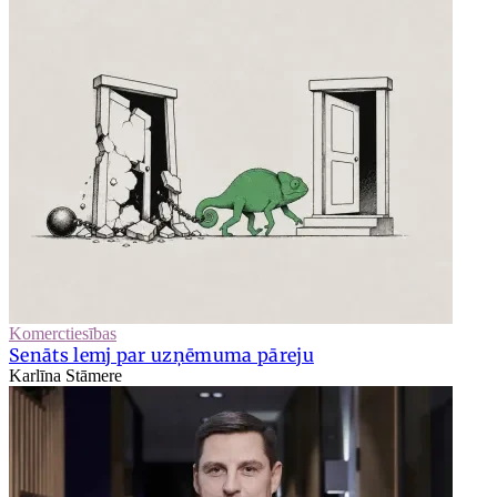
Komerctiesības
Senāts lemj par uzņēmuma pāreju
Karlīna Stāmere