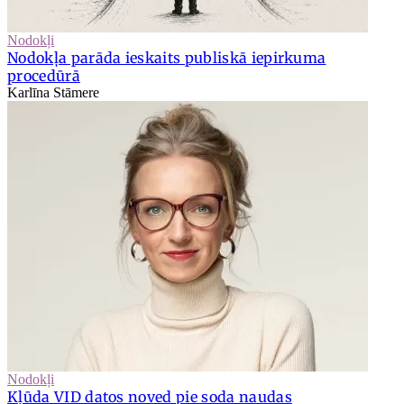
Nodokļi
Nodokļa parāda ieskaits publiskā iepirkuma
procedūrā
Karlīna Stāmere
Nodokļi
Kļūda VID datos noved pie soda naudas