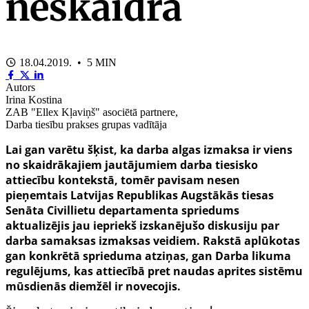
neskaidra
18.04.2019. • 5 MIN
Autors
Irina Kostina
ZAB "Ellex Kļaviņš" asociētā partnere,
Darba tiesību prakses grupas vadītāja
Lai gan varētu šķist, ka darba algas izmaksa ir viens
no skaidrākajiem jautājumiem darba tiesisko
attiecību kontekstā, tomēr pavisam nesen
pieņemtais Latvijas Republikas Augstākās tiesas
Senāta Civillietu departamenta spriedums
aktualizējis jau iepriekš izskanējušo diskusiju par
darba samaksas izmaksas veidiem. Rakstā aplūkotas
gan konkrētā sprieduma atziņas, gan Darba likuma
regulējums, kas attiecībā pret naudas aprites sistēmu
mūsdienās diemžēl ir novecojis.