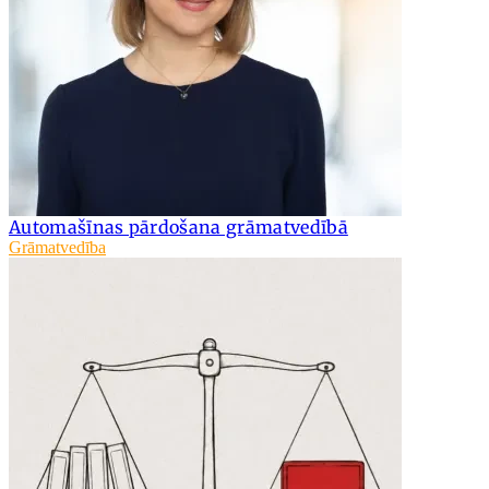
Automašīnas pārdošana grāmatvedībā
Grāmatvedība