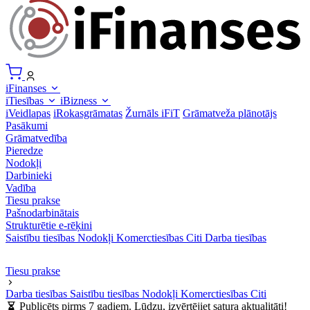
iFinanses
iTiesības
iBizness
iVeidlapas
iRokasgrāmatas
Žurnāls iFiT
Grāmatveža plānotājs
Pasākumi
Grāmatvedība
Pieredze
Nodokļi
Darbinieki
Vadība
Tiesu prakse
Pašnodarbinātais
Strukturētie e-rēķini
Saistību tiesības
Nodokļi
Komerctiesības
Citi
Darba tiesības
Tiesu prakse
Darba tiesības
Saistību tiesības
Nodokļi
Komerctiesības
Citi
Publicēts pirms 7 gadiem. Lūdzu, izvērtējiet satura aktualitāti!