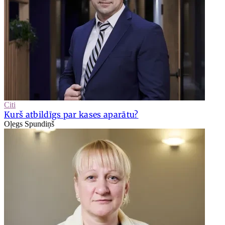
Citi
Kurš atbildīgs par kases aparātu?
Oļegs Spundiņš