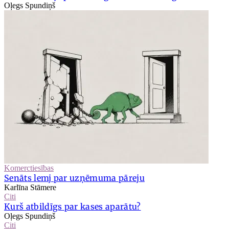
Oļegs Spundiņš
Komerctiesības
Senāts lemj par uzņēmuma pāreju
Karlīna Stāmere
Citi
Kurš atbildīgs par kases aparātu?
Oļegs Spundiņš
Citi