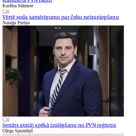
standarta PVN likmi
Karlīna Stāmere
Citi
Vērtē soda samērīgumu par čeku neizsniegšanu
Nataļja Puriņa
Citi
Senāts atstāj spēkā izslēgšanu no PVN reģistra
Oļegs Spundiņš