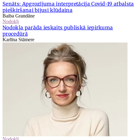
Senāts: Apgrozījuma interpretācija Covid-19 atbalsta
piešķiršanai bijusi kļūdaina
Baiba Grandāne
Nodokļi
Nodokļa parāda ieskaits publiskā iepirkuma
procedūrā
Karlīna Stāmere
Nodokļi