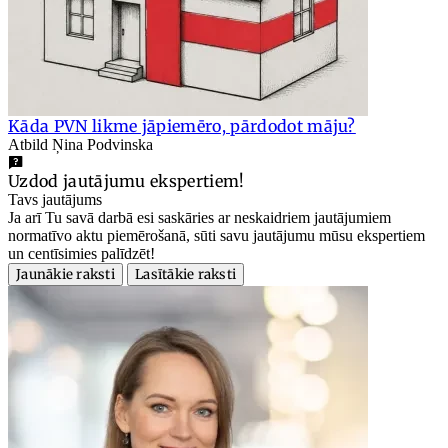
Kāda PVN likme jāpiemēro, pārdodot māju?
Atbild Ņina Podvinska
Uzdod jautājumu ekspertiem!
Tavs jautājums
Ja arī Tu savā darbā esi saskāries ar neskaidriem jautājumiem
normatīvo aktu piemērošanā, sūti savu jautājumu mūsu ekspertiem
un centīsimies palīdzēt!
Jaunākie raksti
Lasītākie raksti