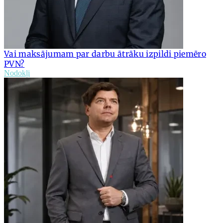
Vai maksājumam par darbu ātrāku izpildi piemēro
PVN?
Nodokļi