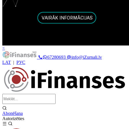
<
67280693
info@iZurnali.lv
LAT
|
РУС
Abonēšana
Autorizēties