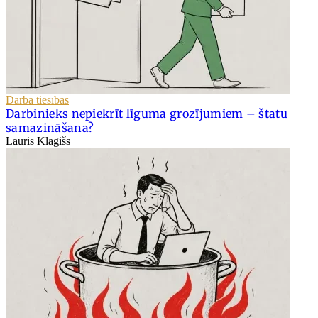
Darba tiesības
Darbinieks nepiekrīt līguma grozījumiem – štatu
samazināšana?
Lauris Klagišs