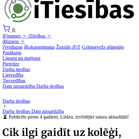
iFinanses
iTiesības
iBizness
iVeidlapas
iRokasgrāmatas
Žurnāls iFiT
Grāmatveža plānotājs
Pasākumi
Līgumi un darījumi
Pieredze
Darba tiesības
Lietvedība
Tiesvedības
Datu aizsardzība
Darba tiesības
Darba tiesības
Darba tiesības
Datu aizsardzība
Publicēts pirms 4 gadiem. Lūdzu, izvērtējiet satura aktualitāti!
Cik ilgi gaidīt uz kolēģi,