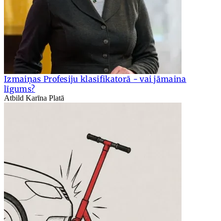
Izmaiņas Profesiju klasifikatorā - vai jāmaina
līgums?
Atbild Karīna Platā