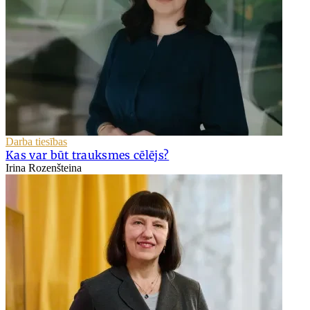
Darba tiesības
Kas var būt trauksmes cēlējs?
Irina Rozenšteina