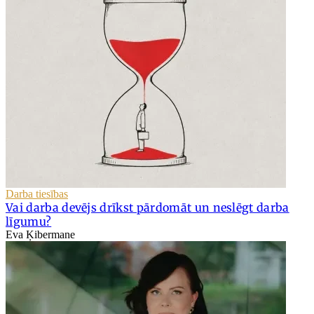
Darba tiesības
Vai darba devējs drīkst pārdomāt un neslēgt darba
līgumu?
Eva Ķibermane