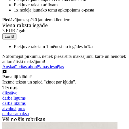
Piekļuve rakstu arhīvam
1x nedēļā jaunāko tēmu apkopojums e-pastā
Piedāvājums spēkā jauniem klientiem
Viena raksta iegāde
3 EUR
/ gab.
Lasīt!
Piekļuve rakstam 1 mēnesi no iegādes brīža
Noformējot pirkumu, netiek piesaistīta maksājumu karte un nenotiek
automātiski maksājumi!
Apskatīt citas abonēšanas iespējas
Pamanīji kļūdu?
Iezīmē tekstu un spied "ziņot par kļūdu".
Tēmas
dīkstāve
darba līgums
darba likums
atvaļinājums
darba samaksa
Vēl no šīs rubrikas