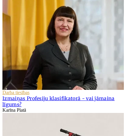
Darba tiesības
Izmaiņas Profesiju klasifikatorā - vai jāmaina
līgums?
Karīna Platā