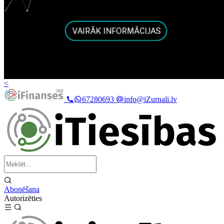
<
67280693
info@iZurnali.lv
Abonēšana
Autorizēties