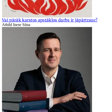
Vai pārāk karstos apstākļos darbs ir jāpārtrauc?
Atbild Inese Sūna