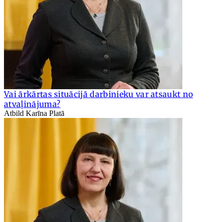
Vai ārkārtas situācijā darbinieku var atsaukt no
atvaļinājuma?
Atbild Karīna Platā