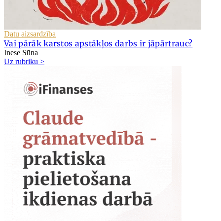
Datu aizsardzība
Vai pārāk karstos apstākļos darbs ir jāpārtrauc?
Inese Sūna
Uz rubriku >