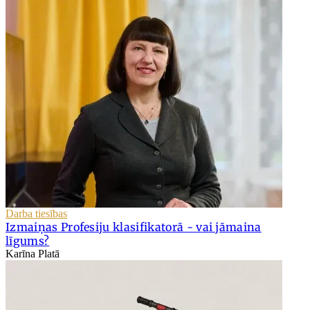
Darba tiesības
Izmaiņas Profesiju klasifikatorā - vai jāmaina
līgums?
Karīna Platā