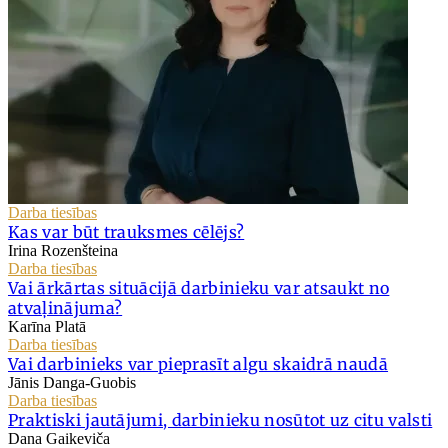
Darba tiesības
Kas var būt trauksmes cēlējs?
Irina Rozenšteina
Darba tiesības
Vai ārkārtas situācijā darbinieku var atsaukt no
atvaļinājuma?
Karīna Platā
Darba tiesības
Vai darbinieks var pieprasīt algu skaidrā naudā
Jānis Danga-Guobis
Darba tiesības
Praktiski jautājumi, darbinieku nosūtot uz citu valsti
Dana Gaikeviča