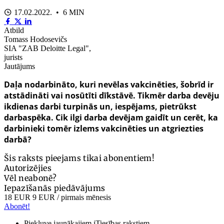
17.02.2022. • 6 MIN
Atbild
Tomass Hodosevičs
SIA "ZAB Deloitte Legal",
jurists
Jautājums
Daļa nodarbināto, kuri nevēlas vakcinēties, šobrīd ir
atstādināti vai nosūtīti dīkstāvē. Tikmēr darba devēju
ikdienas darbi turpinās un, iespējams, pietrūkst
darbaspēka. Cik ilgi darba devējam gaidīt un cerēt, ka
darbinieki tomēr izlems vakcinēties un atgriezties
darbā?
Šis raksts pieejams tikai abonentiem!
Autorizējies
Vēl neabonē?
Iepazīšanās piedāvājums
18 EUR
9 EUR
/ pirmais mēnesis
Abonēt!
Piekļuve jaunākajiem iTiesības rakstiem