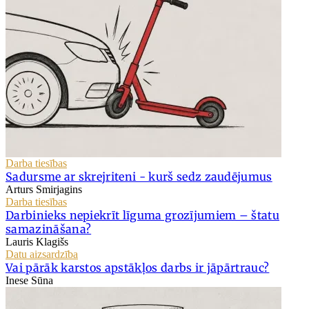
Darba tiesības
Sadursme ar skrejriteni - kurš sedz zaudējumus
Arturs Smirjagins
Darba tiesības
Darbinieks nepiekrīt līguma grozījumiem – štatu
samazināšana?
Lauris Klagišs
Datu aizsardzība
Vai pārāk karstos apstākļos darbs ir jāpārtrauc?
Inese Sūna