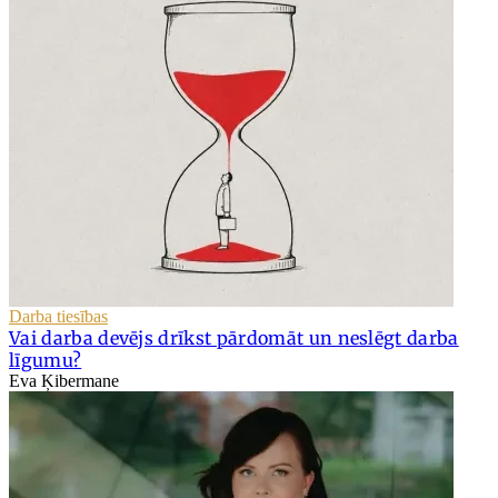
Darba tiesības
Vai darba devējs drīkst pārdomāt un neslēgt darba
līgumu?
Eva Ķibermane