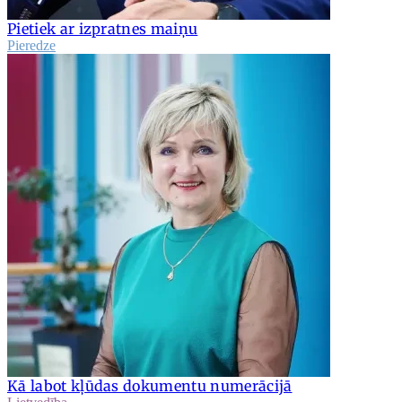
Pietiek ar izpratnes maiņu
Pieredze
Kā labot kļūdas dokumentu numerācijā