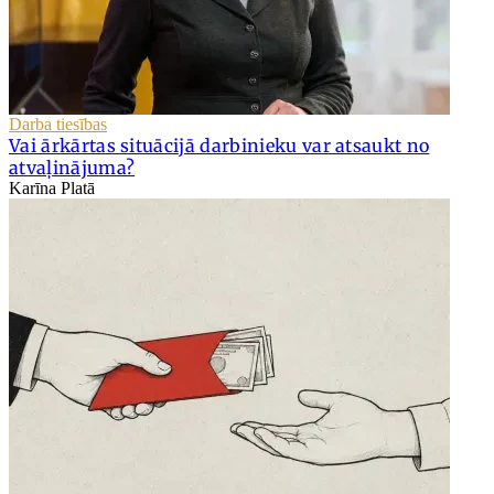
Darba tiesības
Vai ārkārtas situācijā darbinieku var atsaukt no
atvaļinājuma?
Karīna Platā