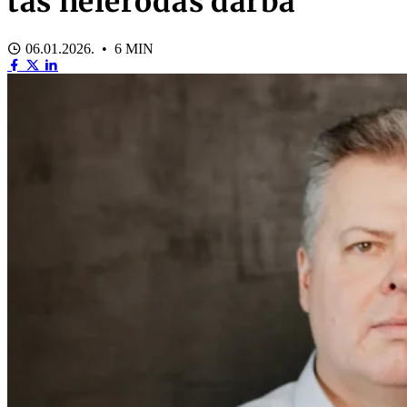
tas neierodas darbā
06.01.2026. • 6 MIN