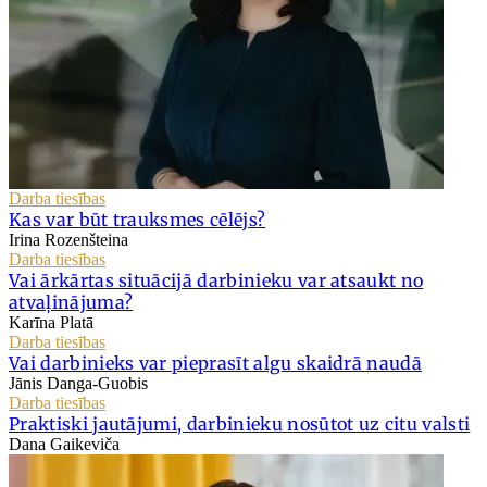
Darba tiesības
Kas var būt trauksmes cēlējs?
Irina Rozenšteina
Darba tiesības
Vai ārkārtas situācijā darbinieku var atsaukt no
atvaļinājuma?
Karīna Platā
Darba tiesības
Vai darbinieks var pieprasīt algu skaidrā naudā
Jānis Danga-Guobis
Darba tiesības
Praktiski jautājumi, darbinieku nosūtot uz citu valsti
Dana Gaikeviča