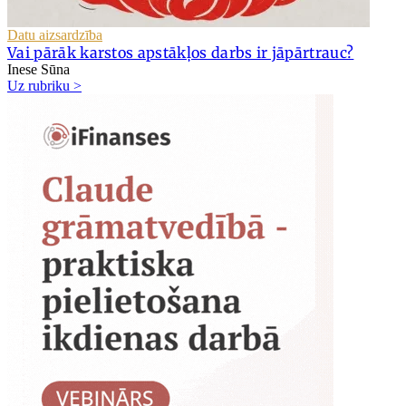
Datu aizsardzība
Vai pārāk karstos apstākļos darbs ir jāpārtrauc?
Inese Sūna
Uz rubriku >