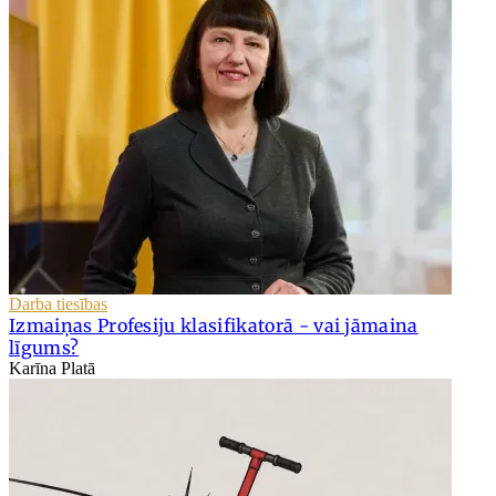
Darba tiesības
Izmaiņas Profesiju klasifikatorā - vai jāmaina
līgums?
Karīna Platā