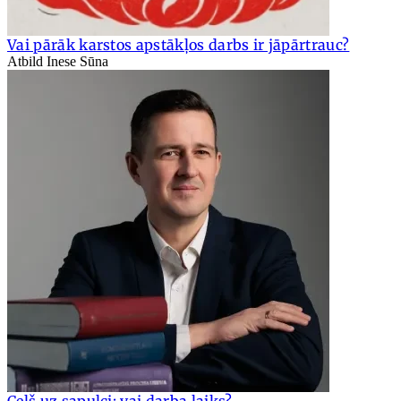
Vai pārāk karstos apstākļos darbs ir jāpārtrauc?
Atbild Inese Sūna
Ceļš uz sapulci: vai darba laiks?