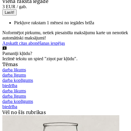
Viena raksta iegāde
3 EUR
/ gab.
Lasīt!
Piekļuve rakstam 1 mēnesi no iegādes brīža
Noformējot pirkumu, netiek piesaistīta maksājumu karte un nenotiek
automātiski maksājumi!
Apskatīt citas abonēšanas iespējas
Pamanīji kļūdu?
Iezīmē tekstu un spied "ziņot par kļūdu".
Tēmas
darba likums
darba līgums
darba koplīgums
biedrība
darba likums
darba līgums
darba koplīgums
biedrība
Vēl no šīs rubrikas