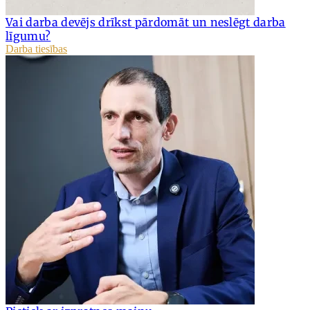
Vai darba devējs drīkst pārdomāt un neslēgt darba
līgumu?
Darba tiesības