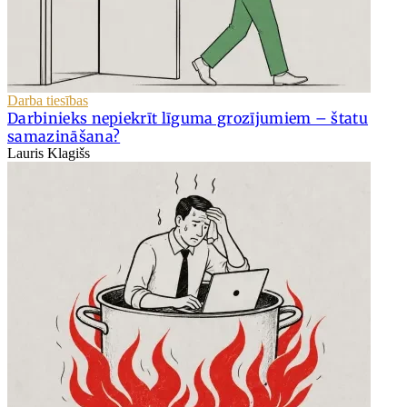
Darba tiesības
Darbinieks nepiekrīt līguma grozījumiem – štatu
samazināšana?
Lauris Klagišs