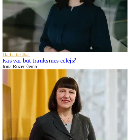
Darba tiesības
Kas var būt trauksmes cēlējs?
Irina Rozenšteina