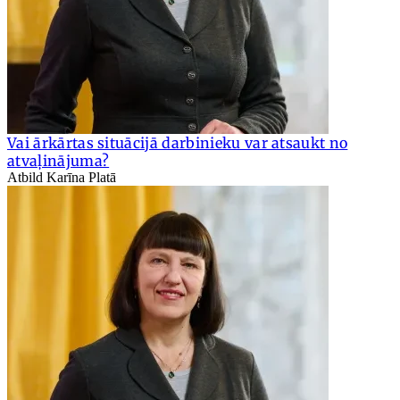
Vai ārkārtas situācijā darbinieku var atsaukt no
atvaļinājuma?
Atbild Karīna Platā