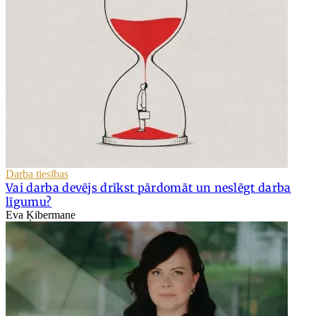
Darba tiesības
Vai darba devējs drīkst pārdomāt un neslēgt darba
līgumu?
Eva Ķibermane