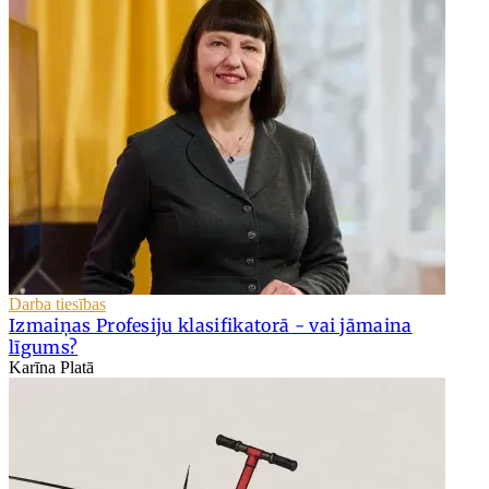
Darba tiesības
Izmaiņas Profesiju klasifikatorā - vai jāmaina
līgums?
Karīna Platā