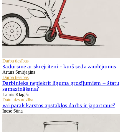
Darba tiesības
Sadursme ar skrejriteni - kurš sedz zaudējumus
Arturs Smirjagins
Darba tiesības
Darbinieks nepiekrīt līguma grozījumiem – štatu
samazināšana?
Lauris Klagišs
Datu aizsardzība
Vai pārāk karstos apstākļos darbs ir jāpārtrauc?
Inese Sūna