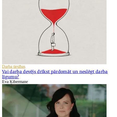
Darba tiesības
Vai darba devējs drīkst pārdomāt un neslēgt darba
līgumu?
Eva Ķibermane