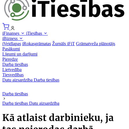
iFinanses
iTiesības
iBizness
iVeidlapas
iRokasgrāmatas
Žurnāls iFiT
Grāmatveža plānotājs
Pasākumi
Līgumi un darījumi
Pieredze
Darba tiesības
Lietvedība
Tiesvedības
Datu aizsardzība
Darba tiesības
Darba tiesības
Darba tiesības
Datu aizsardzība
Kā atlaist darbinieku, ja