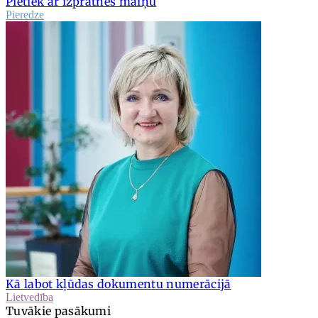
Pietiek ar izpratnes maiņu
Pieredze
Kā labot kļūdas dokumentu numerācijā
Lietvedība
Tuvākie pasākumi