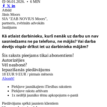
06.01.2026. • 6 MIN
Atbild
Jānis Moors
SIA “ZAB NOVIUS Moors”,
partneris, zvērināts advokāts
Jautājums
Kā atlaist darbinieku, kurš nenāk uz darbu un nav
sasniedzams ne pa telefonu, ne mājās? Vai darba
devējs vispār drīkst iet uz darbinieka mājām?
Šis raksts pieejams tikai abonentiem!
Autorizējies
Vēl neabonē?
Iepazīšanās piedāvājums
18 EUR
9 EUR
/ pirmais mēnesis
Abonēt!
Piekļuve jaunākajiem iTiesības rakstiem
Piekļuve rakstu arhīvam
1x nedēļā jaunāko tēmu apkopojums e-pastā
Piedāvājums spēkā jauniem klientiem