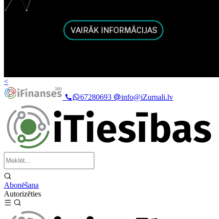
<
67280693
info@iZurnali.lv
Abonēšana
Autorizēties