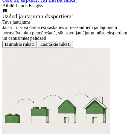
Atbild Lauris Klagišs
Uzdod jautājumu ekspertiem!
Tavs jautājums
Ja arī Tu savā darbā esi saskāries ar neskaidriem jautājumiem
normatīvo aktu piemērošanā, sūti savu jautājumu mūsu ekspertiem
un centīsimies palīdzēt!
Jaunākie raksti
Lasītākie raksti