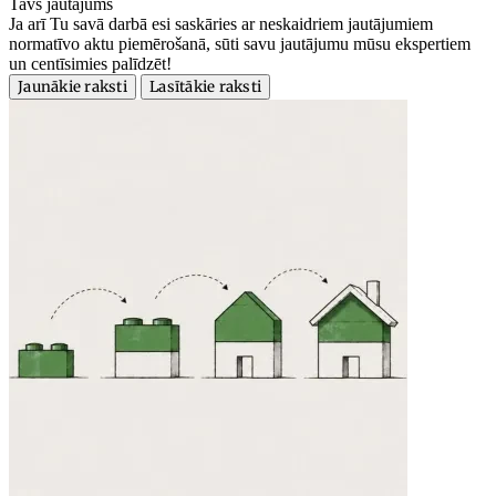
Tavs jautājums
Ja arī Tu savā darbā esi saskāries ar neskaidriem jautājumiem
normatīvo aktu piemērošanā, sūti savu jautājumu mūsu ekspertiem
un centīsimies palīdzēt!
Jaunākie raksti
Lasītākie raksti