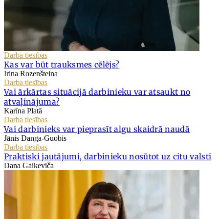
Darba tiesības
Kas var būt trauksmes cēlējs?
Irina Rozenšteina
Darba tiesības
Vai ārkārtas situācijā darbinieku var atsaukt no
atvaļinājuma?
Karīna Platā
Darba tiesības
Vai darbinieks var pieprasīt algu skaidrā naudā
Jānis Danga-Guobis
Darba tiesības
Praktiski jautājumi, darbinieku nosūtot uz citu valsti
Dana Gaikeviča