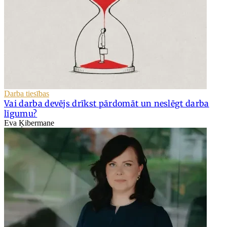
Darba tiesības
Vai darba devējs drīkst pārdomāt un neslēgt darba
līgumu?
Eva Ķibermane