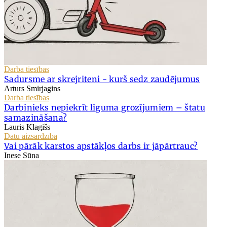
Darba tiesības
Sadursme ar skrejriteni - kurš sedz zaudējumus
Arturs Smirjagins
Darba tiesības
Darbinieks nepiekrīt līguma grozījumiem – štatu
samazināšana?
Lauris Klagišs
Datu aizsardzība
Vai pārāk karstos apstākļos darbs ir jāpārtrauc?
Inese Sūna