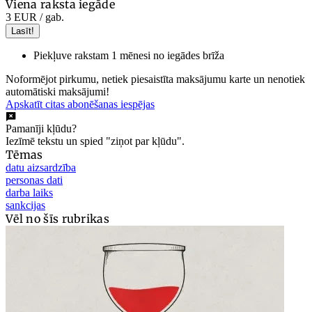
Viena raksta iegāde
3 EUR
/ gab.
Lasīt!
Piekļuve rakstam 1 mēnesi no iegādes brīža
Noformējot pirkumu, netiek piesaistīta maksājumu karte un nenotiek
automātiski maksājumi!
Apskatīt citas abonēšanas iespējas
Pamanīji kļūdu?
Iezīmē tekstu un spied "ziņot par kļūdu".
Tēmas
datu aizsardzība
personas dati
darba laiks
sankcijas
Vēl no šīs rubrikas