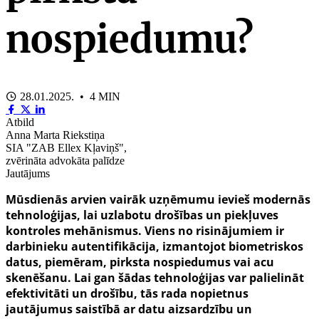
nospiedumu?
28.01.2025. • 4 MIN
Atbild
Anna Marta Riekstiņa
SIA "ZAB Ellex Kļaviņš",
zvērināta advokāta palīdze
Jautājums
Mūsdienās arvien vairāk uzņēmumu ievieš modernās
tehnoloģijas, lai uzlabotu drošības un piekļuves
kontroles mehānismus. Viens no risinājumiem ir
darbinieku autentifikācija, izmantojot biometriskos
datus, piemēram, pirksta nospiedumus vai acu
skenēšanu. Lai gan šādas tehnoloģijas var palielināt
efektivitāti un drošību, tās rada nopietnus
jautājumus saistībā ar datu aizsardzību un