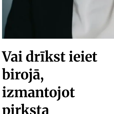
Vai drīkst ieiet
birojā,
izmantojot
pirksta