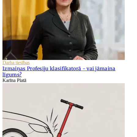
Darba tiesības
Izmaiņas Profesiju klasifikatorā - vai jāmaina
līgums?
Karīna Platā