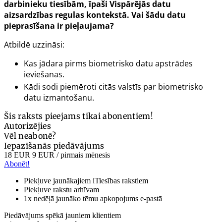
darbinieku tiesībām, īpaši Vispārējās datu
aizsardzības regulas kontekstā. Vai šādu datu
pieprasīšana ir pieļaujama?
Atbildē uzzināsi:
Kas jādara pirms biometrisko datu apstrādes
ieviešanas.
Kādi sodi piemēroti citās valstīs par biometrisko
datu izmantošanu.
Šis raksts pieejams tikai abonentiem!
Autorizējies
Vēl neabonē?
Iepazīšanās piedāvājums
18 EUR
9 EUR
/ pirmais mēnesis
Abonēt!
Piekļuve jaunākajiem iTiesības rakstiem
Piekļuve rakstu arhīvam
1x nedēļā jaunāko tēmu apkopojums e-pastā
Piedāvājums spēkā jauniem klientiem