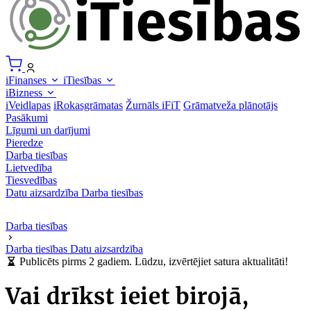
iFinanses
iTiesības
iBizness
iVeidlapas
iRokasgrāmatas
Žurnāls iFiT
Grāmatveža plānotājs
Pasākumi
Līgumi un darījumi
Pieredze
Darba tiesības
Lietvedība
Tiesvedības
Datu aizsardzība
Darba tiesības
Darba tiesības
Darba tiesības
Datu aizsardzība
Publicēts pirms 2 gadiem. Lūdzu, izvērtējiet satura aktualitāti!
Vai drīkst ieiet birojā,