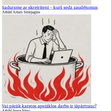
Sadursme ar skrejriteni - kurš sedz zaudējumus
Atbild Arturs Smirjagins
Vai pārāk karstos apstākļos darbs ir jāpārtrauc?
Atbild Inese Sūna