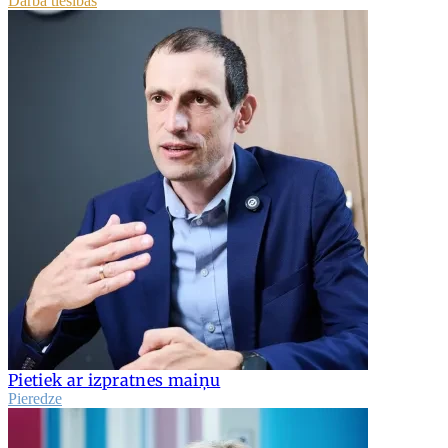
Darba tiesības
Pietiek ar izpratnes maiņu
Pieredze