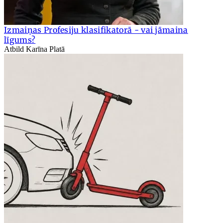
Izmaiņas Profesiju klasifikatorā - vai jāmaina
līgums?
Atbild Karīna Platā