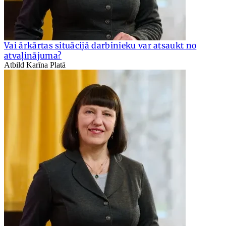
Vai ārkārtas situācijā darbinieku var atsaukt no
atvaļinājuma?
Atbild Karīna Platā