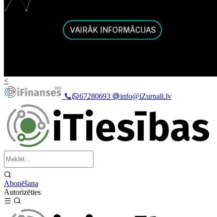
<
67280693
info@iZurnali.lv
Abonēšana
Autorizēties