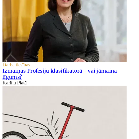
Darba tiesības
Izmaiņas Profesiju klasifikatorā - vai jāmaina
līgums?
Karīna Platā