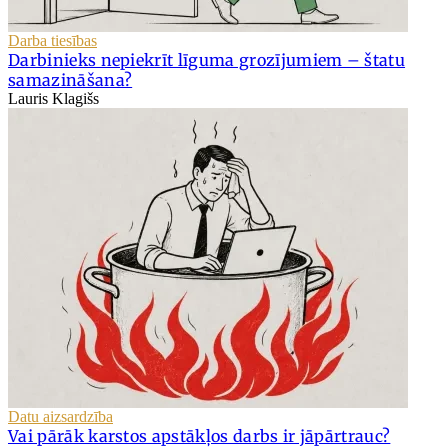
Darba tiesības
Darbinieks nepiekrīt līguma grozījumiem – štatu
samazināšana?
Lauris Klagišs
Datu aizsardzība
Vai pārāk karstos apstākļos darbs ir jāpārtrauc?