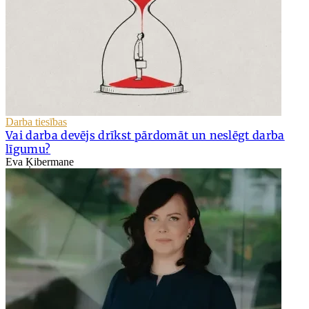
Darba tiesības
Vai darba devējs drīkst pārdomāt un neslēgt darba
līgumu?
Eva Ķibermane