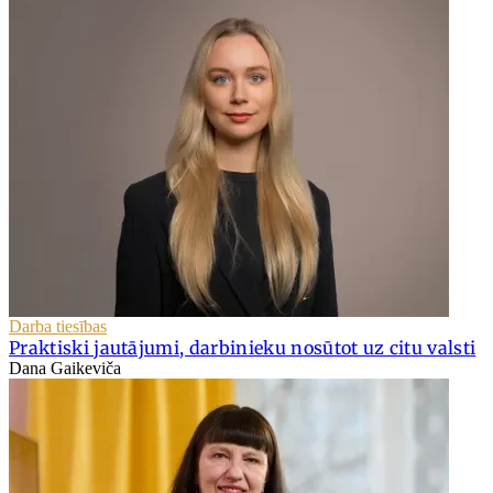
Darba tiesības
Praktiski jautājumi, darbinieku nosūtot uz citu valsti
Dana Gaikeviča