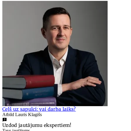
Ceļš uz sapulci: vai darba laiks?
Atbild Lauris Klagišs
Uzdod jautājumu ekspertiem!
Tavs jautājums