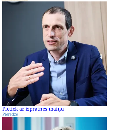
Pietiek ar izpratnes maiņu
Pieredze