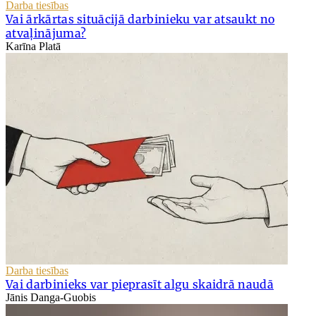
Darba tiesības
Vai ārkārtas situācijā darbinieku var atsaukt no
atvaļinājuma?
Karīna Platā
Darba tiesības
Vai darbinieks var pieprasīt algu skaidrā naudā
Jānis Danga-Guobis