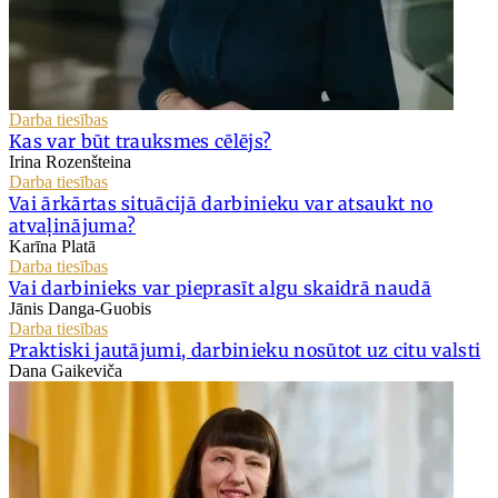
Darba tiesības
Kas var būt trauksmes cēlējs?
Irina Rozenšteina
Darba tiesības
Vai ārkārtas situācijā darbinieku var atsaukt no
atvaļinājuma?
Karīna Platā
Darba tiesības
Vai darbinieks var pieprasīt algu skaidrā naudā
Jānis Danga-Guobis
Darba tiesības
Praktiski jautājumi, darbinieku nosūtot uz citu valsti
Dana Gaikeviča