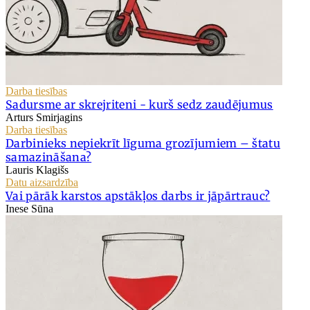
Darba tiesības
Sadursme ar skrejriteni - kurš sedz zaudējumus
Arturs Smirjagins
Darba tiesības
Darbinieks nepiekrīt līguma grozījumiem – štatu
samazināšana?
Lauris Klagišs
Datu aizsardzība
Vai pārāk karstos apstākļos darbs ir jāpārtrauc?
Inese Sūna