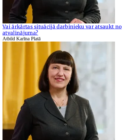
Vai ārkārtas situācijā darbinieku var atsaukt no
atvaļinājuma?
Atbild Karīna Platā