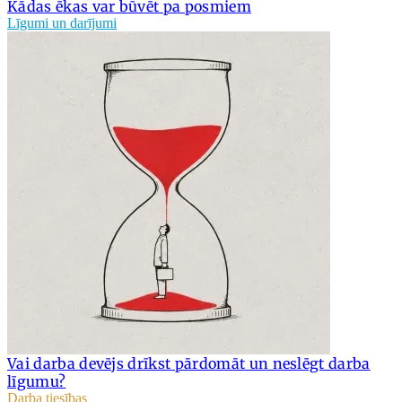
Kādas ēkas var būvēt pa posmiem
Līgumi un darījumi
Vai darba devējs drīkst pārdomāt un neslēgt darba
līgumu?
Darba tiesības