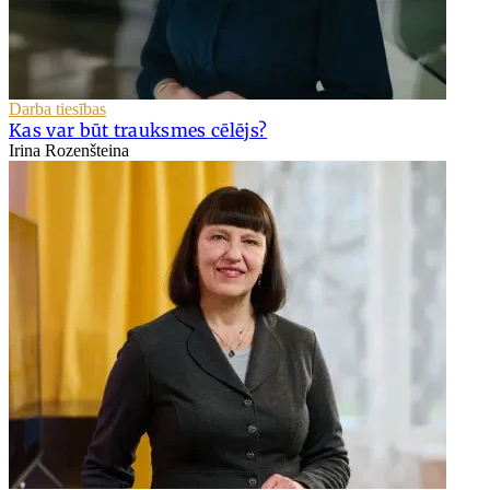
Darba tiesības
Kas var būt trauksmes cēlējs?
Irina Rozenšteina