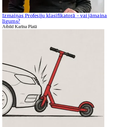
Izmaiņas Profesiju klasifikatorā - vai jāmaina
līgums?
Atbild Karīna Platā