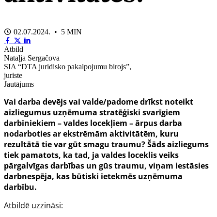
02.07.2024. • 5 MIN
Atbild
Nataļja Sergačova
SIA “DTA juridisko pakalpojumu birojs”,
juriste
Jautājums
Vai darba devējs vai valde/padome drīkst noteikt
aizliegumus uzņēmuma stratēģiski svarīgiem
darbiniekiem – valdes locekļiem – ārpus darba
nodarboties ar ekstrēmām aktivitātēm, kuru
rezultātā tie var gūt smagu traumu? Šāds aizliegums
tiek pamatots, ka tad, ja valdes loceklis veiks
pārgalvīgas darbības un gūs traumu, viņam iestāsies
darbnespēja, kas būtiski ietekmēs uzņēmuma
darbību.
Atbildē uzzināsi: