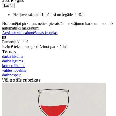
3 EUR
/ gab.
Lasīt!
Piekļuve rakstam 1 mēnesi no iegādes brīža
Noformējot pirkumu, netiek piesaistīta maksājumu karte un nenotiek
automātiski maksājumi!
Apskatīt citas abonēšanas iespējas
Pamanīji kļūdu?
Iezīmē tekstu un spied "ziņot par kļūdu".
Tēmas
darba likums
darba līgums
komerclikums
valdes loceklis
darbnespēja
Vēl no šīs rubrikas