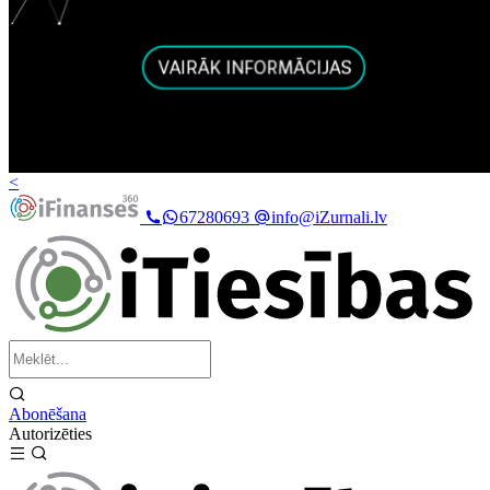
<
67280693
info@iZurnali.lv
Abonēšana
Autorizēties