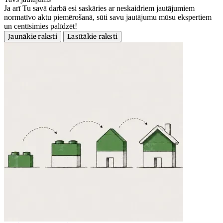
Ja arī Tu savā darbā esi saskāries ar neskaidriem jautājumiem
normatīvo aktu piemērošanā, sūti savu jautājumu mūsu ekspertiem
un centīsimies palīdzēt!
Jaunākie raksti
Lasītākie raksti