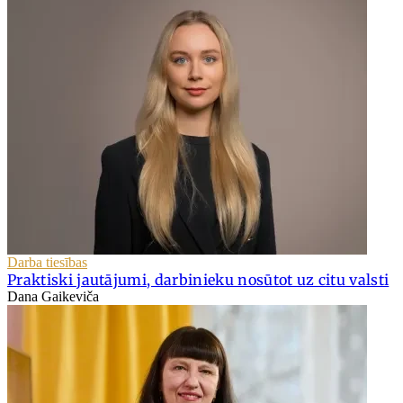
Darba tiesības
Praktiski jautājumi, darbinieku nosūtot uz citu valsti
Dana Gaikeviča