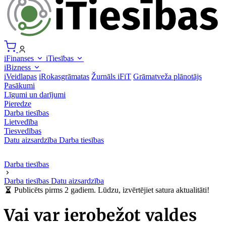
iFinanses
iTiesības
iBizness
iVeidlapas
iRokasgrāmatas
Žurnāls iFiT
Grāmatveža plānotājs
Pasākumi
Līgumi un darījumi
Pieredze
Darba tiesības
Lietvedība
Tiesvedības
Datu aizsardzība
Darba tiesības
Darba tiesības
Darba tiesības
Datu aizsardzība
Publicēts pirms 2 gadiem. Lūdzu, izvērtējiet satura aktualitāti!
Vai var ierobežot valdes