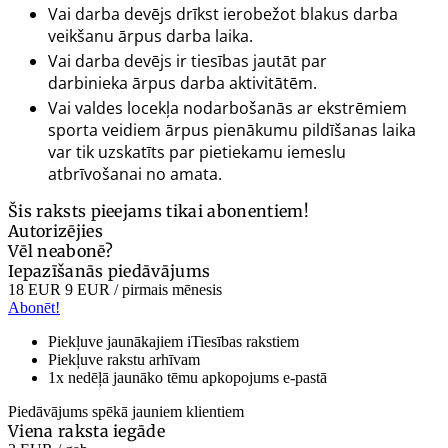
Vai darba devējs drīkst ierobežot blakus darba
veikšanu ārpus darba laika.
Vai darba devējs ir tiesības jautāt par
darbinieka ārpus darba aktivitātēm.
Vai valdes locekļa nodarbošanās ar ekstrēmiem
sporta veidiem ārpus pienākumu pildīšanas laika
var tik uzskatīts par pietiekamu iemeslu
atbrīvošanai no amata.
Šis raksts pieejams tikai abonentiem!
Autorizējies
Vēl neabonē?
Iepazīšanās piedāvājums
18 EUR
9 EUR
/ pirmais mēnesis
Abonēt!
Piekļuve jaunākajiem iTiesības rakstiem
Piekļuve rakstu arhīvam
1x nedēļā jaunāko tēmu apkopojums e-pastā
Piedāvājums spēkā jauniem klientiem
Viena raksta iegāde