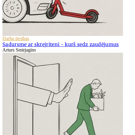
Darba tiesības
Sadursme ar skrejriteni - kurš sedz zaudējumus
Arturs Smirjagins