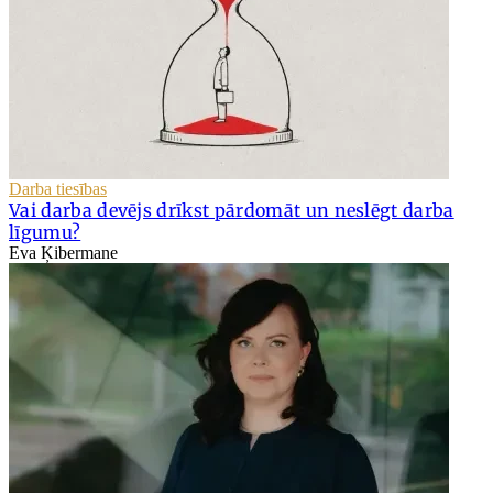
Darba tiesības
Vai darba devējs drīkst pārdomāt un neslēgt darba
līgumu?
Eva Ķibermane