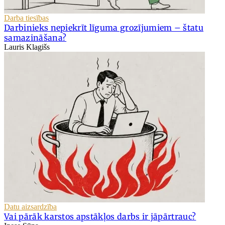
Darba tiesības
Darbinieks nepiekrīt līguma grozījumiem – štatu
samazināšana?
Lauris Klagišs
Datu aizsardzība
Vai pārāk karstos apstākļos darbs ir jāpārtrauc?