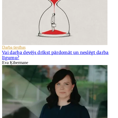
Darba tiesības
Vai darba devējs drīkst pārdomāt un neslēgt darba
līgumu?
Eva Ķibermane