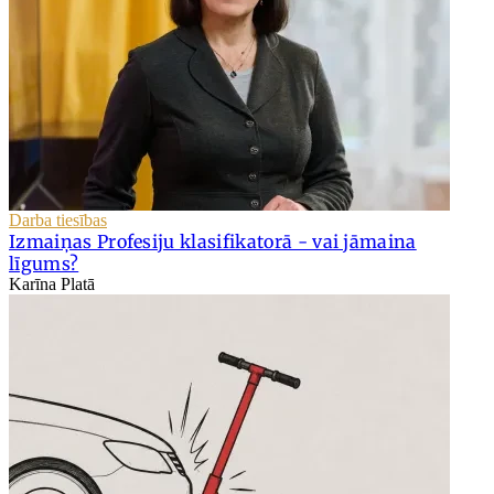
Darba tiesības
Izmaiņas Profesiju klasifikatorā - vai jāmaina
līgums?
Karīna Platā