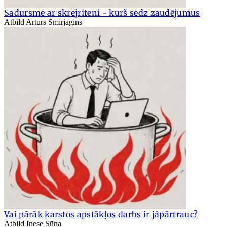
Sadursme ar skrejriteni - kurš sedz zaudējumus
Atbild Arturs Smirjagins
Vai pārāk karstos apstākļos darbs ir jāpārtrauc?
Atbild Inese Sūna