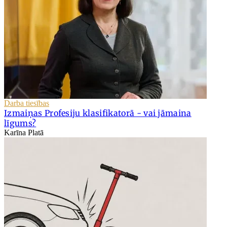
Darba tiesības
Izmaiņas Profesiju klasifikatorā - vai jāmaina
līgums?
Karīna Platā