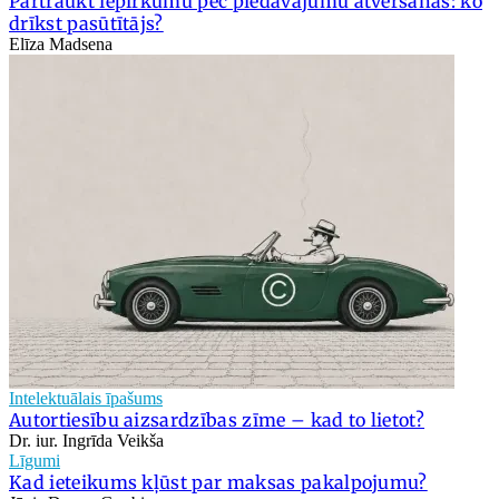
Pārtraukt iepirkumu pēc piedāvājumu atvēršanas: ko
drīkst pasūtītājs?
Elīza Madsena
Intelektuālais īpašums
Autortiesību aizsardzības zīme – kad to lietot?
Dr. iur. Ingrīda Veikša
Līgumi
Kad ieteikums kļūst par maksas pakalpojumu?