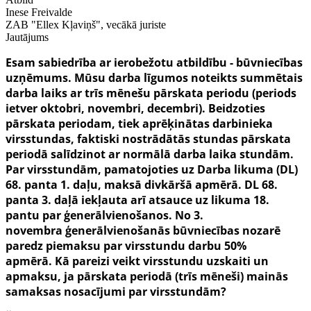
Inese Freivalde
ZAB "Ellex Kļaviņš", vecākā juriste
Jautājums
Esam sabiedrība ar ierobežotu atbildību - būvniecības
uzņēmums. Mūsu darba līgumos noteikts summētais
darba laiks ar trīs mēnešu pārskata periodu (periods
ietver oktobri, novembri, decembri). Beidzoties
pārskata periodam, tiek aprēķinātas darbinieka
virsstundas, faktiski nostrādātās stundas pārskata
periodā salīdzinot ar normālā darba laika stundām.
Par virsstundām,
pamatojoties uz Darba likuma (DL)
68. panta 1. daļu,
maksā divkāršā apmērā. DL 68.
panta 3. daļā iekļauta arī atsauce uz likuma 18.
pantu par ģenerālvienošanos. No 3.
novembra ģenerālvienošanās būvniecības nozarē
paredz piemaksu par virsstundu darbu 50%
apmērā. Kā pareizi veikt virsstundu uzskaiti un
apmaksu, ja pārskata periodā (trīs
mēneši) mainās
samaksas nosacījumi par virsstundām?