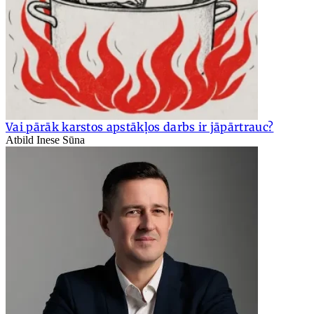
Vai pārāk karstos apstākļos darbs ir jāpārtrauc?
Atbild Inese Sūna