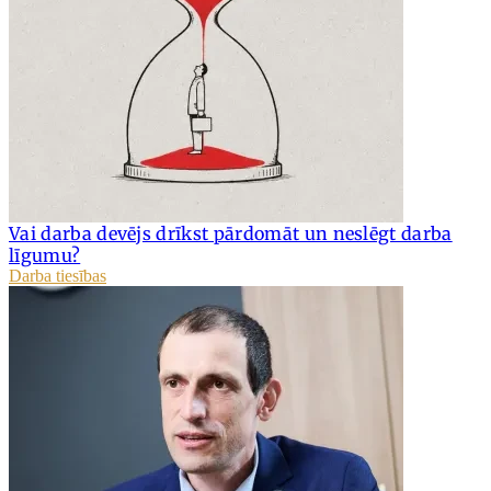
Vai darba devējs drīkst pārdomāt un neslēgt darba
līgumu?
Darba tiesības