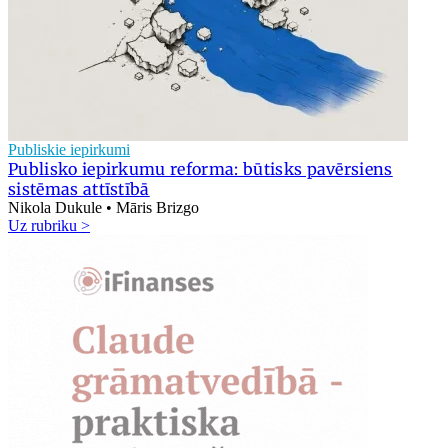
Publiskie iepirkumi
Publisko iepirkumu reforma: būtisks pavērsiens
sistēmas attīstībā
Nikola Dukule • Māris Brizgo
Uz rubriku >