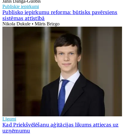
Jānis Danga-Guobis
Publiskie iepirkumi
Publisko iepirkumu reforma: būtisks pavērsiens
sistēmas attīstībā
Nikola Dukule • Māris Brizgo
Līgumi
Kad Priekšvēlēšanu aģitācijas likums attiecas uz
uzņēmumu