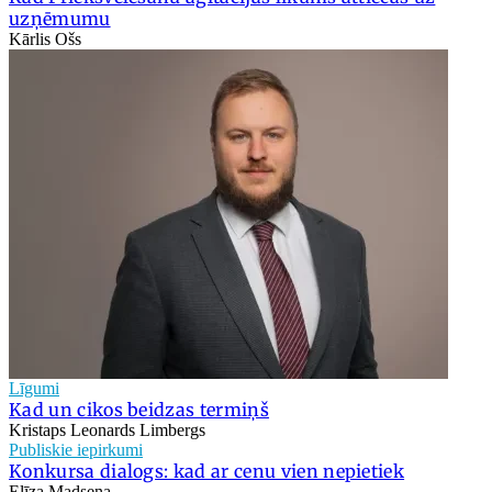
uzņēmumu
Kārlis Ošs
Līgumi
Kad un cikos beidzas termiņš
Kristaps Leonards Limbergs
Publiskie iepirkumi
Konkursa dialogs: kad ar cenu vien nepietiek
Elīza Madsena