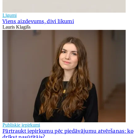
Līgumi
Viens aizdevums, divi likumi
Lauris Klagišs
Publiskie iepirkumi
Pārtraukt iepirkumu pēc piedāvājumu atvēršanas: ko
drīkst pasūtītājs?