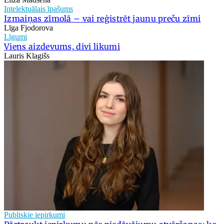
Intelektuālais īpašums
Izmaiņas zīmolā – vai reģistrēt jaunu preču zīmi
Līga Fjodorova
Līgumi
Viens aizdevums, divi likumi
Lauris Klagišs
Publiskie iepirkumi