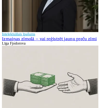
Intelektuālais īpašums
Izmaiņas zīmolā – vai reģistrēt jaunu preču zīmi
Līga Fjodorova