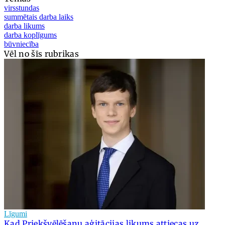
virsstundas
summētais darba laiks
darba likums
darba koplīgums
būvniecība
Vēl no šīs rubrikas
Līgumi
Kad Priekšvēlēšanu aģitācijas likums attiecas uz