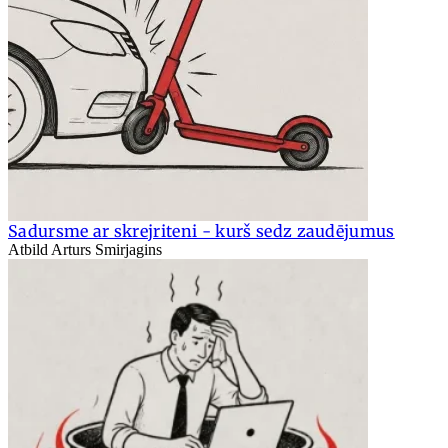
Sadursme ar skrejriteni - kurš sedz zaudējumus
Atbild Arturs Smirjagins