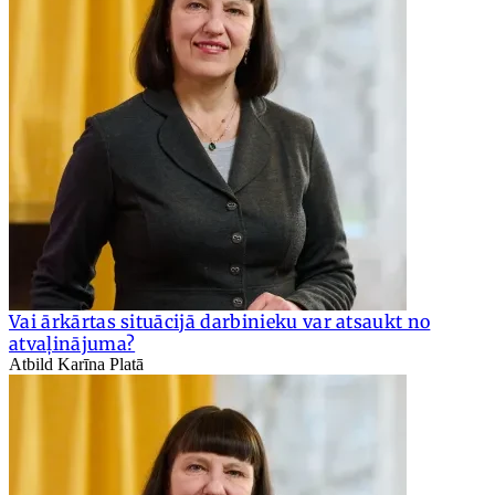
Vai ārkārtas situācijā darbinieku var atsaukt no
atvaļinājuma?
Atbild Karīna Platā