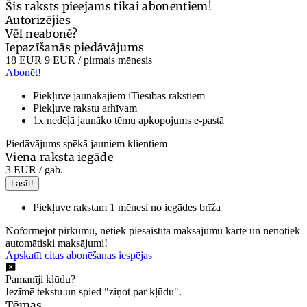
Šis raksts pieejams tikai abonentiem!
Autorizējies
Vēl neabonē?
Iepazīšanās piedāvājums
18 EUR
9 EUR
/ pirmais mēnesis
Abonēt!
Piekļuve jaunākajiem iTiesības rakstiem
Piekļuve rakstu arhīvam
1x nedēļā jaunāko tēmu apkopojums e-pastā
Piedāvājums spēkā jauniem klientiem
Viena raksta iegāde
3 EUR
/ gab.
Lasīt!
Piekļuve rakstam 1 mēnesi no iegādes brīža
Noformējot pirkumu, netiek piesaistīta maksājumu karte un nenotiek
automātiski maksājumi!
Apskatīt citas abonēšanas iespējas
Pamanīji kļūdu?
Iezīmē tekstu un spied "ziņot par kļūdu".
Tēmas