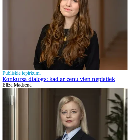
Publiskie iepirkumi
Konkursa dialogs: kad ar cenu vien nepietiek
Elīza Madsena