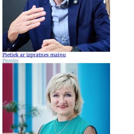
Pietiek ar izpratnes maiņu
Pieredze