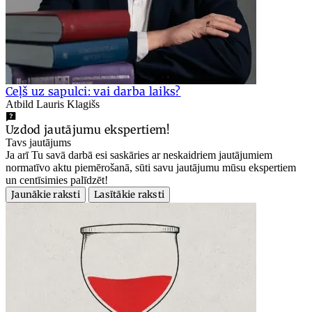
Ceļš uz sapulci: vai darba laiks?
Atbild Lauris Klagišs
Uzdod jautājumu ekspertiem!
Tavs jautājums
Ja arī Tu savā darbā esi saskāries ar neskaidriem jautājumiem
normatīvo aktu piemērošanā, sūti savu jautājumu mūsu ekspertiem
un centīsimies palīdzēt!
Jaunākie raksti
Lasītākie raksti