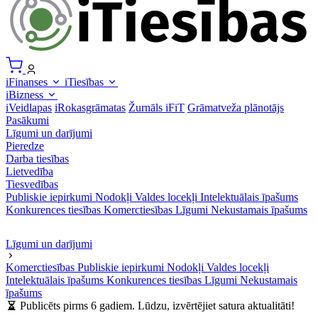
iFinanses
iTiesības
iBizness
iVeidlapas
iRokasgrāmatas
Žurnāls iFiT
Grāmatveža plānotājs
Pasākumi
Līgumi un darījumi
Pieredze
Darba tiesības
Lietvedība
Tiesvedības
Publiskie iepirkumi
Nodokļi
Valdes locekļi
Intelektuālais īpašums
Konkurences tiesības
Komerctiesības
Līgumi
Nekustamais īpašums
Līgumi un darījumi
Komerctiesības
Publiskie iepirkumi
Nodokļi
Valdes locekļi
Intelektuālais īpašums
Konkurences tiesības
Līgumi
Nekustamais
īpašums
Publicēts pirms 6 gadiem. Lūdzu, izvērtējiet satura aktualitāti!