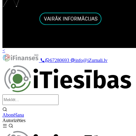
<
67280693
info@iZurnali.lv
Abonēšana
Autorizēties