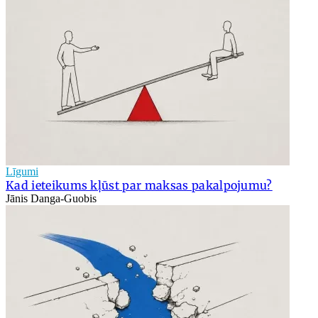
Līgumi
Kad ieteikums kļūst par maksas pakalpojumu?
Jānis Danga-Guobis