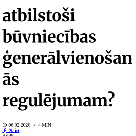
atbilstoši
būvniecības
ģenerālvienošan
ās
regulējumam?
06.02.2020. • 4 MIN
Atbild