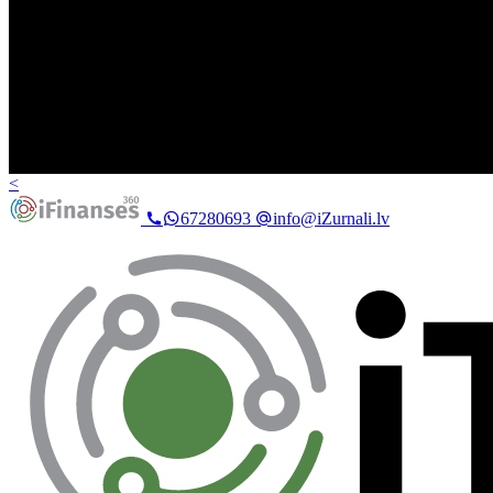
<
67280693
info@iZurnali.lv