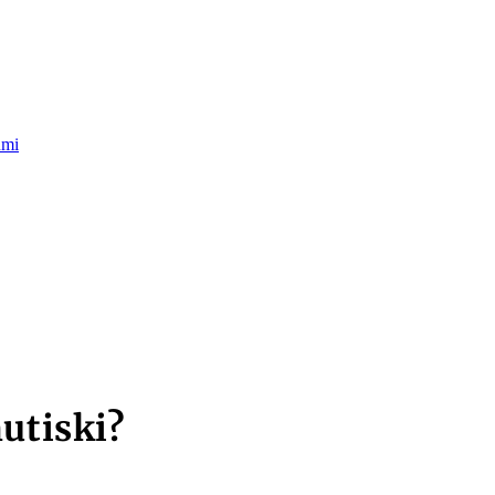
umi
utiski?