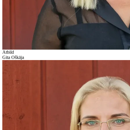
Atbild
Gita Oškāja