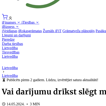
iFinanses
iTiesības
iBizness
iVeidlapas
iRokasgrāmatas
Žurnāls iFiT
Grāmatveža plānotājs
Pasāk
Līgumi un darījumi
Pieredze
Darba tiesības
Lietvedība
Tiesvedības
Lietvedība
Lietvedība
Lietvedība
Publicēts pirms 2 gadiem. Lūdzu, izvērtējiet satura aktualitāti!
Vai darījumu drīkst slēgt m
14.05.2024. • 3 MIN