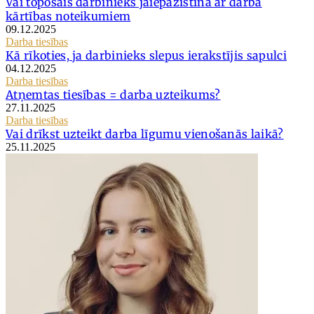
Vai topošais darbinieks jāiepazīstina ar darba
kārtības noteikumiem
09.12.2025
Darba tiesības
Kā rīkoties, ja darbinieks slepus ierakstījis sapulci
04.12.2025
Darba tiesības
Atņemtas tiesības = darba uzteikums?
27.11.2025
Darba tiesības
Vai drīkst uzteikt darba līgumu vienošanās laikā?
25.11.2025