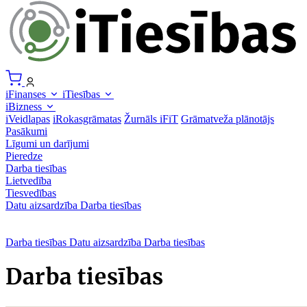
iFinanses
iTiesības
iBizness
iVeidlapas
iRokasgrāmatas
Žurnāls iFiT
Grāmatveža plānotājs
Pasākumi
Līgumi un darījumi
Pieredze
Darba tiesības
Lietvedība
Tiesvedības
Datu aizsardzība
Darba tiesības
Darba tiesības
Datu aizsardzība
Darba tiesības
Darba tiesības