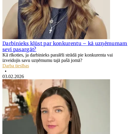
Darbinieks kļūst par konkurentu – kā uzņēmumam
sevi pasargāt?
Kā rīkoties, ja darbinieks paralēli strādā pie konkurenta vai
izveidojis savu uzņēmumu tajā pašā jomā?
Darba tiesības
•
03.02.2026