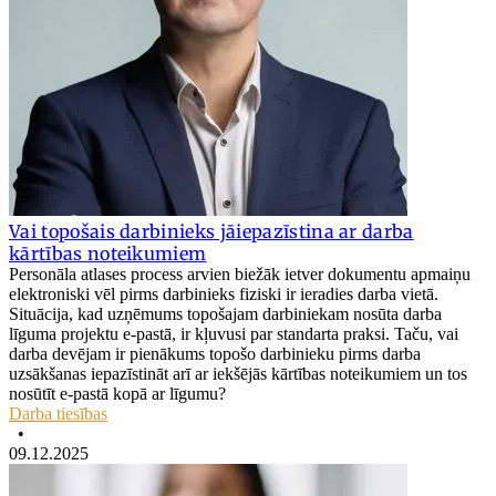
Vai topošais darbinieks jāiepazīstina ar darba
kārtības noteikumiem
Personāla atlases process arvien biežāk ietver dokumentu apmaiņu
elektroniski vēl pirms darbinieks fiziski ir ieradies darba vietā.
Situācija, kad uzņēmums topošajam darbiniekam nosūta darba
līguma projektu e-pastā, ir kļuvusi par standarta praksi. Taču, vai
darba devējam ir pienākums topošo darbinieku pirms darba
uzsākšanas iepazīstināt arī ar iekšējās kārtības noteikumiem un tos
nosūtīt e-pastā kopā ar līgumu?
Darba tiesības
•
09.12.2025