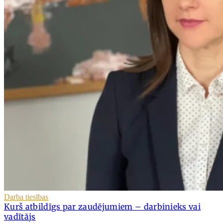
Darba tiesības
Kurš atbildīgs par zaudējumiem – darbinieks vai
vadītājs