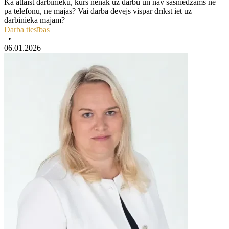
Kā atlaist darbinieku, kurš nenāk uz darbu un nav sasniedzams ne
pa telefonu, ne mājās? Vai darba devējs vispār drīkst iet uz
darbinieka mājām?
Darba tiesības
•
06.01.2026