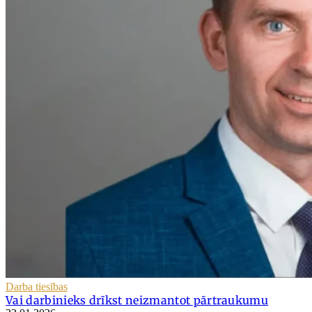
Darba tiesības
Vai darbinieks drīkst neizmantot pārtraukumu