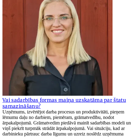
Vai sadarbības formas maiņa uzskatāma par štatu
samazināšanu?
Uzņēmums, izvērtējot darba procesus un produktivitāti, pieņem
lēmumu daļu no darbiem, piemēram, grāmatvedību, nodot
ārpakalpojumā. Grāmatvedim piedāvā mainīt sadarbības modeli un
viņš piekrīt turpmāk strādāt ārpakalpojumā. Vai situāciju, kad ar
darbinieku pārtrauc darba līgumu un uzreiz noslēdz uzņēmuma