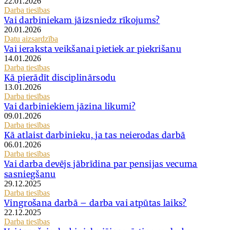
22.01.2026
Darba tiesības
Vai darbiniekam jāizsniedz rīkojums?
20.01.2026
Datu aizsardzība
Vai ieraksta veikšanai pietiek ar piekrišanu
14.01.2026
Darba tiesības
Kā pierādīt disciplinārsodu
13.01.2026
Darba tiesības
Vai darbiniekiem jāzina likumi?
09.01.2026
Darba tiesības
Kā atlaist darbinieku, ja tas neierodas darbā
06.01.2026
Darba tiesības
Vai darba devējs jābrīdina par pensijas vecuma
sasniegšanu
29.12.2025
Darba tiesības
Vingrošana darbā – darba vai atpūtas laiks?
22.12.2025
Darba tiesības