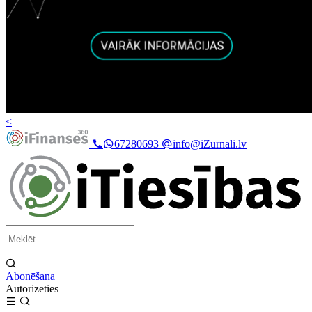
<
67280693
info@iZurnali.lv
Abonēšana
Autorizēties