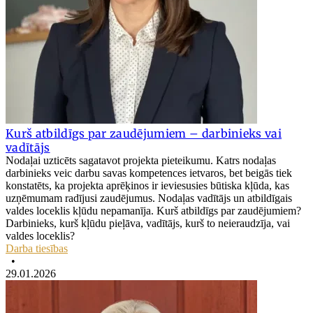
Kurš atbildīgs par zaudējumiem – darbinieks vai
vadītājs
Nodaļai uzticēts sagatavot projekta pieteikumu. Katrs nodaļas
darbinieks veic darbu savas kompetences ietvaros, bet beigās tiek
konstatēts, ka projekta aprēķinos ir ieviesusies būtiska kļūda, kas
uzņēmumam radījusi zaudējumus. Nodaļas vadītājs un atbildīgais
valdes loceklis kļūdu nepamanīja. Kurš atbildīgs par zaudējumiem?
Darbinieks, kurš kļūdu pieļāva, vadītājs, kurš to neieraudzīja, vai
valdes loceklis?
Darba tiesības
•
29.01.2026