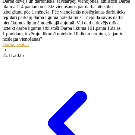
Darba devējs un darbinieks, savstarpēji vienojoties, atbilstoši Darba
likuma 114.pantam noslēdz vienošanos par darba attiecību
izbeigšanu pēc 1 mēneša. Pēc vienošanās noslēgšanas darbinieks
regulāri pārkāpj darba līguma noteikumus – nepilda savus darba
pienākumus līgumā noteiktajā apjomā. Vai darba devējs drīkst
uzteikt darba līgumu atbilstoši Darba likuma 101.panta 1.daļas
1.punktam, ievērojot likumā noteikto 10 dienu termiņu, ja jau ir
noslēgta vienošanās?
Darba tiesības
•
25.11.2025