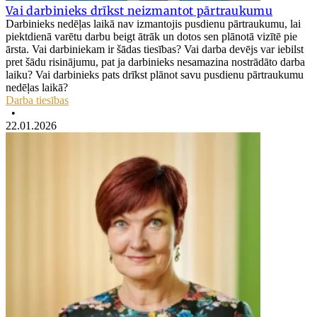
Vai darbinieks drīkst neizmantot pārtraukumu
Darbinieks nedēļas laikā nav izmantojis pusdienu pārtraukumu, lai
piektdienā varētu darbu beigt ātrāk un dotos sen plānotā vizītē pie
ārsta. Vai darbiniekam ir šādas tiesības? Vai darba devējs var iebilst
pret šādu risinājumu, pat ja darbinieks nesamazina nostrādāto darba
laiku? Vai darbinieks pats drīkst plānot savu pusdienu pārtraukumu
nedēļas laikā?
Darba tiesības
•
22.01.2026