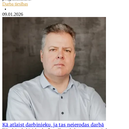
Darba tiesības
•
09.01.2026
Kā atlaist darbinieku, ja tas neierodas darbā