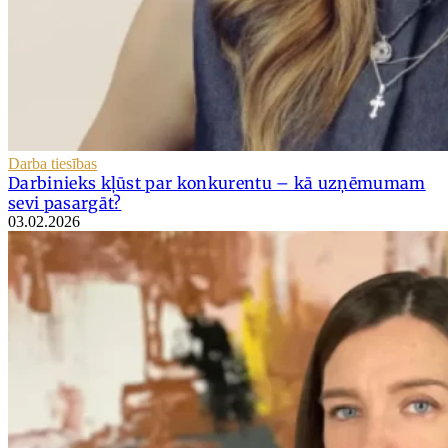
Darba tiesības
Darbinieks kļūst par konkurentu – kā uzņēmumam
sevi pasargāt?
03.02.2026