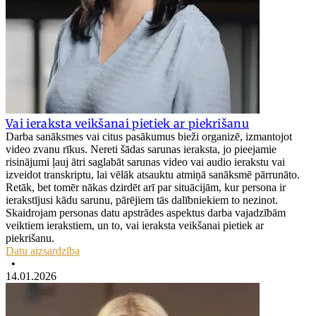
Vai ieraksta veikšanai pietiek ar piekrišanu
Darba sanāksmes vai citus pasākumus bieži organizē, izmantojot
video zvanu rīkus. Nereti šādas sarunas ieraksta, jo pieejamie
risinājumi ļauj ātri saglabāt sarunas video vai audio ierakstu vai
izveidot transkriptu, lai vēlāk atsauktu atmiņā sanāksmē pārrunāto.
Retāk, bet tomēr nākas dzirdēt arī par situācijām, kur persona ir
ierakstījusi kādu sarunu, pārējiem tās dalībniekiem to nezinot.
Skaidrojam personas datu apstrādes aspektus darba vajadzībām
veiktiem ierakstiem, un to, vai ieraksta veikšanai pietiek ar
piekrišanu.
Datu aizsardzība
•
14.01.2026