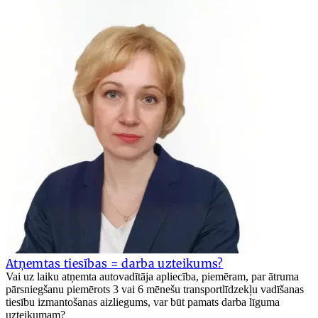
Atņemtas tiesības = darba uzteikums?
Vai uz laiku atņemta autovadītāja apliecība, piemēram, par ātruma
pārsniegšanu piemērots 3 vai 6 mēnešu transportlīdzekļu vadīšanas
tiesību izmantošanas aizliegums, var būt pamats darba līguma
uzteikumam?