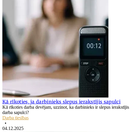
Kā rīkoties, ja darbinieks slepus ierakstījis sapulci
Kā rīkoties darba devējam, uzzinot, ka darbinieks ir slepus ierakstījis
darba sapulci?
Darba tiesības
•
04.12.2025