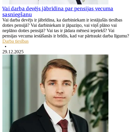
Vai darba devējs jābrīdina par pensijas vecuma
sasniegšanu
Vai darba devējs ir jābrīdina, ka darbiniekam ir iestājušās tiesības
doties pensijā? Vai darbiniekam ir jāpaziņo, vai viņš plāno vai
neplāno doties pensijā? Vai tas ir jādara mēnesi iepriekš? Vai
pensijas vecuma iestāšanās ir brīdis, kad var pārtraukt darba līgumu?
Darba tiesības
•
29.12.2025