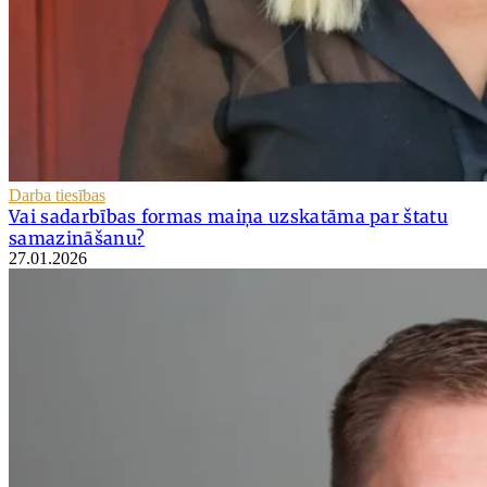
Darba tiesības
Vai sadarbības formas maiņa uzskatāma par štatu
samazināšanu?
27.01.2026