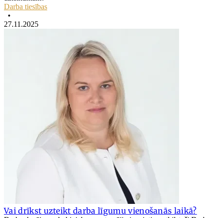
Darba tiesības
•
27.11.2025
Vai drīkst uzteikt darba līgumu vienošanās laikā?