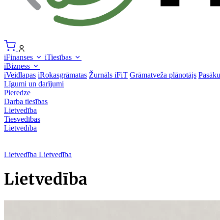
iFinanses
iTiesības
iBizness
iVeidlapas
iRokasgrāmatas
Žurnāls iFiT
Grāmatveža plānotājs
Pasāk
Līgumi un darījumi
Pieredze
Darba tiesības
Lietvedība
Tiesvedības
Lietvedība
Lietvedība
Lietvedība
Lietvedība