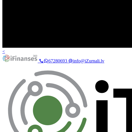
<
67280693
info@iZurnali.lv