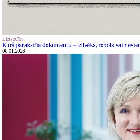
Lietvedība
Kurš parakstīja dokumentu – cilvēks, robots vai nevie
08.01.2026