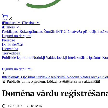
iFinanses
iTiesības
iBizness
iVeidlapas
iRokasgrāmatas
Žurnāls iFiT
Grāmatveža plānotājs
Pasāk
Līgumi un darījumi
Pieredze
Darba tiesības
Lietvedība
Tiesvedības
Publiskie iepirkumi
Nodokļi
Valdes locekļi
Intelektuālais īpašums
Kon
Līgumi un darījumi
Intelektuālais īpašums
Publiskie iepirkumi
Nodokļi
Valdes locekļi
Kon
Publicēts pirms 5 gadiem. Lūdzu, izvērtējiet satura aktualitāti!
Domēna vārdu reģistrēšana
06.09.2021. • 18 MIN