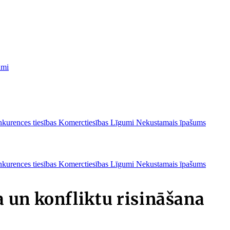
umi
kurences tiesības
Komerctiesības
Līgumi
Nekustamais īpašums
kurences tiesības
Komerctiesības
Līgumi
Nekustamais īpašums
 un konfliktu risināšana