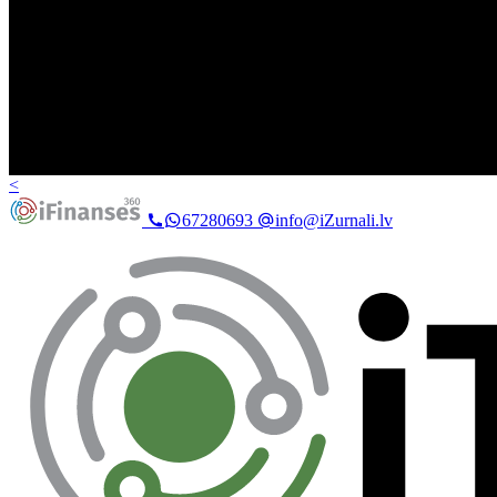
<
67280693
info@iZurnali.lv