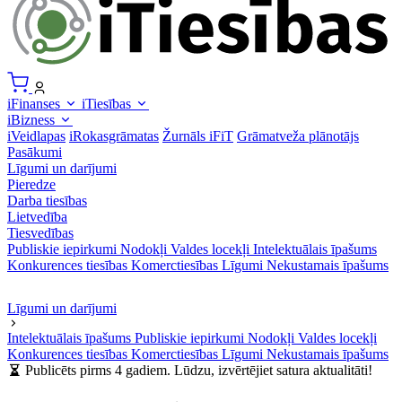
iFinanses
iTiesības
iBizness
iVeidlapas
iRokasgrāmatas
Žurnāls iFiT
Grāmatveža plānotājs
Pasākumi
Līgumi un darījumi
Pieredze
Darba tiesības
Lietvedība
Tiesvedības
Publiskie iepirkumi
Nodokļi
Valdes locekļi
Intelektuālais īpašums
Konkurences tiesības
Komerctiesības
Līgumi
Nekustamais īpašums
Līgumi un darījumi
Intelektuālais īpašums
Publiskie iepirkumi
Nodokļi
Valdes locekļi
Konkurences tiesības
Komerctiesības
Līgumi
Nekustamais īpašums
Publicēts pirms 4 gadiem. Lūdzu, izvērtējiet satura aktualitāti!