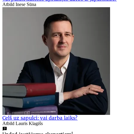
Atbild Inese Sūna
Ceļš uz sapulci: vai darba laiks?
Atbild Lauris Klagišs