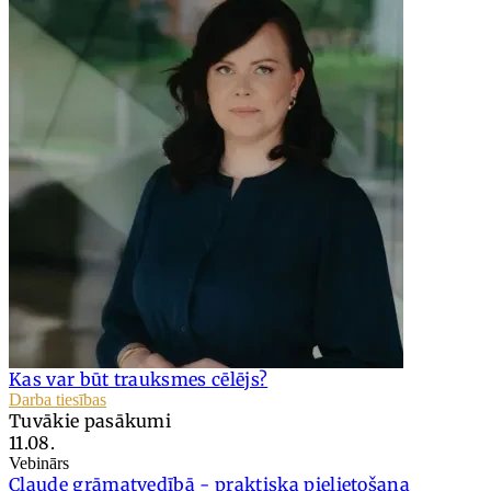
Kas var būt trauksmes cēlējs?
Darba tiesības
Tuvākie pasākumi
11.08.
Vebinārs
Claude grāmatvedībā - praktiska pielietošana