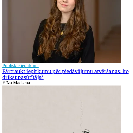
Publiskie iepirkumi
Pārtraukt iepirkumu pēc piedāvājumu atvēršanas: ko
drīkst pasūtītājs?
Elīza Madsena