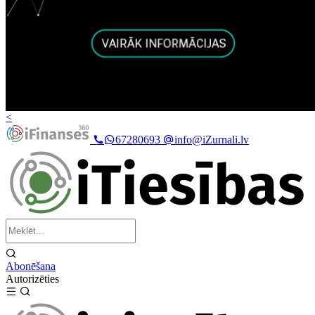
<
67280693
info@iZurnali.lv
Abonēšana
Autorizēties