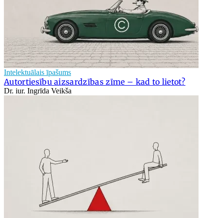
Intelektuālais īpašums
Autortiesību aizsardzības zīme – kad to lietot?
Dr. iur. Ingrīda Veikša