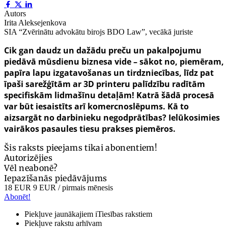
Autors
Irita Aleksejenkova
SIA “Zvērinātu advokātu birojs BDO Law”, vecākā juriste
Cik gan daudz un dažādu preču un pakalpojumu
piedāvā mūsdienu biznesa vide – sākot no, piemēram,
papīra lapu izgatavošanas un tirdzniecības, līdz pat
īpaši sarežģītām ar 3D printeru palīdzību radītām
specifiskām lidmašīnu detaļām! Katrā šādā procesā
var būt iesaistīts arī komercnoslēpums. Kā to
aizsargāt no darbinieku negodprātības? Ielūkosimies
vairākos pasaules tiesu prakses piemēros.
Šis raksts pieejams tikai abonentiem!
Autorizējies
Vēl neabonē?
Iepazīšanās piedāvājums
18 EUR
9 EUR
/ pirmais mēnesis
Abonēt!
Piekļuve jaunākajiem iTiesības rakstiem
Piekļuve rakstu arhīvam