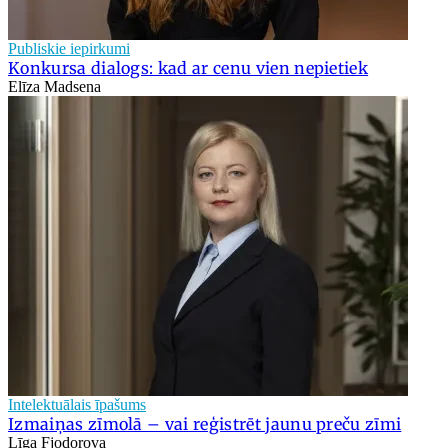
Publiskie iepirkumi
Konkursa dialogs: kad ar cenu vien nepietiek
Elīza Madsena
Intelektuālais īpašums
Izmaiņas zīmolā – vai reģistrēt jaunu preču zīmi
Līga Fjodorova