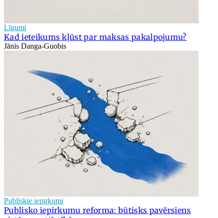
Līgumi
Kad ieteikums kļūst par maksas pakalpojumu?
Jānis Danga-Guobis
Publiskie iepirkumi
Publisko iepirkumu reforma: būtisks pavērsiens