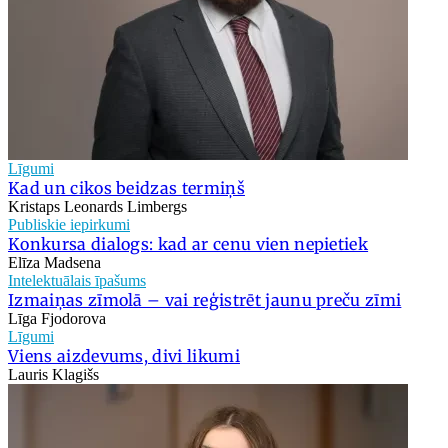
Līgumi
Kad un cikos beidzas termiņš
Kristaps Leonards Limbergs
Publiskie iepirkumi
Konkursa dialogs: kad ar cenu vien nepietiek
Elīza Madsena
Intelektuālais īpašums
Izmaiņas zīmolā – vai reģistrēt jaunu preču zīmi
Līga Fjodorova
Līgumi
Viens aizdevums, divi likumi
Lauris Klagišs