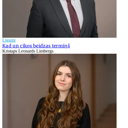
Līgumi
Kad un cikos beidzas termiņš
Kristaps Leonards Limbergs