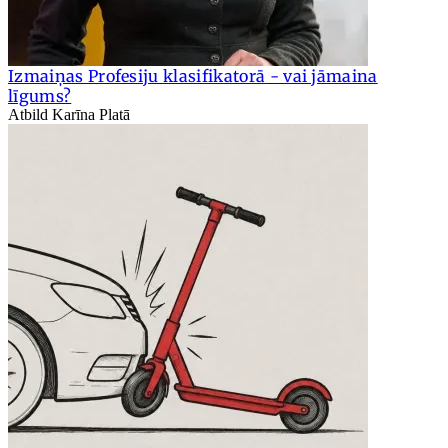
Izmaiņas Profesiju klasifikatorā - vai jāmaina
līgums?
Atbild Karīna Platā