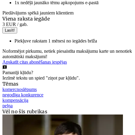
1x nedēļā jaunāko tēmu apkopojums e-pastā
Piedāvājums spēkā jauniem klientiem
Viena raksta iegāde
3 EUR
/ gab.
Lasīt!
Piekļuve rakstam 1 mēnesi no iegādes brīža
Noformējot pirkumu, netiek piesaistīta maksājumu karte un nenotiek
automātiski maksājumi!
Apskatīt citas abonēšanas iespējas
Pamanīji kļūdu?
Iezīmē tekstu un spied "ziņot par kļūdu".
Tēmas
komercnoslēpums
negodīga konkurence
kompensācija
peļņa
Vēl no šīs rubrikas