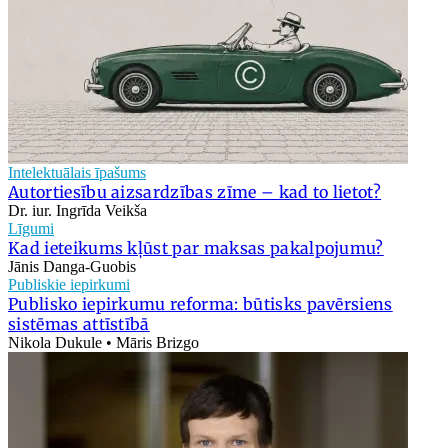
Intelektuālais īpašums
Autortiesību aizsardzības zīme – kad to lietot?
Dr. iur. Ingrīda Veikša
Līgumi
Kad ieteikums kļūst par maksas pakalpojumu?
Jānis Danga-Guobis
Publiskie iepirkumi
Publisko iepirkumu reforma: būtisks pavērsiens
sistēmas attīstībā
Nikola Dukule • Māris Brizgo