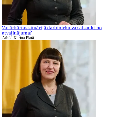
Vai ārkārtas situācijā darbinieku var atsaukt no
atvaļinājuma?
Atbild Karīna Platā