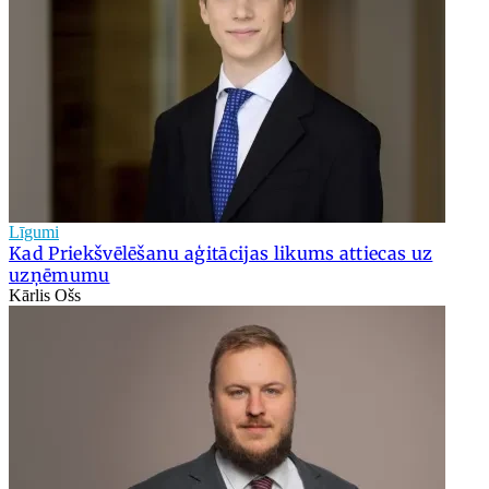
Līgumi
Kad Priekšvēlēšanu aģitācijas likums attiecas uz
uzņēmumu
Kārlis Ošs