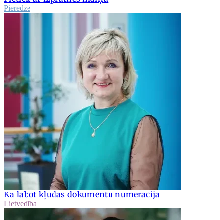
Pieredze
Kā labot kļūdas dokumentu numerācijā
Lietvedība