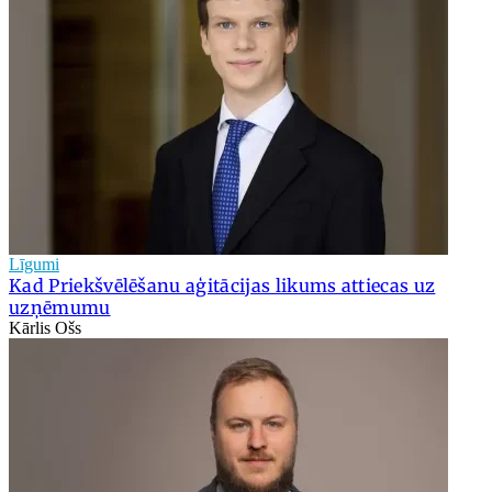
Līgumi
Kad Priekšvēlēšanu aģitācijas likums attiecas uz
uzņēmumu
Kārlis Ošs