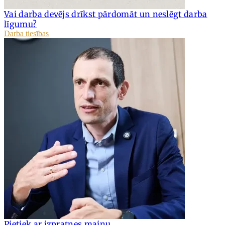
Vai darba devējs drīkst pārdomāt un neslēgt darba
līgumu?
Darba tiesības
Pietiek ar izpratnes maiņu