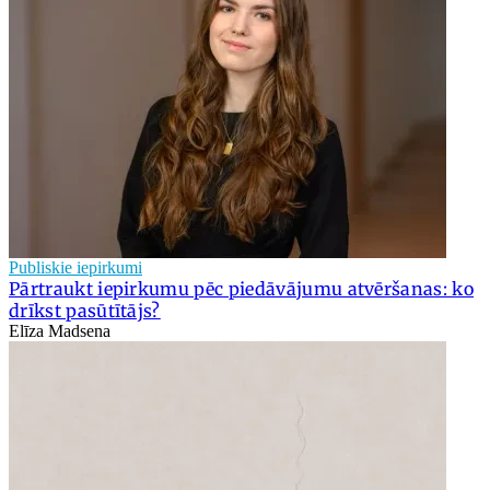
Publiskie iepirkumi
Pārtraukt iepirkumu pēc piedāvājumu atvēršanas: ko
drīkst pasūtītājs?
Elīza Madsena