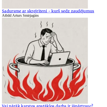
Sadursme ar skrejriteni - kurš sedz zaudējumus
Atbild Arturs Smirjagins
Vai pārāk karstos apstākļos darbs ir jāpārtrauc?