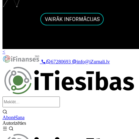
<
67280693
info@iZurnali.lv
Abonēšana
Autorizēties