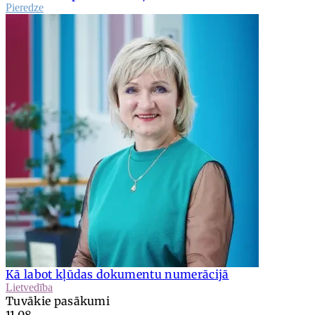
Pieredze
Kā labot kļūdas dokumentu numerācijā
Lietvedība
Tuvākie pasākumi
11.08.