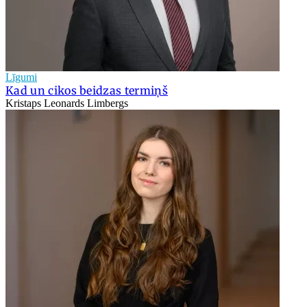
Līgumi
Kad un cikos beidzas termiņš
Kristaps Leonards Limbergs