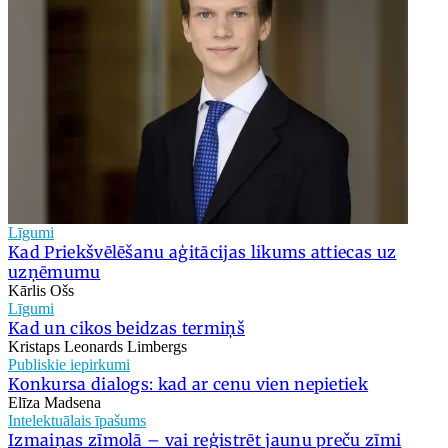
Līgumi
Kad Priekšvēlēšanu aģitācijas likums attiecas uz
uzņēmumu
Kārlis Ošs
Līgumi
Kad un cikos beidzas termiņš
Kristaps Leonards Limbergs
Publiskie iepirkumi
Konkursa dialogs: kad ar cenu vien nepietiek
Elīza Madsena
Intelektuālais īpašums
Izmaiņas zīmolā – vai reģistrēt jaunu preču zīmi