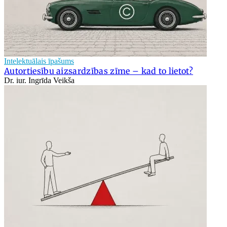
Intelektuālais īpašums
Autortiesību aizsardzības zīme – kad to lietot?
Dr. iur. Ingrīda Veikša