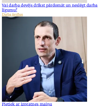
Vai darba devējs drīkst pārdomāt un neslēgt darba
līgumu?
Darba tiesības
Pietiek ar izpratnes maiņu