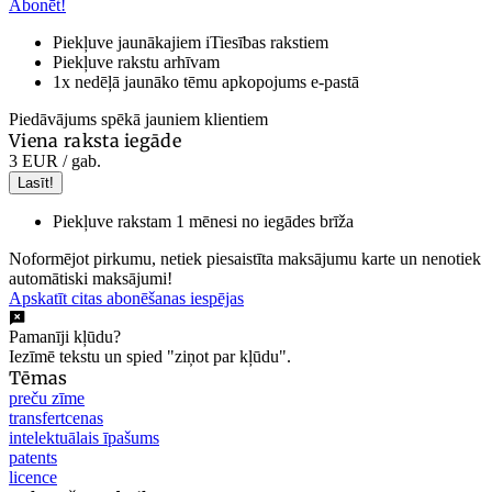
Abonēt!
Piekļuve jaunākajiem iTiesības rakstiem
Piekļuve rakstu arhīvam
1x nedēļā jaunāko tēmu apkopojums e-pastā
Piedāvājums spēkā jauniem klientiem
Viena raksta iegāde
3 EUR
/ gab.
Lasīt!
Piekļuve rakstam 1 mēnesi no iegādes brīža
Noformējot pirkumu, netiek piesaistīta maksājumu karte un nenotiek
automātiski maksājumi!
Apskatīt citas abonēšanas iespējas
Pamanīji kļūdu?
Iezīmē tekstu un spied "ziņot par kļūdu".
Tēmas
preču zīme
transfertcenas
intelektuālais īpašums
patents
licence