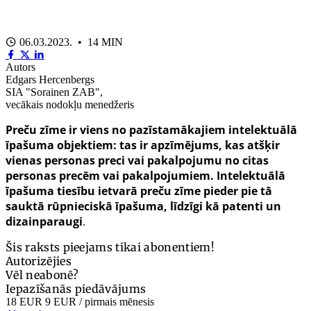
06.03.2023. • 14 MIN
Autors
Edgars Hercenbergs
SIA "Sorainen ZAB",
vecākais nodokļu menedžeris
Preču zīme ir viens no pazīstamākajiem intelektuālā
īpašuma objektiem: tas ir apzīmējums, kas atšķir
vienas personas preci vai pakalpojumu no citas
personas precēm vai pakalpojumiem. Intelektuālā
īpašuma tiesību ietvarā preču zīme pieder pie tā
sauktā rūpnieciskā īpašuma, līdzīgi kā patenti un
dizainparaugi
.
Šis raksts pieejams tikai abonentiem!
Autorizējies
Vēl neabonē?
Iepazīšanās piedāvājums
18 EUR
9 EUR
/ pirmais mēnesis