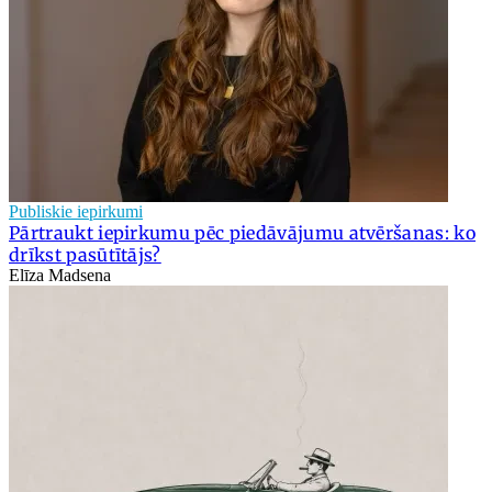
Publiskie iepirkumi
Pārtraukt iepirkumu pēc piedāvājumu atvēršanas: ko
drīkst pasūtītājs?
Elīza Madsena