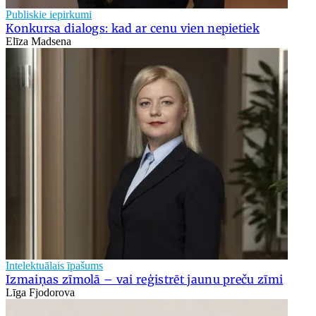
Publiskie iepirkumi
Konkursa dialogs: kad ar cenu vien nepietiek
Elīza Madsena
Intelektuālais īpašums
Izmaiņas zīmolā – vai reģistrēt jaunu preču zīmi
Līga Fjodorova