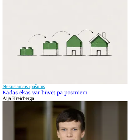
Nekustamais īpašums
Kādas ēkas var būvēt pa posmiem
Aija Kreicberga