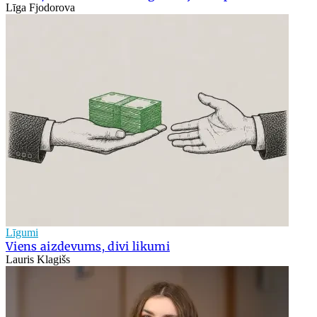
Līga Fjodorova
Līgumi
Viens aizdevums, divi likumi
Lauris Klagišs