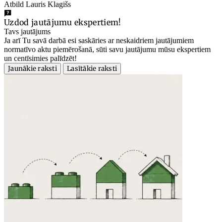
Atbild Lauris Klagišs
Uzdod jautājumu ekspertiem!
Tavs jautājums
Ja arī Tu savā darbā esi saskāries ar neskaidriem jautājumiem
normatīvo aktu piemērošanā, sūti savu jautājumu mūsu ekspertiem
un centīsimies palīdzēt!
Jaunākie raksti
Lasītākie raksti