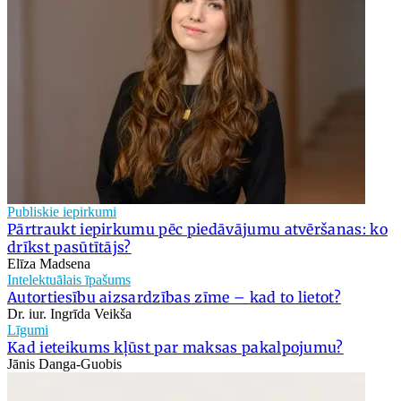
Publiskie iepirkumi
Pārtraukt iepirkumu pēc piedāvājumu atvēršanas: ko
drīkst pasūtītājs?
Elīza Madsena
Intelektuālais īpašums
Autortiesību aizsardzības zīme – kad to lietot?
Dr. iur. Ingrīda Veikša
Līgumi
Kad ieteikums kļūst par maksas pakalpojumu?
Jānis Danga-Guobis