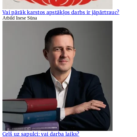
Vai pārāk karstos apstākļos darbs ir jāpārtrauc?
Atbild Inese Sūna
Ceļš uz sapulci: vai darba laiks?