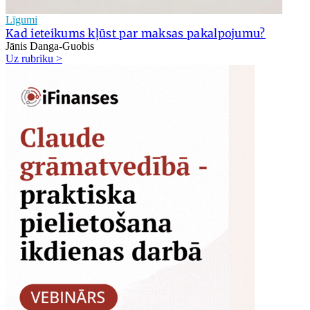
Līgumi
Kad ieteikums kļūst par maksas pakalpojumu?
Jānis Danga-Guobis
Uz rubriku >