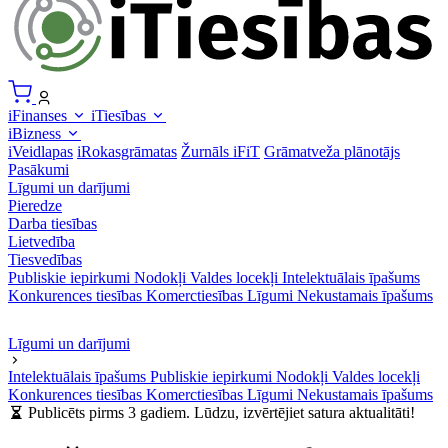
iFinanses
iTiesības
iBizness
iVeidlapas
iRokasgrāmatas
Žurnāls iFiT
Grāmatveža plānotājs
Pasākumi
Līgumi un darījumi
Pieredze
Darba tiesības
Lietvedība
Tiesvedības
Publiskie iepirkumi
Nodokļi
Valdes locekļi
Intelektuālais īpašums
Konkurences tiesības
Komerctiesības
Līgumi
Nekustamais īpašums
Līgumi un darījumi
Intelektuālais īpašums
Publiskie iepirkumi
Nodokļi
Valdes locekļi
Konkurences tiesības
Komerctiesības
Līgumi
Nekustamais īpašums
Publicēts pirms 3 gadiem. Lūdzu, izvērtējiet satura aktualitāti!