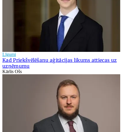
Līgumi
Kad Priekšvēlēšanu aģitācijas likums attiecas uz
uzņēmumu
Kārlis Ošs