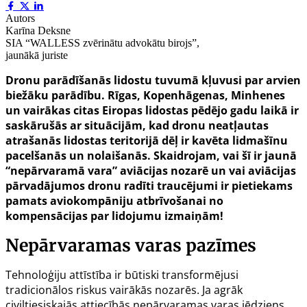
Autors
Karīna Deksne
SIA “WALLESS zvērinātu advokātu birojs”,
jaunākā juriste
Dronu parādīšanās lidostu tuvumā kļuvusi par arvien
biežāku parādību. Rīgas, Kopenhāgenas, Minhenes
un vairākas citas Eiropas lidostas pēdējo gadu laikā ir
saskārušās ar situācijām, kad dronu neatļautas
atrašanās lidostas teritorijā dēļ ir kavēta lidmašīnu
pacelšanās un nolaišanās. Skaidrojam, vai šī ir jaunā
“nepārvaramā vara” aviācijas nozarē un vai aviācijas
pārvadājumos dronu radīti traucējumi ir pietiekams
pamats aviokompāniju atbrīvošanai no
kompensācijas par lidojumu izmaiņām!
Nepārvaramas varas pazīmes
Tehnoloģiju attīstība ir būtiski transformējusi
tradicionālos riskus vairākās nozarēs. Ja agrāk
civiltiesiskajās attiecībās nepārvaramas varas jēdziens