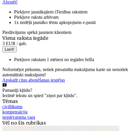
Abonēt!
Piekļuve jaunākajiem iTiesības rakstiem
Piekļuve rakstu arhīvam
1x nedēļā jaunāko tēmu apkopojums e-pastā
Piedāvājums spēkā jauniem klientiem
Viena raksta iegāde
3 EUR
/ gab.
Lasīt!
Piekļuve rakstam 1 mēnesi no iegādes brīža
Noformējot pirkumu, netiek piesaistīta maksājumu karte un nenotiek
automātiski maksājumi!
Apskatīt citas abonēšanas iespējas
Pamanīji kļūdu?
Iezīmē tekstu un spied "ziņot par kļūdu".
Tēmas
civillikums
kompensācija
nepārvarama vara
Vēl no šīs rubrikas