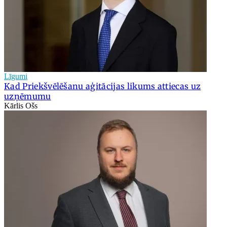
Līgumi
Kad Priekšvēlēšanu aģitācijas likums attiecas uz
uzņēmumu
Kārlis Ošs