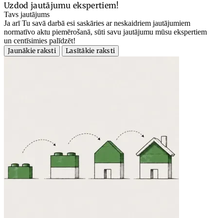
Uzdod jautājumu ekspertiem!
Tavs jautājums
Ja arī Tu savā darbā esi saskāries ar neskaidriem jautājumiem
normatīvo aktu piemērošanā, sūti savu jautājumu mūsu ekspertiem
un centīsimies palīdzēt!
Jaunākie raksti
Lasītākie raksti