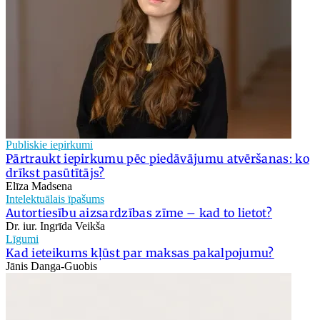
Publiskie iepirkumi
Pārtraukt iepirkumu pēc piedāvājumu atvēršanas: ko
drīkst pasūtītājs?
Elīza Madsena
Intelektuālais īpašums
Autortiesību aizsardzības zīme – kad to lietot?
Dr. iur. Ingrīda Veikša
Līgumi
Kad ieteikums kļūst par maksas pakalpojumu?
Jānis Danga-Guobis