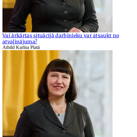
Vai ārkārtas situācijā darbinieku var atsaukt no
atvaļinājuma?
Atbild Karīna Platā