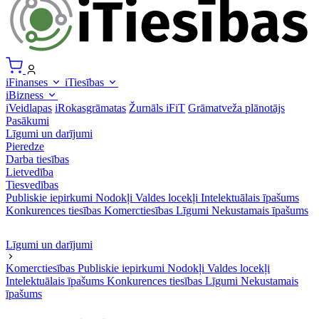
iFinanses
iTiesības
iBizness
iVeidlapas
iRokasgrāmatas
Žurnāls iFiT
Grāmatveža plānotājs
Pasākumi
Līgumi un darījumi
Pieredze
Darba tiesības
Lietvedība
Tiesvedības
Publiskie iepirkumi
Nodokļi
Valdes locekļi
Intelektuālais īpašums
Konkurences tiesības
Komerctiesības
Līgumi
Nekustamais īpašums
Līgumi un darījumi
Komerctiesības
Publiskie iepirkumi
Nodokļi
Valdes locekļi
Intelektuālais īpašums
Konkurences tiesības
Līgumi
Nekustamais
īpašums