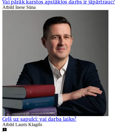
Vai pārāk karstos apstākļos darbs ir jāpārtrauc?
Atbild Inese Sūna
Ceļš uz sapulci: vai darba laiks?
Atbild Lauris Klagišs