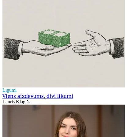
Līgumi
Viens aizdevums, divi likumi
Lauris Klagišs