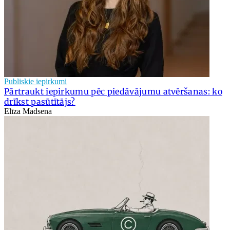
Publiskie iepirkumi
Pārtraukt iepirkumu pēc piedāvājumu atvēršanas: ko
drīkst pasūtītājs?
Elīza Madsena