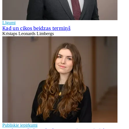
Līgumi
Kad un cikos beidzas termiņš
Kristaps Leonards Limbergs
Publiskie iepirkumi