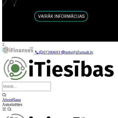
<
67280693
info@iZurnali.lv
Abonēšana
Autorizēties