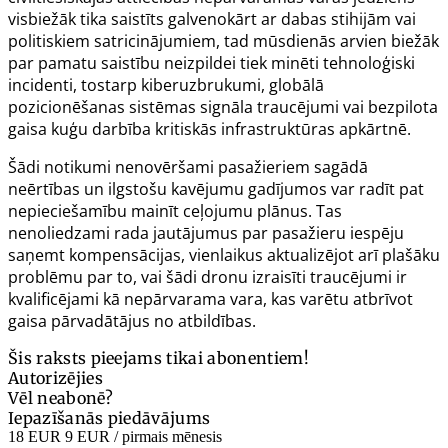
visbiežāk tika saistīts galvenokārt ar dabas stihijām vai
politiskiem satricinājumiem, tad mūsdienās arvien biežāk
par pamatu saistību neizpildei tiek minēti tehnoloģiski
incidenti, tostarp kiberuzbrukumi, globālā
pozicionēšanas sistēmas signāla traucējumi vai bezpilota
gaisa kuģu darbība kritiskās infrastruktūras apkārtnē.
Šādi notikumi nenovēršami pasažieriem sagādā
neērtības un ilgstošu kavējumu gadījumos var radīt pat
nepieciešamību mainīt ceļojumu plānus. Tas
nenoliedzami rada jautājumus par pasažieru iespēju
saņemt kompensācijas, vienlaikus aktualizējot arī plašāku
problēmu par to, vai šādi dronu izraisīti traucējumi ir
kvalificējami kā nepārvarama vara, kas varētu atbrīvot
gaisa pārvadātājus no atbildības.
Šis raksts pieejams tikai abonentiem!
Autorizējies
Vēl neabonē?
Iepazīšanās piedāvājums
18 EUR
9 EUR
/ pirmais mēnesis