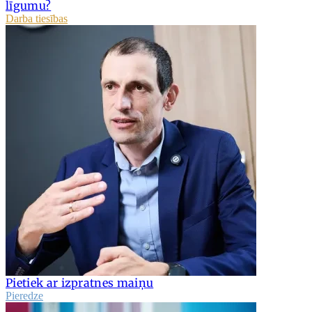
līgumu?
Darba tiesības
Pietiek ar izpratnes maiņu
Pieredze