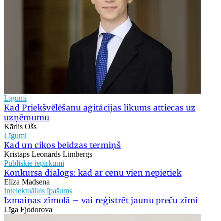
Līgumi
Kad Priekšvēlēšanu aģitācijas likums attiecas uz
uzņēmumu
Kārlis Ošs
Līgumi
Kad un cikos beidzas termiņš
Kristaps Leonards Limbergs
Publiskie iepirkumi
Konkursa dialogs: kad ar cenu vien nepietiek
Elīza Madsena
Intelektuālais īpašums
Izmaiņas zīmolā – vai reģistrēt jaunu preču zīmi
Līga Fjodorova