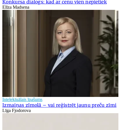
Konkursa dialogs: kad ar cenu vien nepietiek
Elīza Madsena
Intelektuālais īpašums
Izmaiņas zīmolā – vai reģistrēt jaunu preču zīmi
Līga Fjodorova