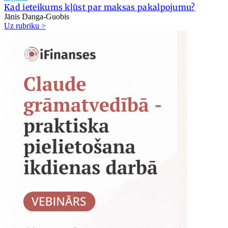
Kad ieteikums kļūst par maksas pakalpojumu?
Jānis Danga-Guobis
Uz rubriku >