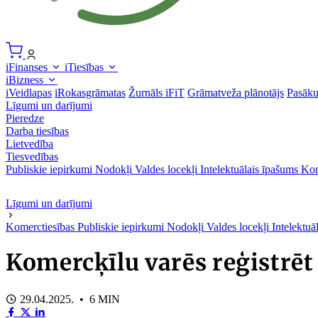
iFinanses
iTiesības
iBizness
iVeidlapas
iRokasgrāmatas
Žurnāls iFiT
Grāmatveža plānotājs
Pasāk
Līgumi un darījumi
Pieredze
Darba tiesības
Lietvedība
Tiesvedības
Publiskie iepirkumi
Nodokļi
Valdes locekļi
Intelektuālais īpašums
Kon
Līgumi un darījumi
Komerctiesības
Publiskie iepirkumi
Nodokļi
Valdes locekļi
Intelektuā
Komercķīlu varēs reģistrēt
29.04.2025. • 6 MIN