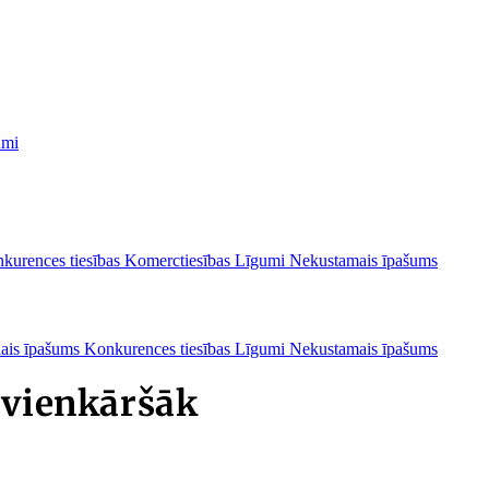
umi
kurences tiesības
Komerctiesības
Līgumi
Nekustamais īpašums
lais īpašums
Konkurences tiesības
Līgumi
Nekustamais īpašums
 vienkāršāk