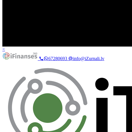
<
67280693
info@iZurnali.lv