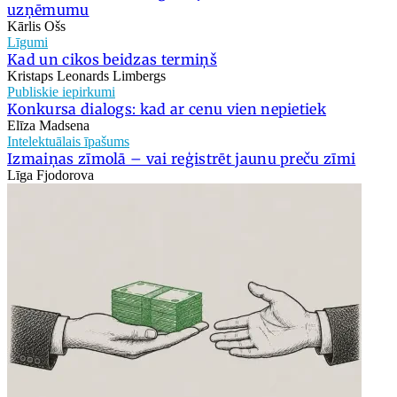
uzņēmumu
Kārlis Ošs
Līgumi
Kad un cikos beidzas termiņš
Kristaps Leonards Limbergs
Publiskie iepirkumi
Konkursa dialogs: kad ar cenu vien nepietiek
Elīza Madsena
Intelektuālais īpašums
Izmaiņas zīmolā – vai reģistrēt jaunu preču zīmi
Līga Fjodorova