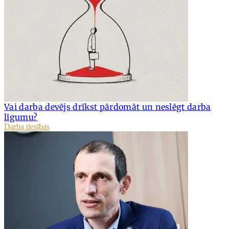
Vai darba devējs drīkst pārdomāt un neslēgt darba
līgumu?
Darba tiesības