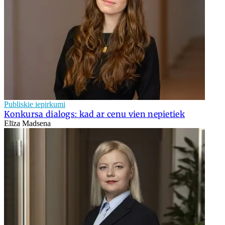
Publiskie iepirkumi
Konkursa dialogs: kad ar cenu vien nepietiek
Elīza Madsena