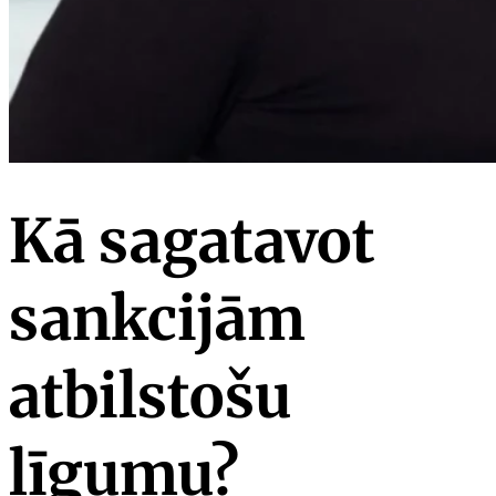
Kā sagatavot
sankcijām
atbilstošu
līgumu?