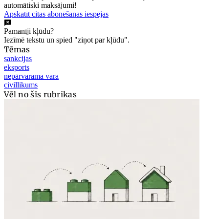
automātiski maksājumi!
Apskatīt citas abonēšanas iespējas
Pamanīji kļūdu?
Iezīmē tekstu un spied "ziņot par kļūdu".
Tēmas
sankcijas
eksports
nepārvarama vara
civillikums
Vēl no šīs rubrikas