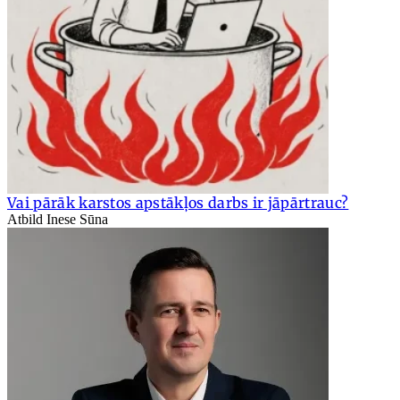
Vai pārāk karstos apstākļos darbs ir jāpārtrauc?
Atbild Inese Sūna