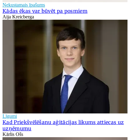
Nekustamais īpašums
Kādas ēkas var būvēt pa posmiem
Aija Kreicberga
Līgumi
Kad Priekšvēlēšanu aģitācijas likums attiecas uz
uzņēmumu
Kārlis Ošs