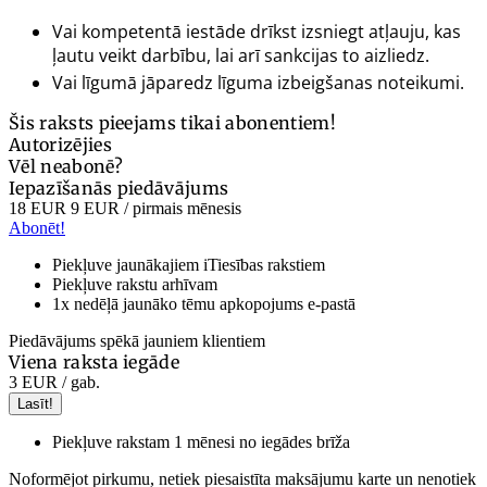
Vai kompetentā iestāde drīkst izsniegt atļauju, kas
ļautu veikt darbību, lai arī sankcijas to aizliedz.
Vai līgumā jāparedz līguma izbeigšanas noteikumi.
Šis raksts pieejams tikai abonentiem!
Autorizējies
Vēl neabonē?
Iepazīšanās piedāvājums
18 EUR
9 EUR
/ pirmais mēnesis
Abonēt!
Piekļuve jaunākajiem iTiesības rakstiem
Piekļuve rakstu arhīvam
1x nedēļā jaunāko tēmu apkopojums e-pastā
Piedāvājums spēkā jauniem klientiem
Viena raksta iegāde
3 EUR
/ gab.
Lasīt!
Piekļuve rakstam 1 mēnesi no iegādes brīža
Noformējot pirkumu, netiek piesaistīta maksājumu karte un nenotiek