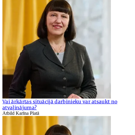
Vai ārkārtas situācijā darbinieku var atsaukt no
atvaļinājuma?
Atbild Karīna Platā