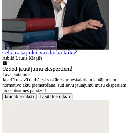
Ceļš uz sapulci: vai darba laiks?
Atbild Lauris Klagišs
Uzdod jautājumu ekspertiem!
Tavs jautājums
Ja arī Tu savā darbā esi saskāries ar neskaidriem jautājumiem
normatīvo aktu piemērošanā, sūti savu jautājumu mūsu ekspertiem
un centīsimies palīdzēt!
Jaunākie raksti
Lasītākie raksti