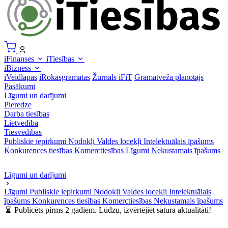
iFinanses
iTiesības
iBizness
iVeidlapas
iRokasgrāmatas
Žurnāls iFiT
Grāmatveža plānotājs
Pasākumi
Līgumi un darījumi
Pieredze
Darba tiesības
Lietvedība
Tiesvedības
Publiskie iepirkumi
Nodokļi
Valdes locekļi
Intelektuālais īpašums
Konkurences tiesības
Komerctiesības
Līgumi
Nekustamais īpašums
Līgumi un darījumi
Līgumi
Publiskie iepirkumi
Nodokļi
Valdes locekļi
Intelektuālais
īpašums
Konkurences tiesības
Komerctiesības
Nekustamais īpašums
Publicēts pirms 2 gadiem. Lūdzu, izvērtējiet satura aktualitāti!