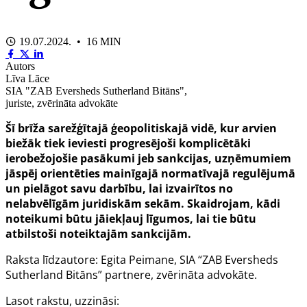
19.07.2024. • 16 MIN
Autors
Līva Lāce
SIA "ZAB Eversheds Sutherland Bitāns",
juriste, zvērināta advokāte
Šī brīža sarežģītajā ģeopolitiskajā vidē, kur arvien
biežāk tiek ieviesti progresējoši komplicētāki
ierobežojošie pasākumi jeb sankcijas, uzņēmumiem
jāspēj orientēties mainīgajā normatīvajā regulējumā
un pielāgot savu darbību, lai izvairītos no
nelabvēlīgām juridiskām sekām. Skaidrojam, kādi
noteikumi būtu jāiekļauj līgumos, lai tie būtu
atbilstoši noteiktajām sankcijām.
Raksta līdzautore: Egita Peimane, SIA “ZAB Eversheds
Sutherland Bitāns” partnere, zvērināta advokāte.
Lasot rakstu, uzzināsi: