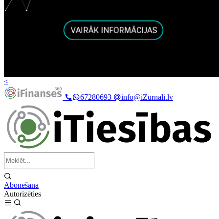
<
67280693
info@iZurnali.lv
Abonēšana
Autorizēties