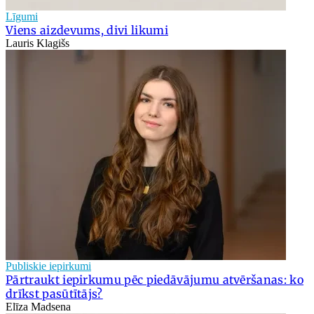
Līgumi
Viens aizdevums, divi likumi
Lauris Klagišs
Publiskie iepirkumi
Pārtraukt iepirkumu pēc piedāvājumu atvēršanas: ko
drīkst pasūtītājs?
Elīza Madsena