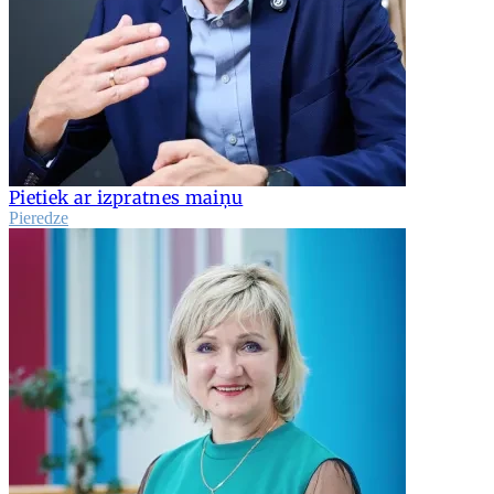
Pietiek ar izpratnes maiņu
Pieredze