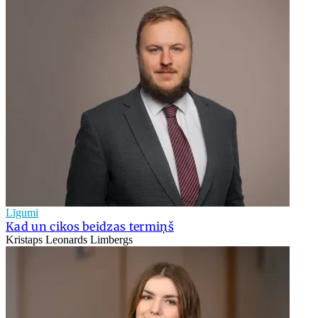
Līgumi
Kad un cikos beidzas termiņš
Kristaps Leonards Limbergs