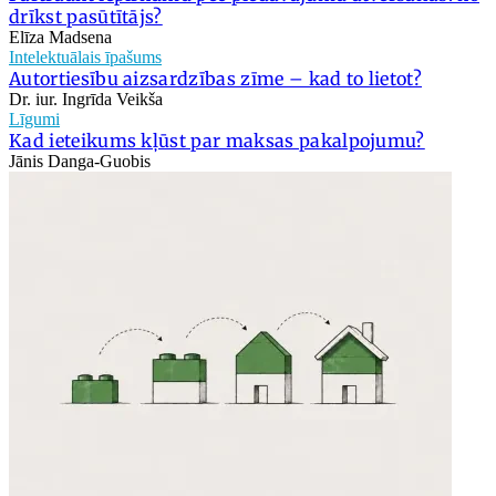
drīkst pasūtītājs?
Elīza Madsena
Intelektuālais īpašums
Autortiesību aizsardzības zīme – kad to lietot?
Dr. iur. Ingrīda Veikša
Līgumi
Kad ieteikums kļūst par maksas pakalpojumu?
Jānis Danga-Guobis