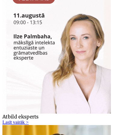
Atbild eksperts
Lasīt vairāk >