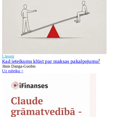
Līgumi
Kad ieteikums kļūst par maksas pakalpojumu?
Jānis Danga-Guobis
Uz rubriku >