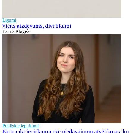
Līgumi
Viens aizdevums, divi likumi
Lauris Klagišs
Publiskie iepirkumi
Pārtraukt iepirkumu pēc piedāvājumu atvēršanas: ko