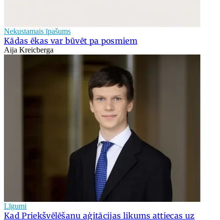
Nekustamais īpašums
Kādas ēkas var būvēt pa posmiem
Aija Kreicberga
Līgumi
Kad Priekšvēlēšanu aģitācijas likums attiecas uz