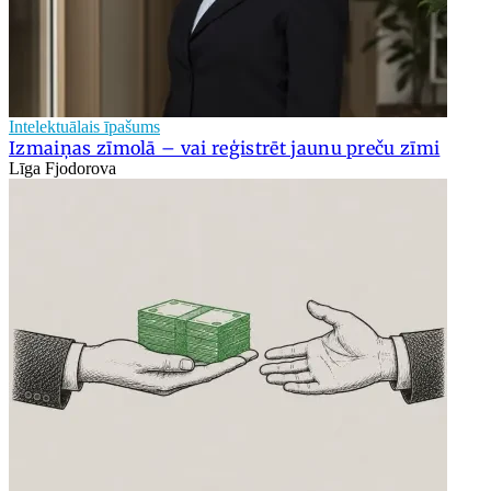
Intelektuālais īpašums
Izmaiņas zīmolā – vai reģistrēt jaunu preču zīmi
Līga Fjodorova