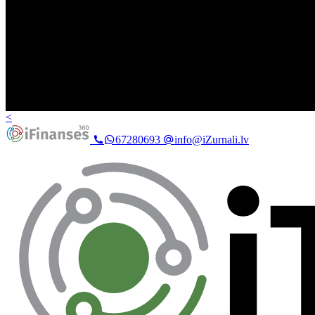
<
67280693
info@iZurnali.lv