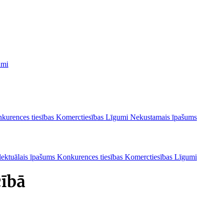
umi
kurences tiesības
Komerctiesības
Līgumi
Nekustamais īpašums
lektuālais īpašums
Konkurences tiesības
Komerctiesības
Līgumi
cībā