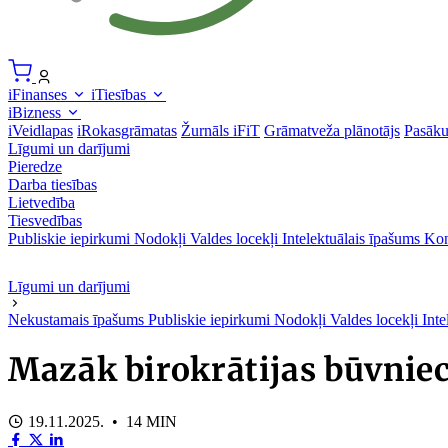
iFinanses
iTiesības
iBizness
iVeidlapas
iRokasgrāmatas
Žurnāls iFiT
Grāmatveža plānotājs
Pasāk
Līgumi un darījumi
Pieredze
Darba tiesības
Lietvedība
Tiesvedības
Publiskie iepirkumi
Nodokļi
Valdes locekļi
Intelektuālais īpašums
Kon
Līgumi un darījumi
Nekustamais īpašums
Publiskie iepirkumi
Nodokļi
Valdes locekļi
Inte
Mazāk birokrātijas būvnie
19.11.2025. • 14 MIN