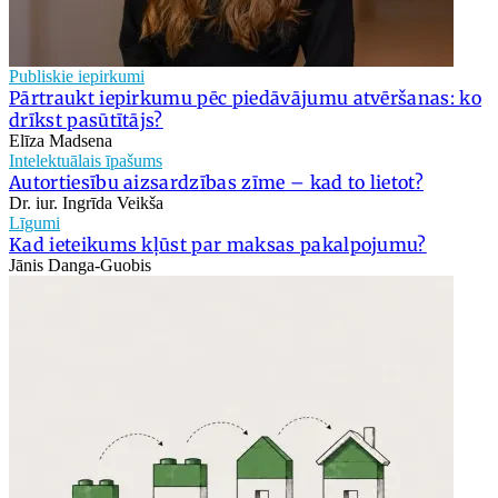
Publiskie iepirkumi
Pārtraukt iepirkumu pēc piedāvājumu atvēršanas: ko
drīkst pasūtītājs?
Elīza Madsena
Intelektuālais īpašums
Autortiesību aizsardzības zīme – kad to lietot?
Dr. iur. Ingrīda Veikša
Līgumi
Kad ieteikums kļūst par maksas pakalpojumu?
Jānis Danga-Guobis