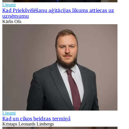
Līgumi
Kad Priekšvēlēšanu aģitācijas likums attiecas uz
uzņēmumu
Kārlis Ošs
Līgumi
Kad un cikos beidzas termiņš
Kristaps Leonards Limbergs