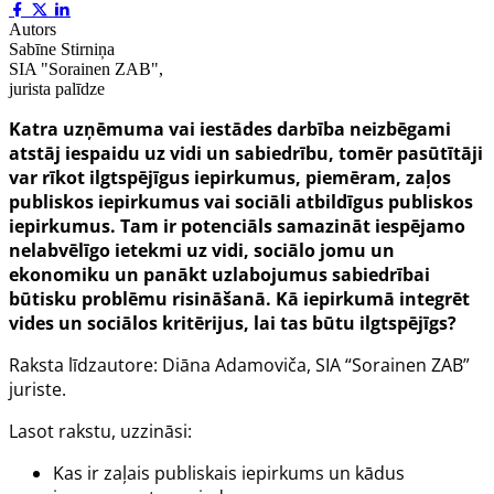
Autors
Sabīne Stirniņa
SIA "Sorainen ZAB",
jurista palīdze
Katra uzņēmuma vai iestādes darbība neizbēgami
atstāj iespaidu uz vidi un sabiedrību, tomēr pasūtītāji
var rīkot ilgtspējīgus iepirkumus, piemēram, zaļos
publiskos iepirkumus vai sociāli atbildīgus publiskos
iepirkumus. Tam ir potenciāls samazināt iespējamo
nelabvēlīgo ietekmi uz vidi, sociālo jomu un
ekonomiku un panākt uzlabojumus sabiedrībai
būtisku problēmu risināšanā. Kā iepirkumā integrēt
vides un sociālos kritērijus, lai tas būtu ilgtspējīgs?
Raksta līdzautore: Diāna Adamoviča, SIA “Sorainen ZAB”
juriste.
Lasot rakstu, uzzināsi:
Kas ir zaļais publiskais iepirkums un kādus