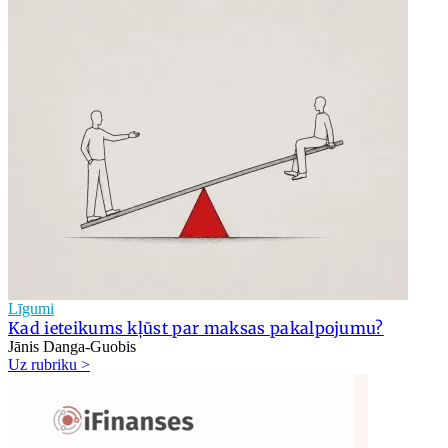
Līgumi
Kad ieteikums kļūst par maksas pakalpojumu?
Jānis Danga-Guobis
Uz rubriku >