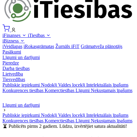
iFinanses
iTiesības
iBizness
iVeidlapas
iRokasgrāmatas
Žurnāls iFiT
Grāmatveža plānotājs
Pasākumi
Līgumi un darījumi
Pieredze
Darba tiesības
Lietvedība
Tiesvedības
Publiskie iepirkumi
Nodokļi
Valdes locekļi
Intelektuālais īpašums
Konkurences tiesības
Komerctiesības
Līgumi
Nekustamais īpašums
Līgumi un darījumi
Publiskie iepirkumi
Nodokļi
Valdes locekļi
Intelektuālais īpašums
Konkurences tiesības
Komerctiesības
Līgumi
Nekustamais īpašums
Publicēts pirms 2 gadiem. Lūdzu, izvērtējiet satura aktualitāti!