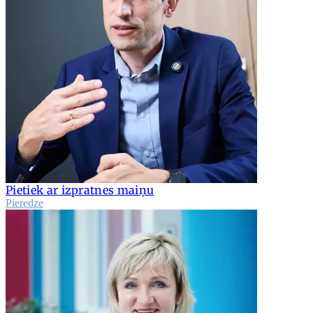
Pietiek ar izpratnes maiņu
Pieredze