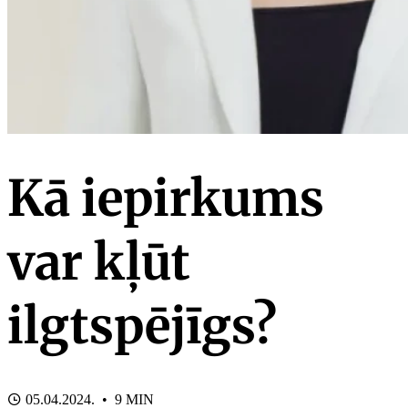
Kā iepirkums
var kļūt
ilgtspējīgs?
05.04.2024. • 9 MIN