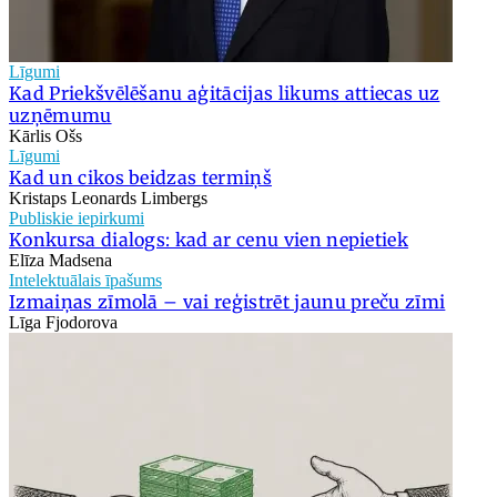
Līgumi
Kad Priekšvēlēšanu aģitācijas likums attiecas uz
uzņēmumu
Kārlis Ošs
Līgumi
Kad un cikos beidzas termiņš
Kristaps Leonards Limbergs
Publiskie iepirkumi
Konkursa dialogs: kad ar cenu vien nepietiek
Elīza Madsena
Intelektuālais īpašums
Izmaiņas zīmolā – vai reģistrēt jaunu preču zīmi
Līga Fjodorova