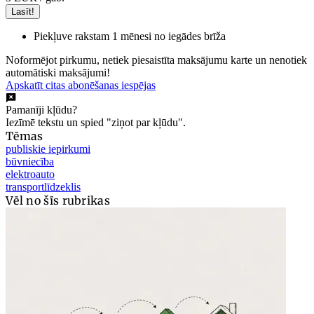
Lasīt!
Piekļuve rakstam 1 mēnesi no iegādes brīža
Noformējot pirkumu, netiek piesaistīta maksājumu karte un nenotiek
automātiski maksājumi!
Apskatīt citas abonēšanas iespējas
Pamanīji kļūdu?
Iezīmē tekstu un spied "ziņot par kļūdu".
Tēmas
publiskie iepirkumi
būvniecība
elektroauto
transportlīdzeklis
Vēl no šīs rubrikas