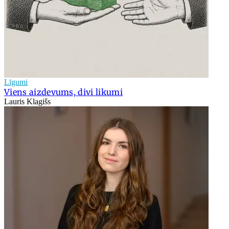
Līgumi
Viens aizdevums, divi likumi
Lauris Klagišs