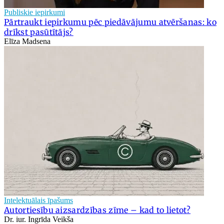
Publiskie iepirkumi
Pārtraukt iepirkumu pēc piedāvājumu atvēršanas: ko
drīkst pasūtītājs?
Elīza Madsena
Intelektuālais īpašums
Autortiesību aizsardzības zīme – kad to lietot?
Dr. iur. Ingrīda Veikša