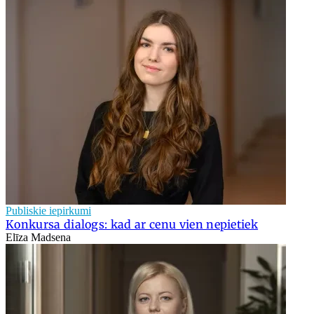
Publiskie iepirkumi
Konkursa dialogs: kad ar cenu vien nepietiek
Elīza Madsena