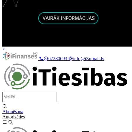
<
67280693
info@iZurnali.lv
Abonēšana
Autorizēties