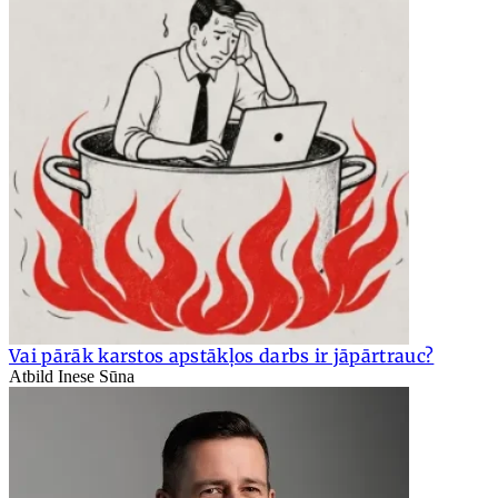
Vai pārāk karstos apstākļos darbs ir jāpārtrauc?
Atbild Inese Sūna