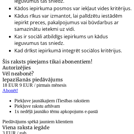
ieguvumus tas sniedz.
Kādos iepirkuma posmos var iekļaut vides kritērijus.
Kādus rīkus var izmantot, lai palīdzētu iestādēm
iepirkt preces, pakalpojumus vai būvdarbus ar
samazinātu ietekmi uz vidi.
Kas ir sociāli atbildīgs iepirkums un kādus
ieguvumus
tas sniedz.
Kad drīkst iepirkumā integrēt sociālos kritērijus.
Šis raksts pieejams tikai abonentiem!
Autorizējies
Vēl neabonē?
Iepazīšanās piedāvājums
18 EUR
9 EUR
/ pirmais mēnesis
Abonēt!
Piekļuve jaunākajiem iTiesības rakstiem
Piekļuve rakstu arhīvam
1x nedēļā jaunāko tēmu apkopojums e-pastā
Piedāvājums spēkā jauniem klientiem
Viena raksta iegāde
3 EUR
/ gab.