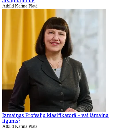
atvaļinājuma?
Atbild Karīna Platā
Izmaiņas Profesiju klasifikatorā - vai jāmaina
līgums?
Atbild Karīna Platā