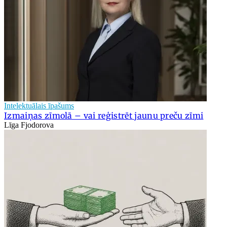
Intelektuālais īpašums
Izmaiņas zīmolā – vai reģistrēt jaunu preču zīmi
Līga Fjodorova