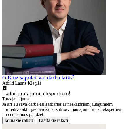
Ceļš uz sapulci: vai darba laiks?
Atbild Lauris Klagišs
Uzdod jautājumu ekspertiem!
Tavs jautājums
Ja arī Tu savā darbā esi saskāries ar neskaidriem jautājumiem
normatīvo aktu piemērošanā, sūti savu jautājumu mūsu ekspertiem
un centīsimies palīdzēt!
Jaunākie raksti
Lasītākie raksti