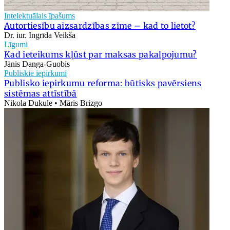
Intelektuālais īpašums
Autortiesību aizsardzības zīme – kad to lietot?
Dr. iur. Ingrīda Veikša
Līgumi
Kad ieteikums kļūst par maksas pakalpojumu?
Jānis Danga-Guobis
Publiskie iepirkumi
Publisko iepirkumu reforma: būtisks pavērsiens
sistēmas attīstībā
Nikola Dukule • Māris Brizgo