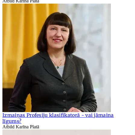
Atbild Karīna Platā
Izmaiņas Profesiju klasifikatorā - vai jāmaina
līgums?
Atbild Karīna Platā