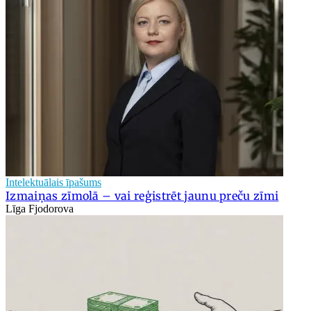
Intelektuālais īpašums
Izmaiņas zīmolā – vai reģistrēt jaunu preču zīmi
Līga Fjodorova