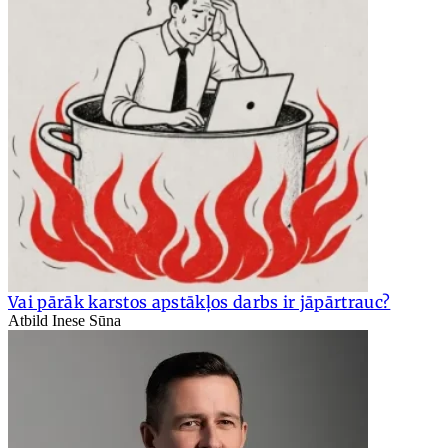
Vai pārāk karstos apstākļos darbs ir jāpārtrauc?
Atbild Inese Sūna