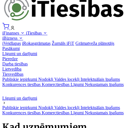
iFinanses
iTiesības
iBizness
iVeidlapas
iRokasgrāmatas
Žurnāls iFiT
Grāmatveža plānotājs
Pasākumi
Līgumi un darījumi
Pieredze
Darba tiesības
Lietvedība
Tiesvedības
Publiskie iepirkumi
Nodokļi
Valdes locekļi
Intelektuālais īpašums
Konkurences tiesības
Komerctiesības
Līgumi
Nekustamais īpašums
Līgumi un darījumi
Publiskie iepirkumi
Nodokļi
Valdes locekļi
Intelektuālais īpašums
Konkurences tiesības
Komerctiesības
Līgumi
Nekustamais īpašums
Kad uzņēmumiem