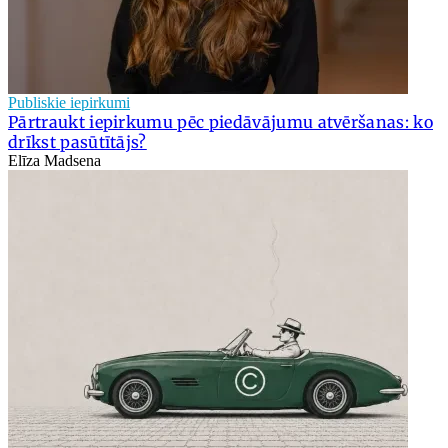
Publiskie iepirkumi
Pārtraukt iepirkumu pēc piedāvājumu atvēršanas: ko
drīkst pasūtītājs?
Elīza Madsena