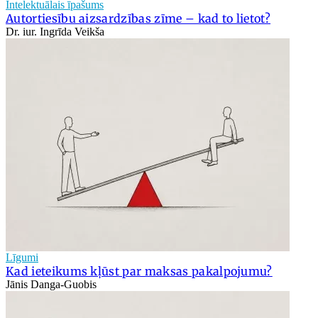
Intelektuālais īpašums
Autortiesību aizsardzības zīme – kad to lietot?
Dr. iur. Ingrīda Veikša
Līgumi
Kad ieteikums kļūst par maksas pakalpojumu?
Jānis Danga-Guobis