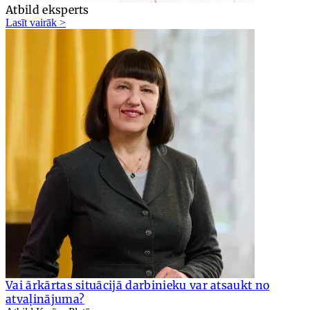
Atbild eksperts
Lasīt vairāk >
Vai ārkārtas situācijā darbinieku var atsaukt no
atvaļinājuma?