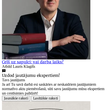
Ceļš uz sapulci: vai darba laiks?
Atbild Lauris Klagišs
Uzdod jautājumu ekspertiem!
Tavs jautājums
Ja arī Tu savā darbā esi saskāries ar neskaidriem jautājumiem
normatīvo aktu piemērošanā, sūti savu jautājumu mūsu ekspertiem
un centīsimies palīdzēt!
Jaunākie raksti
Lasītākie raksti