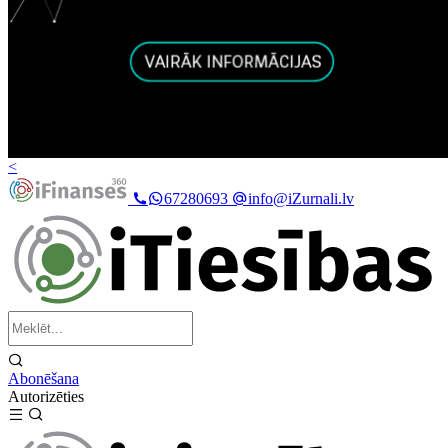
<
67280693
info@iZurnali.lv
Abonēšana
Autorizēties