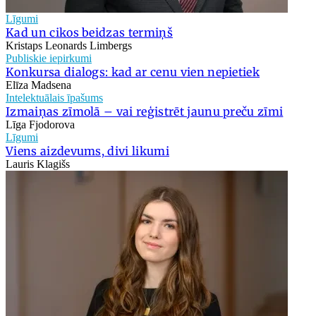
Līgumi
Kad un cikos beidzas termiņš
Kristaps Leonards Limbergs
Publiskie iepirkumi
Konkursa dialogs: kad ar cenu vien nepietiek
Elīza Madsena
Intelektuālais īpašums
Izmaiņas zīmolā – vai reģistrēt jaunu preču zīmi
Līga Fjodorova
Līgumi
Viens aizdevums, divi likumi
Lauris Klagišs