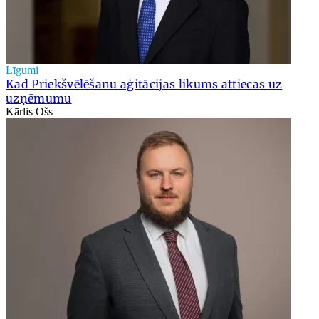
Līgumi
Kad Priekšvēlēšanu aģitācijas likums attiecas uz
uzņēmumu
Kārlis Ošs