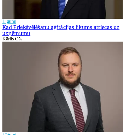
Līgumi
Kad Priekšvēlēšanu aģitācijas likums attiecas uz
uzņēmumu
Kārlis Ošs
Līgumi