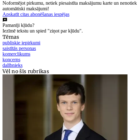
Noformējot pirkumu, netiek piesaistīta maksājumu karte un nenotiek
automātiski maksājumi!
Apskatīt citas abonēšanas iespējas
Pamanīji kļūdu?
Iezīmē tekstu un spied "ziņot par kļūdu".
Tēmas
publiskie iepirkumi
saistītās personas
komerclikums
koncerns
dalībnieks
Vēl no šīs rubrikas