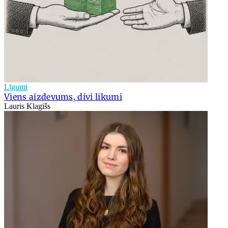
Līgumi
Viens aizdevums, divi likumi
Lauris Klagišs