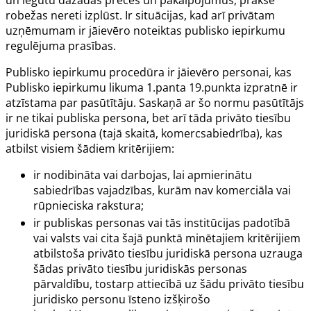
robežas nereti izplūst. Ir situācijas, kad arī privātam
uzņēmumam ir jāievēro noteiktas publisko iepirkumu
regulējuma prasības.
Publisko iepirkumu procedūra ir jāievēro personai, kas
Publisko iepirkumu likuma
1.panta
19.punkta izpratnē ir
atzīstama par pasūtītāju. Saskaņā ar šo normu pasūtītājs
ir ne tikai publiska persona, bet arī tāda privāto tiesību
juridiskā persona (tajā skaitā, komercsabiedrība), kas
atbilst visiem šādiem kritērijiem:
ir nodibināta vai darbojas, lai apmierinātu
sabiedrības vajadzības, kurām nav komerciāla vai
rūpnieciska rakstura;
ir publiskas personas vai tās institūcijas padotībā
vai valsts vai cita šajā punktā minētajiem kritērijiem
atbilstoša privāto tiesību juridiskā persona uzrauga
šādas privāto tiesību juridiskās personas
pārvaldību, tostarp attiecībā uz šādu privāto tiesību
juridisko personu īsteno izšķirošo