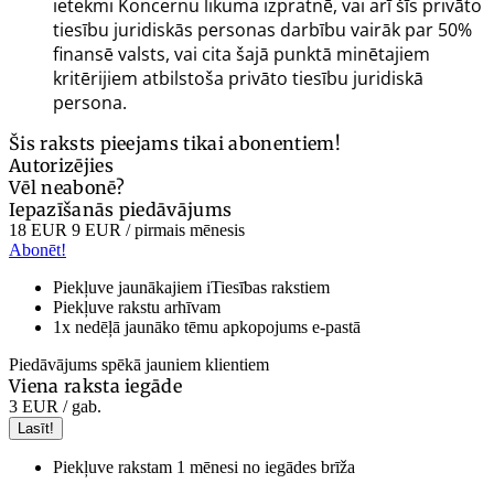
ietekmi Koncernu likuma izpratnē, vai arī šīs privāto
tiesību juridiskās personas darbību vairāk par 50%
finansē valsts, vai cita šajā punktā minētajiem
kritērijiem atbilstoša privāto tiesību juridiskā
persona.
Šis raksts pieejams tikai abonentiem!
Autorizējies
Vēl neabonē?
Iepazīšanās piedāvājums
18 EUR
9 EUR
/ pirmais mēnesis
Abonēt!
Piekļuve jaunākajiem iTiesības rakstiem
Piekļuve rakstu arhīvam
1x nedēļā jaunāko tēmu apkopojums e-pastā
Piedāvājums spēkā jauniem klientiem
Viena raksta iegāde
3 EUR
/ gab.
Lasīt!
Piekļuve rakstam 1 mēnesi no iegādes brīža