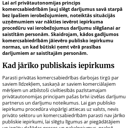
Lai arī privātautonomijas princips
komercsabiedrībām ļauj slēgt darījumus savā starpā
bez īpašiem ierobežojumiem, noteiktās situācijās
uzņēmumiem var nākties ievērot iepirkuma
procedūru vai ierobežojumus darījumu slēgšanai ar
saistītām personām. Skaidrojam, kādos gadījumos
komercsabiedrībām jāievēro publisko iepirkumu
normas, un kad būtiski ņemt vērā prasības
darījumiem ar saistītajām personām.
Kad jārīko publiskais iepirkums
Parasti privātas komercsabiedrības darbojas tirgū par
saviem līdzekļiem, saskaņā ar saviem komerciālajiem
mērķiem un atbilstoši civiltiesībās pazīstamajam
privātautonomijas principam pašas brīvi izvēlas darījumu
partnerus un darījumu noteikumus. Lai gan publisko
iepirkumu procedūra vispārīgi attiecas uz valsts, nevis
privāto sektoru un komercsabiedrībām parasti nav jārīko
publiskie iepirkumi, lai slēgtu līgumus ar piegādātājiem
un iegūtu dažādas preces un pakalpojumus, praksē