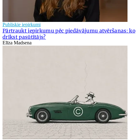
Publiskie iepirkumi
Pārtraukt iepirkumu pēc piedāvājumu atvēršanas: ko
drīkst pasūtītājs?
Elīza Madsena