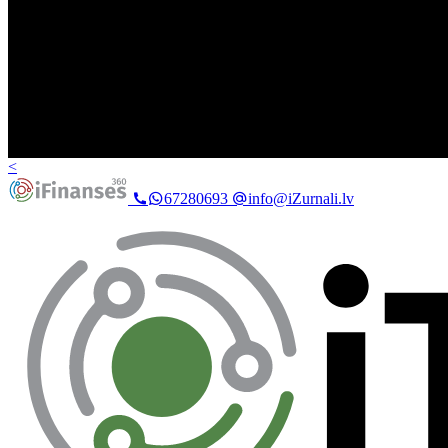
<
67280693
info@iZurnali.lv