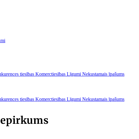
umi
kurences tiesības
Komerctiesības
Līgumi
Nekustamais īpašums
kurences tiesības
Komerctiesības
Līgumi
Nekustamais īpašums
 iepirkums