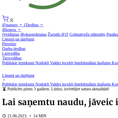
iFinanses
iTiesības
iBizness
iVeidlapas
iRokasgrāmatas
Žurnāls iFiT
Grāmatveža plānotājs
Pasāk
Līgumi un darījumi
Pieredze
Darba tiesības
Lietvedība
Tiesvedības
Publiskie iepirkumi
Nodokļi
Valdes locekļi
Intelektuālais īpašums
Kon
Līgumi un darījumi
Publiskie iepirkumi
Nodokļi
Valdes locekļi
Intelektuālais īpašums
Kon
Publicēts pirms 3 gadiem. Lūdzu, izvērtējiet satura aktualitāti!
Lai saņemtu naudu, jāveic
21.06.2023. • 14 MIN