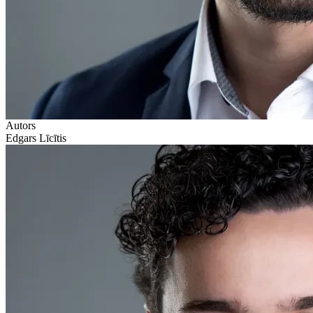
Autors
Edgars Līcītis