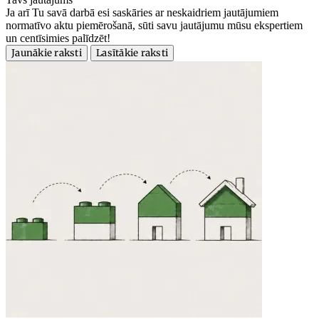
Ja arī Tu savā darbā esi saskāries ar neskaidriem jautājumiem
normatīvo aktu piemērošanā, sūti savu jautājumu mūsu ekspertiem
un centīsimies palīdzēt!
Jaunākie raksti
Lasītākie raksti