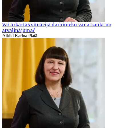
Vai ārkārtas situācijā darbinieku var atsaukt no
atvaļinājuma?
Atbild Karīna Platā