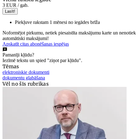
3 EUR
/ gab.
Lasīt!
Piekļuve rakstam 1 mēnesi no iegādes brīža
Noformējot pirkumu, netiek piesaistīta maksājumu karte un nenotiek
automātiski maksājumi!
Apskatīt citas abonēšanas iespējas
Pamanīji kļūdu?
Iezīmē tekstu un spied "ziņot par kļūdu".
Tēmas
elektroniskie dokumenti
dokumentu glabāšana
Vēl no šīs rubrikas