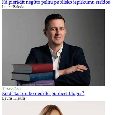
Kā pierādīt negūto peļņu publisko iepirkumu strīdos
Laura Balode
Tiesvedības
Ko drīkst un ko nedrīkt publicēt blogos?
Lauris Klagišs