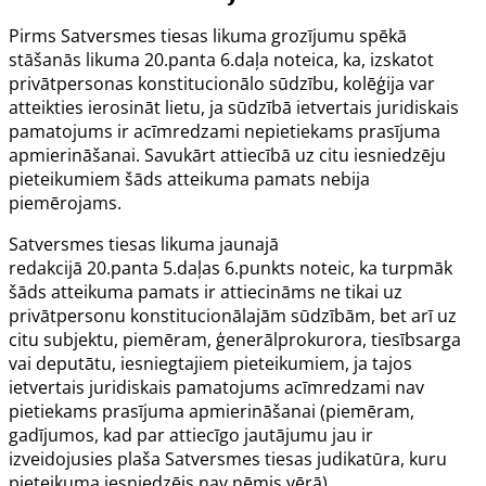
Pirms
Satversmes tiesas likuma
grozījumu spēkā
stāšanās likuma 20.panta 6.daļa noteica, ka, izskatot
privātpersonas konstitucionālo sūdzību, kolēģija var
atteikties ierosināt lietu, ja sūdzībā ietvertais juridiskais
pamatojums ir acīmredzami nepietiekams prasījuma
apmierināšanai. Savukārt attiecībā uz citu iesniedzēju
pieteikumiem šāds atteikuma pamats nebija
piemērojams.
Satversmes tiesas likuma jaunajā
redakcijā
20.panta
5.daļas 6.punkts noteic, ka turpmāk
šāds atteikuma pamats ir attiecināms ne tikai uz
privātpersonu konstitucionālajām sūdzībām, bet arī uz
citu subjektu, piemēram, ģenerālprokurora, tiesībsarga
vai deputātu, iesniegtajiem pieteikumiem, ja tajos
ietvertais juridiskais pamatojums acīmredzami nav
pietiekams prasījuma apmierināšanai (piemēram,
gadījumos, kad par attiecīgo jautājumu jau ir
izveidojusies plaša Satversmes tiesas judikatūra, kuru
pieteikuma iesniedzējs nav ņēmis vērā).