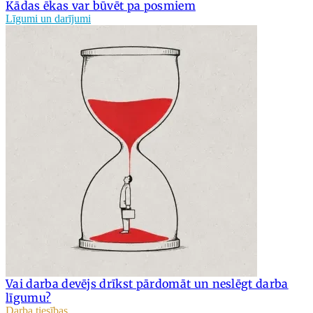
Kādas ēkas var būvēt pa posmiem
Līgumi un darījumi
Vai darba devējs drīkst pārdomāt un neslēgt darba
līgumu?
Darba tiesības