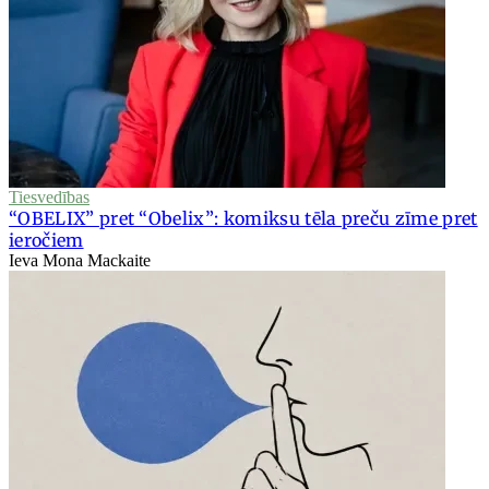
Tiesvedības
“OBELIX” pret “Obelix”: komiksu tēla preču zīme pret
ieročiem
Ieva Mona Mackaite