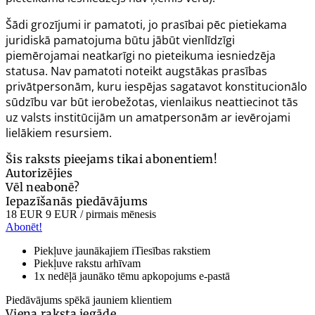
Šādi grozījumi ir pamatoti, jo prasībai pēc pietiekama
juridiskā pamatojuma būtu jābūt vienlīdzīgi
piemērojamai neatkarīgi no pieteikuma iesniedzēja
statusa. Nav pamatoti noteikt augstākas prasības
privātpersonām, kuru iespējas sagatavot konstitucionālo
sūdzību var būt ierobežotas, vienlaikus neattiecinot tās
uz valsts institūcijām un amatpersonām ar ievērojami
lielākiem resursiem.
Šis raksts pieejams tikai abonentiem!
Autorizējies
Vēl neabonē?
Iepazīšanās piedāvājums
18 EUR
9 EUR
/ pirmais mēnesis
Abonēt!
Piekļuve jaunākajiem iTiesības rakstiem
Piekļuve rakstu arhīvam
1x nedēļā jaunāko tēmu apkopojums e-pastā
Piedāvājums spēkā jauniem klientiem
Viena raksta iegāde