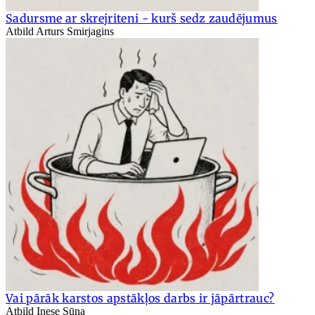
Sadursme ar skrejriteni - kurš sedz zaudējumus
Atbild Arturs Smirjagins
Vai pārāk karstos apstākļos darbs ir jāpārtrauc?
Atbild Inese Sūna