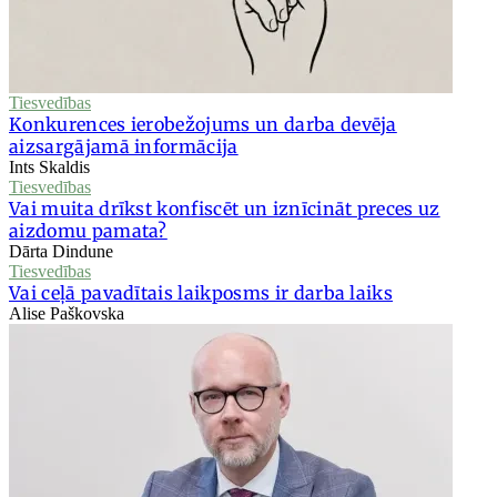
Tiesvedības
Konkurences ierobežojums un darba devēja
aizsargājamā informācija
Ints Skaldis
Tiesvedības
Vai muita drīkst konfiscēt un iznīcināt preces uz
aizdomu pamata?
Dārta Dindune
Tiesvedības
Vai ceļā pavadītais laikposms ir darba laiks
Alise Paškovska