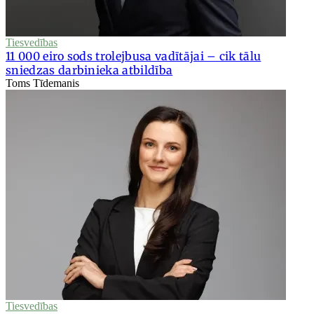
Tiesvedības
11 000 eiro sods trolejbusa vadītājai – cik tālu
sniedzas darbinieka atbildība
Toms Tīdemanis
Tiesvedības