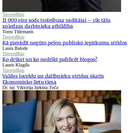
Tiesvedības
11 000 eiro sods trolejbusa vadītājai – cik tālu
sniedzas darbinieka atbildība
Toms Tīdemanis
Tiesvedības
Kā pierādīt negūto peļņu publisko iepirkumu strīdos
Laura Balode
Tiesvedības
Ko drīkst un ko nedrīkt publicēt blogos?
Lauris Klagišs
Tiesvedības
Valdes locekļu un dalībnieku strīdus skatīs
Ekonomisko lietu tiesa
Dr. iur. Viktorija Jarkina-Toča