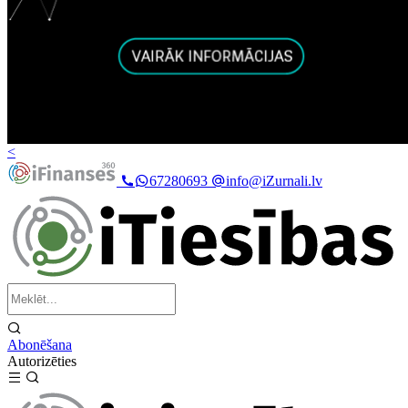
<
67280693
info@iZurnali.lv
Abonēšana
Autorizēties