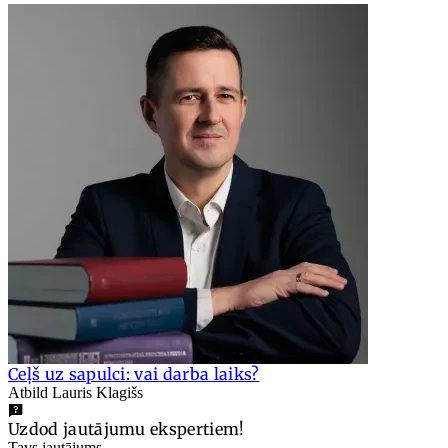
Ceļš uz sapulci: vai darba laiks?
Atbild Lauris Klagišs
Uzdod jautājumu ekspertiem!
Tavs jautājums