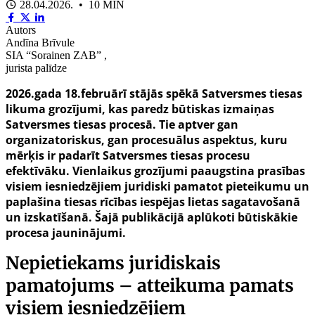
28.04.2026. • 10 MIN
Autors
Andīna Brīvule
SIA “Sorainen ZAB” ,
jurista palīdze
2026.gada 18.februārī stājās spēkā Satversmes tiesas
likuma grozījumi, kas paredz būtiskas izmaiņas
Satversmes tiesas procesā. Tie aptver gan
organizatoriskus, gan procesuālus aspektus, kuru
mērķis ir padarīt Satversmes tiesas procesu
efektīvāku. Vienlaikus grozījumi paaugstina prasības
visiem iesniedzējiem juridiski pamatot pieteikumu un
paplašina tiesas rīcības iespējas lietas sagatavošanā
un izskatīšanā. Šajā publikācijā aplūkoti būtiskākie
procesa jauninājumi.
Nepietiekams juridiskais
pamatojums – atteikuma pamats
visiem iesniedzējiem