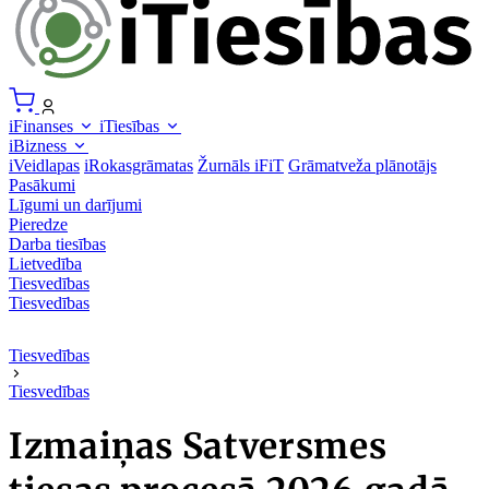
iFinanses
iTiesības
iBizness
iVeidlapas
iRokasgrāmatas
Žurnāls iFiT
Grāmatveža plānotājs
Pasākumi
Līgumi un darījumi
Pieredze
Darba tiesības
Lietvedība
Tiesvedības
Tiesvedības
Tiesvedības
Tiesvedības
Izmaiņas Satversmes