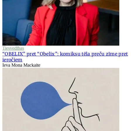
Tiesvedības
“OBELIX” pret “Obelix”: komiksu tēla preču zīme pret
ieročiem
Ieva Mona Mackaite