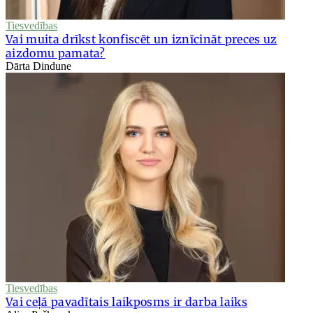
Tiesvedības
Vai muita drīkst konfiscēt un iznīcināt preces uz
aizdomu pamata?
Dārta Dindune
Tiesvedības
Vai ceļā pavadītais laikposms ir darba laiks