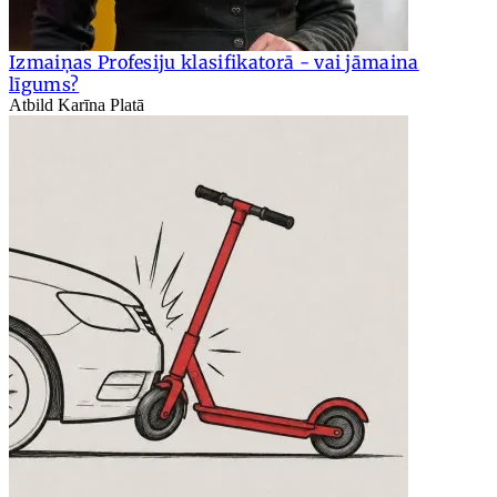
Izmaiņas Profesiju klasifikatorā - vai jāmaina
līgums?
Atbild Karīna Platā