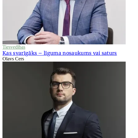
Tiesvedības
Kas svarīgāks – līguma nosaukums vai saturs
Olavs Cers