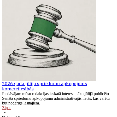
2026.gada jūlija spriedumu apkopojums
komerctiesībās
Piedāvājam mūsu redakcijas ieskatā interesantāko jūlijā publicēto
Senāta spriedumu apkopojumu administratīvajās lietās, kas varētu
būt noderīgs lasītājiem.
Ziņas
•