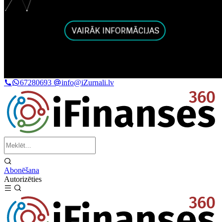
67280693
info@iZurnali.lv
Abonēšana
Autorizēties