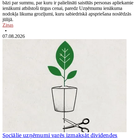
bāzi par summu, par kuru ir palielināti saistītās personas apliekamie
ienākumi atbilstoši tirgus cenai, paredz Uzņēmumu ienākuma
nodokļa likuma grozījumi, kuru sabiedriskā apspriešana noslēdzās
jūlijā.
Ziņas
•
07.08.2026
Sociālie uzņēmumi varēs izmaksāt dividendes