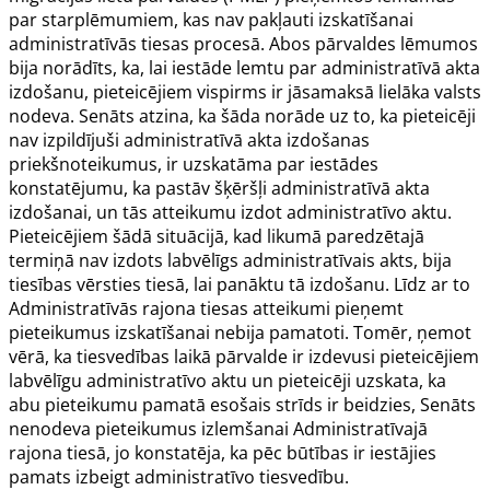
par starplēmumiem, kas nav pakļauti izskatīšanai
administratīvās tiesas procesā. Abos pārvaldes lēmumos
bija norādīts, ka, lai iestāde lemtu par administratīvā akta
izdošanu, pieteicējiem vispirms ir jāsamaksā lielāka valsts
nodeva. Senāts atzina, ka šāda norāde uz to, ka pieteicēji
nav izpildījuši administratīvā akta izdošanas
priekšnoteikumus, ir uzskatāma par iestādes
konstatējumu, ka pastāv šķēršļi administratīvā akta
izdošanai, un tās atteikumu izdot administratīvo aktu.
Pieteicējiem šādā situācijā, kad likumā paredzētajā
termiņā nav izdots labvēlīgs administratīvais akts, bija
tiesības vērsties tiesā, lai panāktu tā izdošanu. Līdz ar to
Administratīvās rajona tiesas atteikumi pieņemt
pieteikumus izskatīšanai nebija pamatoti. Tomēr, ņemot
vērā, ka tiesvedības laikā pārvalde ir izdevusi pieteicējiem
labvēlīgu administratīvo aktu un pieteicēji uzskata, ka
abu pieteikumu pamatā esošais strīds ir beidzies, Senāts
nenodeva pieteikumus izlemšanai Administratīvajā
rajona tiesā, jo konstatēja, ka pēc būtības ir iestājies
pamats izbeigt administratīvo tiesvedību.