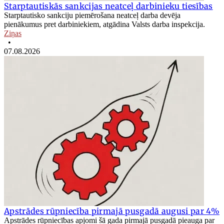
Starptautiskās sankcijas neatceļ darbinieku tiesības
Starptautisko sankciju piemērošana neatceļ darba devēja
pienākumus pret darbiniekiem, atgādina Valsts darba inspekcija.
Ziņas
•
07.08.2026
Apstrādes rūpniecība pirmajā pusgadā augusi par 4%
Apstrādes rūpniecības apjomi šā gada pirmajā pusgadā pieauga par