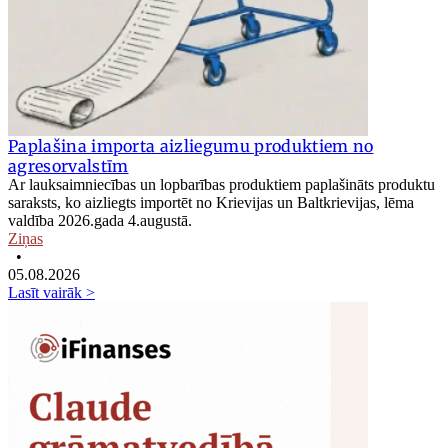
Paplašina importa aizliegumu produktiem no
agresorvalstīm
Ar lauksaimniecības un lopbarības produktiem paplašināts produktu
saraksts, ko aizliegts importēt no Krievijas un Baltkrievijas, lēma
valdība 2026.gada 4.augustā.
Ziņas
•
05.08.2026
Lasīt vairāk >