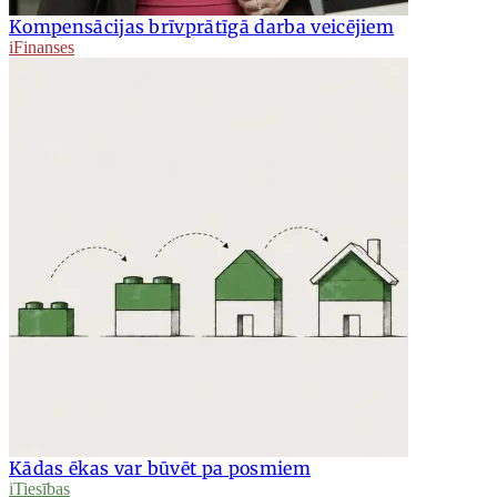
Kompensācijas brīvprātīgā darba veicējiem
iFinanses
Kādas ēkas var būvēt pa posmiem
iTiesības