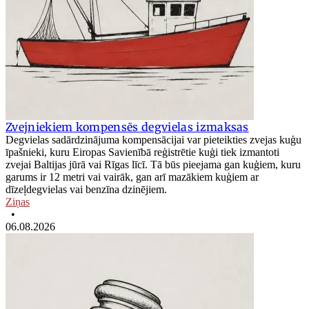
Zvejniekiem kompensēs degvielas izmaksas
Degvielas sadārdzinājuma kompensācijai var pieteikties zvejas kuģu
īpašnieki, kuru Eiropas Savienībā reģistrētie kuģi tiek izmantoti
zvejai Baltijas jūrā vai Rīgas līcī. Tā būs pieejama gan kuģiem, kuru
garums ir 12 metri vai vairāk, gan arī mazākiem kuģiem ar
dīzeļdegvielas vai benzīna dzinējiem.
Ziņas
•
06.08.2026