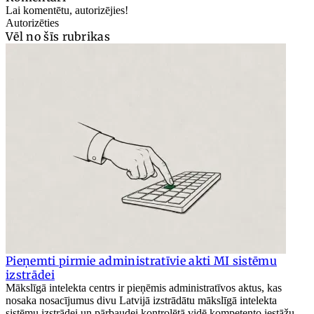
Lai komentētu, autorizējies!
Autorizēties
Vēl no šīs rubrikas
Pieņemti pirmie administratīvie akti MI sistēmu
izstrādei
Mākslīgā intelekta centrs ir pieņēmis administratīvos aktus, kas
nosaka nosacījumus divu Latvijā izstrādātu mākslīgā intelekta
sistēmu izstrādei un pārbaudei kontrolētā vidē kompetento iestāžu