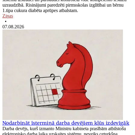
uzraudzībā. Risinājumi paredzēti pirmsskolas izglītībai un bērnu
1.tipa cukura diabēta aprūpes atbalstam.
Ziņas
•
07.08.2026
Nodarbināt īstermiņā darba devējiem kļūs izdevīgāk
Darba devējs, kurš izmanto Ministru kabineta prasībām atbilstošu
elektronisko darba laika uzskaites sistēmu, neveiks ceturkšņa