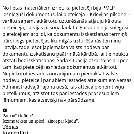
No lietas materiāliem izriet, ka pieteicēji bija PMLP
iesnieguši dokumentus, lai pieteicēja – Krievijas pilsone –
varētu saņemt atkārtotu uzturēšanās atļauju kā otra
pieteicēja, Latvijas pilsoņa laulātā. Pārvalde bija sniegusi
pieteicējiem atbildi, ka dokumentu izskatīšanas termiņš
pārsniegs pieteicējas likumīgās uzturēšanās termiņu
Latvijā, tādēļ esot jāpiemaksā valsts nodeva par
dokumentu izskatīšanu paātrinātā kārtībā, lai tie netiktu
atstāti bez izskatīšanas. Šāda situācija atkārtojās arī pēc
tam, kad pieteicēji iesniedza dokumentus atkārtoti.
Nepiekrītot iestādes norādījumam piemaksāt valsts
nodevu, pieteicēji par abiem iestādes atteikumiem vērsās
Administratīvajā rajona tiesā, kas atteica pieņemt viņu
pieteikumus, atzīstot tos par iestādes procesuāliem
lēmumiem, kas atsevišķi nav pārsūdzami.
Pamanīji kļūdu?
Iezīmē tekstu un spied "ziņot par kļūdu".
Tēmas
Komentāri