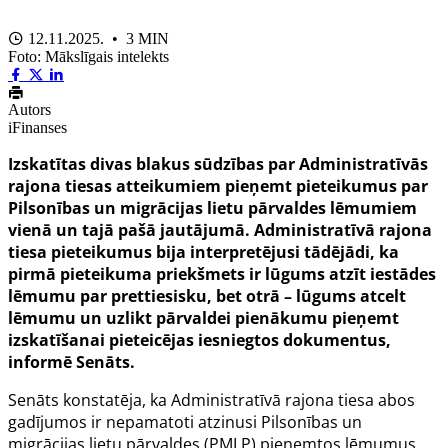
12.11.2025. • 3 MIN
Foto: Mākslīgais intelekts
Autors
iFinanses
Izskatītas divas blakus sūdzības par Administratīvās
rajona tiesas atteikumiem pieņemt pieteikumus par
Pilsonības un migrācijas lietu pārvaldes lēmumiem
vienā un tajā pašā jautājumā. Administratīvā rajona
tiesa pieteikumus bija interpretējusi tādējādi, ka
pirmā pieteikuma priekšmets ir lūgums atzīt iestādes
lēmumu par prettiesisku, bet otrā – lūgums atcelt
lēmumu un uzlikt pārvaldei pienākumu pieņemt
izskatīšanai pieteicējas iesniegtos dokumentus,
informē Senāts.
Senāts konstatēja, ka Administratīvā rajona tiesa abos
gadījumos ir nepamatoti atzinusi Pilsonības un
migrācijas lietu pārvaldes (PMLP) pieņemtos lēmumus