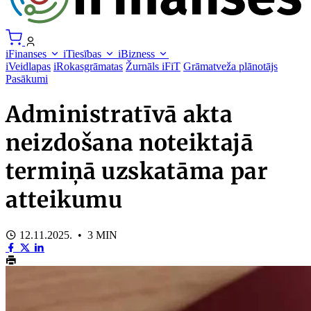
iFinanses
iTiesības
iBizness
iVeidlapas
iRokasgrāmatas
Žurnāls iFiT
Grāmatveža plānotājs
Pasākumi
Administratīvā akta
neizdošana noteiktajā
termiņā uzskatāma par
atteikumu
12.11.2025. • 3 MIN