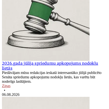
2026.gada jūlija spriedumu apkopojums nodokļu
lietās
Piedāvājam mūsu redakcijas ieskatā interesantāko jūlijā publicēto
Senāta spriedumu apkopojumu nodokļu lietās, kas varētu būt
noderīgs lasītājiem.
Ziņas
•
06.08.2026