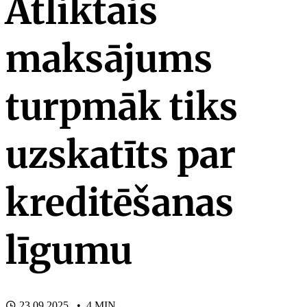
Atliktais
maksājums
turpmāk tiks
uzskatīts par
kreditēšanas
līgumu
23.09.2025. • 4 MIN