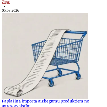
Ziņas
•
05.08.2026
Paplašina importa aizliegumu produktiem no
agresorvalstīm