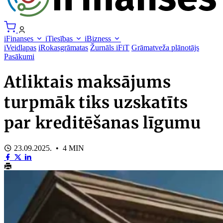
iFinanses
iTiesības
iBizness
iVeidlapas
iRokasgrāmatas
Žurnāls iFiT
Grāmatveža plānotājs
Pasākumi
Atliktais maksājums
turpmāk tiks uzskatīts
par kreditēšanas līgumu
23.09.2025. • 4 MIN