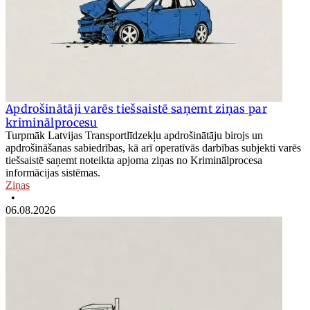
Apdrošinātāji varēs tiešsaistē saņemt ziņas par
kriminālprocesu
Turpmāk Latvijas Transportlīdzekļu apdrošinātāju birojs un
apdrošināšanas sabiedrības, kā arī operatīvās darbības subjekti varēs
tiešsaistē saņemt noteikta apjoma ziņas no Kriminālprocesa
informācijas sistēmas.
Ziņas
•
06.08.2026