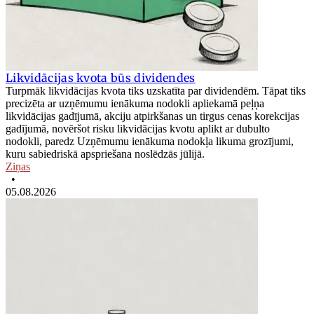
Likvidācijas kvota būs dividendes
Turpmāk likvidācijas kvota tiks uzskatīta par dividendēm. Tāpat tiks
precizēta ar uzņēmumu ienākuma nodokli apliekamā peļņa
likvidācijas gadījumā, akciju atpirkšanas un tirgus cenas korekcijas
gadījumā, novēršot risku likvidācijas kvotu aplikt ar dubulto
nodokli, paredz Uzņēmumu ienākuma nodokļa likuma grozījumi,
kuru sabiedriskā apspriešana noslēdzās jūlijā.
Ziņas
•
05.08.2026