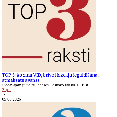
TOP 3: ko zina VID, brīvo līdzekļu ieguldīšana,
atmaksāts avanss
Piedāvājam jūlija “iFinanses” lasītāko rakstu TOP 3!
Ziņas
•
05.08.2026