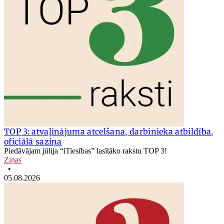
TOP 3: atvaļinājuma atcelšana, darbinieka atbildība,
oficiālā saziņa
Piedāvājam jūlija “iTiesības” lasītāko rakstu TOP 3!
Ziņas
•
05.08.2026