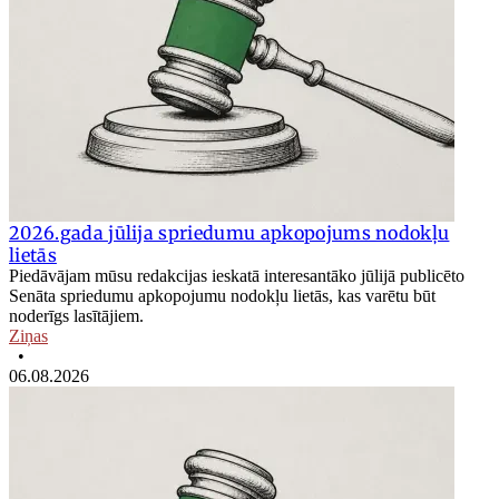
2026.gada jūlija spriedumu apkopojums nodokļu
lietās
Piedāvājam mūsu redakcijas ieskatā interesantāko jūlijā publicēto
Senāta spriedumu apkopojumu nodokļu lietās, kas varētu būt
noderīgs lasītājiem.
Ziņas
•
06.08.2026