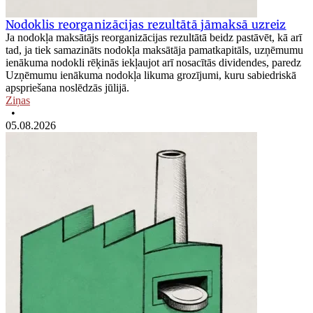
Nodoklis reorganizācijas rezultātā jāmaksā uzreiz
Ja nodokļa maksātājs reorganizācijas rezultātā beidz pastāvēt, kā arī
tad, ja tiek samazināts nodokļa maksātāja pamatkapitāls, uzņēmumu
ienākuma nodokli rēķinās iekļaujot arī nosacītās dividendes, paredz
Uzņēmumu ienākuma nodokļa likuma grozījumi, kuru sabiedriskā
apspriešana noslēdzās jūlijā.
Ziņas
•
05.08.2026