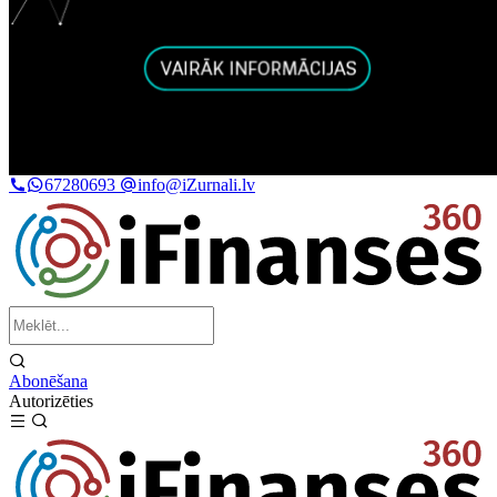
67280693
info@iZurnali.lv
Abonēšana
Autorizēties