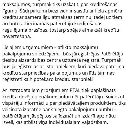
maksājumos, turpmāk tiks uzskatīti par kreditēšanas
līgumu. Šādi pirkumi bieži vien ir saistīti ar liela apmēra
kredītu ar samērā ilgu atmaksas termiņu, tādēļ uz tiem
arī būtu attiecināmas patērētāju kreditēšanas
regulējuma prasības, tostarp spējas atmaksāt kredītu
novērtēšana.
Lielajiem uzņēmumiem – atlikto maksājumu
pakalpojumu sniedzējiem – būs jāreģistrējas Patērētāju
tiesību aizsardzības centra uzturētā reģistrā. Turpmāk
būs jāreģistrējas arī starpniekiem, kuri piedāvā patēriņa
kredītu starpniecības pakalpojumus un līdz šim nav
reģistrēti kā hipotekāro kredītu starpnieki.
Ar izstrādātajiem grozījumiem PTAL tiek paplašināts
kredīta devēju pienākums informēt patērētāju. Sniedzot
vispārēju informāciju par piedāvātajiem produktiem, tiks
veicināta izpratne par sniegto pakalpojumu būtību –
patērētājam jāspēj tos salīdzināt un izdarīt apzinātu
izvēli, kas atbilst viņa individuālajām vajadzībām.