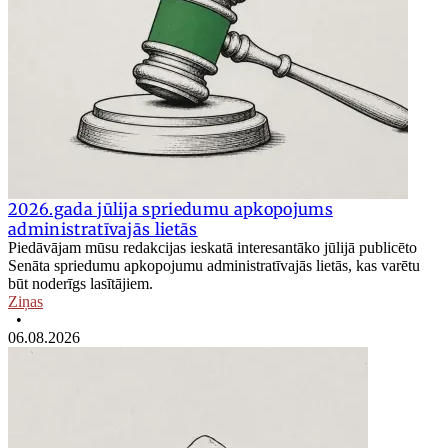
2026.gada jūlija spriedumu apkopojums
administratīvajās lietās
Piedāvājam mūsu redakcijas ieskatā interesantāko jūlijā publicēto
Senāta spriedumu apkopojumu administratīvajās lietās, kas varētu
būt noderīgs lasītājiem.
Ziņas
•
06.08.2026