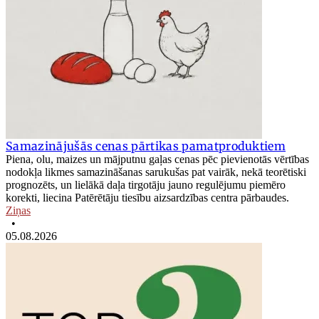
Samazinājušās cenas pārtikas pamatproduktiem
Piena, olu, maizes un mājputnu gaļas cenas pēc pievienotās vērtības
nodokļa likmes samazināšanas sarukušas pat vairāk, nekā teorētiski
prognozēts, un lielākā daļa tirgotāju jauno regulējumu piemēro
korekti, liecina Patērētāju tiesību aizsardzības centra pārbaudes.
Ziņas
•
05.08.2026