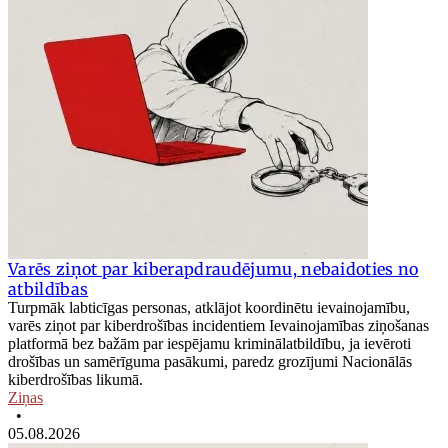
Varēs ziņot par kiberapdraudējumu, nebaidoties no
atbildības
Turpmāk labticīgas personas, atklājot koordinētu ievainojamību,
varēs ziņot par kiberdrošības incidentiem Ievainojamības ziņošanas
platformā bez bažām par iespējamu kriminālatbildību, ja ievēroti
drošības un samērīguma pasākumi, paredz grozījumi Nacionālās
kiberdrošības likumā.
Ziņas
•
05.08.2026