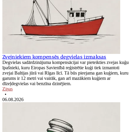
Zvejniekiem kompensēs degvielas izmaksas
Degvielas sadārdzinājuma kompensācijai var pieteikties zvejas kuģu
īpašnieki, kuru Eiropas Savienībā reģistrētie kuģi tiek izmantoti
zvejai Baltijas jūrā vai Rīgas līcī. Tā būs pieejama gan kuģiem, kuru
garums ir 12 metri vai vairāk, gan arī mazākiem kuģiem ar
dīzeļdegvielas vai benzīna dzinējiem.
Ziņas
•
06.08.2026