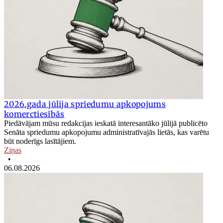
2026.gada jūlija spriedumu apkopojums
komerctiesībās
Piedāvājam mūsu redakcijas ieskatā interesantāko jūlijā publicēto
Senāta spriedumu apkopojumu administratīvajās lietās, kas varētu
būt noderīgs lasītājiem.
Ziņas
•
06.08.2026