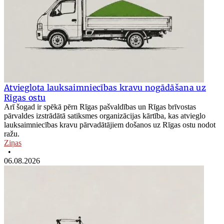
Atvieglota lauksaimniecības kravu nogādāšana uz
Rīgas ostu
Arī šogad ir spēkā pērn Rīgas pašvaldības un Rīgas brīvostas
pārvaldes izstrādātā satiksmes organizācijas kārtība, kas atvieglo
lauksaimniecības kravu pārvadātājiem došanos uz Rīgas ostu nodot
ražu.
Ziņas
•
06.08.2026