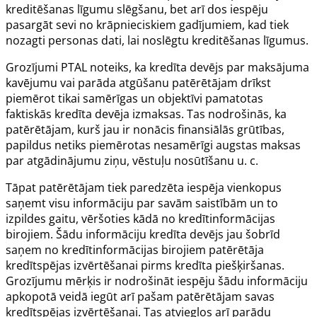
kreditēšanas līgumu slēgšanu, bet arī dos iespēju
pasargāt sevi no krāpnieciskiem gadījumiem, kad tiek
nozagti personas dati, lai noslēgtu kreditēšanas līgumus.
Grozījumi PTAL noteiks, ka kredīta devējs par maksājuma
kavējumu vai parāda atgūšanu patērētājam drīkst
piemērot tikai samērīgas un objektīvi pamatotas
faktiskās kredīta devēja izmaksas. Tas nodrošinās, ka
patērētājam, kurš jau ir nonācis finansiālās grūtības,
papildus netiks piemērotas nesamērīgi augstas maksas
par atgādinājumu ziņu, vēstuļu nosūtīšanu u. c.
Tāpat patērētājam tiek paredzēta iespēja vienkopus
saņemt visu informāciju par savām saistībām un to
izpildes gaitu, vēršoties kādā no kredītinformācijas
birojiem. Šādu informāciju kredīta devējs jau šobrīd
saņem no kredītinformācijas birojiem patērētāja
kredītspējas izvērtēšanai pirms kredīta piešķiršanas.
Grozījumu mērķis ir nodrošināt iespēju šādu informāciju
apkopotā veidā iegūt arī pašam patērētājam savas
kredītspējas izvērtēšanai. Tas atvieglos arī parādu