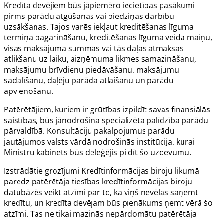
Kredīta devējiem būs jāpiemēro iecietības pasākumi
pirms parādu atgūšanas vai piedziņas darbību
uzsākšanas. Tajos varēs iekļaut kreditēšanas līguma
termiņa pagarināšanu, kreditēšanas līguma veida maiņu,
visas maksājuma summas vai tās daļas atmaksas
atlikšanu uz laiku, aizņēmuma likmes samazināšanu,
maksājumu brīvdienu piedāvāšanu, maksājumu
sadalīšanu, daļēju parāda atlaišanu un parādu
apvienošanu.
Patērētājiem, kuriem ir grūtības izpildīt savas finansiālās
saistības, būs jānodrošina specializēta palīdzība parādu
pārvaldībā. Konsultāciju pakalpojumus parādu
jautājumos valsts vārdā nodrošinās institūcija, kurai
Ministru kabinets būs deleģējis pildīt šo uzdevumu.
Izstrādātie grozījumi Kredītinformācijas biroju likumā
paredz patērētāja tiesības kredītinformācijas biroju
datubāzēs veikt atzīmi par to, ka viņš nevēlas saņemt
kredītu, un kredīta devējam būs pienākums ņemt vērā šo
atzīmi. Tas ne tikai mazinās nepārdomātu patērētāja