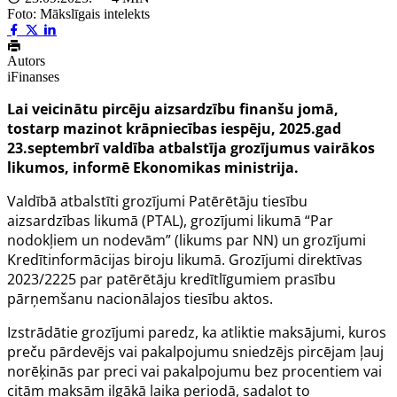
Foto: Mākslīgais intelekts
Autors
iFinanses
Lai veicinātu pircēju aizsardzību finanšu jomā,
tostarp mazinot krāpniecības iespēju, 2025.gad
23.septembrī valdība atbalstīja grozījumus vairākos
likumos, informē Ekonomikas ministrija.
Valdībā atbalstīti grozījumi
Patērētāju tiesību
aizsardzības likumā
(PTAL), grozījumi
likumā
“Par
nodokļiem un nodevām” (likums par NN) un grozījumi
Kredītinformācijas biroju likumā
. Grozījumi
direktīvas
2023/2225
par patērētāju kredītlīgumiem prasību
pārņemšanu nacionālajos tiesību aktos.
Izstrādātie grozījumi paredz, ka atliktie maksājumi, kuros
preču pārdevējs vai pakalpojumu sniedzējs pircējam ļauj
norēķinās par preci vai pakalpojumu bez procentiem vai
citām maksām ilgākā laika periodā, sadalot to