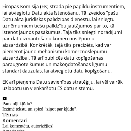
Eiropas Komisija (EK) strādā pie papildu instrumentiem,
lai atvieglotu Datu akta īstenošanu. Tā izveidos īpašu
Datu akta juridiskās palīdzības dienestu, lai sniegtu
uzņēmumiem tiešu palīdzību jautājumos par to, kā
īstenot jaunos pasākumus. Tajā tiks sniegti norādījumi
par datu izmantošanu komercnoslēpumu
aizsardzībā. Konkrētāk, tajā tiks precizēts, kad var
piemērot jauno mehānismu komercnoslēpumu
aizsardzībai. Tā arī publicēs datu kopīgošanas
paraugnoteikumus un mākoņdatošanas līgumu
standartklauzulas, lai atvieglotu datu kopīgošanu.
EK arī pieņems Datu savienības stratēģiju, lai vēl vairāk
uzlabotu un vienkāršotu ES datu sistēmu.
Pamanīji kļūdu?
Iezīmē tekstu un spied "ziņot par kļūdu".
Tēmas
Komentāri
Lai komentētu, autorizējies!