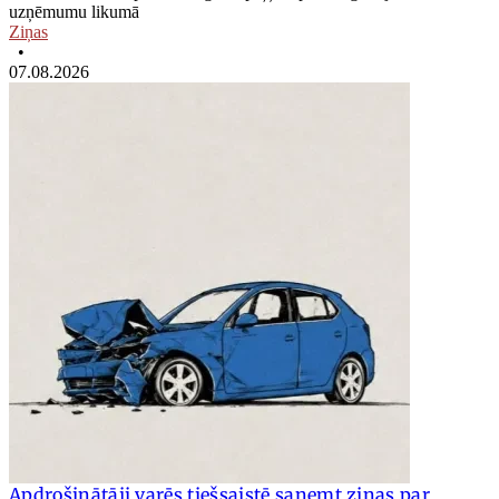
uzņēmumu likumā
Ziņas
•
07.08.2026
Apdrošinātāji varēs tiešsaistē saņemt ziņas par