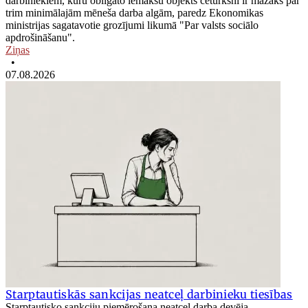
darbiniekiem, kuru obligāto iemaksu objekts ceturksnī ir mazāks par
trim minimālajām mēneša darba algām, paredz Ekonomikas
ministrijas sagatavotie grozījumi likumā "Par valsts sociālo
apdrošināšanu".
Ziņas
•
07.08.2026
Starptautiskās sankcijas neatceļ darbinieku tiesības
Starptautisko sankciju piemērošana neatceļ darba devēja