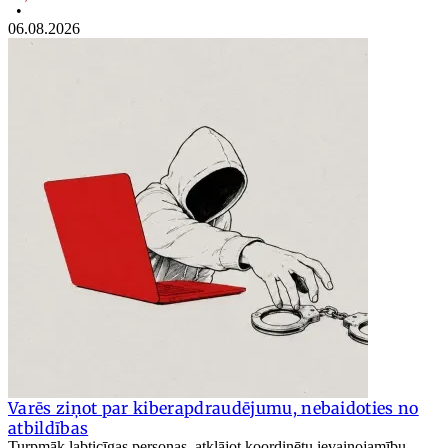
•
06.08.2026
Varēs ziņot par kiberapdraudējumu, nebaidoties no
atbildības
Turpmāk labticīgas personas, atklājot koordinētu ievainojamību,