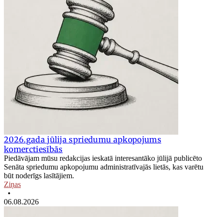
2026.gada jūlija spriedumu apkopojums
komerctiesībās
Piedāvājam mūsu redakcijas ieskatā interesantāko jūlijā publicēto
Senāta spriedumu apkopojumu administratīvajās lietās, kas varētu
būt noderīgs lasītājiem.
Ziņas
•
06.08.2026