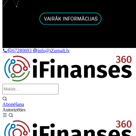
67280693
info@iZurnali.lv
Abonēšana
Autorizēties