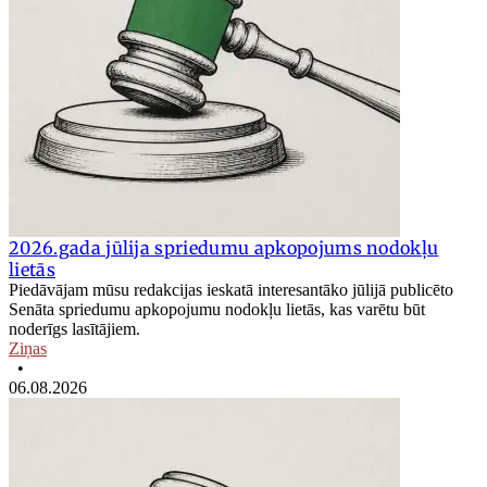
2026.gada jūlija spriedumu apkopojums nodokļu
lietās
Piedāvājam mūsu redakcijas ieskatā interesantāko jūlijā publicēto
Senāta spriedumu apkopojumu nodokļu lietās, kas varētu būt
noderīgs lasītājiem.
Ziņas
•
06.08.2026