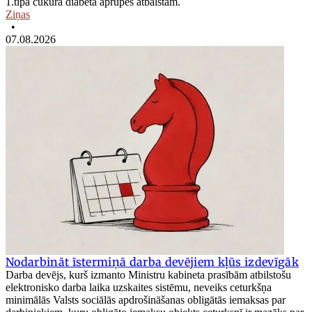
1.tipa cukura diabēta aprūpes atbalstam.
Ziņas
•
07.08.2026
Nodarbināt īstermiņā darba devējiem kļūs izdevīgāk
Darba devējs, kurš izmanto Ministru kabineta prasībām atbilstošu
elektronisko darba laika uzskaites sistēmu, neveiks ceturkšņa
minimālās Valsts sociālās apdrošināšanas obligātās iemaksas par