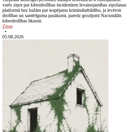
varēs ziņot par kiberdrošības incidentiem Ievainojamības ziņošanas
platformā bez bažām par iespējamu kriminālatbildību, ja ievēroti
drošības un samērīguma pasākumi, paredz grozījumi Nacionālās
kiberdrošības likumā.
Ziņas
•
05.08.2026