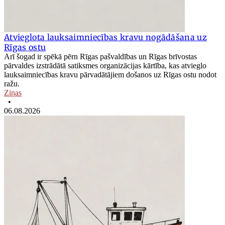
Atvieglota lauksaimniecības kravu nogādāšana uz
Rīgas ostu
Arī šogad ir spēkā pērn Rīgas pašvaldības un Rīgas brīvostas
pārvaldes izstrādātā satiksmes organizācijas kārtība, kas atvieglo
lauksaimniecības kravu pārvadātājiem došanos uz Rīgas ostu nodot
ražu.
Ziņas
•
06.08.2026