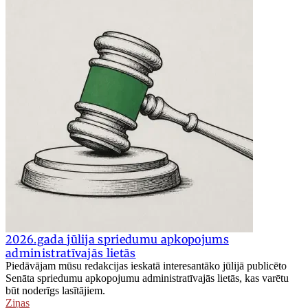
2026.gada jūlija spriedumu apkopojums
administratīvajās lietās
Piedāvājam mūsu redakcijas ieskatā interesantāko jūlijā publicēto
Senāta spriedumu apkopojumu administratīvajās lietās, kas varētu
būt noderīgs lasītājiem.
Ziņas