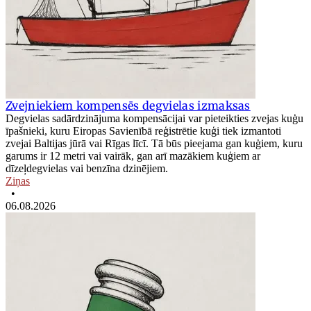
Zvejniekiem kompensēs degvielas izmaksas
Degvielas sadārdzinājuma kompensācijai var pieteikties zvejas kuģu
īpašnieki, kuru Eiropas Savienībā reģistrētie kuģi tiek izmantoti
zvejai Baltijas jūrā vai Rīgas līcī. Tā būs pieejama gan kuģiem, kuru
garums ir 12 metri vai vairāk, gan arī mazākiem kuģiem ar
dīzeļdegvielas vai benzīna dzinējiem.
Ziņas
•
06.08.2026