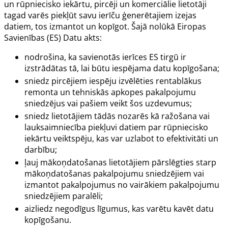
un rūpniecisko iekārtu, pircēji un komerciālie lietotāji
tagad varēs piekļūt savu ierīču ģenerētajiem izejas
datiem, tos izmantot un kopīgot. Šajā nolūkā Eiropas
Savienības (ES) Datu akts:
nodrošina, ka savienotās ierīces ES tirgū ir
izstrādātas tā, lai būtu iespējama datu kopīgošana;
sniedz pircējiem iespēju izvēlēties rentablākus
remonta un tehniskās apkopes pakalpojumu
sniedzējus vai pašiem veikt šos uzdevumus;
sniedz lietotājiem tādās nozarēs kā ražošana vai
lauksaimniecība piekļuvi datiem par rūpniecisko
iekārtu veiktspēju, kas var uzlabot to efektivitāti un
darbību;
ļauj mākoņdatošanas lietotājiem pārslēgties starp
mākoņdatošanas pakalpojumu sniedzējiem vai
izmantot pakalpojumus no vairākiem pakalpojumu
sniedzējiem paralēli;
aizliedz negodīgus līgumus, kas varētu kavēt datu
kopīgošanu.