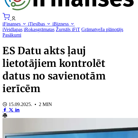
iFinanses
iTiesības
iBizness
iVeidlapas
iRokasgrāmatas
Žurnāls iFiT
Grāmatveža plānotājs
Pasākumi
ES Datu akts ļauj
lietotājiem kontrolēt
datus no savienotām
ierīcēm
15.09.2025. • 2 MIN