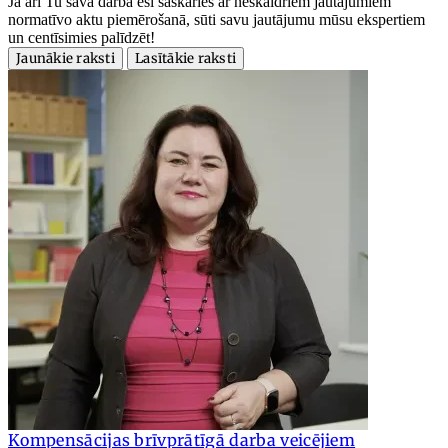
Ja arī Tu savā darbā esi saskāries ar neskaidriem jautājumiem
normatīvo aktu piemērošanā, sūti savu jautājumu mūsu ekspertiem
un centīsimies palīdzēt!
Jaunākie raksti
Lasītākie raksti
Kompensācijas brīvprātīgā darba veicējiem