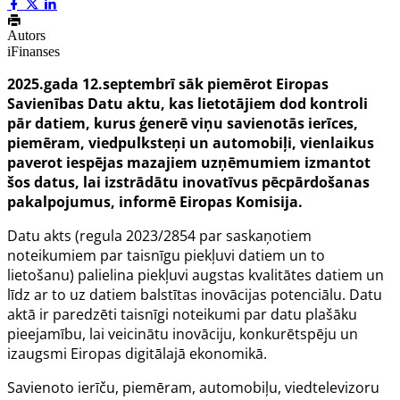
Autors
iFinanses
2025.gada 12.septembrī sāk piemērot Eiropas
Savienības Datu aktu, kas lietotājiem dod kontroli
pār datiem, kurus ģenerē viņu savienotās ierīces,
piemēram, viedpulksteņi un automobiļi, vienlaikus
paverot iespējas mazajiem uzņēmumiem izmantot
šos datus, lai izstrādātu inovatīvus pēcpārdošanas
pakalpojumus, informē Eiropas Komisija.
Datu akts (
regula 2023/2854
par saskaņotiem
noteikumiem par taisnīgu piekļuvi datiem un to
lietošanu) palielina piekļuvi augstas kvalitātes datiem un
līdz ar to uz datiem balstītas inovācijas potenciālu. Datu
aktā ir paredzēti taisnīgi noteikumi par datu plašāku
pieejamību, lai veicinātu inovāciju, konkurētspēju un
izaugsmi Eiropas digitālajā ekonomikā.
Savienoto ierīču, piemēram, automobiļu, viedtelevizoru