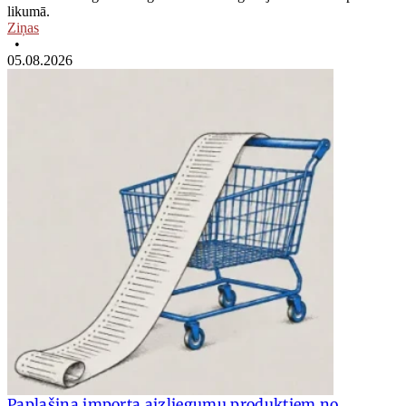
likumā.
Ziņas
•
05.08.2026
Paplašina importa aizliegumu produktiem no