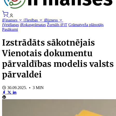
iFinanses
iTiesības
iBizness
iVeidlapas
iRokasgrāmatas
Žurnāls iFiT
Grāmatveža plānotājs
Pasākumi
Izstrādāts sākotnējais
Vienotais dokumentu
pārvaldības modelis valsts
pārvaldei
30.09.2025. • 3 MIN