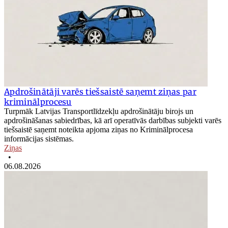
Apdrošinātāji varēs tiešsaistē saņemt ziņas par
kriminālprocesu
Turpmāk Latvijas Transportlīdzekļu apdrošinātāju birojs un
apdrošināšanas sabiedrības, kā arī operatīvās darbības subjekti varēs
tiešsaistē saņemt noteikta apjoma ziņas no Kriminālprocesa
informācijas sistēmas.
Ziņas
•
06.08.2026