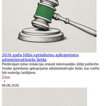
2026.gada jūlija spriedumu apkopojums
administratīvajās lietās
Piedāvājam mūsu redakcijas ieskatā interesantāko jūlijā publicēto
Senāta spriedumu apkopojumu administratīvajās lietās, kas varētu
būt noderīgs lasītājiem.
Ziņas
•
06.08.2026