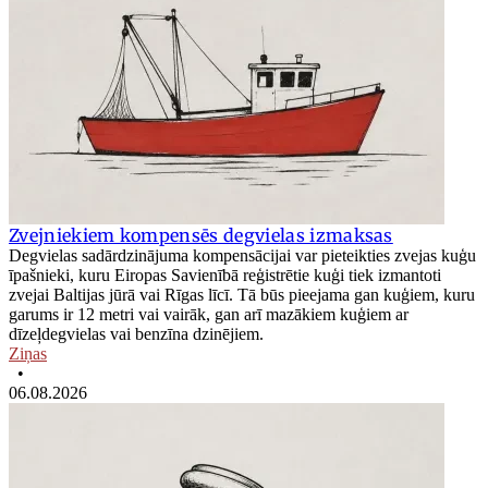
Zvejniekiem kompensēs degvielas izmaksas
Degvielas sadārdzinājuma kompensācijai var pieteikties zvejas kuģu
īpašnieki, kuru Eiropas Savienībā reģistrētie kuģi tiek izmantoti
zvejai Baltijas jūrā vai Rīgas līcī. Tā būs pieejama gan kuģiem, kuru
garums ir 12 metri vai vairāk, gan arī mazākiem kuģiem ar
dīzeļdegvielas vai benzīna dzinējiem.
Ziņas
•
06.08.2026