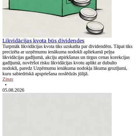
Likvidācijas kvota būs dividendes
Turpmāk likvidācijas kvota tiks uzskatīta par dividendēm. Tāpat tiks
precizēta ar uzņēmumu ienākuma nodokli apliekamā peļņa
likvidācijas gadījumā, akciju atpirkšanas un tirgus cenas korekcijas
gadījumā, novēršot risku likvidācijas kvotu aplikt ar dubulto
nodokli, paredz Uzņēmumu ienākuma nodokļa likuma grozījumi,
kuru sabiedriskā apspriešana noslēdzās jūlijā.
Ziņas
•
05.08.2026