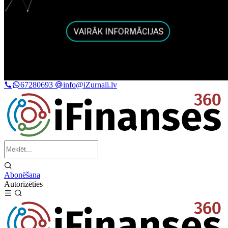
67280693
info@iZurnali.lv
Abonēšana
Autorizēties