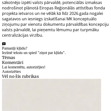
sākotnējo izpēti valsts pārvaldē, potenciālās izmaksas
nodrošinot plānotā Eiropas Reģionālās attīstības fonda
projekta ietvaros un ne vēlāk kā līdz 2026.gada nogalei
sagatavos un iesniegs izskatīšanai MK konceptuālo
ziņojumu par vienotu dokumentu pārvaldības koncepciju
valsts pārvaldē, lai pieņemtu lēmumu par turpmāku
centralizācijas virzību.
Pamanīji kļūdu?
Iezīmē tekstu un spied "ziņot par kļūdu".
Tēmas
Komentāri
Lai komentētu, autorizējies!
Autorizēties
Vēl no šīs rubrikas