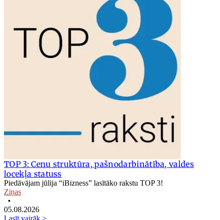
TOP 3: Cenu struktūra, pašnodarbinātība, valdes
locekļa statuss
Piedāvājam jūlija “iBizness” lasītāko rakstu TOP 3!
Ziņas
•
05.08.2026
Lasīt vairāk >