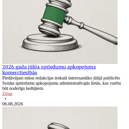
2026.gada jūlija spriedumu apkopojums
komerctiesībās
Piedāvājam mūsu redakcijas ieskatā interesantāko jūlijā publicēto
Senāta spriedumu apkopojumu administratīvajās lietās, kas varētu
būt noderīgs lasītājiem.
Ziņas
•
06.08.2026