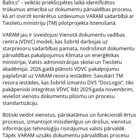
Baltics” – veiktās priekšizpētes laikā identificētos
trūkumus attiecībā uz dokumentu pārvaldības procesu,
kā arī izvirzīt konkrētus uzdevumus VARAM sadarbībā ar
Tieslietu ministriju (TM) pilotprojekta īstenošanā.
VARAM jau ir izveidojusi Vienotā dokumentu vadības
centra (VDVC) modeli, kas šobrīd darbojas uz
starpresoru sadarbības pamata, nodrošinot dokumentu
pārvaldības pakalpojumus Klimata un enerģētikas
ministrijai, Valsts administrācijas skolai un Tieslietu
akadēmijai. 2026.gadā plānots VDVC pakalpojumu
paplašināt uz VARAM resora iestādēm. Savukārt TM
resora iestādes, kas šobrīd izmanto DVS “DocLogix”, tiks
pakāpeniski integrētas VDVC līdz 2029.gada novembrim,
ieviešot vienotu dokumentu plūsmu un procesu
standartizāciju.
Būtiski veidot vienotus, pārskatāmus un funkcionāli ērtus
procesus, izmantojot mūsdienīgus un drošus, vienotus
informācijas tehnoloģiju risinājumus valsts pārvaldē.
Tāpēc VARAM uzsāks dokumentu pārvaldības procesu