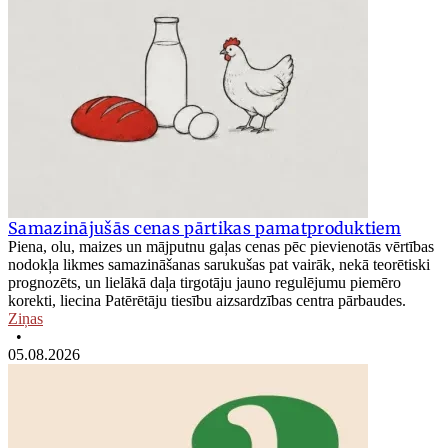
Samazinājušās cenas pārtikas pamatproduktiem
Piena, olu, maizes un mājputnu gaļas cenas pēc pievienotās vērtības
nodokļa likmes samazināšanas sarukušas pat vairāk, nekā teorētiski
prognozēts, un lielākā daļa tirgotāju jauno regulējumu piemēro
korekti, liecina Patērētāju tiesību aizsardzības centra pārbaudes.
Ziņas
•
05.08.2026