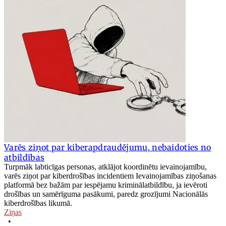
Varēs ziņot par kiberapdraudējumu, nebaidoties no
atbildības
Turpmāk labticīgas personas, atklājot koordinētu ievainojamību,
varēs ziņot par kiberdrošības incidentiem Ievainojamības ziņošanas
platformā bez bažām par iespējamu kriminālatbildību, ja ievēroti
drošības un samērīguma pasākumi, paredz grozījumi Nacionālās
kiberdrošības likumā.
Ziņas
•