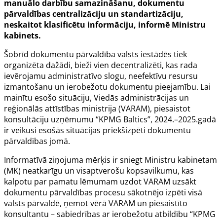
manuālo darbību samazināšanu, dokumentu
pārvaldības centralizāciju un standartizāciju,
neskaitot klasificētu informāciju, informē Ministru
kabinets.
Šobrīd dokumentu pārvaldība valsts iestādēs tiek
organizēta dažādi, bieži vien decentralizēti, kas rada
ievērojamu administratīvo slogu, neefektīvu resursu
izmantošanu un ierobežotu dokumentu pieejamību. Lai
mainītu esošo situāciju, Viedās administrācijas un
reģionālās attīstības ministrija (VARAM), piesaistot
konsultāciju uzņēmumu “KPMG Baltics”, 2024.–2025.gadā
ir veikusi esošās situācijas priekšizpēti dokumentu
pārvaldības jomā.
Informatīvā ziņojuma mērķis ir sniegt Ministru kabinetam
(MK) neatkarīgu un visaptverošu kopsavilkumu, kas
kalpotu par pamatu lēmumam uzdot VARAM uzsākt
dokumentu pārvaldības procesu sākotnējo izpēti visā
valsts pārvaldē, ņemot vērā VARAM un piesaistīto
konsultantu – sabiedrības ar ierobežotu atbildību “KPMG