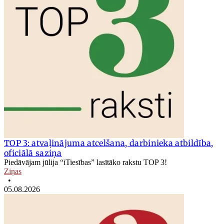
TOP 3: atvaļinājuma atcelšana, darbinieka atbildība,
oficiālā saziņa
Piedāvājam jūlija “iTiesības” lasītāko rakstu TOP 3!
Ziņas
•
05.08.2026