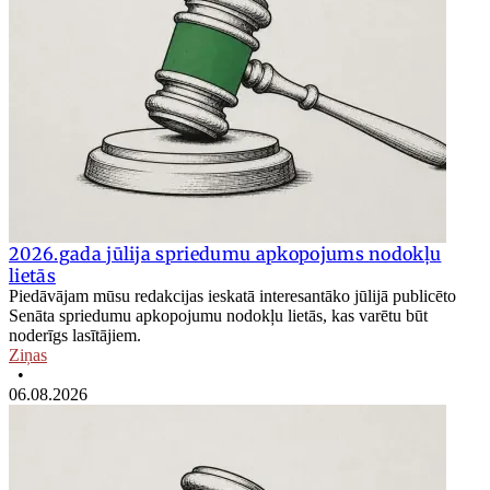
2026.gada jūlija spriedumu apkopojums nodokļu
lietās
Piedāvājam mūsu redakcijas ieskatā interesantāko jūlijā publicēto
Senāta spriedumu apkopojumu nodokļu lietās, kas varētu būt
noderīgs lasītājiem.
Ziņas
•
06.08.2026