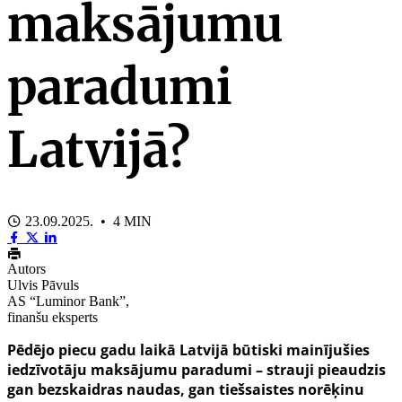
maksājumu
paradumi
Latvijā?
23.09.2025. • 4 MIN
Autors
Ulvis Pāvuls
AS “Luminor Bank”,
finanšu eksperts
Pēdējo piecu gadu laikā Latvijā būtiski mainījušies
iedzīvotāju maksājumu paradumi – strauji pieaudzis
gan bezskaidras naudas, gan tiešsaistes norēķinu