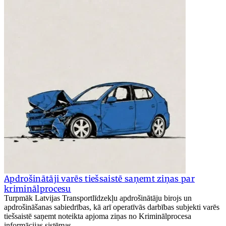
Apdrošinātāji varēs tiešsaistē saņemt ziņas par
kriminālprocesu
Turpmāk Latvijas Transportlīdzekļu apdrošinātāju birojs un
apdrošināšanas sabiedrības, kā arī operatīvās darbības subjekti varēs
tiešsaistē saņemt noteikta apjoma ziņas no Kriminālprocesa
informācijas sistēmas.