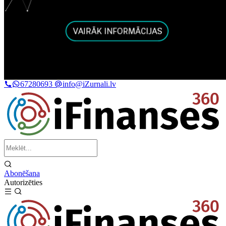
67280693
info@iZurnali.lv
Abonēšana
Autorizēties