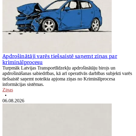
Apdrošinātāji varēs tiešsaistē saņemt ziņas par
kriminālprocesu
Turpmāk Latvijas Transportlīdzekļu apdrošinātāju birojs un
apdrošināšanas sabiedrības, kā arī operatīvās darbības subjekti varēs
tiešsaistē saņemt noteikta apjoma ziņas no Kriminālprocesa
informācijas sistēmas.
Ziņas
•
06.08.2026