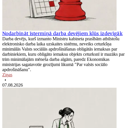
Nodarbināt īstermiņā darba devējiem kļūs izdevīgāk
Darba devējs, kurš izmanto Ministru kabineta prasībām atbilstošu
elektronisko darba laika uzskaites sistēmu, neveiks ceturkšņa
minimālās Valsts sociālās apdrošināšanas obligātās iemaksas par
darbiniekiem, kuru obligāto iemaksu objekts ceturksnī ir mazāks par
trim minimālajām mēneša darba algām, paredz Ekonomikas
ministrijas sagatavotie grozījumi likumā "Par valsts sociālo
apdrošināšanu".
Ziņas
•
07.08.2026