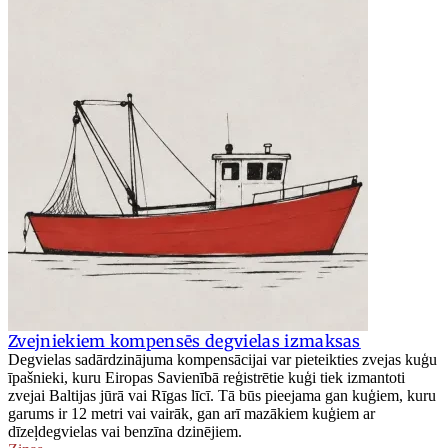
Zvejniekiem kompensēs degvielas izmaksas
Degvielas sadārdzinājuma kompensācijai var pieteikties zvejas kuģu
īpašnieki, kuru Eiropas Savienībā reģistrētie kuģi tiek izmantoti
zvejai Baltijas jūrā vai Rīgas līcī. Tā būs pieejama gan kuģiem, kuru
garums ir 12 metri vai vairāk, gan arī mazākiem kuģiem ar
dīzeļdegvielas vai benzīna dzinējiem.