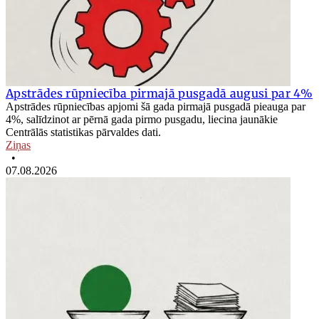
Apstrādes rūpniecība pirmajā pusgadā augusi par 4%
Apstrādes rūpniecības apjomi šā gada pirmajā pusgadā pieauga par
4%, salīdzinot ar pērnā gada pirmo pusgadu, liecina jaunākie
Centrālās statistikas pārvaldes dati.
Ziņas
•
07.08.2026