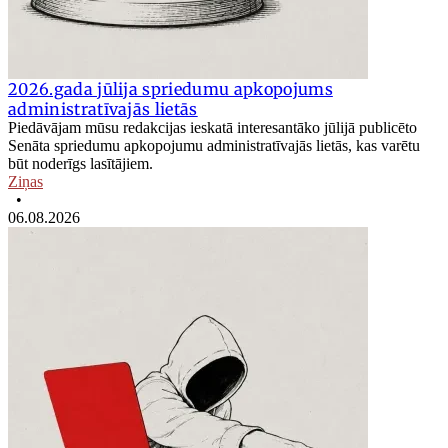
2026.gada jūlija spriedumu apkopojums
administratīvajās lietās
Piedāvājam mūsu redakcijas ieskatā interesantāko jūlijā publicēto
Senāta spriedumu apkopojumu administratīvajās lietās, kas varētu
būt noderīgs lasītājiem.
Ziņas
•
06.08.2026