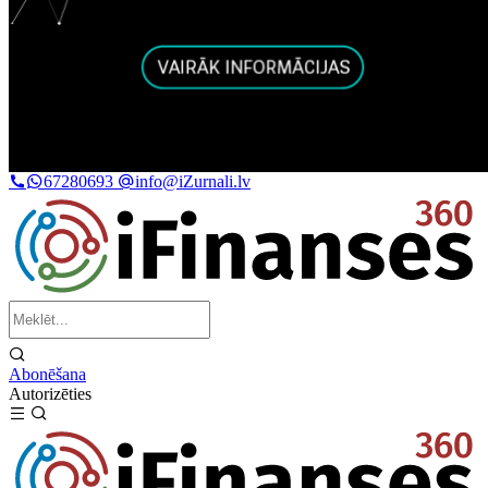
67280693
info@iZurnali.lv
Abonēšana
Autorizēties