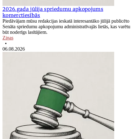
2026.gada jūlija spriedumu apkopojums
komerctiesībās
Piedāvājam mūsu redakcijas ieskatā interesantāko jūlijā publicēto
Senāta spriedumu apkopojumu administratīvajās lietās, kas varētu
būt noderīgs lasītājiem.
Ziņas
•
06.08.2026