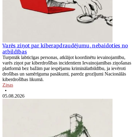
Varēs ziņot par kiberapdraudējumu, nebaidoties no
atbildības
Turpmāk labticīgas personas, atklājot koordinētu ievainojamību,
varēs ziņot par kiberdrošības incidentiem Ievainojamības ziņošanas
platformā bez bažām par iespējamu kriminālatbildību, ja ievēroti
drošības un samērīguma pasākumi, paredz grozījumi Nacionālās
kiberdrošības likumā.
Ziņas
•
05.08.2026