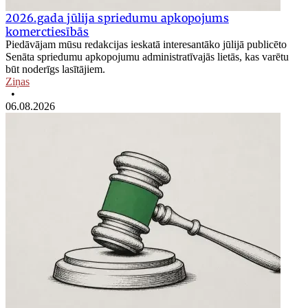
2026.gada jūlija spriedumu apkopojums
komerctiesībās
Piedāvājam mūsu redakcijas ieskatā interesantāko jūlijā publicēto
Senāta spriedumu apkopojumu administratīvajās lietās, kas varētu
būt noderīgs lasītājiem.
Ziņas
•
06.08.2026