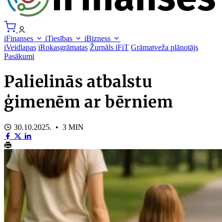
iFinanses
iTiesības
iBizness
iVeidlapas
iRokasgrāmatas
Žurnāls iFiT
Grāmatveža plānotājs
Pasākumi
Palielinās atbalstu
ģimenēm ar bērniem
30.10.2025. • 3 MIN