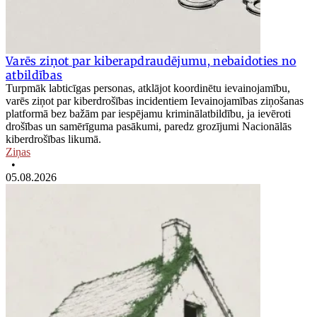
Varēs ziņot par kiberapdraudējumu, nebaidoties no
atbildības
Turpmāk labticīgas personas, atklājot koordinētu ievainojamību,
varēs ziņot par kiberdrošības incidentiem Ievainojamības ziņošanas
platformā bez bažām par iespējamu kriminālatbildību, ja ievēroti
drošības un samērīguma pasākumi, paredz grozījumi Nacionālās
kiberdrošības likumā.
Ziņas
•
05.08.2026