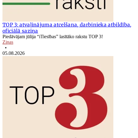
TOP 3: atvaļinājuma atcelšana, darbinieka atbildība,
oficiālā saziņa
Piedāvājam jūlija “iTiesības” lasītāko rakstu TOP 3!
Ziņas
•
05.08.2026