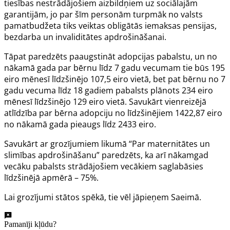
tiesības nestrādājošiem aizbildņiem uz sociālajām
garantijām, jo par šīm personām turpmāk no valsts
pamatbudžeta tiks veiktas obligātās iemaksas pensijas,
bezdarba un invaliditātes apdrošināšanai.
Tāpat paredzēts paaugstināt adopcijas pabalstu, un no
nākamā gada par bērnu līdz 7 gadu vecumam tie būs 195
eiro mēnesī līdzšinējo 107,5 eiro vietā, bet pat bērnu no 7
gadu vecuma līdz 18 gadiem pabalsts plānots 234 eiro
mēnesī līdzšinējo 129 eiro vietā. Savukārt vienreizējā
atlīdzība par bērna adopciju no līdzšinējiem 1422,87 eiro
no nākamā gada pieaugs līdz 2433 eiro.
Savukārt ar grozījumiem
likumā
“Par maternitātes un
slimības apdrošināšanu” paredzēts, ka arī nākamgad
vecāku pabalsts strādājošiem vecākiem saglabāsies
līdzšinējā apmērā – 75%.
Lai grozījumi stātos spēkā, tie vēl jāpieņem Saeimā.
Pamanīji kļūdu?