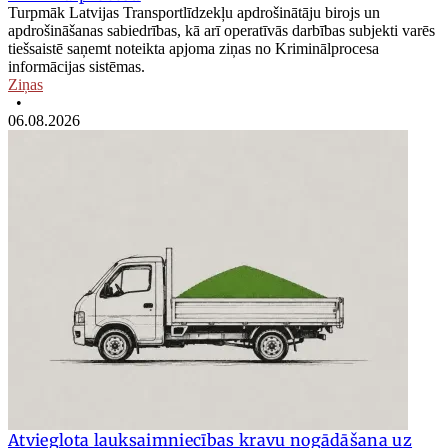
Turpmāk Latvijas Transportlīdzekļu apdrošinātāju birojs un
apdrošināšanas sabiedrības, kā arī operatīvās darbības subjekti varēs
tiešsaistē saņemt noteikta apjoma ziņas no Kriminālprocesa
informācijas sistēmas.
Ziņas
•
06.08.2026
Atvieglota lauksaimniecības kravu nogādāšana uz