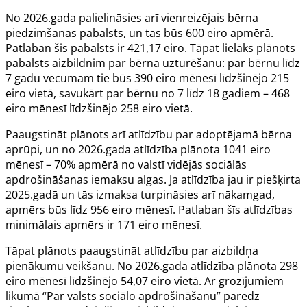
No 2026.gada palielināsies arī vienreizējais bērna
piedzimšanas pabalsts, un tas būs 600 eiro apmērā.
Patlaban šis pabalsts ir 421,17 eiro. Tāpat lielāks plānots
pabalsts aizbildnim par bērna uzturēšanu: par bērnu līdz
7 gadu vecumam tie būs 390 eiro mēnesī līdzšinējo 215
eiro vietā, savukārt par bērnu no 7 līdz 18 gadiem – 468
eiro mēnesī līdzšinējo 258 eiro vietā.
Paaugstināt plānots arī atlīdzību par adoptējamā bērna
aprūpi, un no 2026.gada atlīdzība plānota 1041 eiro
mēnesī – 70% apmērā no valstī vidējās sociālās
apdrošināšanas iemaksu algas. Ja atlīdzība jau ir piešķirta
2025.gadā un tās izmaksa turpināsies arī nākamgad,
apmērs būs līdz 956 eiro mēnesī. Patlaban šīs atlīdzības
minimālais apmērs ir 171 eiro mēnesī.
Tāpat plānots paaugstināt atlīdzību par aizbildņa
pienākumu veikšanu. No 2026.gada atlīdzība plānota 298
eiro mēnesī līdzšinējo 54,07 eiro vietā. Ar grozījumiem
likumā
“Par valsts sociālo apdrošināšanu” paredz