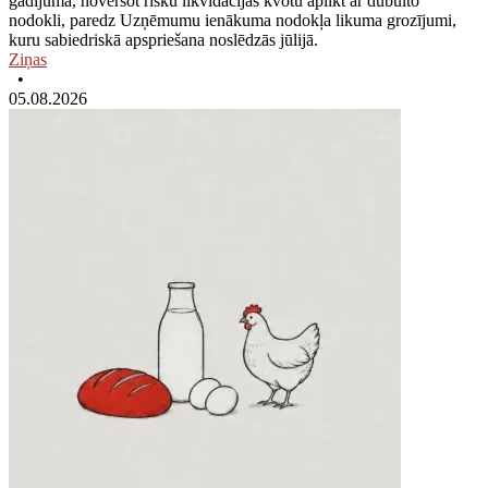
gadījumā, novēršot risku likvidācijas kvotu aplikt ar dubulto
nodokli, paredz Uzņēmumu ienākuma nodokļa likuma grozījumi,
kuru sabiedriskā apspriešana noslēdzās jūlijā.
Ziņas
•
05.08.2026