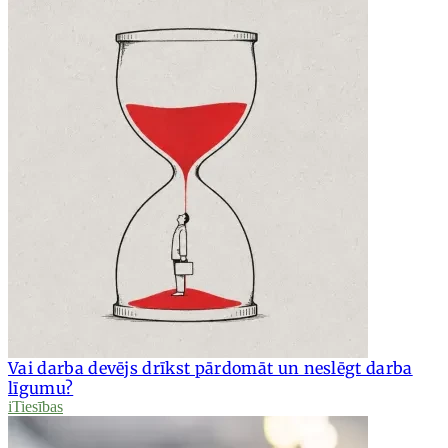
Vai darba devējs drīkst pārdomāt un neslēgt darba
līgumu?
iTiesības