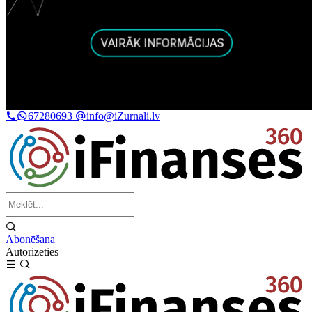
67280693
info@iZurnali.lv
Abonēšana
Autorizēties