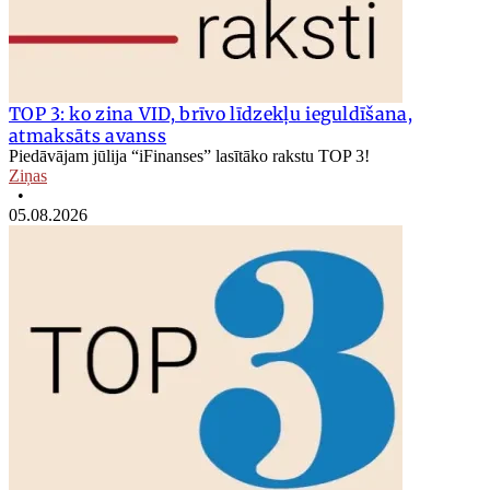
TOP 3: ko zina VID, brīvo līdzekļu ieguldīšana,
atmaksāts avanss
Piedāvājam jūlija “iFinanses” lasītāko rakstu TOP 3!
Ziņas
•
05.08.2026