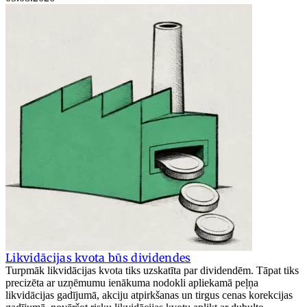
Likvidācijas kvota būs dividendes
Turpmāk likvidācijas kvota tiks uzskatīta par dividendēm. Tāpat tiks
precizēta ar uzņēmumu ienākuma nodokli apliekamā peļņa
likvidācijas gadījumā, akciju atpirkšanas un tirgus cenas korekcijas