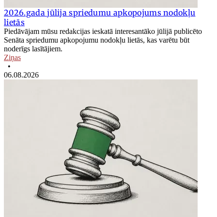
2026.gada jūlija spriedumu apkopojums nodokļu
lietās
Piedāvājam mūsu redakcijas ieskatā interesantāko jūlijā publicēto
Senāta spriedumu apkopojumu nodokļu lietās, kas varētu būt
noderīgs lasītājiem.
Ziņas
•
06.08.2026