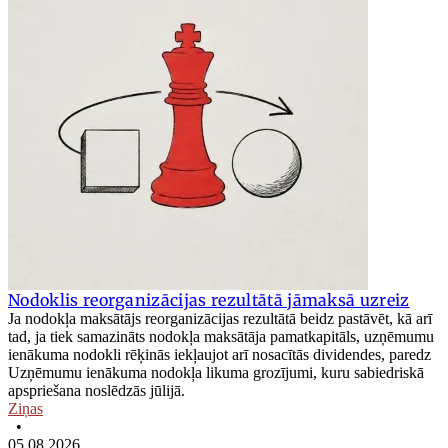
Nodoklis reorganizācijas rezultātā jāmaksā uzreiz
Ja nodokļa maksātājs reorganizācijas rezultātā beidz pastāvēt, kā arī
tad, ja tiek samazināts nodokļa maksātāja pamatkapitāls, uzņēmumu
ienākuma nodokli rēķinās iekļaujot arī nosacītās dividendes, paredz
Uzņēmumu ienākuma nodokļa likuma grozījumi, kuru sabiedriskā
apspriešana noslēdzās jūlijā.
Ziņas
•
05.08.2026