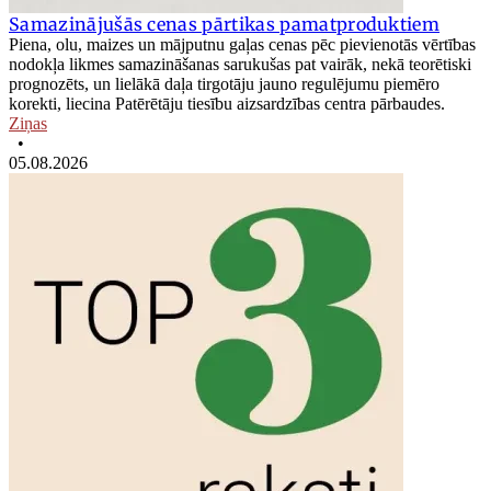
Samazinājušās cenas pārtikas pamatproduktiem
Piena, olu, maizes un mājputnu gaļas cenas pēc pievienotās vērtības
nodokļa likmes samazināšanas sarukušas pat vairāk, nekā teorētiski
prognozēts, un lielākā daļa tirgotāju jauno regulējumu piemēro
korekti, liecina Patērētāju tiesību aizsardzības centra pārbaudes.
Ziņas
•
05.08.2026