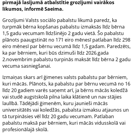
pirmajā lasījumā atbalstītie grozījumi vairākos
likumos, informē Saeima.
Grozījumi
Valsts sociālo pabalstu likumā
paredz, ka
turpmāk bērna kopšanas pabalstu izmaksās līdz bērna
1,5 gadu vecumam līdzšinējo 2 gadu vietā. Šo pabalstu
plānots paaugstināt no 171 eiro mēnesī patlaban līdz 298
eiro mēnesī par bērnu vecumā līdz 1,5 gadam. Paredzēts,
ka par bērniem, kuri būs dzimuši līdz 2026.gada
2.novembrim pabalstu turpinās maksāt līdz bērna 2 gadu
vecuma sasniegšanai.
Izmaiņas skars arī ģimenes valsts pabalstu par bērniem,
kuri mācās. Plānots, ka pabalstu par bērnu vecumā no 16
līdz 20 gadiem varēs saņemt arī, ja bērns mācās koledžā
vai studē augstskolā pilna laika klātienē un nav stājies
laulībā. Tādējādi ģimenēm, kuru jaunieši mācās
universitātēs vai koledžās, pabalsta izmaksu atjaunos un
tā turpināsies vēl līdz 20 gadu vecumam. Patlaban
pabalstu maksā par bērniem, kuri mācās vidusskolā vai
profesionālajā skolā.