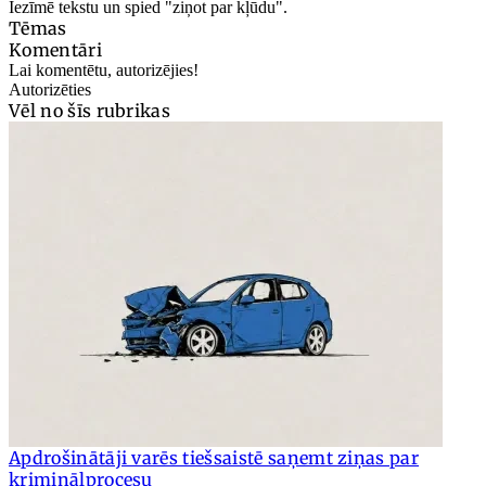
Iezīmē tekstu un spied "ziņot par kļūdu".
Tēmas
Komentāri
Lai komentētu, autorizējies!
Autorizēties
Vēl no šīs rubrikas
Apdrošinātāji varēs tiešsaistē saņemt ziņas par
kriminālprocesu