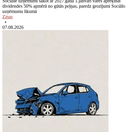
Sociālie uzņēmumi sākot ar 2027.gada 1.janvāri varēs aprēķināt
dividendes 50% apmērā no gūtās peļņas, paredz grozījumi Sociālo
uzņēmumu likumā
Ziņas
•
07.08.2026