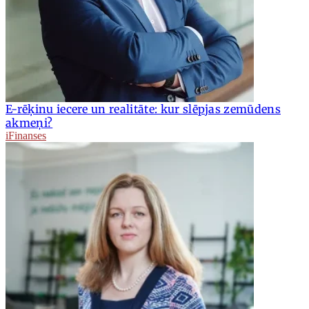
E-rēķinu iecere un realitāte: kur slēpjas zemūdens
akmeņi?
iFinanses