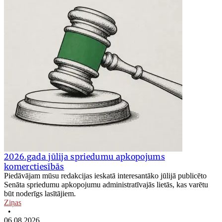
2026.gada jūlija spriedumu apkopojums
komerctiesībās
Piedāvājam mūsu redakcijas ieskatā interesantāko jūlijā publicēto
Senāta spriedumu apkopojumu administratīvajās lietās, kas varētu
būt noderīgs lasītājiem.
Ziņas
•
06.08.2026