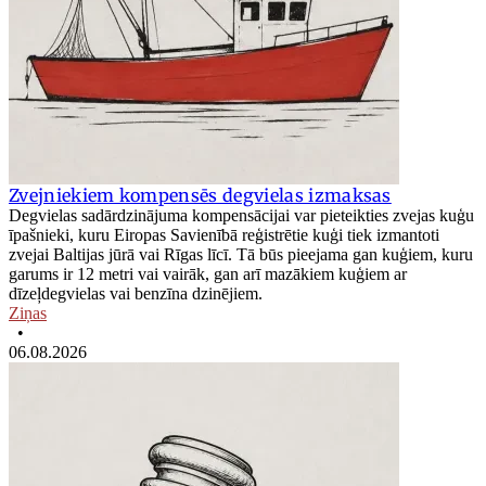
Zvejniekiem kompensēs degvielas izmaksas
Degvielas sadārdzinājuma kompensācijai var pieteikties zvejas kuģu
īpašnieki, kuru Eiropas Savienībā reģistrētie kuģi tiek izmantoti
zvejai Baltijas jūrā vai Rīgas līcī. Tā būs pieejama gan kuģiem, kuru
garums ir 12 metri vai vairāk, gan arī mazākiem kuģiem ar
dīzeļdegvielas vai benzīna dzinējiem.
Ziņas
•
06.08.2026