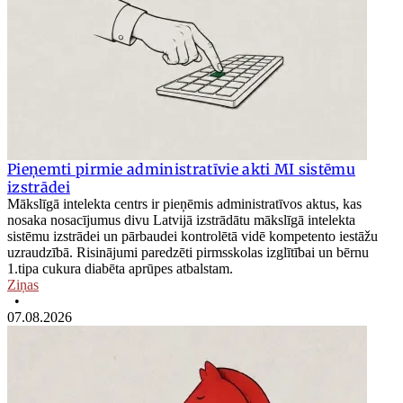
Pieņemti pirmie administratīvie akti MI sistēmu
izstrādei
Mākslīgā intelekta centrs ir pieņēmis administratīvos aktus, kas
nosaka nosacījumus divu Latvijā izstrādātu mākslīgā intelekta
sistēmu izstrādei un pārbaudei kontrolētā vidē kompetento iestāžu
uzraudzībā. Risinājumi paredzēti pirmsskolas izglītībai un bērnu
1.tipa cukura diabēta aprūpes atbalstam.
Ziņas
•
07.08.2026