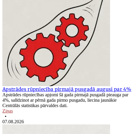
Apstrādes rūpniecība pirmajā pusgadā augusi par 4%
Apstrādes rūpniecības apjomi šā gada pirmajā pusgadā pieauga par
4%, salīdzinot ar pērnā gada pirmo pusgadu, liecina jaunākie
Centrālās statistikas pārvaldes dati.
Ziņas
•
07.08.2026