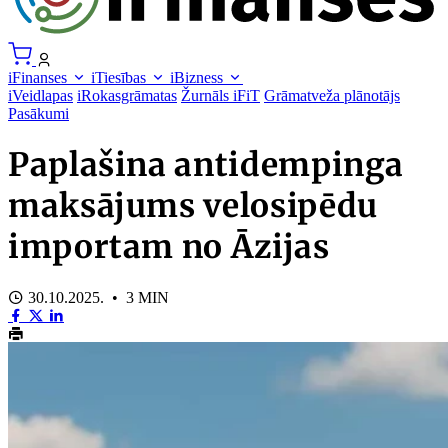
iFinanses
iTiesības
iBizness
iVeidlapas
iRokasgrāmatas
Žurnāls iFiT
Grāmatveža plānotājs
Pasākumi
Paplašina antidempinga
maksājums velosipēdu
importam no Āzijas
30.10.2025. • 3 MIN