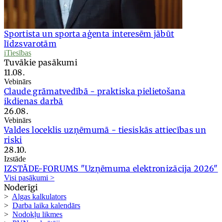
Sportista un sporta aģenta interesēm jābūt
līdzsvarotām
iTiesības
Tuvākie pasākumi
11.08.
Vebinārs
Claude grāmatvedībā - praktiska pielietošana
ikdienas darbā
26.08.
Vebinārs
Valdes loceklis uzņēmumā - tiesiskās attiecības un
riski
28.10.
Izstāde
IZSTĀDE-FORUMS "Uzņēmuma elektronizācija 2026"
Visi pasākumi >
Noderīgi
>
Algas kalkulators
>
Darba laika kalendārs
>
Nodokļu likmes