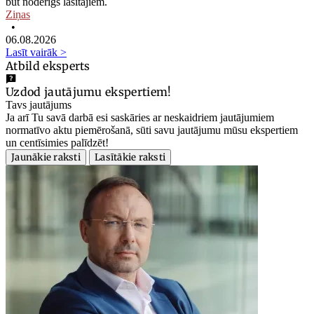
būt noderīgs lasītājiem.
Ziņas
•
06.08.2026
Lasīt vairāk >
Atbild eksperts
Uzdod jautājumu ekspertiem!
Tavs jautājums
Ja arī Tu savā darbā esi saskāries ar neskaidriem jautājumiem
normatīvo aktu piemērošanā, sūti savu jautājumu mūsu ekspertiem
un centīsimies palīdzēt!
Jaunākie raksti
Lasītākie raksti