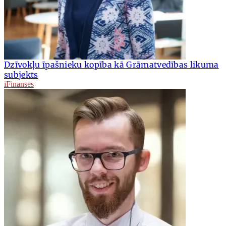
Dzīvokļu īpašnieku kopība kā Grāmatvedības likuma
subjekts
iFinanses