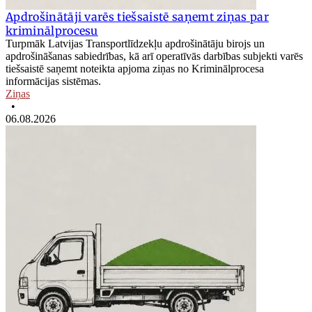
Apdrošinātāji varēs tiešsaistē saņemt ziņas par
kriminālprocesu
Turpmāk Latvijas Transportlīdzekļu apdrošinātāju birojs un
apdrošināšanas sabiedrības, kā arī operatīvās darbības subjekti varēs
tiešsaistē saņemt noteikta apjoma ziņas no Kriminālprocesa
informācijas sistēmas.
Ziņas
•
06.08.2026