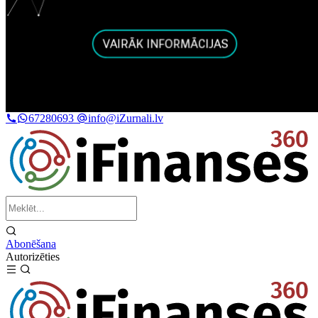
67280693
info@iZurnali.lv
Abonēšana
Autorizēties