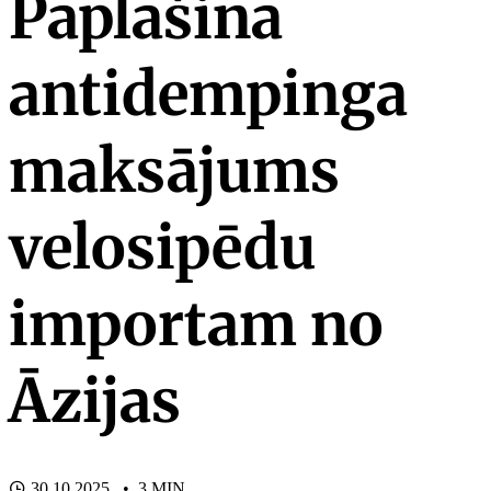
Paplašina
antidempinga
maksājums
velosipēdu
importam no
Āzijas
30.10.2025. • 3 MIN