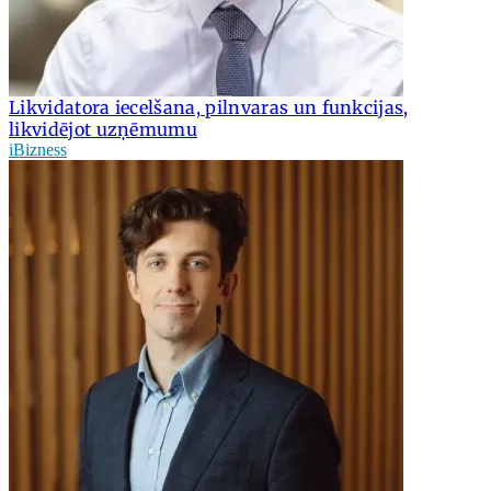
Likvidatora iecelšana, pilnvaras un funkcijas,
likvidējot uzņēmumu
iBizness