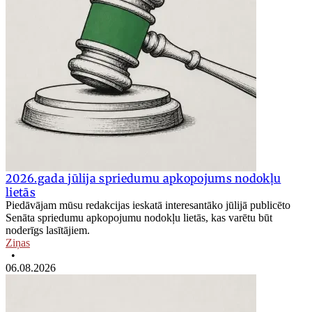
2026.gada jūlija spriedumu apkopojums nodokļu
lietās
Piedāvājam mūsu redakcijas ieskatā interesantāko jūlijā publicēto
Senāta spriedumu apkopojumu nodokļu lietās, kas varētu būt
noderīgs lasītājiem.
Ziņas
•
06.08.2026