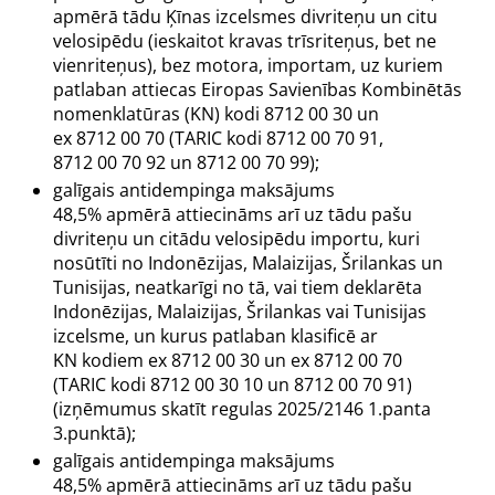
apmērā tādu Ķīnas izcelsmes divriteņu un citu
velosipēdu (ieskaitot kravas trīsriteņus, bet ne
vienriteņus), bez motora, importam, uz kuriem
patlaban attiecas Eiropas Savienības Kombinētās
nomenklatūras (KN) kodi 8712 00 30 un
ex 8712 00 70 (TARIC kodi 8712 00 70 91,
8712 00 70 92 un 8712 00 70 99);
galīgais antidempinga maksājums
48,5% apmērā attiecināms arī uz tādu pašu
divriteņu un citādu velosipēdu importu, kuri
nosūtīti no Indonēzijas, Malaizijas, Šrilankas un
Tunisijas, neatkarīgi no tā, vai tiem deklarēta
Indonēzijas, Malaizijas, Šrilankas vai Tunisijas
izcelsme, un kurus patlaban klasificē ar
KN kodiem ex 8712 00 30 un ex 8712 00 70
(TARIC kodi 8712 00 30 10 un 8712 00 70 91)
(izņēmumus skatīt regulas 2025/2146
1.panta
3.punktā);
galīgais antidempinga maksājums
48,5% apmērā attiecināms arī uz tādu pašu