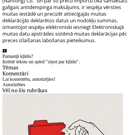
(Nantong) Co.”
un par šo preču importu tika samaksāts
galīgais antidempinga maksājums, ir iespēja vērsties
muitas iestādē un precizēt attiecīgajās muitas
deklarācijās deklarētos datus un nodokļu summas,
izmantojot iespēju elektroniski iesniegt Elektroniskajā
muitas datu apstrādes sistēmā muitas deklarācijas pēc
preces izlaišanas labošanas pieteikumus.
Pamanīji kļūdu?
Iezīmē tekstu un spied "ziņot par kļūdu".
Tēmas
Komentāri
Lai komentētu, autorizējies!
Autorizēties
Vēl no šīs rubrikas