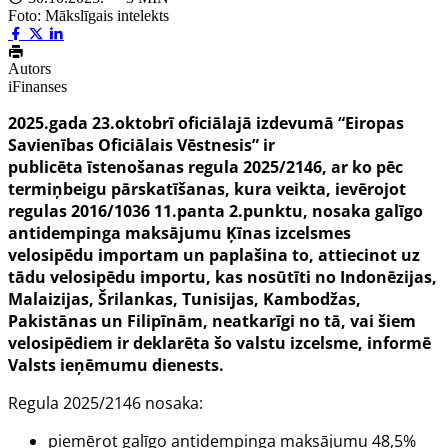
Foto: Mākslīgais intelekts
Autors
iFinanses
2025.gada 23.oktobrī oficiālajā izdevumā “Eiropas
Savienības Oficiālais Vēstnesis” ir
publicēta īstenošanas regula 2025/2146, ar ko pēc
termiņbeigu pārskatīšanas, kura veikta, ievērojot
regulas 2016/1036 11.panta 2.punktu, nosaka galīgo
antidempinga maksājumu Ķīnas izcelsmes
velosipēdu importam un paplašina to, attiecinot uz
tādu velosipēdu importu, kas nosūtīti no Indonēzijas,
Malaizijas, Šrilankas, Tunisijas, Kambodžas,
Pakistānas un Filipīnām, neatkarīgi no tā, vai šiem
velosipēdiem ir deklarēta šo valstu izcelsme, informē
Valsts ieņēmumu dienests.
Regula 2025/2146 nosaka:
piemērot galīgo antidempinga maksājumu 48,5%