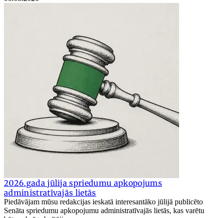
2026.gada jūlija spriedumu apkopojums
administratīvajās lietās
Piedāvājam mūsu redakcijas ieskatā interesantāko jūlijā publicēto
Senāta spriedumu apkopojumu administratīvajās lietās, kas varētu