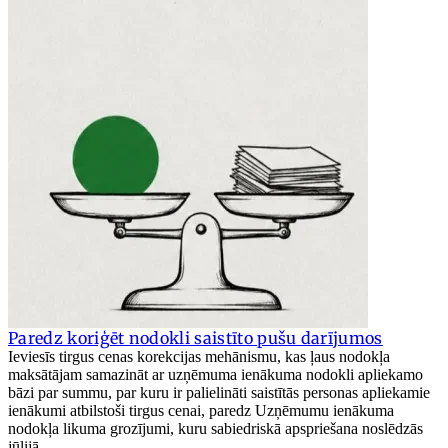
Paredz koriģēt nodokli saistīto pušu darījumos
Ieviesīs tirgus cenas korekcijas mehānismu, kas ļaus nodokļa
maksātājam samazināt ar uzņēmuma ienākuma nodokli apliekamo
bāzi par summu, par kuru ir palielināti saistītās personas apliekamie
ienākumi atbilstoši tirgus cenai, paredz Uzņēmumu ienākuma
nodokļa likuma grozījumi, kuru sabiedriskā apspriešana noslēdzās
jūlijā.