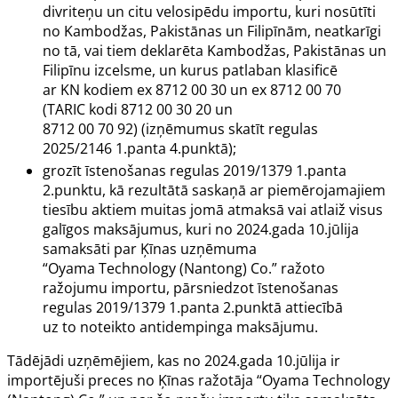
divriteņu un citu velosipēdu importu, kuri nosūtīti
no Kambodžas, Pakistānas un Filipīnām, neatkarīgi
no tā, vai tiem deklarēta Kambodžas, Pakistānas un
Filipīnu izcelsme, un kurus patlaban klasificē
ar KN kodiem ex 8712 00 30 un ex 8712 00 70
(TARIC kodi 8712 00 30 20 un
8712 00 70 92) (izņēmumus skatīt regulas
2025/2146
1.panta
4.punktā);
grozīt īstenošanas regulas 2019/1379
1.panta
2.punktu, kā rezultātā saskaņā ar piemērojamajiem
tiesību aktiem muitas jomā atmaksā vai atlaiž visus
galīgos maksājumus, kuri no 2024.gada 10.jūlija
samaksāti par Ķīnas uzņēmuma
“Oyama Technology (Nantong) Co.” ražoto
ražojumu importu, pārsniedzot īstenošanas
regulas 2019/1379 1.panta 2.punktā attiecībā
uz to noteikto antidempinga maksājumu.
Tādējādi uzņēmējiem, kas no 2024.gada 10.jūlija ir
importējuši preces no Ķīnas ražotāja “Oyama Technology