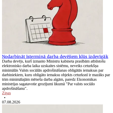
Nodarbināt īstermiņā darba devējiem kļūs izdevīgāk
Darba devējs, kurš izmanto Ministru kabineta prasībām atbilstošu
elektronisko darba laika uzskaites sistēmu, neveiks ceturkšņa
minimālās Valsts sociālās apdrošināšanas obligātās iemaksas par
darbiniekiem, kuru obligāto iemaksu objekts ceturksnī ir mazāks par
trim minimālajām mēneša darba algām, paredz Ekonomikas
ministrijas sagatavotie grozījumi likumā "Par valsts sociālo
apdrošināšanu".
Ziņas
•
07.08.2026