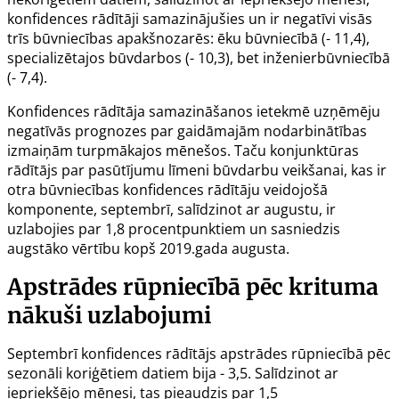
konfidences rādītāji samazinājušies un ir negatīvi visās
trīs būvniecības apakšnozarēs: ēku būvniecībā (- 11,4),
specializētajos būvdarbos (- 10,3), bet inženierbūvniecībā
(- 7,4).
Konfidences rādītāja samazināšanos ietekmē uzņēmēju
negatīvās prognozes par gaidāmajām nodarbinātības
izmaiņām turpmākajos mēnešos. Taču konjunktūras
rādītājs par pasūtījumu līmeni būvdarbu veikšanai, kas ir
otra būvniecības konfidences rādītāju veidojošā
komponente, septembrī, salīdzinot ar augustu, ir
uzlabojies par 1,8 procentpunktiem un sasniedzis
augstāko vērtību kopš 2019.gada augusta.
Apstrādes rūpniecībā pēc krituma
nākuši uzlabojumi
Septembrī konfidences rādītājs apstrādes rūpniecībā pēc
sezonāli koriģētiem datiem bija - 3,5. Salīdzinot ar
iepriekšējo mēnesi, tas pieaudzis par 1,5