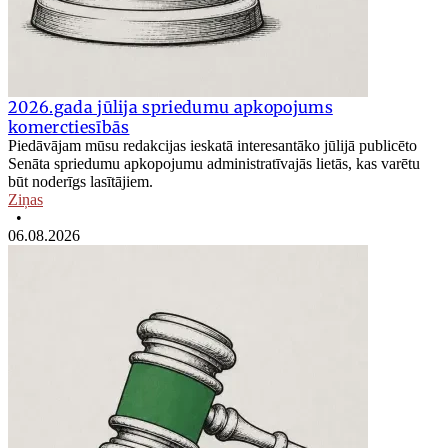
2026.gada jūlija spriedumu apkopojums
komerctiesībās
Piedāvājam mūsu redakcijas ieskatā interesantāko jūlijā publicēto
Senāta spriedumu apkopojumu administratīvajās lietās, kas varētu
būt noderīgs lasītājiem.
Ziņas
•
06.08.2026