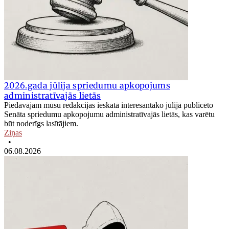
2026.gada jūlija spriedumu apkopojums
administratīvajās lietās
Piedāvājam mūsu redakcijas ieskatā interesantāko jūlijā publicēto
Senāta spriedumu apkopojumu administratīvajās lietās, kas varētu
būt noderīgs lasītājiem.
Ziņas
•
06.08.2026