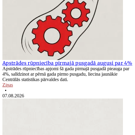
Apstrādes rūpniecība pirmajā pusgadā augusi par 4%
Apstrādes rūpniecības apjomi šā gada pirmajā pusgadā pieauga par
4%, salīdzinot ar pērnā gada pirmo pusgadu, liecina jaunākie
Centrālās statistikas pārvaldes dati.
Ziņas
•
07.08.2026