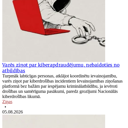
Varēs ziņot par kiberapdraudējumu, nebaidoties no
atbildības
Turpmāk labticīgas personas, atklājot koordinētu ievainojamību,
varēs ziņot par kiberdrošības incidentiem Ievainojamības ziņošanas
platformā bez bažām par iespējamu kriminālatbildību, ja ievēroti
drošības un samērīguma pasākumi, paredz grozījumi Nacionālās
kiberdrošības likumā.
Ziņas
•
05.08.2026