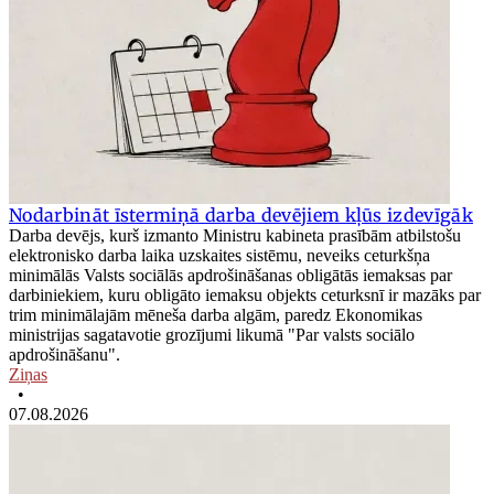
Nodarbināt īstermiņā darba devējiem kļūs izdevīgāk
Darba devējs, kurš izmanto Ministru kabineta prasībām atbilstošu
elektronisko darba laika uzskaites sistēmu, neveiks ceturkšņa
minimālās Valsts sociālās apdrošināšanas obligātās iemaksas par
darbiniekiem, kuru obligāto iemaksu objekts ceturksnī ir mazāks par
trim minimālajām mēneša darba algām, paredz Ekonomikas
ministrijas sagatavotie grozījumi likumā "Par valsts sociālo
apdrošināšanu".
Ziņas
•
07.08.2026