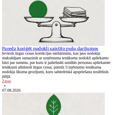
Paredz koriģēt nodokli saistīto pušu darījumos
Ieviesīs tirgus cenas korekcijas mehānismu, kas ļaus nodokļa
maksātājam samazināt ar uzņēmuma ienākuma nodokli apliekamo
bāzi par summu, par kuru ir palielināti saistītās personas apliekamie
ienākumi atbilstoši tirgus cenai, paredz Uzņēmumu ienākuma
nodokļa likuma grozījumi, kuru sabiedriskā apspriešana noslēdzās
jūlijā.
Ziņas
•
07.08.2026