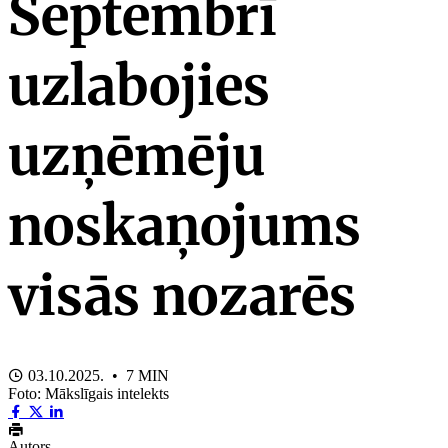
Septembrī
uzlabojies
uzņēmēju
noskaņojums
visās nozarēs
03.10.2025. • 7 MIN
Foto: Mākslīgais intelekts
Autors