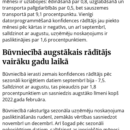
mēnesi ir uzlabojies: ēdināšanā par 0,8, uzglabāšanā un
transporta palīgdarbībās par 0,5, bet sauszemes
transportā pat 9,1 procentpunktu. Vienīgi
datorprogrammēšanā konfidences rādītājs jau piekto
mēnesi pēc kārtas ir negatīvs, un arī septembrī,
salīdzinot ar augustu, uzņēmēju noskaņojums ir
pasliktinājies par 1,6 procentpunktiem.
Būvniecībā augstākais rādītājs
vairāku gadu laikā
Būvniecībā ierasti zemais konfidences rādītājs pēc
sezonāli koriģētiem datiem septembrī bija - 7,5.
Salīdzinot ar augustu, tas pieaudzis par 1,8
procentpunktiem un sasniedzis augstāko līmeni kopš
2022.gada februāra.
Būvniecībā raksturīga sezonāla uzņēmēju noskaņojuma
pasliktināšanās rudenī, zemākās vērtības sasniedzot
novembrī un decembrī. Arī šogad pēc sezonāli
nekoriģētiem datiem, salīdzinot ar iepriekšējo mēnesi,