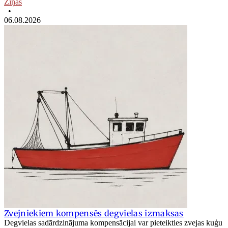
Ziņas
•
06.08.2026
Zvejniekiem kompensēs degvielas izmaksas
Degvielas sadārdzinājuma kompensācijai var pieteikties zvejas kuģu