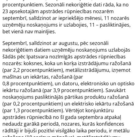
procentpunktiem. Sezonāli nekoriģētie dati rāda, ka no
23 apsekotajām apstrādes rūpniecības nozarēm
septembrī, salīdzinot ar iepriekšējo mēnesi, 11 nozarēs
uzņēmēju noskaņojums ir uzlabojies, 11 – pasliktinājies,
bet vienā nav mainījies.
Septembrī, salīdzinot ar augustu, pēc sezonāli
nekoriģētiem datiem uzņēmēju noskaņojums uzlabojās
šādās pēc īpatsvara nozīmīgās apstrādes rūpniecības
nozarēs: koksnes, koka un korķa izstrādājumu ražošanā
(par 2,2 procentpunktiem), metālizstrādājumu, izņemot
mašīnas un iekārtas, ražošanā (par
0,8 procentpunktiem), un datoru, elektronisko un optisko
iekārtu ražošanā (par 3,9 procentpunktiem). Savukārt
noskaņojums pasliktinājās pārtikas produktu ražošanā
(par 0,2 procentpunktiem) un elektrisko iekārtu ražošanā
(par 1,3 procentpunktiem). Vērtējot konjunktūru
apstrādes rūpniecībā no šī gada septembra atpakaļ
nedaudz garākā periodā, nozares, kurās konfidences
rādītāji ir bijuši pozitīvi visilgāko laika periodu, ir metālu