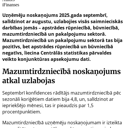
iFinanses
Uzņēmēju noskaņojums 2025.gada septembrī,
salīdzinot ar augustu, uzlabojies visās saimnieciskās
darbības jomās – apstrādes rūpniecībā, būvniecībā,
mazumtirdzniecībā un pakalpojumu sektorā.
Mazumtirdzniecībā un pakalpojumu sektorā tas bija
pozitīvs, bet apstrādes rūpniecībā un būvniecībā
negatīvs, liecina Centrālās statistikas pārvaldes
veikto konjunktūras apsekojumu dati.
Mazumtirdzniecībā noskaņojums
atkal uzlabojas
Septembrī konfidences rādītājs mazumtirdzniecībā pēc
sezonāli koriģētiem datiem bija 4,8, un, salīdzinot ar
iepriekšējo mēnesi, tas ir pieaudzis par 1,5
procentpunktiem.
Mazumtirdzniecībā uzņēmēju noskaņojumam ir izteikta