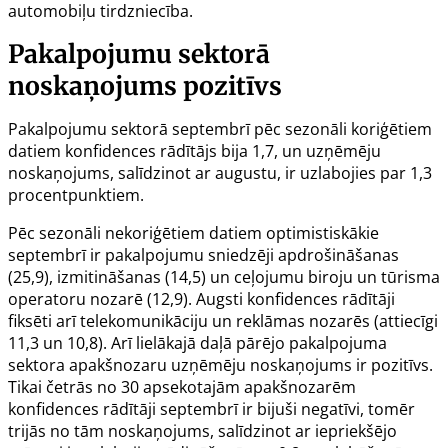
automobiļu tirdzniecība.
Pakalpojumu sektorā
noskaņojums pozitīvs
Pakalpojumu sektorā septembrī pēc sezonāli koriģētiem
datiem konfidences rādītājs bija 1,7, un uzņēmēju
noskaņojums, salīdzinot ar augustu, ir uzlabojies par 1,3
procentpunktiem.
Pēc sezonāli nekoriģētiem datiem optimistiskākie
septembrī ir pakalpojumu sniedzēji apdrošināšanas
(25,9), izmitināšanas (14,5) un ceļojumu biroju un tūrisma
operatoru nozarē (12,9). Augsti konfidences rādītāji
fiksēti arī telekomunikāciju un reklāmas nozarēs (attiecīgi
11,3 un 10,8). Arī lielākajā daļā pārējo pakalpojuma
sektora apakšnozaru uzņēmēju noskaņojums ir pozitīvs.
Tikai četrās no 30 apsekotajām apakšnozarēm
konfidences rādītāji septembrī ir bijuši negatīvi, tomēr
trijās no tām noskaņojums, salīdzinot ar iepriekšējo