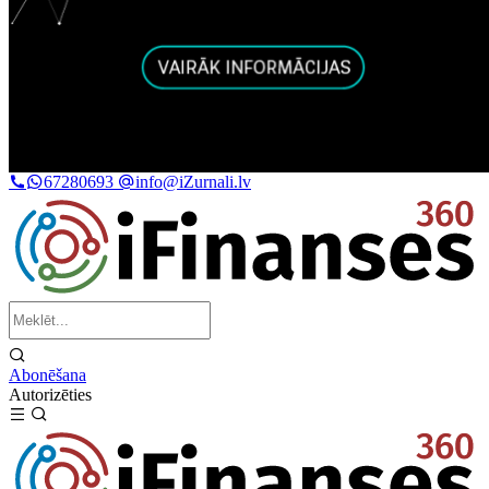
67280693
info@iZurnali.lv
Abonēšana
Autorizēties