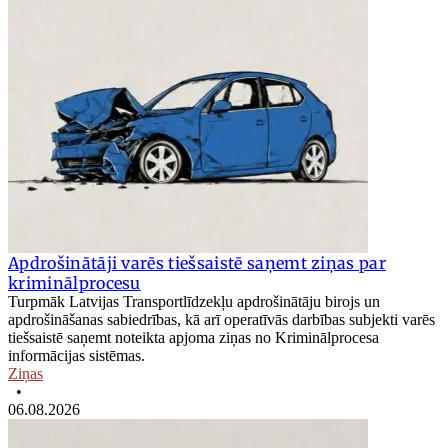
Apdrošinātāji varēs tiešsaistē saņemt ziņas par
kriminālprocesu
Turpmāk Latvijas Transportlīdzekļu apdrošinātāju birojs un
apdrošināšanas sabiedrības, kā arī operatīvās darbības subjekti varēs
tiešsaistē saņemt noteikta apjoma ziņas no Kriminālprocesa
informācijas sistēmas.
Ziņas
•
06.08.2026