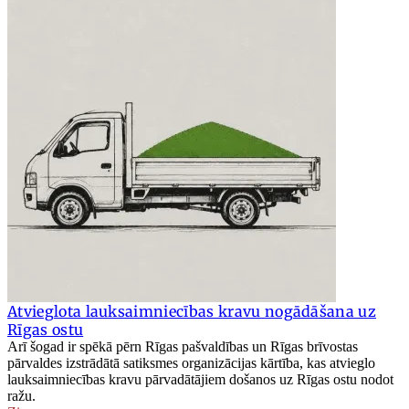
Atvieglota lauksaimniecības kravu nogādāšana uz
Rīgas ostu
Arī šogad ir spēkā pērn Rīgas pašvaldības un Rīgas brīvostas
pārvaldes izstrādātā satiksmes organizācijas kārtība, kas atvieglo
lauksaimniecības kravu pārvadātājiem došanos uz Rīgas ostu nodot
ražu.