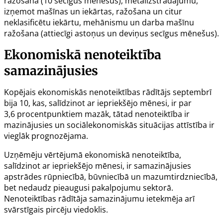
ražošana (10 secīgus mēnešus), metālizstrādājumu,
izņemot mašīnas un iekārtas, ražošana un citur
neklasificētu iekārtu, mehānismu un darba mašīnu
ražošana (attiecīgi astoņus un deviņus secīgus mēnešus).
Ekonomiskā nenoteiktība
samazinājusies
Kopējais ekonomiskās nenoteiktības rādītājs septembrī
bija 10, kas, salīdzinot ar iepriekšējo mēnesi, ir par
3,6 procentpunktiem mazāk, tātad nenoteiktība ir
mazinājusies un sociālekonomiskās situācijas attīstība ir
vieglāk prognozējama.
Uzņēmēju vērtējumā ekonomiskā nenoteiktība,
salīdzinot ar iepriekšējo mēnesi, ir samazinājusies
apstrādes rūpniecībā, būvniecībā un mazumtirdzniecībā,
bet nedaudz pieaugusi pakalpojumu sektorā.
Nenoteiktības rādītāja samazinājumu ietekmēja arī
svārstīgais pircēju viedoklis.