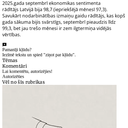
2025.gada septembrī ekonomikas sentimenta
rādītājs Latvijā bija 98,7 (iepriekšējā mēnesī 97,3).
Savukārt nodarbinātības izmaiņu gaidu rādītājs, kas kopš
gada sākuma bijis svārstīgs, septembrī pieaudzis līdz
99,3, bet jau trešo mēnesi ir zem ilgtermiņa vidējās
vērtības.
Pamanīji kļūdu?
Iezīmē tekstu un spied "ziņot par kļūdu".
Tēmas
Komentāri
Lai komentētu, autorizējies!
Autorizēties
Vēl no šīs rubrikas