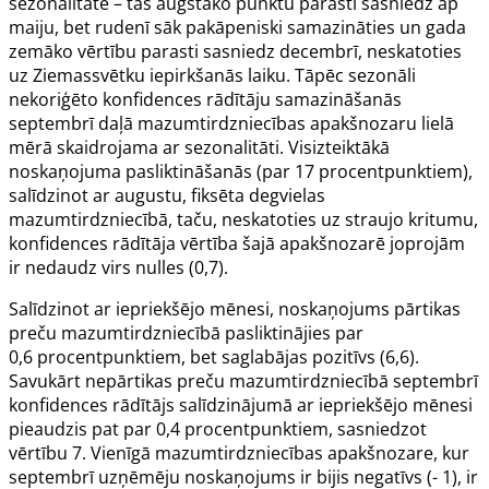
sezonalitāte – tas augstāko punktu parasti sasniedz ap
maiju, bet rudenī sāk pakāpeniski samazināties un gada
zemāko vērtību parasti sasniedz decembrī, neskatoties
uz Ziemassvētku iepirkšanās laiku. Tāpēc sezonāli
nekoriģēto konfidences rādītāju samazināšanās
septembrī daļā mazumtirdzniecības apakšnozaru lielā
mērā skaidrojama ar sezonalitāti. Visizteiktākā
noskaņojuma pasliktināšanās (par 17 procentpunktiem),
salīdzinot ar augustu, fiksēta degvielas
mazumtirdzniecībā, taču, neskatoties uz straujo kritumu,
konfidences rādītāja vērtība šajā apakšnozarē joprojām
ir nedaudz virs nulles (0,7).
Salīdzinot ar iepriekšējo mēnesi, noskaņojums pārtikas
preču mazumtirdzniecībā pasliktinājies par
0,6 procentpunktiem, bet saglabājas pozitīvs (6,6).
Savukārt nepārtikas preču mazumtirdzniecībā septembrī
konfidences rādītājs salīdzinājumā ar iepriekšējo mēnesi
pieaudzis pat par 0,4 procentpunktiem, sasniedzot
vērtību 7. Vienīgā mazumtirdzniecības apakšnozare, kur
septembrī uzņēmēju noskaņojums ir bijis negatīvs (- 1), ir