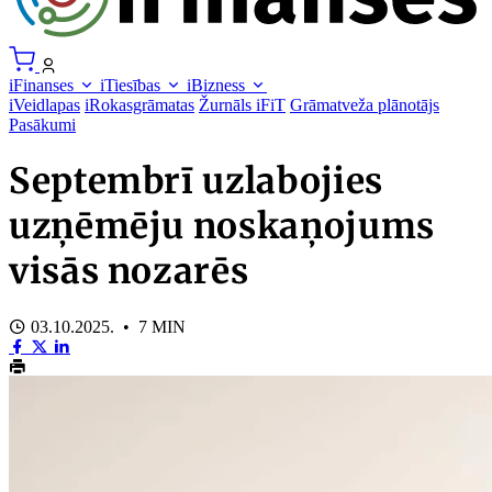
iFinanses
iTiesības
iBizness
iVeidlapas
iRokasgrāmatas
Žurnāls iFiT
Grāmatveža plānotājs
Pasākumi
Septembrī uzlabojies
uzņēmēju noskaņojums
visās nozarēs
03.10.2025. • 7 MIN