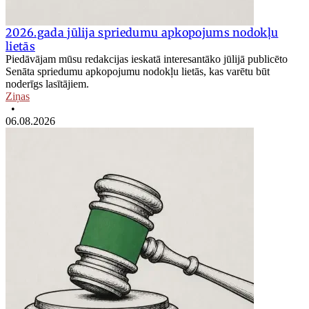
2026.gada jūlija spriedumu apkopojums nodokļu
lietās
Piedāvājam mūsu redakcijas ieskatā interesantāko jūlijā publicēto
Senāta spriedumu apkopojumu nodokļu lietās, kas varētu būt
noderīgs lasītājiem.
Ziņas
•
06.08.2026