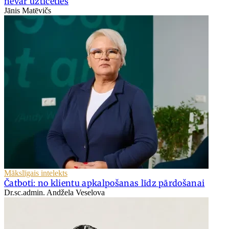
nevar uzticēties
Jānis Matēvičs
Mākslīgais intelekts
Čatboti: no klientu apkalpošanas līdz pārdošanai
Dr.sc.admin. Andžela Veselova