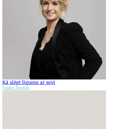
Kā slēgt līgumu ar sevi
Valdes loceklis