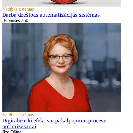
Vadības sistēmas
Darba drošības automatizācijas sistēmas
iFinanses 360
Vadības sistēmas
Digitālie rīki efektīvai pakalpojumu procesu
optimizēšanai
Ilze Ošiņa