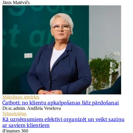
Jānis Matēvičs
Mākslīgais intelekts
Čatboti: no klientu apkalpošanas līdz pārdošanai
Dr.sc.admin. Andžela Veselova
Tehnoloģijas
Kā uzņēmumiem efektīvi organizēt un veikt saziņu
ar saviem klientiem
iFinanses 360