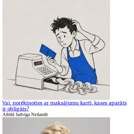
Vai, norēķinoties ar maksājumu karti, kases aparāts
ir obligāts?
Atbild Jadviga Neilande