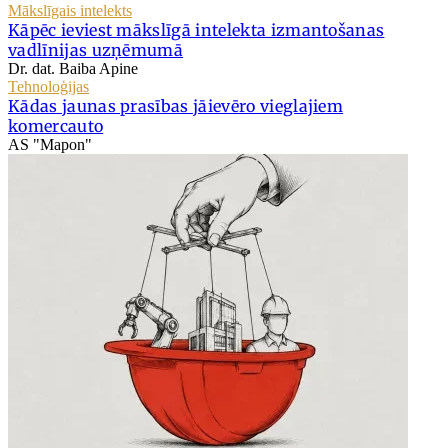
Mākslīgais intelekts
Kāpēc ieviest mākslīgā intelekta izmantošanas
vadlīnijas uzņēmumā
Dr. dat. Baiba Apine
Tehnoloģijas
Kādas jaunas prasības jāievēro vieglajiem
komercauto
AS "Mapon"