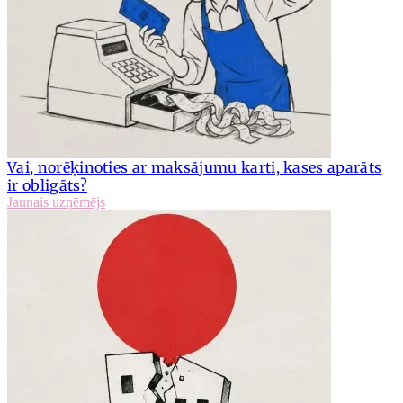
Vai, norēķinoties ar maksājumu karti, kases aparāts
ir obligāts?
Jaunais uzņēmējs