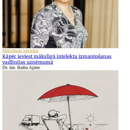
Mākslīgais intelekts
Kāpēc ieviest mākslīgā intelekta izmantošanas
vadlīnijas uzņēmumā
Dr. dat. Baiba Apine