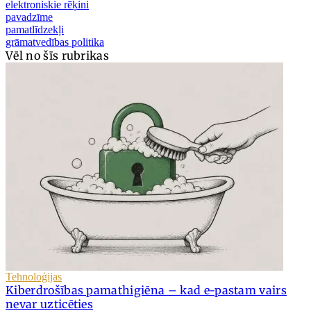
elektroniskie rēķini
pavadzīme
pamatlīdzekļi
grāmatvedības politika
Vēl no šīs rubrikas
Tehnoloģijas
Kiberdrošības pamathigiēna – kad e-pastam vairs
nevar uzticēties