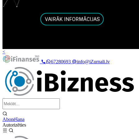
<
67280693
info@iZurnali.lv
Abonēšana
Autorizēties