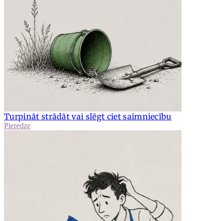
Turpināt strādāt vai slēgt ciet saimniecību
Pieredze