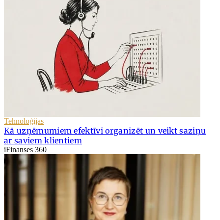
Tehnoloģijas
Kā uzņēmumiem efektīvi organizēt un veikt saziņu
ar saviem klientiem
iFinanses 360