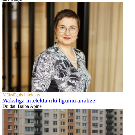
Mākslīgais intelekts
Mākslīgā intelekta rīki līgumu analīzē
Dr. dat. Baiba Apine