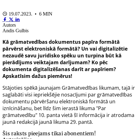
19.07.2023. • 6 MIN
Autors
Andis Gulbis
Kā grāmatvedības dokumentus papīra formātā
pārvērst elektroniskā formātā? Un vai digitalizētie
nezaudē savu juridisko spēku un turpina būt kā
pierādījums veiktajam darījumam? Ko pēc
dokumenta digitalizēšanas darīt ar papīriem?
Apskatīsim dažus piemērus!
Stājoties spēkā jaunajam
Grāmatvedības likumam
, tajā ir
saglabāti visi iepriekšējie nosacījumi par grāmatvedības
dokumentu pārvēršanu elektroniskā formātā un
iznīcināšanu, bet līdz šim ierastā likuma "Par
grāmatvedību"
10. panta
vietā šī informācija ir atrodama
jaunā redakcijā jaunā likuma
29. pantā
.
Šis raksts pieejams tikai abonentiem!