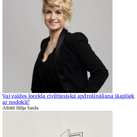
Vai valdes locekļa civiltiesiskā apdrošināšana jāapliek
ar nodokli?
Atbild Jūlija Sauša