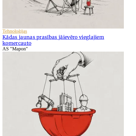
Tehnoloģijas
Kādas jaunas prasības jāievēro vieglajiem
komercauto
AS "Mapon"