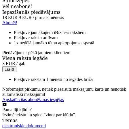
Autorizējies
Vēl neabonē?
Iepazīšanās piedāvājums
18 EUR
9 EUR
/ pirmais mēnesis
Abonēt!
Piekļuve jaunākajiem iBizness rakstiem
Piekļuve rakstu arhīvam
1x nedēļā jaunāko tēmu apkopojums e-pastā
Piedāvājums spēkā jauniem klientiem
Viena raksta iegāde
3 EUR
/ gab.
Lasīt!
Piekļuve rakstam 1 mēnesi no iegādes brīža
Noformējot pirkumu, netiek piesaistīta maksājumu karte un nenotiek
automātiski maksājumi!
Apskatīt citas abonēšanas iespējas
Pamanīji kļūdu?
Iezīmē tekstu un spied "ziņot par kļūdu".
Tēmas
elektroniskie dokumenti