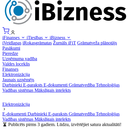
iFinanses
iTiesības
iBizness
iVeidlapas
iRokasgrāmatas
Žurnāls iFiT
Grāmatveža plānotājs
Pasākumi
Pieredze
Uzņēmuma vadība
Valdes loceklis
Finanses
Elektronizācija
Jaunais uzņēmējs
Darbinieki
E-paraksts
E-dokumenti
Grāmatvedība
Tehnoloģijas
Vadības sistēmas
Mākslīgais intelekts
Elektronizācija
E-dokumenti
Darbinieki
E-paraksts
Grāmatvedība
Tehnoloģijas
Vadības sistēmas
Mākslīgais intelekts
Publicēts pirms 3 gadiem. Lūdzu, izvērtējiet satura aktualitāti!