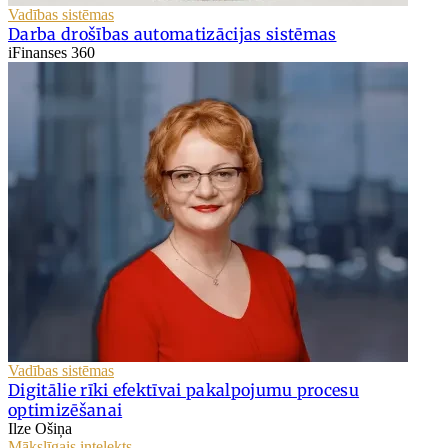
Vadības sistēmas
Darba drošības automatizācijas sistēmas
iFinanses 360
Vadības sistēmas
Digitālie rīki efektīvai pakalpojumu procesu
optimizēšanai
Ilze Ošiņa
Mākslīgais intelekts