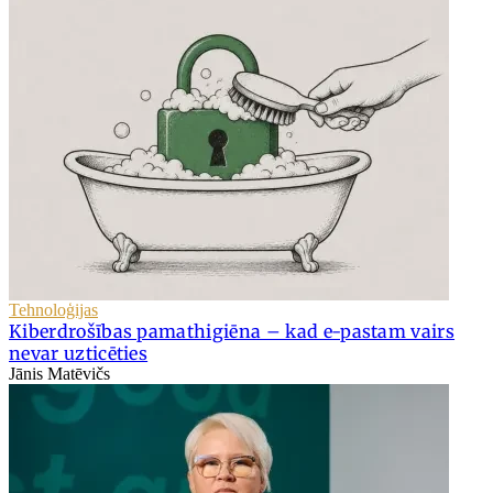
Tehnoloģijas
Kiberdrošības pamathigiēna – kad e-pastam vairs
nevar uzticēties
Jānis Matēvičs