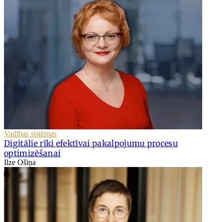
Vadības sistēmas
Digitālie rīki efektīvai pakalpojumu procesu
optimizēšanai
Ilze Ošiņa