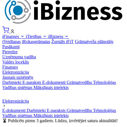
iFinanses
iTiesības
iBizness
iVeidlapas
iRokasgrāmatas
Žurnāls iFiT
Grāmatveža plānotājs
Pasākumi
Pieredze
Uzņēmuma vadība
Valdes loceklis
Finanses
Elektronizācija
Jaunais uzņēmējs
Darbinieki
E-paraksts
E-dokumenti
Grāmatvedība
Tehnoloģijas
Vadības sistēmas
Mākslīgais intelekts
Elektronizācija
E-dokumenti
Darbinieki
E-paraksts
Grāmatvedība
Tehnoloģijas
Vadības sistēmas
Mākslīgais intelekts
Publicēts pirms 3 gadiem. Lūdzu, izvērtējiet satura aktualitāti!