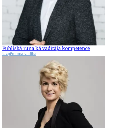
Publiskā runa kā vadītāja kompetence
Uzņēmuma vadība