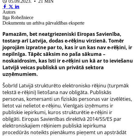
05.09.2023. • 21 MIN
Autors
Ilga Robežniece
Dokumentu un arhīva pārvaldības eksperte
Pamazām, bet neatgriezeniski Eiropas Savienība,
tostarp arī Latvija, dodas e-rēķinu virzienā. Tomēr
joprojām izpratne par to, kas ir un kas nav e-rēķini, ir
nepilnīga. Tāpēc sāksim no paša sākuma –
noskaidrosim, kas īsti ir e-rēķini un kā ar to ieviešanu
Latvijā veicas publiskā un privātā sektora
uzņēmumiem.
Šobrīd Latvijā strukturēto elektronisko rēķinu (turpmāk
tekstā e-rēķini) lietošana nav obligāta. Publiskās
personas, komersanti un fiziskās personas var izvēlēties,
lietot vai nelietot e-rēķinu. Vienīgais izņēmums ir
publiskie iepirkumi, kuros strukturētie e-rēķini ir
obligāti.
Eiropas Savienības d
irektīvā 2014/55/ES
par
elektroniskajiem rēķiniem publiskā iepirkuma
procedūrās noteikts pienākums pieņemt un apstrādāt