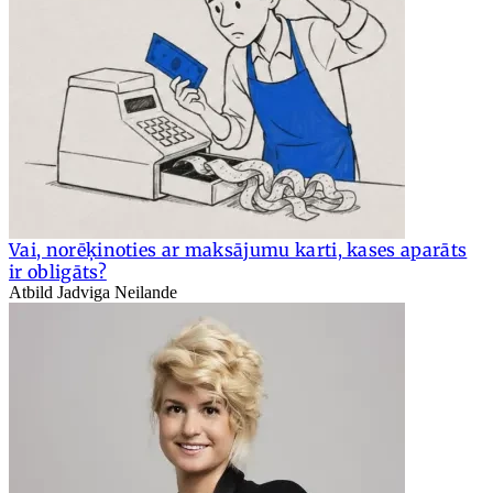
Vai, norēķinoties ar maksājumu karti, kases aparāts
ir obligāts?
Atbild Jadviga Neilande