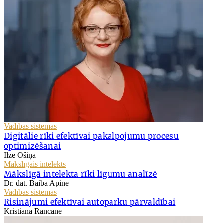
Vadības sistēmas
Digitālie rīki efektīvai pakalpojumu procesu
optimizēšanai
Ilze Ošiņa
Mākslīgais intelekts
Mākslīgā intelekta rīki līgumu analīzē
Dr. dat. Baiba Apine
Vadības sistēmas
Risinājumi efektīvai autoparku pārvaldībai
Kristiāna Rancāne