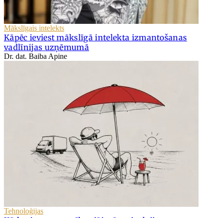
Mākslīgais intelekts
Kāpēc ieviest mākslīgā intelekta izmantošanas
vadlīnijas uzņēmumā
Dr. dat. Baiba Apine
Tehnoloģijas