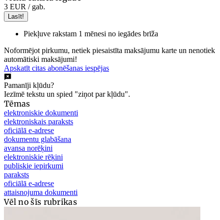
3 EUR
/ gab.
Lasīt!
Piekļuve rakstam 1 mēnesi no iegādes brīža
Noformējot pirkumu, netiek piesaistīta maksājumu karte un nenotiek
automātiski maksājumi!
Apskatīt citas abonēšanas iespējas
Pamanīji kļūdu?
Iezīmē tekstu un spied "ziņot par kļūdu".
Tēmas
elektroniskie dokumenti
elektroniskais paraksts
oficiālā e-adrese
dokumentu glabāšana
avansa norēķini
elektroniskie rēķini
publiskie iepirkumi
paraksts
oficiālā e-adrese
attaisnojuma dokumenti
Vēl no šīs rubrikas