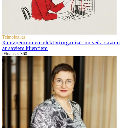
Tehnoloģijas
Kā uzņēmumiem efektīvi organizēt un veikt saziņu
ar saviem klientiem
iFinanses 360