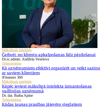
Mākslīgais intelekts
Čatboti: no klientu apkalpošanas līdz pārdošanai
Dr.sc.admin. Andžela Veselova
Tehnoloģijas
Kā uzņēmumiem efektīvi organizēt un veikt saziņu
ar saviem klientiem
iFinanses 360
Mākslīgais intelekts
Kāpēc ieviest mākslīgā intelekta izmantošanas
vadlīnijas uzņēmumā
Dr. dat. Baiba Apine
Tehnoloģijas
Kādas jaunas prasības jāievēro vieglajiem