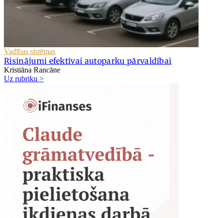
Vadības sistēmas
Risinājumi efektīvai autoparku pārvaldībai
Kristiāna Rancāne
Uz rubriku >