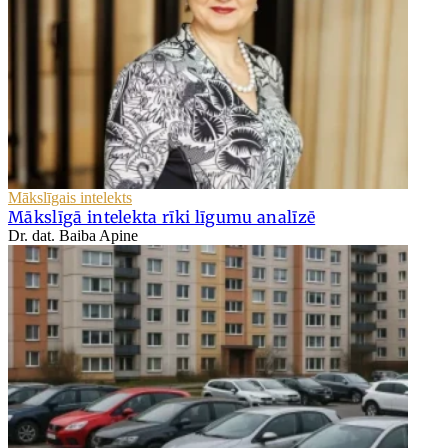
Mākslīgais intelekts
Mākslīgā intelekta rīki līgumu analīzē
Dr. dat. Baiba Apine