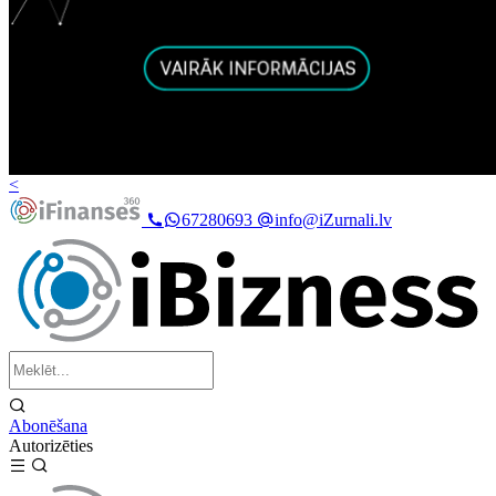
<
67280693
info@iZurnali.lv
Abonēšana
Autorizēties