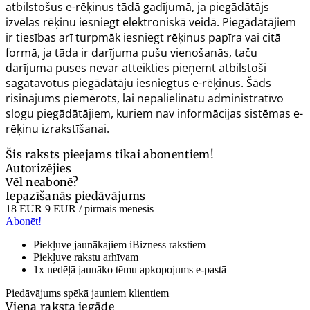
atbilstošus e-rēķinus tādā gadījumā, ja piegādātājs
izvēlas rēķinu iesniegt elektroniskā veidā. Piegādātājiem
ir tiesības arī turpmāk iesniegt rēķinus papīra vai citā
formā, ja tāda ir darījuma pušu vienošanās, taču
darījuma puses nevar atteikties pieņemt atbilstoši
sagatavotus piegādātāju iesniegtus e-rēķinus. Šāds
risinājums piemērots, lai nepalielinātu administratīvo
slogu piegādātājiem, kuriem nav informācijas sistēmas e-
rēķinu izrakstīšanai.
Šis raksts pieejams tikai abonentiem!
Autorizējies
Vēl neabonē?
Iepazīšanās piedāvājums
18 EUR
9 EUR
/ pirmais mēnesis
Abonēt!
Piekļuve jaunākajiem iBizness rakstiem
Piekļuve rakstu arhīvam
1x nedēļā jaunāko tēmu apkopojums e-pastā
Piedāvājums spēkā jauniem klientiem
Viena raksta iegāde