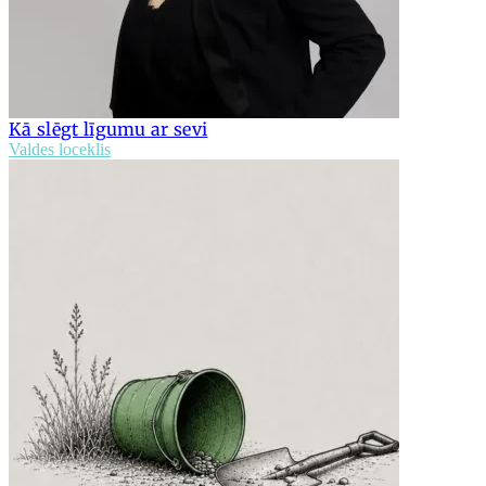
Kā slēgt līgumu ar sevi
Valdes loceklis