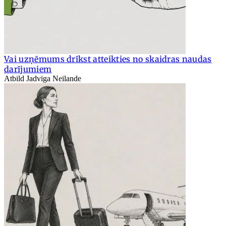
Vai uzņēmums drīkst atteikties no skaidras naudas
darījumiem
Atbild Jadviga Neilande