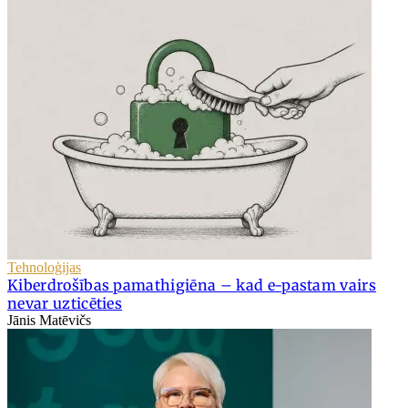
Tehnoloģijas
Kiberdrošības pamathigiēna – kad e-pastam vairs
nevar uzticēties
Jānis Matēvičs