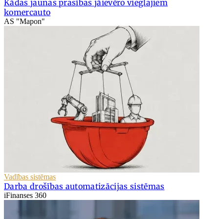
Kādas jaunas prasības jāievēro vieglajiem
komercauto
AS "Mapon"
Vadības sistēmas
Darba drošības automatizācijas sistēmas
iFinanses 360