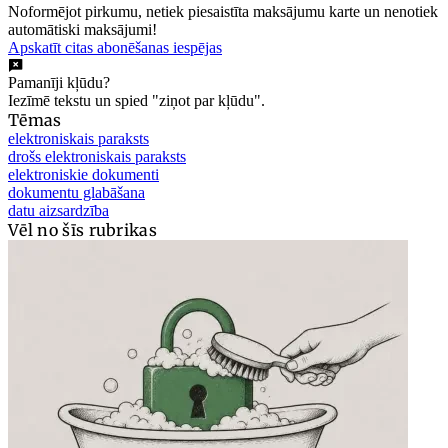
Noformējot pirkumu, netiek piesaistīta maksājumu karte un nenotiek
automātiski maksājumi!
Apskatīt citas abonēšanas iespējas
Pamanīji kļūdu?
Iezīmē tekstu un spied "ziņot par kļūdu".
Tēmas
elektroniskais paraksts
drošs elektroniskais paraksts
elektroniskie dokumenti
dokumentu glabāšana
datu aizsardzība
Vēl no šīs rubrikas