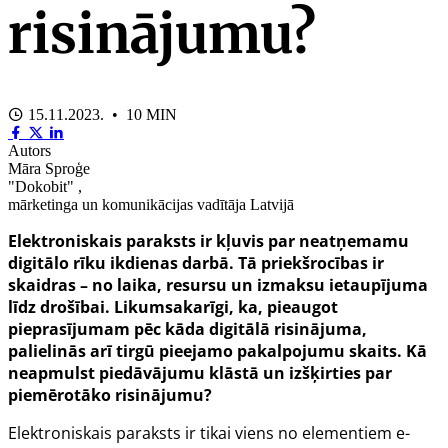
risinājumu?
15.11.2023. • 10 MIN
Autors
Māra Sproģe
"Dokobit" ,
mārketinga un komunikācijas vadītāja Latvijā
Elektroniskais paraksts ir kļuvis par neatņemamu
digitālo rīku ikdienas darbā.
Tā priekšrocības ir
skaidras – no laika, resursu un izmaksu ietaupījuma
līdz drošībai. Likumsakarīgi, ka, pieaugot
pieprasījumam pēc kāda digitālā risinājuma,
palielinās arī tirgū pieejamo pakalpojumu skaits. Kā
neapmulst piedāvājumu klāstā un izšķirties par
piemērotāko risinājumu?
Elektroniskais paraksts ir tikai viens no elementiem e-