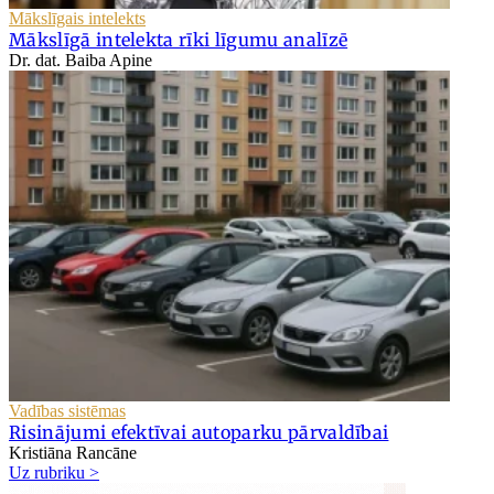
Mākslīgais intelekts
Mākslīgā intelekta rīki līgumu analīzē
Dr. dat. Baiba Apine
Vadības sistēmas
Risinājumi efektīvai autoparku pārvaldībai
Kristiāna Rancāne
Uz rubriku >