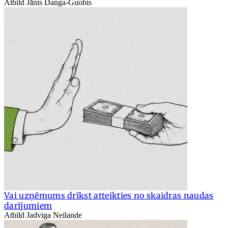
Atbild Jānis Danga-Guobis
Vai uzņēmums drīkst atteikties no skaidras naudas
darījumiem
Atbild Jadviga Neilande