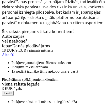
parakstīšanas procesā. Ja runājam līdzībās, tad kvalificēta
elektroniskā paraksta izveides rīks ir kā unikāla, konkrētai
personai izsniegta pildspalva, bet kādam ir jāparūpējas
arī par pārējo – drošu digitālo platformu parakstīšanai,
parakstīto dokumentu uzglabāšanu un citiem aspektiem.
Šis raksts pieejams tikai abonentiem!
Autorizējies
Vēl neabonē?
Iepazīšanās piedāvājums
18 EUR
9 EUR
/ pirmais mēnesis
Abonēt!
Piekļuve jaunākajiem iBizness rakstiem
Piekļuve rakstu arhīvam
1x nedēļā jaunāko tēmu apkopojums e-pastā
Piedāvājums spēkā jauniem klientiem
Viena raksta iegāde
3 EUR
/ gab.
Lasīt!
Piekļuve rakstam 1 mēnesi no iegādes brīža