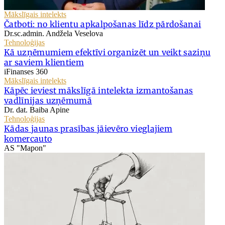
Mākslīgais intelekts
Čatboti: no klientu apkalpošanas līdz pārdošanai
Dr.sc.admin. Andžela Veselova
Tehnoloģijas
Kā uzņēmumiem efektīvi organizēt un veikt saziņu
ar saviem klientiem
iFinanses 360
Mākslīgais intelekts
Kāpēc ieviest mākslīgā intelekta izmantošanas
vadlīnijas uzņēmumā
Dr. dat. Baiba Apine
Tehnoloģijas
Kādas jaunas prasības jāievēro vieglajiem
komercauto
AS "Mapon"