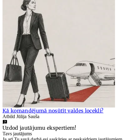
Kā komandējumā nosūtīt valdes locekli?
Atbild Jūlija Sauša
Uzdod jautājumu ekspertiem!
Tavs jautājums
Ja arī Tu savā darbā esi saskāries ar neskaidriem jautājumiem