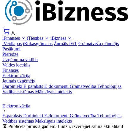
iFinanses
iTiesības
iBizness
iVeidlapas
iRokasgrāmatas
Žurnāls iFiT
Grāmatveža plānotājs
Pasākumi
Pieredze
Uzņēmuma vadība
Valdes loceklis
Finanses
Elektronizācija
Jaunais uzņēmējs
Darbinieki
E-paraksts
E-dokumenti
Grāmatvedība
Tehnoloģijas
Vadības sistēmas
Mākslīgais intelekts
Elektronizācija
E-paraksts
Darbinieki
E-dokumenti
Grāmatvedība
Tehnoloģijas
Vadības sistēmas
Mākslīgais intelekts
Publicēts pirms 3 gadiem. Lūdzu, izvērtējiet satura aktualitāti!