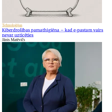
Tehnoloģijas
Kiberdrošības pamathigiēna – kad e-pastam vairs
nevar uzticēties
Jānis Matēvičs