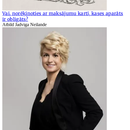
Vai, norēķinoties ar maksājumu karti, kases aparāts
ir obligāts?
Atbild Jadviga Neilande