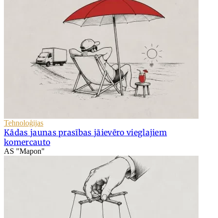
Tehnoloģijas
Kādas jaunas prasības jāievēro vieglajiem
komercauto
AS "Mapon"