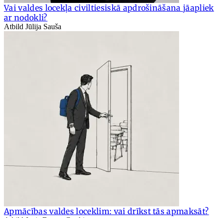
Vai valdes locekļa civiltiesiskā apdrošināšana jāapliek
ar nodokli?
Atbild Jūlija Sauša
Apmācības valdes loceklim: vai drīkst tās apmaksāt?