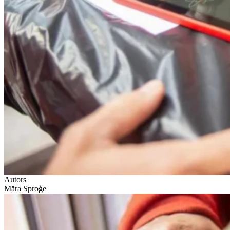
Autors
Māra Sproģe