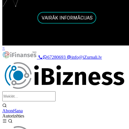
<
67280693
info@iZurnali.lv
Abonēšana
Autorizēties