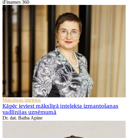
iFinanses 360
Mākslīgais intelekts
Kāpēc ieviest mākslīgā intelekta izmantošanas
vadlīnijas uzņēmumā
Dr. dat. Baiba Apine