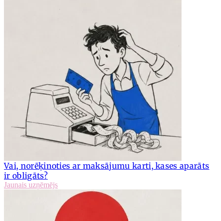
Vai, norēķinoties ar maksājumu karti, kases aparāts
ir obligāts?
Jaunais uzņēmējs