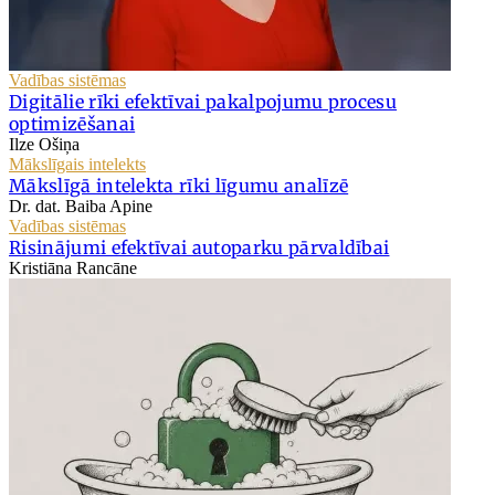
Vadības sistēmas
Digitālie rīki efektīvai pakalpojumu procesu
optimizēšanai
Ilze Ošiņa
Mākslīgais intelekts
Mākslīgā intelekta rīki līgumu analīzē
Dr. dat. Baiba Apine
Vadības sistēmas
Risinājumi efektīvai autoparku pārvaldībai
Kristiāna Rancāne