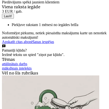
Piedāvājums spēkā jauniem klientiem
Viena raksta iegāde
3 EUR
/ gab.
Lasīt!
Piekļuve rakstam 1 mēnesi no iegādes brīža
Noformējot pirkumu, netiek piesaistīta maksājumu karte un nenotiek
automātiski maksājumi!
Apskatīt citas abonēšanas iespējas
Pamanīji kļūdu?
Iezīmē tekstu un spied "ziņot par kļūdu".
Tēmas
attālinātais darbs
mākslīgais intelekts
Vēl no šīs rubrikas