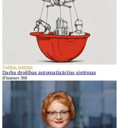
Vadības sistēmas
Darba drošības automatizācijas sistēmas
iFinanses 360