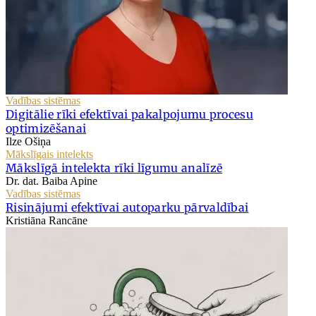
Vadības sistēmas
Digitālie rīki efektīvai pakalpojumu procesu
optimizēšanai
Ilze Ošiņa
Mākslīgais intelekts
Mākslīgā intelekta rīki līgumu analīzē
Dr. dat. Baiba Apine
Vadības sistēmas
Risinājumi efektīvai autoparku pārvaldībai
Kristiāna Rancāne