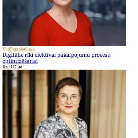
Vadības sistēmas
Digitālie rīki efektīvai pakalpojumu procesu
optimizēšanai
Ilze Ošiņa