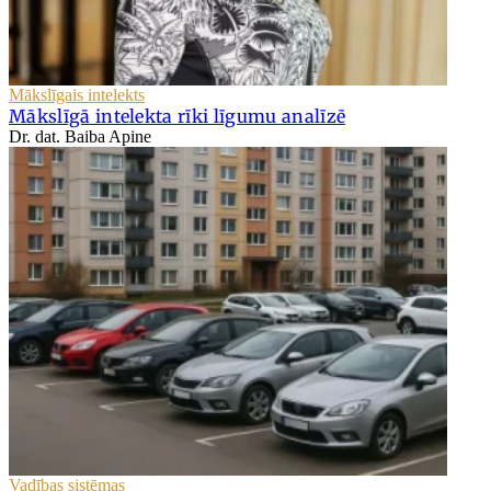
Mākslīgais intelekts
Mākslīgā intelekta rīki līgumu analīzē
Dr. dat. Baiba Apine
Vadības sistēmas