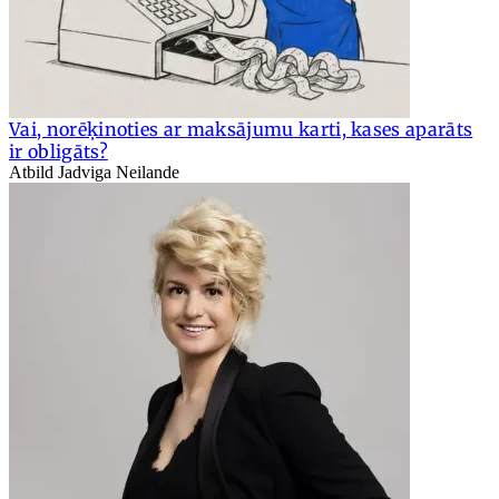
Vai, norēķinoties ar maksājumu karti, kases aparāts
ir obligāts?
Atbild Jadviga Neilande