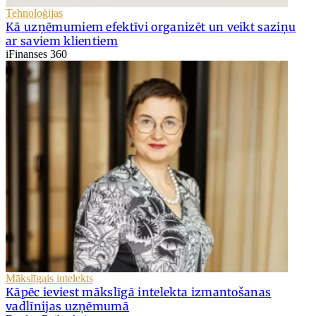
Tehnoloģijas
Kā uzņēmumiem efektīvi organizēt un veikt saziņu
ar saviem klientiem
iFinanses 360
Mākslīgais intelekts
Kāpēc ieviest mākslīgā intelekta izmantošanas
vadlīnijas uzņēmumā