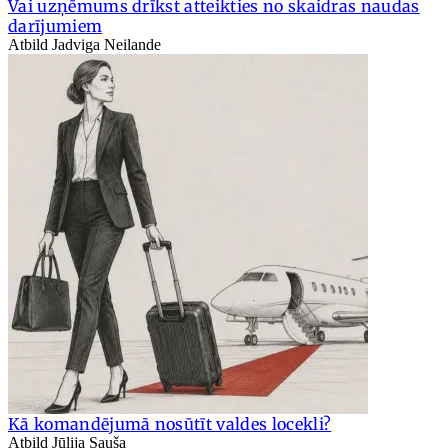
Vai uzņēmums drīkst atteikties no skaidras naudas
darījumiem
Atbild Jadviga Neilande
Kā komandējumā nosūtīt valdes locekli?
Atbild Jūlija Sauša