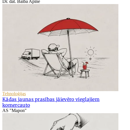
Dr. dat. Baiba Apine
Tehnoloģijas
Kādas jaunas prasības jāievēro vieglajiem
komercauto
AS "Mapon"