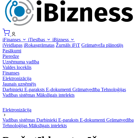
iFinanses
iTiesības
iBizness
iVeidlapas
iRokasgrāmatas
Žurnāls iFiT
Grāmatveža plānotājs
Pasākumi
Pieredze
Uzņēmuma vadība
Valdes loceklis
Finanses
Elektronizācija
Jaunais uzņēmējs
Darbinieki
E-paraksts
E-dokumenti
Grāmatvedība
Tehnoloģijas
Vadības sistēmas
Mākslīgais intelekts
Elektronizācija
Vadības sistēmas
Darbinieki
E-paraksts
E-dokumenti
Grāmatvedība
Tehnoloģijas
Mākslīgais intelekts