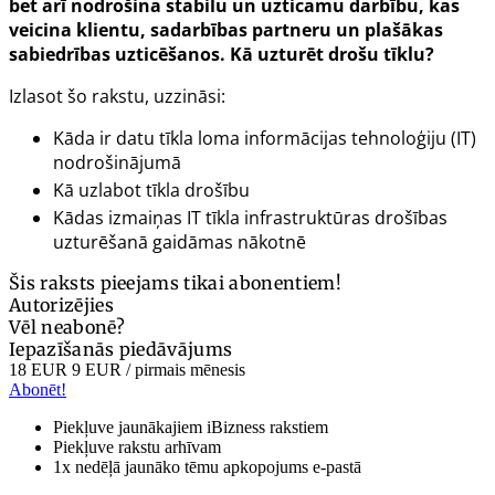
bet arī nodrošina stabilu un uzticamu darbību, kas
veicina klientu, sadarbības partneru un plašākas
sabiedrības uzticēšanos. Kā uzturēt drošu tīklu?
Izlasot šo rakstu, uzzināsi:
Kāda ir datu tīkla loma informācijas tehnoloģiju (IT)
nodrošinājumā
Kā uzlabot tīkla drošību
Kādas izmaiņas IT tīkla infrastruktūras drošības
uzturēšanā gaidāmas nākotnē
Šis raksts pieejams tikai abonentiem!
Autorizējies
Vēl neabonē?
Iepazīšanās piedāvājums
18 EUR
9 EUR
/ pirmais mēnesis
Abonēt!
Piekļuve jaunākajiem iBizness rakstiem
Piekļuve rakstu arhīvam
1x nedēļā jaunāko tēmu apkopojums e-pastā