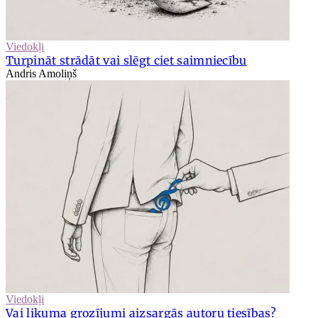
Viedokļi
Turpināt strādāt vai slēgt ciet saimniecību
Andris Amoliņš
Viedokļi
Vai likuma grozījumi aizsargās autoru tiesības?