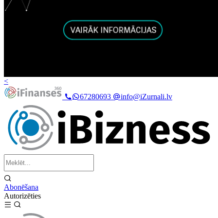
<
67280693
info@iZurnali.lv
Abonēšana
Autorizēties