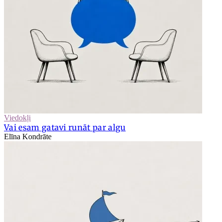
Viedokļi
Vai esam gatavi runāt par algu
Elīna Kondrāte