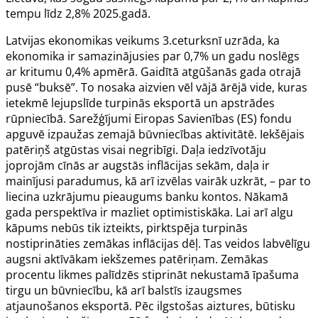
tempu līdz 2,8% 2025.gadā.
Latvijas ekonomikas veikums 3.ceturksnī uzrāda, ka
ekonomika ir samazinājusies par 0,7% un gadu noslēgs
ar kritumu 0,4% apmērā. Gaidītā atgūšanās gada otrajā
pusē “buksē”. To nosaka aizvien vēl vājā ārējā vide, kuras
ietekmē lejupslīde turpinās eksportā un apstrādes
rūpniecībā. Sarežģījumi Eiropas Savienības (ES) fondu
apguvē izpaužas zemajā būvniecības aktivitātē. Iekšējais
patēriņš atgūstas visai negribīgi. Daļa iedzīvotāju
joprojām cīnās ar augstās inflācijas sekām, daļa ir
mainījusi paradumus, kā arī izvēlas vairāk uzkrāt, – par to
liecina uzkrājumu pieaugums banku kontos. Nākamā
gada perspektīva ir mazliet optimistiskāka. Lai arī algu
kāpums nebūs tik izteikts, pirktspēja turpinās
nostiprināties zemākas inflācijas dēļ. Tas veidos labvēlīgu
augsni aktīvākam iekšzemes patēriņam. Zemākas
procentu likmes palīdzēs stiprināt nekustamā īpašuma
tirgu un būvniecību, kā arī balstīs izaugsmes
atjaunošanos eksportā. Pēc ilgstošas aiztures, būtisku