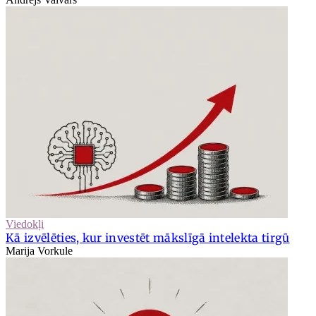
Viedokļi
Kā izvēlēties, kur investēt mākslīgā intelekta tirgū
Marija Vorkule