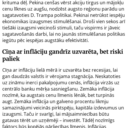
krituma dēļ. Pekina cenšas vērst akciju tirgus un mājokļu
cenu līknes uz augšu, nodzēst augsto reģionu parādu un
sagatavoties D. Trampa politikai. Pekinai netrūkst iespēju
ekonomikas izaugsmes stimulēšanai. Droši vien sekos arī
tiešāki izaugsmi veicinoši stimuli, taču vispirms ir jāveic
sagatavošanās darbi, lai no jaunās stimulēšanas politikas
iegūtu pēc iespējas augstāku efektivitāti.
Cīņa ar inflāciju gandrīz uzvarēta, bet riski
paliek
Cīņa ar inflāciju lielā mērā ir uzvarēta bez recesijas, lai
gan daudzās valstīs ir vērojama stagnācija. Neskatoties
uz zināmu inerci pakalpojumu cenās, inflācija virzās uz
centrālo banku mērķa sasniegšanu. Zemāka inflācija
nozīmē, ka augstais cenu līmenis lēnāk, bet turpinās
augt. Zemāka inflācija un galveno procentu likmju
samazinājumi veicinās pirktspēju, kapitāla izdevumus un
izaugsmi. Taču ir svarīgi, lai mājsaimniecības būtu
gatavas tērēt un uzņēmēji – investēt. Tādēļ nozīmīgs
faktors būs kopējās pārliecības līmenis. Inflācijas