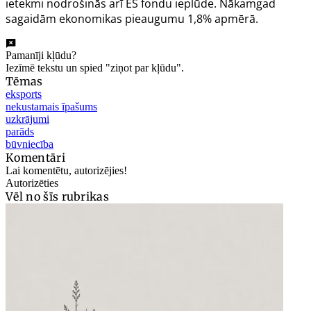
ietekmi nodrošinās arī ES fondu ieplūde. Nākamgad
sagaidām ekonomikas pieaugumu 1,8% apmērā.
Pamanīji kļūdu?
Iezīmē tekstu un spied "ziņot par kļūdu".
Tēmas
eksports
nekustamais īpašums
uzkrājumi
parāds
būvniecība
Komentāri
Lai komentētu, autorizējies!
Autorizēties
Vēl no šīs rubrikas