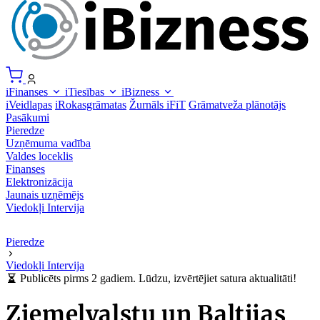
iFinanses
iTiesības
iBizness
iVeidlapas
iRokasgrāmatas
Žurnāls iFiT
Grāmatveža plānotājs
Pasākumi
Pieredze
Uzņēmuma vadība
Valdes loceklis
Finanses
Elektronizācija
Jaunais uzņēmējs
Viedokļi
Intervija
Pieredze
Viedokļi
Intervija
Publicēts pirms 2 gadiem. Lūdzu, izvērtējiet satura aktualitāti!
Ziemeļvalstu un Baltijas