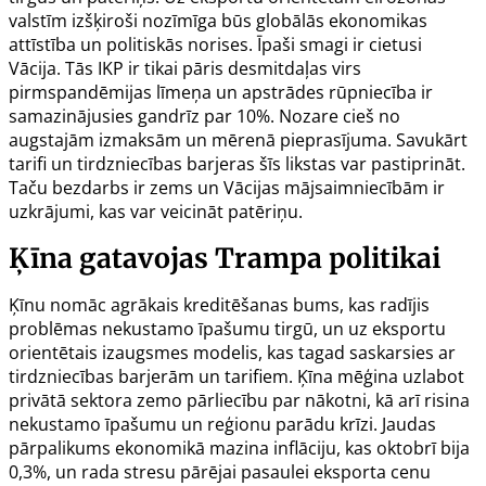
valstīm izšķiroši nozīmīga būs globālās ekonomikas
attīstība un politiskās norises. Īpaši smagi ir cietusi
Vācija. Tās IKP ir tikai pāris desmitdaļas virs
pirmspandēmijas līmeņa un apstrādes rūpniecība ir
samazinājusies gandrīz par 10%. Nozare cieš no
augstajām izmaksām un mērenā pieprasījuma. Savukārt
tarifi un tirdzniecības barjeras šīs likstas var pastiprināt.
Taču bezdarbs ir zems un Vācijas mājsaimniecībām ir
uzkrājumi, kas var veicināt patēriņu.
Ķīna gatavojas Trampa politikai
Ķīnu nomāc agrākais kreditēšanas bums, kas radījis
problēmas nekustamo īpašumu tirgū, un uz eksportu
orientētais izaugsmes modelis, kas tagad saskarsies ar
tirdzniecības barjerām un tarifiem. Ķīna mēģina uzlabot
privātā sektora zemo pārliecību par nākotni, kā arī risina
nekustamo īpašumu un reģionu parādu krīzi. Jaudas
pārpalikums ekonomikā mazina inflāciju, kas oktobrī bija
0,3%, un rada stresu pārējai pasaulei eksporta cenu