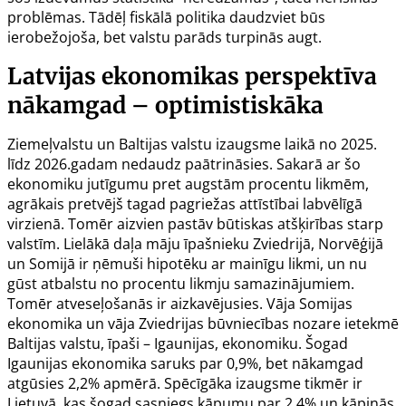
problēmas. Tādēļ fiskālā politika daudzviet būs
ierobežojoša, bet valstu parāds turpinās augt.
Latvijas ekonomikas perspektīva
nākamgad – optimistiskāka
Ziemeļvalstu un Baltijas valstu izaugsme laikā no 2025.
līdz 2026.gadam nedaudz paātrināsies. Sakarā ar šo
ekonomiku jutīgumu pret augstām procentu likmēm,
agrākais pretvējš tagad pagriežas attīstībai labvēlīgā
virzienā. Tomēr aizvien pastāv būtiskas atšķirības starp
valstīm. Lielākā daļa māju īpašnieku Zviedrijā, Norvēģijā
un Somijā ir ņēmuši hipotēku ar mainīgu likmi, un nu
gūst atbalstu no procentu likmju samazinājumiem.
Tomēr atveseļošanās ir aizkavējusies. Vāja Somijas
ekonomika un vāja Zviedrijas būvniecības nozare ietekmē
Baltijas valstu, īpaši – Igaunijas, ekonomiku. Šogad
Igaunijas ekonomika saruks par 0,9%, bet nākamgad
atgūsies 2,2% apmērā. Spēcīgāka izaugsme tikmēr ir
Lietuvā, kas šogad sasniegs kāpumu par 2,4% un kāpinās