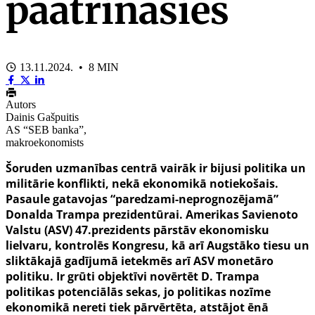
paātrināsies
13.11.2024. • 8 MIN
Autors
Dainis Gašpuitis
AS “SEB banka”,
makroekonomists
Šoruden uzmanības centrā vairāk ir bijusi politika un
militārie konflikti, nekā ekonomikā notiekošais.
Pasaule gatavojas “paredzami-neprognozējamā”
Donalda Trampa prezidentūrai. Amerikas Savienoto
Valstu (ASV) 47.prezidents pārstāv ekonomisku
lielvaru, kontrolēs Kongresu, kā arī Augstāko tiesu un
sliktākajā gadījumā ietekmēs arī ASV monetāro
politiku. Ir grūti objektīvi novērtēt D. Trampa
politikas potenciālās sekas, jo politikas nozīme
ekonomikā nereti tiek pārvērtēta, atstājot ēnā