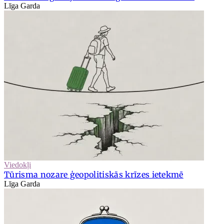
Līga Garda
Viedokļi
Tūrisma nozare ģeopolitiskās krīzes ietekmē
Līga Garda