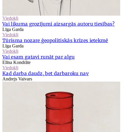
Viedokļi
Vai likuma grozījumi aizsargās autoru tiesības?
Līga Garda
Viedokļi
Tūrisma nozare ģeopolitiskās krīzes ietekmē
Līga Garda
Viedokļi
Vai esam gatavi runāt par algu
Elīna Kondrāte
Viedokļi
Kad darba daudz, bet darbaroku nav
Andrejs Vaivars