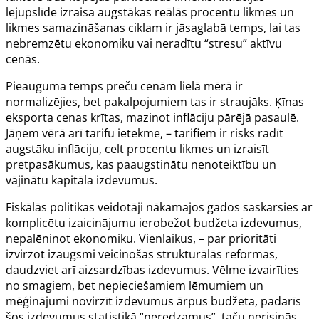
lejupslīde izraisa augstākas reālās procentu likmes un
likmes samazināšanas ciklam ir jāsaglabā temps, lai tas
nebremzētu ekonomiku vai neradītu “stresu” aktīvu
cenās.
Pieauguma temps preču cenām lielā mērā ir
normalizējies, bet pakalpojumiem tas ir straujāks. Ķīnas
eksporta cenas krītas, mazinot inflāciju pārējā pasaulē.
Jāņem vērā arī tarifu ietekme, – tarifiem ir risks radīt
augstāku inflāciju, celt procentu likmes un izraisīt
pretpasākumus, kas paaugstinātu nenoteiktību un
vājinātu kapitāla izdevumus.
Fiskālās politikas veidotāji nākamajos gados saskarsies ar
komplicētu izaicinājumu ierobežot budžeta izdevumus,
nepalēninot ekonomiku. Vienlaikus, – par prioritāti
izvirzot izaugsmi veicinošas strukturālās reformas,
daudzviet arī aizsardzības izdevumus. Vēlme izvairīties
no smagiem, bet nepieciešamiem lēmumiem un
mēģinājumi novirzīt izdevumus ārpus budžeta, padarīs
šos izdevumus statistikā “neredzamus”, taču nerisinās