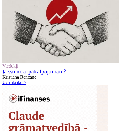
Viedokļi
Jā vai nē ārpakalpojumam?
Kristiāna Rancāne
Uz rubriku >