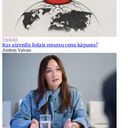
Viedokļi
Kur aizvedīs lielais resursu cenu kāpums?
Andrejs Vaivars