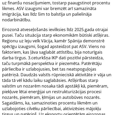
uz finanšu nosacījumiem, tostarp paaugstinot procentu
likmes. ASV izaugsmi var bremzēt arī samazināta
imigrācija, kas līdz šim to balstīja un palielināja
nodarbinātību.
Eirozonā atveseļošanās ievilksies līdz 2025.gada otrajai
pusei. Taču situācija starp ekonomikām būtiski atšķiras.
Reģionu uz leju velk Vācija, kamēr Spānija demonstrē
spēcīgu izaugsmi, šogad apsteidzot pat ASV. Viens no
faktoriem, kas ļāva saglabāt attīstību, bija noturīgais
darba tirgus. 3.ceturkšņa IKP dati pozitīvi pārsteidza,
taču turpmākā perspektīva ir piezemēta. Patērētāju
pārliecība ir uzlabojusies, bet tas neatspoguļojas
patēriņā. Daudzās valstīs rūpnieciskā aktivitāte ir vāja un
tāda tā vēl kādu laiku saglabāsies. Atšķirības starp
valstīm un nozarēm nosaka tādi apstākļi kā, piemēram,
piekļuve lētai enerģijai un restrukturizācijas procesi
nozarēs, piemēram, ķīmijas un autobūves nozarēs.
Sagaidāms, ka, samazinoties procentu likmēm un
uzlabojoties cilvēku pārliecībai, aktivizēsies mājokļu
tirgus un patēriņš. Uz eksportu orientētām eirozonas