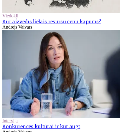
Viedokļi
Kur aizvedīs lielais resursu cenu kāpums?
Andrejs Vaivars
Intervija
Konkurences kultūrai ir kur augt
Andrejs Vaivars