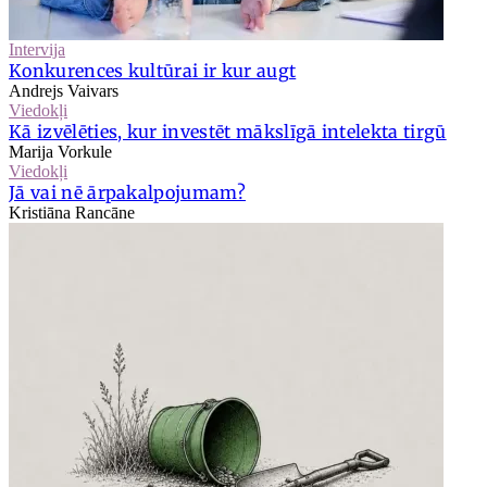
Intervija
Konkurences kultūrai ir kur augt
Andrejs Vaivars
Viedokļi
Kā izvēlēties, kur investēt mākslīgā intelekta tirgū
Marija Vorkule
Viedokļi
Jā vai nē ārpakalpojumam?
Kristiāna Rancāne