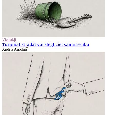
Viedokļi
Turpināt strādāt vai slēgt ciet saimniecību
Andris Amoliņš