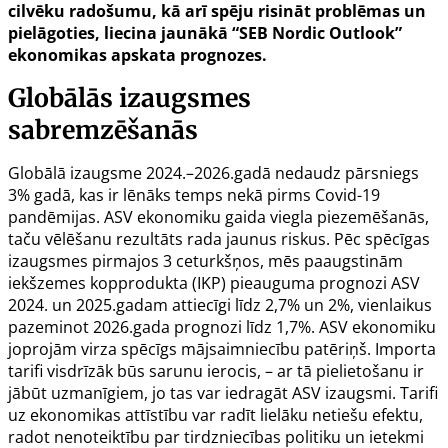
cilvēku radošumu, kā arī spēju risināt problēmas un
pielāgoties, liecina jaunākā “SEB Nordic Outlook”
ekonomikas apskata prognozes.
Globālās izaugsmes
sabremzēšanās
Globālā izaugsme 2024.–2026.gadā nedaudz pārsniegs
3% gadā, kas ir lēnāks temps nekā pirms Covid-19
pandēmijas. ASV ekonomiku gaida viegla piezemēšanās,
taču vēlēšanu rezultāts rada jaunus riskus. Pēc spēcīgas
izaugsmes pirmajos 3 ceturkšņos, mēs paaugstinām
iekšzemes kopprodukta (IKP) pieauguma prognozi ASV
2024. un 2025.gadam attiecīgi līdz 2,7% un 2%, vienlaikus
pazeminot 2026.gada prognozi līdz 1,7%. ASV ekonomiku
joprojām virza spēcīgs mājsaimniecību patēriņš. Importa
tarifi visdrīzāk būs sarunu ierocis, – ar tā pielietošanu ir
jābūt uzmanīgiem, jo tas var iedragāt ASV izaugsmi. Tarifi
uz ekonomikas attīstību var radīt lielāku netiešu efektu,
radot nenoteiktību par tirdzniecības politiku un ietekmi