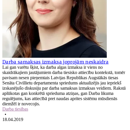
Darba samaksas izmaksa joprojām neskaidra
Lai gan varētu šķist, ka darba algas izmaksa ir viens no
skaidrākajiem jautājumiem darba tiesisko attiecību kontekstā, tomēr
pavisam nesen pieņemtais Latvijas Republikas Augstākās tiesas
Senāta Civillietu departamenta spriedums aktualizējis jau iepriekš
izskanējušo diskusiju par darba samaksas izmaksas veidiem. Rakstā
aplūkotas gan konkrētā sprieduma atziņas, gan Darba likuma
regulējums, kas attiecībā pret naudas aprites sistēmu mūsdienās
diemžēl ir novecojis.
Darba tiesības
•
18.04.2019