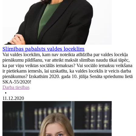
Slimības pabalsts valdes loceklim
Vai valdes loceklim, kam nav noteikta atlīdzība par valdes locekļa
pienākumu pildīšanu, var atteikt maksāt slimības naudu tikai tāpēc,
ka par viņu veiktas sociālās iemaksas? Vai sociālo iemaksu veikšana
ir pietiekams iemesls, lai uzskatītu, ka valdes loceklis ir veicis darba
pienākumus? Izskatīsim 2020. gada 10. jūlija Senāta spriedumu lietā
SKA-55/2020!
Darba tiesības
•
11.12.2020