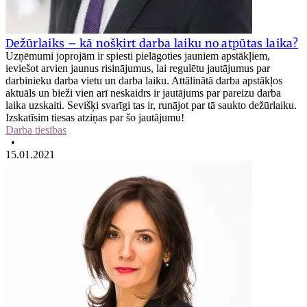
Dežūrlaiks – kā nošķirt darba laiku no atpūtas laika?
Uzņēmumi joprojām ir spiesti pielāgoties jauniem apstākļiem,
ieviešot arvien jaunus risinājumus, lai regulētu jautājumus par
darbinieku darba vietu un darba laiku. Attālinātā darba apstākļos
aktuāls un bieži vien arī neskaidrs ir jautājums par pareizu darba
laika uzskaiti. Sevišķi svarīgi tas ir, runājot par tā saukto dežūrlaiku.
Izskatīsim tiesas atziņas par šo jautājumu!
Darba tiesības
•
15.01.2021