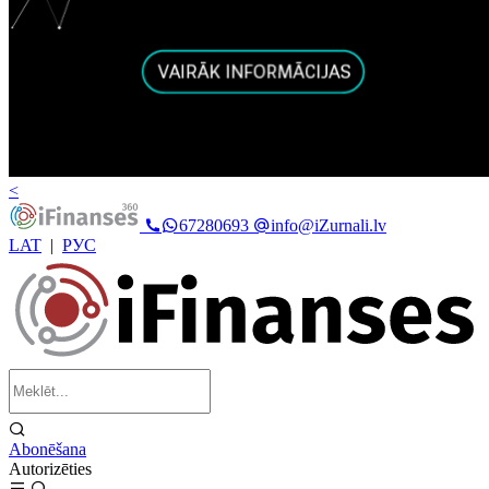
<
67280693
info@iZurnali.lv
LAT
|
РУС
Abonēšana
Autorizēties