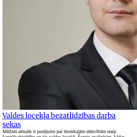
Valdes locekļa bezatlīdzības darba
sekas
Mūžam aktuāls ir jautājums par tiesiskajām attiecībām starp
kapitālsabiedrību un tās valdes locekli. Šoreiz analizēsim, kādas