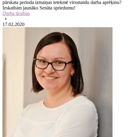
pārskata perioda izmaiņas ietekmē virsstundu darba aprēķinu?
Izskatīsim jaunāko Senāta spriedumu!
Darba tiesības
•
17.02.2020