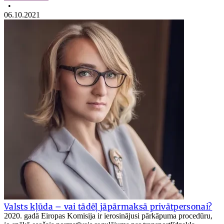
•
06.10.2021
Valsts kļūda – vai tādēļ jāpārmaksā privātpersonai?
2020. gadā Eiropas Komisija ir ierosinājusi pārkāpuma procedūru,