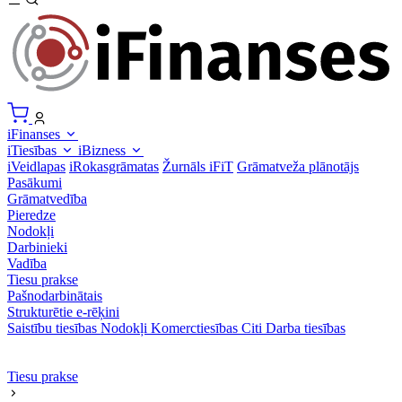
iFinanses
iTiesības
iBizness
iVeidlapas
iRokasgrāmatas
Žurnāls iFiT
Grāmatveža plānotājs
Pasākumi
Grāmatvedība
Pieredze
Nodokļi
Darbinieki
Vadība
Tiesu prakse
Pašnodarbinātais
Strukturētie e-rēķini
Saistību tiesības
Nodokļi
Komerctiesības
Citi
Darba tiesības
Tiesu prakse