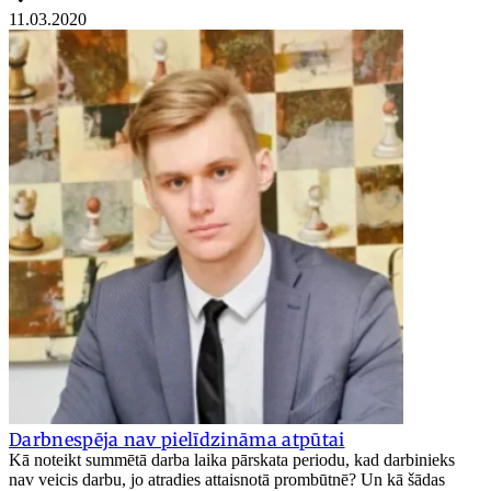
11.03.2020
Darbnespēja nav pielīdzināma atpūtai
Kā noteikt summētā darba laika pārskata periodu, kad darbinieks
nav veicis darbu, jo atradies attaisnotā prombūtnē? Un kā šādas