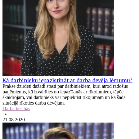
Kā darbinieku iepazīstināt ar darba devēja lēmumu?
Praksē dzirdēti dažādi stāsti par darbiniekiem, kuri atrod radošus
paņēmienus, kā izvairīties no iepazīšanās ar rīkojumiem, tāpēc
skaidrojam, vai darbinieks var nepiekrist rīkojumam un kā šādā
situācijā rīkoties darba devējam.
Darba tiesības
•
21.08.2020