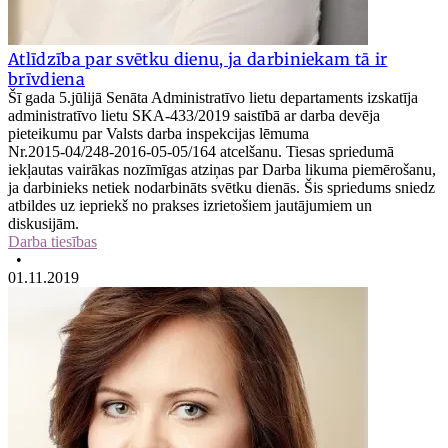
Atlīdzība par svētku dienu, ja darbiniekam tā ir
brīvdiena
Šī gada 5.jūlijā Senāta Administratīvo lietu departaments izskatīja
administratīvo lietu SKA‑433/2019 saistībā ar darba devēja
pieteikumu par Valsts darba inspekcijas lēmuma
Nr.2015‑04/248‑2016-05-05/164 atcelšanu. Tiesas spriedumā
iekļautas vairākas nozīmīgas atziņas par Darba likuma piemērošanu,
ja darbinieks netiek nodarbināts svētku dienās. Šis spriedums sniedz
atbildes uz iepriekš no prakses izrietošiem jautājumiem un
diskusijām.
Darba tiesības
•
01.11.2019