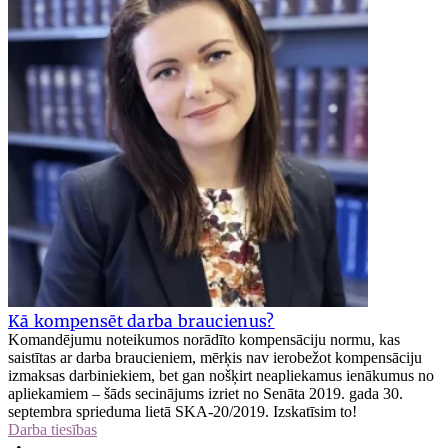
Kā kompensēt darba braucienus?
Komandējumu noteikumos norādīto kompensāciju normu, kas
saistītas ar darba braucieniem, mērķis nav ierobežot kompensāciju
izmaksas darbiniekiem, bet gan nošķirt neapliekamus ienākumus no
apliekamiem – šāds secinājums izriet no Senāta 2019. gada 30.
septembra sprieduma lietā SKA‑20/2019. Izskatīsim to!
Darba tiesības
•