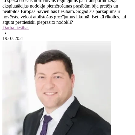
jo spēkā esošais normatīvais regulējums par transportlīdzekļa
ekspluatācijas nodokļa piemērošanas prasībām bija pretējs un
neatbilda Eiropas Savienības tiesībām. Šogad šis pārkāpums ir
novērsts, veicot atbilstošus grozījumus likumā. Bet kā rīkoties, lai
atgūtu prettiesiski pieprasīto nodokli?
Darba tiesības
•
19.07.2021