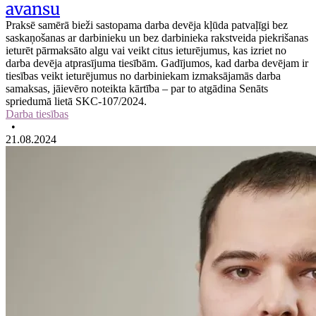
avansu
Praksē samērā bieži sastopama darba devēja kļūda patvaļīgi bez
saskaņošanas ar darbinieku un bez darbinieka rakstveida piekrišanas
ieturēt pārmaksāto algu vai veikt citus ieturējumus, kas izriet no
darba devēja atprasījuma tiesībām. Gadījumos, kad darba devējam ir
tiesības veikt ieturējumus no darbiniekam izmaksājamās darba
samaksas, jāievēro noteikta kārtība – par to atgādina Senāts
spriedumā lietā SKC-107/2024.
Darba tiesības
•
21.08.2024