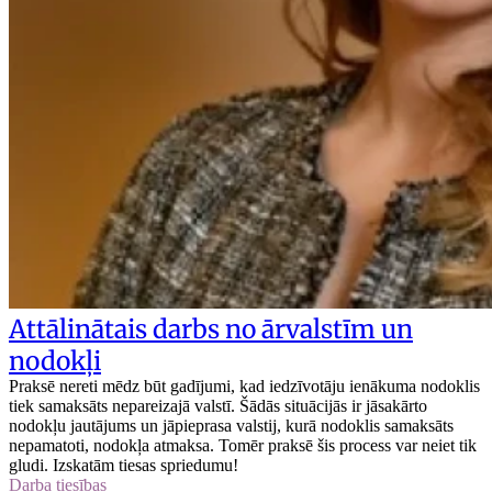
Attālinātais darbs no ārvalstīm un
nodokļi
Praksē nereti mēdz būt gadījumi, kad iedzīvotāju ienākuma nodoklis
tiek samaksāts nepareizajā valstī. Šādās situācijās ir jāsakārto
nodokļu jautājums un jāpieprasa valstij, kurā nodoklis samaksāts
nepamatoti, nodokļa atmaksa. Tomēr praksē šis process var neiet tik
gludi. Izskatām tiesas spriedumu!
Darba tiesības