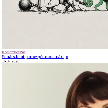
Komerctiesības
Senāts lemj par uzņēmuma pāreju
16.07.2026