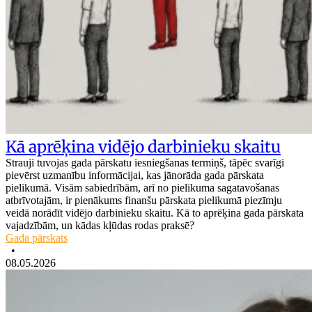
Kā aprēķina vidējo darbinieku skaitu
Strauji tuvojas gada pārskatu iesniegšanas termiņš, tāpēc svarīgi
pievērst uzmanību informācijai, kas jānorāda gada pārskata
pielikumā. Visām sabiedrībām, arī no pielikuma sagatavošanas
atbrīvotajām, ir pienākums finanšu pārskata pielikumā piezīmju
veidā norādīt vidējo darbinieku skaitu. Kā to aprēķina gada pārskata
vajadzībām, un kādas kļūdas rodas praksē?
Gada pārskats
•
08.05.2026