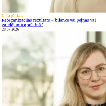
Gada pārskats
Reorganizācijas rezultāts – bilancē vai peļņas vai
zaudējumu aprēķinā?
28.07.2026