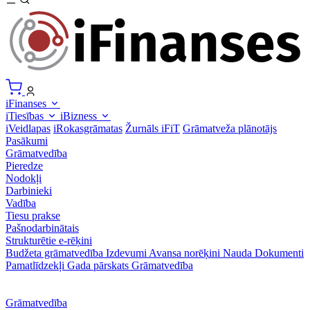
iFinanses
iTiesības
iBizness
iVeidlapas
iRokasgrāmatas
Žurnāls iFiT
Grāmatveža plānotājs
Pasākumi
Grāmatvedība
Pieredze
Nodokļi
Darbinieki
Vadība
Tiesu prakse
Pašnodarbinātais
Strukturētie e-rēķini
Budžeta grāmatvedība
Izdevumi
Avansa norēķini
Nauda
Dokumenti
Pamatlīdzekļi
Gada pārskats
Grāmatvedība
Grāmatvedība