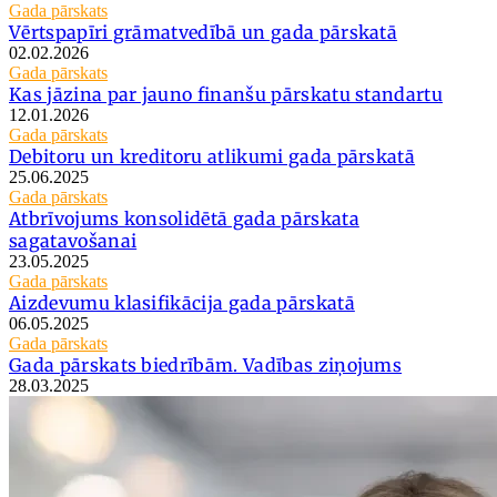
Gada pārskats
Vērtspapīri grāmatvedībā un gada pārskatā
02.02.2026
Gada pārskats
Kas jāzina par jauno finanšu pārskatu standartu
12.01.2026
Gada pārskats
Debitoru un kreditoru atlikumi gada pārskatā
25.06.2025
Gada pārskats
Atbrīvojums konsolidētā gada pārskata
sagatavošanai
23.05.2025
Gada pārskats
Aizdevumu klasifikācija gada pārskatā
06.05.2025
Gada pārskats
Gada pārskats biedrībām. Vadības ziņojums
28.03.2025