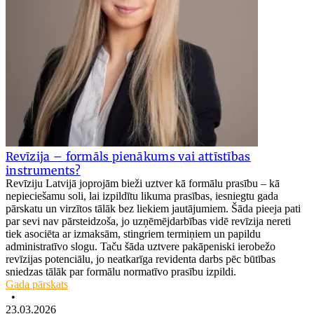
Revīzija – formāls pienākums vai attīstības
instruments?
Revīziju Latvijā joprojām bieži uztver kā formālu prasību – kā
nepieciešamu soli, lai izpildītu likuma prasības, iesniegtu gada
pārskatu un virzītos tālāk bez liekiem jautājumiem. Šāda pieeja pati
par sevi nav pārsteidzoša, jo uzņēmējdarbības vidē revīzija nereti
tiek asociēta ar izmaksām, stingriem termiņiem un papildu
administratīvo slogu. Taču šāda uztvere pakāpeniski ierobežo
revīzijas potenciālu, jo neatkarīga revidenta darbs pēc būtības
sniedzas tālāk par formālu normatīvo prasību izpildi.
Gada pārskats
•
23.03.2026