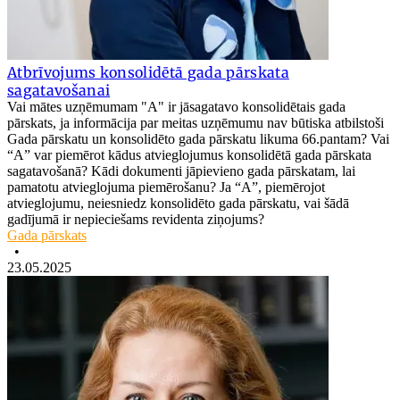
Atbrīvojums konsolidētā gada pārskata
sagatavošanai
Vai mātes uzņēmumam "A" ir jāsagatavo konsolidētais gada
pārskats, ja informācija par meitas uzņēmumu nav būtiska atbilstoši
Gada pārskatu un konsolidēto gada pārskatu likuma 66.pantam? Vai
“A” var piemērot kādus atvieglojumus konsolidētā gada pārskata
sagatavošanā? Kādi dokumenti jāpievieno gada pārskatam, lai
pamatotu atvieglojuma piemērošanu? Ja “A”, piemērojot
atvieglojumu, neiesniedz konsolidēto gada pārskatu, vai šādā
gadījumā ir nepieciešams revidenta ziņojums?
Gada pārskats
•
23.05.2025