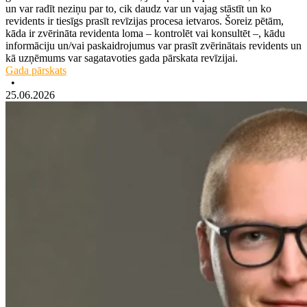
un var radīt neziņu par to, cik daudz var un vajag stāstīt un ko
revidents ir tiesīgs prasīt revīzijas procesa ietvaros. Šoreiz pētām,
kāda ir zvērināta revidenta loma – kontrolēt vai konsultēt –, kādu
informāciju un/vai paskaidrojumus var prasīt zvērinātais revidents un
kā uzņēmums var sagatavoties gada pārskata revīzijai.
Gada pārskats
•
25.06.2026