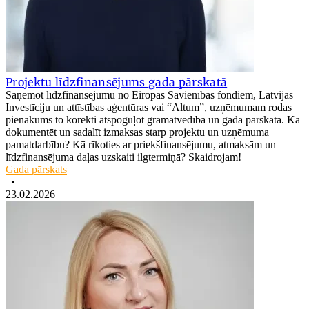
Projektu līdzfinansējums gada pārskatā
Saņemot līdzfinansējumu no Eiropas Savienības fondiem, Latvijas
Investīciju un attīstības aģentūras vai “Altum”, uzņēmumam rodas
pienākums to korekti atspoguļot grāmatvedībā un gada pārskatā. Kā
dokumentēt un sadalīt izmaksas starp projektu un uzņēmuma
pamatdarbību? Kā rīkoties ar priekšfinansējumu, atmaksām un
līdzfinansējuma daļas uzskaiti ilgtermiņā? Skaidrojam!
Gada pārskats
•
23.02.2026