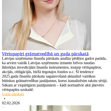
Vērtspapīri grāmatvedībā un gada pārskatā
Latvijas uzņēmumu finanšu pārskatu analīze pēdējos gados parāda,
ka arvien vairāk Latvijas uzņēmumu izmanto brīvos naudas
līdzekļus investīcijām finanšu instrumentos, tostarp vērtspapīros,
akcijās, obligācijās, biržā tirgotajos fondos u.c. Šī tendence
2025.gada finanšu pārskatu sagatavošanā aktualizē vairākus
būtiskus grāmatvedības jautājumus, kurus izanalizēsim rakstu sērijā.
Sākam ar vispārīgiem jautājumiem – kādi normatīvie akti jāievēro
vērtspapīru uzskaitē.
Gada pārskats
•
02.02.2026