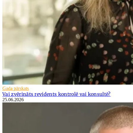
Gada pārskats
Vai zvērināts revidents kontrolē vai konsultē?
25.06.2026