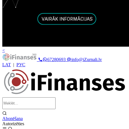
<
67280693
info@iZurnali.lv
LAT
|
РУС
Abonēšana
Autorizēties