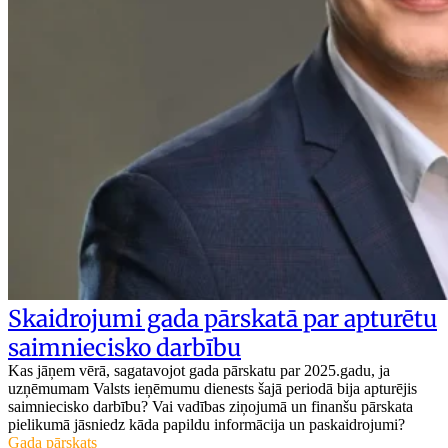
Skaidrojumi gada pārskatā par apturētu
saimniecisko darbību
Kas jāņem vērā, sagatavojot gada pārskatu par 2025.gadu, ja
uzņēmumam Valsts ieņēmumu dienests šajā periodā bija apturējis
saimniecisko darbību? Vai vadības ziņojumā un finanšu pārskata
pielikumā jāsniedz kāda papildu informācija un paskaidrojumi?
Gada pārskats