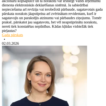
akcionāru kopsapulcē un tā norakstu var iesniegt Valsts ieņēmumu
dienesta elektroniskās deklarēšanas sistēmā. Ja sabiedrībai
nepieciešama arī revīzija vai ierobežotā pārbaude, sagatavotais gada
pārskata noraksts jāapstiprina arī zvērinātam revidentam, kurš ir
sagatavojis un parakstījis atzinumu vai pārbaudes ziņojumu. Tomēr
praksē, pārskatot jau sagatavotu, bet vēl neapstiprinātu norakstu,
nereti tiek konstatētas nepilnības. Kādas kļūdas visbiežāk tiek
pieļautas?
Gada pārskats
•
02.03.2026