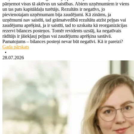
pārņemot visus tā aktīvus un saistības. Abiem uzņēmumiem ir viens
un tas pats kapitāldaļu turētājs. Rezultāts ir negatīvs, jo
pievienotajam uzņēmumam bija zaudējumi. Kā zināms, ja
uzņēmumi nav saistīti, tad grāmatvedībā rezultātu atzīst peļņas vai
zaudējumu aprēķinā, ja ir saistīti, tad to uzskaita kā reorganizācijas
rezervi bilances posteņos. Tomēr revidents uzstāj, ka negatīvais
rādītājs ir jāiekļauj peļņas vai zaudējumu aprēķina sastāvā.
Pamatojums – bilances posteņi nevar būt negatīvi. Kā ir pareizi?
Gada pārskats
•
28.07.2026