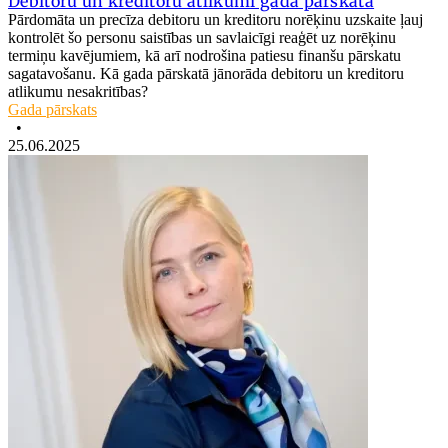
Debitoru un kreditoru atlikumi gada pārskatā
Pārdomāta un precīza debitoru un kreditoru norēķinu uzskaite ļauj
kontrolēt šo personu saistības un savlaicīgi reaģēt uz norēķinu
termiņu kavējumiem, kā arī nodrošina patiesu finanšu pārskatu
sagatavošanu. Kā gada pārskatā jānorāda debitoru un kreditoru
atlikumu nesakritības?
Gada pārskats
•
25.06.2025