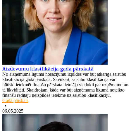
Aizdevumu klasifikācija gada pārskatā
No aizņēmuma līguma nosacījumu izpildes var būt atkarīga saistību
klasifikācija gada pārskatā. Savukārt, saistību klasifikācija var
būtiski ietekmēt finanšu pārskata lietotāja viedokli par uzņēmumu un
tā likviditāti. Skaidrojam, kāda var būt aizņēmuma līgumā noteikto
finanšu rādītāju neizpildes ietekme uz saistību klasifikāciju.
Gada pārskats
•
06.05.2025