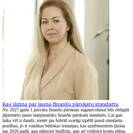
Kas jāzina par jauno finanšu pārskatu standartu
No 2027.gada 1.janvāra finanšu pārskatu sagatavošanai būs obligāti
jāpiemēro jauns starptautisko finanšu pārskatu standarts. Lai gan
laika vēl ir daudz, tomēr jau šobrīd svarīgi izpētīt jaunā standarta
prasības, jo ir vairākas būtiskas izmaiņas, kas uzņēmumiem jāzina
jau 2026.gadā, gan plānojot budžetu, gan arī veidojot kontu plānu.