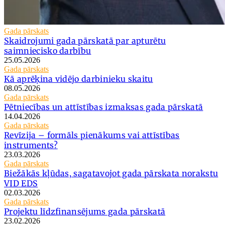
Gada pārskats
Skaidrojumi gada pārskatā par apturētu
saimniecisko darbību
25.05.2026
Gada pārskats
Kā aprēķina vidējo darbinieku skaitu
08.05.2026
Gada pārskats
Pētniecības un attīstības izmaksas gada pārskatā
14.04.2026
Gada pārskats
Revīzija – formāls pienākums vai attīstības
instruments?
23.03.2026
Gada pārskats
Biežākās kļūdas, sagatavojot gada pārskata norakstu
VID EDS
02.03.2026
Gada pārskats
Projektu līdzfinansējums gada pārskatā
23.02.2026