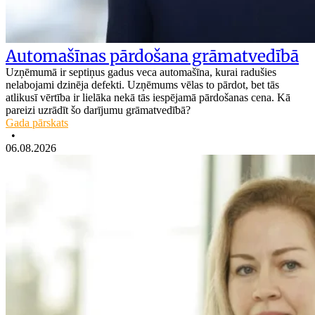
Automašīnas pārdošana grāmatvedībā
Uzņēmumā ir septiņus gadus veca automašīna, kurai radušies
nelabojami dzinēja defekti. Uzņēmums vēlas to pārdot, bet tās
atlikusī vērtība ir lielāka nekā tās iespējamā pārdošanas cena. Kā
pareizi uzrādīt šo darījumu grāmatvedībā?
Gada pārskats
•
06.08.2026