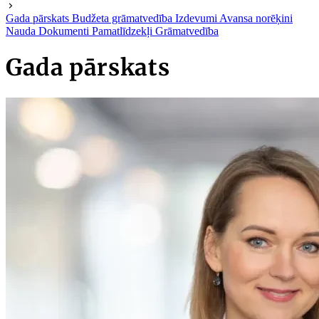
Gada pārskats
Budžeta grāmatvedība
Izdevumi
Avansa norēķini
Nauda
Dokumenti
Pamatlīdzekļi
Grāmatvedība
Gada pārskats