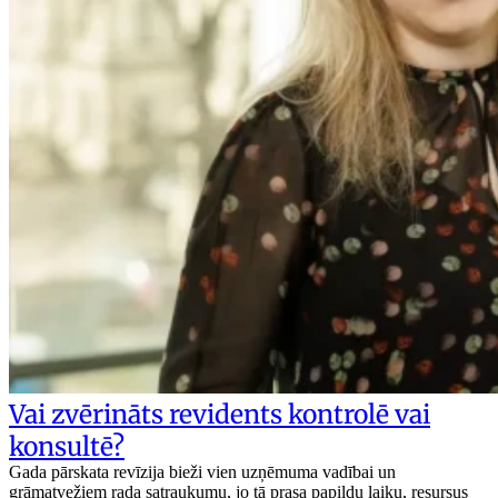
Vai zvērināts revidents kontrolē vai
konsultē?
Gada pārskata revīzija bieži vien uzņēmuma vadībai un
grāmatvežiem rada satraukumu, jo tā prasa papildu laiku, resursus