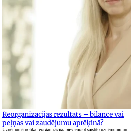
Reorganizācijas rezultāts – bilancē vai
peļņas vai zaudējumu aprēķinā?
Uzņēmumā notika reorganizācija, pievienojot saistīto uzņēmumu un