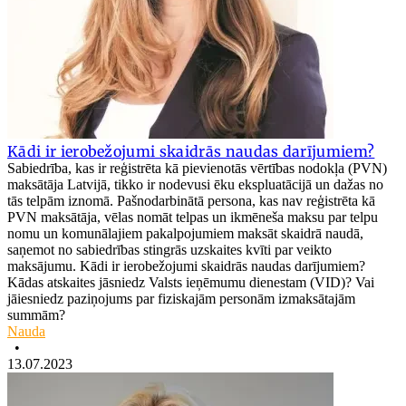
Kādi ir ierobežojumi skaidrās naudas darījumiem?
Sabiedrība, kas ir reģistrēta kā pievienotās vērtības nodokļa (PVN)
maksātāja Latvijā, tikko ir nodevusi ēku ekspluatācijā un dažas no
tās telpām iznomā. Pašnodarbinātā persona, kas nav reģistrēta kā
PVN maksātāja, vēlas nomāt telpas un ikmēneša maksu par telpu
nomu un komunālajiem pakalpojumiem maksāt skaidrā naudā,
saņemot no sabiedrības stingrās uzskaites kvīti par veikto
maksājumu. Kādi ir ierobežojumi skaidrās naudas darījumiem?
Kādas atskaites jāsniedz Valsts ieņēmumu dienestam (VID)? Vai
jāiesniedz paziņojums par fiziskajām personām izmaksātajām
summām?
Nauda
•
13.07.2023