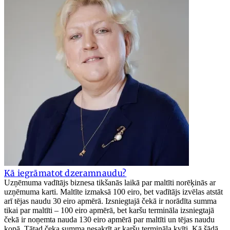
Kā iegrāmatot dzeramnaudu?
Uzņēmuma vadītājs biznesa tikšanās laikā par maltīti norēķinās ar
uzņēmuma karti. Maltīte izmaksā 100 eiro, bet vadītājs izvēlas atstāt
arī tējas naudu 30 eiro apmērā. Izsniegtajā čekā ir norādīta summa
tikai par maltīti – 100 eiro apmērā, bet karšu termināla izsniegtajā
čekā ir noņemta nauda 130 eiro apmērā par maltīti un tējas naudu
kopā. Tātad čeka summa nesakrīt ar karšu termināla kvīti. Kā šādā