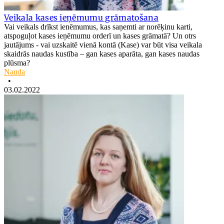
Veikala kases ieņēmumu grāmatošana
Vai veikals drīkst ienēmumus, kas saņemti ar norēķinu karti,
atspoguļot kases ieņēmumu orderī un kases grāmatā? Un otrs
jautājums - vai uzskaitē vienā kontā (Kase) var būt visa veikala
skaidrās naudas kustība – gan kases aparāta, gan kases naudas
plūsma?
Nauda
•
03.02.2022