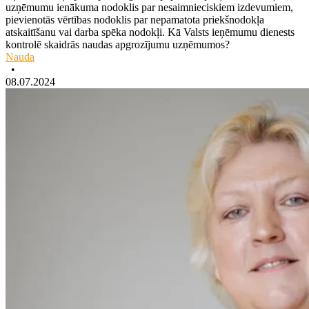
uzņēmumu ienākuma nodoklis par nesaimnieciskiem izdevumiem,
pievienotās vērtības nodoklis par nepamatota priekšnodokļa
atskaitīšanu vai darba spēka nodokļi. Kā Valsts ieņēmumu dienests
kontrolē skaidrās naudas apgrozījumu uzņēmumos?
Nauda
•
08.07.2024