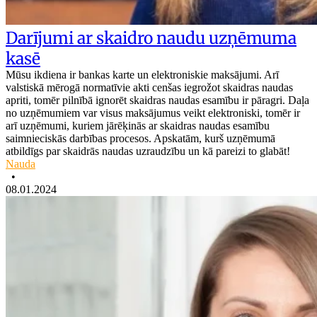
Darījumi ar skaidro naudu uzņēmuma
kasē
Mūsu ikdiena ir bankas karte un elektroniskie maksājumi. Arī
valstiskā mērogā normatīvie akti cenšas iegrožot skaidras naudas
apriti, tomēr pilnībā ignorēt skaidras naudas esamību ir pāragri. Daļa
no uzņēmumiem var visus maksājumus veikt elektroniski, tomēr ir
arī uzņēmumi, kuriem jārēķinās ar skaidras naudas esamību
saimnieciskās darbības procesos. Apskatām, kurš uzņēmumā
atbildīgs par skaidrās naudas uzraudzību un kā pareizi to glabāt!
Nauda
•
08.01.2024