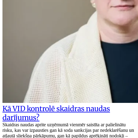
Kā VID kontrolē skaidras naudas
darījumus?
Skaidras naudas aprite uzņēmumā vienmēr saistīta ar palielinātu
risku, kas var izpausties gan kā soda sankcijas par nedeklarēšanu un
atļautā sliekšņa pārkāpumu, gan kā papildus aprēķināti nodokļi –