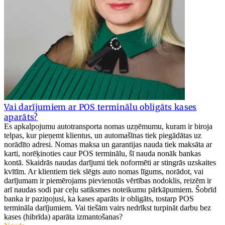
Vai darījumiem ar POS terminālu obligāts kases
aparāts?
Es apkalpojumu autotransporta nomas uzņēmumu, kuram ir biroja
telpas, kur pieņemt klientus, un automašīnas tiek piegādātas uz
norādīto adresi. Nomas maksa un garantijas nauda tiek maksāta ar
karti, norēķinoties caur POS terminālu, šī nauda nonāk bankas
kontā. Skaidrās naudas darījumi tiek noformēti ar stingrās uzskaites
kvītīm. Ar klientiem tiek slēgts auto nomas līgums, norādot, vai
darījumam ir piemērojams pievienotās vērtības nodoklis, reizēm ir
arī naudas sodi par ceļu satiksmes noteikumu pārkāpumiem. Šobrīd
banka ir paziņojusi, ka kases aparāts ir obligāts, tostarp POS
termināla darījumiem. Vai tiešām vairs nedrīkst turpināt darbu bez
kases (hibrīda) aparāta izmantošanas?