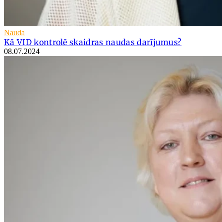
Nauda
Kā VID kontrolē skaidras naudas darījumus?
08.07.2024