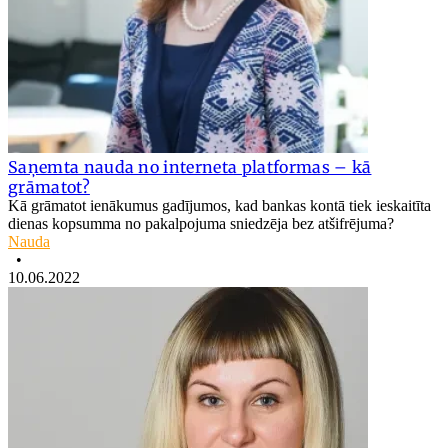
Saņemta nauda no interneta platformas – kā
grāmatot?
Kā grāmatot ienākumus gadījumos, kad bankas kontā tiek ieskaitīta
dienas kopsumma no pakalpojuma sniedzēja bez atšifrējuma?
Nauda
•
10.06.2022