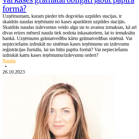
formā?
Uzņēmumam, kuram pieder trīs degvielas uzpildes stacijas, ir
skaidrās naudas ieņēmumi no kases aparātiem uzpildes stacijās.
Skaidrās naudas izdevumus veido algu un to avansu izmaksas, kā arī
divas reizes mēnesī nauda tiek nodota inkasatoriem, lai to iemaksātu
bankā. Uzņēmums grāmatvedību kārto grāmatvedības sistēmā. Vai
nepieciešams izdrukāt no sistēmas kases ieņēmumu un izdevumu
reģistrācijas žurnālu, lai tas būtu papīra formā? Vai nepieciešams
izdrukāt katru kases ieņēmumu/izdevumu orderi?
Nauda
•
26.10.2023