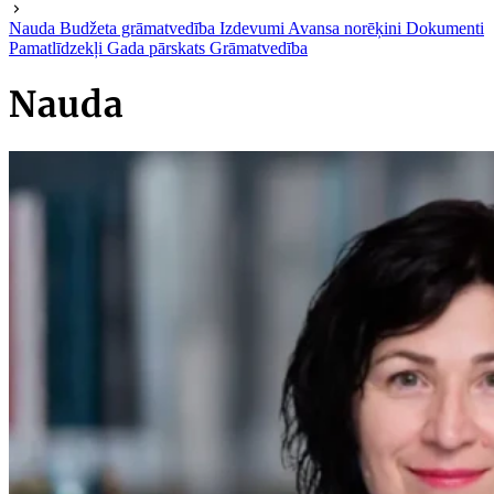
Nauda
Budžeta grāmatvedība
Izdevumi
Avansa norēķini
Dokumenti
Pamatlīdzekļi
Gada pārskats
Grāmatvedība
Nauda