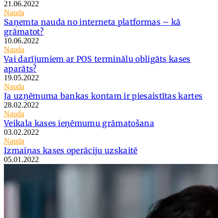
21.06.2022
Nauda
Saņemta nauda no interneta platformas – kā
grāmatot?
10.06.2022
Nauda
Vai darījumiem ar POS terminālu obligāts kases
aparāts?
19.05.2022
Nauda
Ja uzņēmuma bankas kontam ir piesaistītas kartes
28.02.2022
Nauda
Veikala kases ieņēmumu grāmatošana
03.02.2022
Nauda
Izmaiņas kases operāciju uzskaitē
05.01.2022