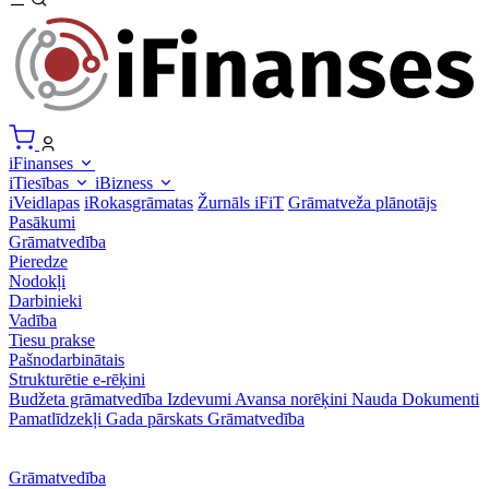
iFinanses
iTiesības
iBizness
iVeidlapas
iRokasgrāmatas
Žurnāls iFiT
Grāmatveža plānotājs
Pasākumi
Grāmatvedība
Pieredze
Nodokļi
Darbinieki
Vadība
Tiesu prakse
Pašnodarbinātais
Strukturētie e-rēķini
Budžeta grāmatvedība
Izdevumi
Avansa norēķini
Nauda
Dokumenti
Pamatlīdzekļi
Gada pārskats
Grāmatvedība
Grāmatvedība