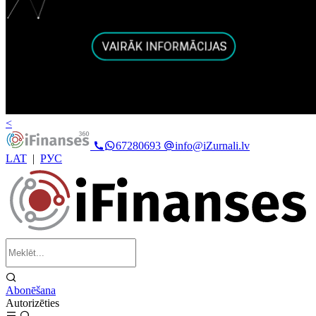
<
67280693
info@iZurnali.lv
LAT
|
РУС
Abonēšana
Autorizēties