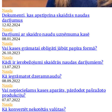
Nauda
Dokumenti, kas apstiprina skaidrās naudas
darījumus
12.02.2024
Nauda
Darījumi ar skaidro naudu uzņēmuma kasē
08.01.2024
Nauda
Vai kases grāmatai obligāti jābūt papīra formā?
26.10.2023
Nauda
Kādi ir ierobežojumi skaidrās naudas darījumiem?
13.07.2023
Nauda
Kā iegrāmatot dzeramnaudu?
08.09.2022
Nauda
Vai nepieciešams kases aparāts, pārdodot pašražoto
produkciju?
07.07.2022
Nauda
Kā konvertēt nekotētās valūtas?