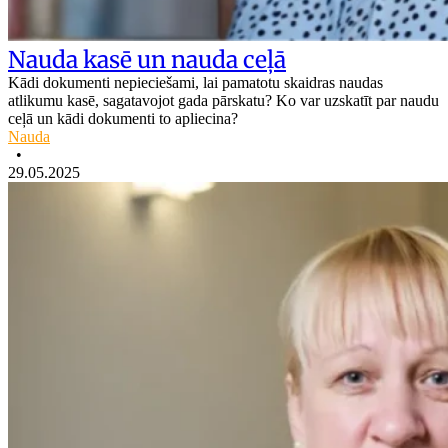
Nauda kasē un nauda ceļā
Kādi dokumenti nepieciešami, lai pamatotu skaidras naudas
atlikumu kasē, sagatavojot gada pārskatu? Ko var uzskatīt par naudu
ceļā un kādi dokumenti to apliecina?
Nauda
•
29.05.2025