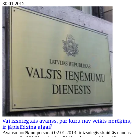
30.01.2015
Vai izsniegtais avanss, par kuru nav veikts norēķins,
ir jāpielīdzina algai?
Avansu norēķinu personai 02.01.2013. ir izsniegts skaidrās naudas