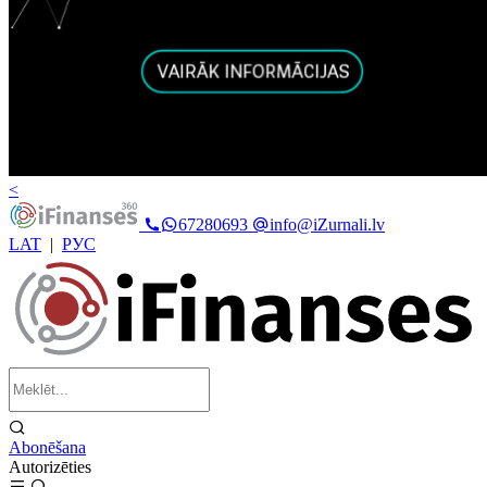
<
67280693
info@iZurnali.lv
LAT
|
РУС
Abonēšana
Autorizēties