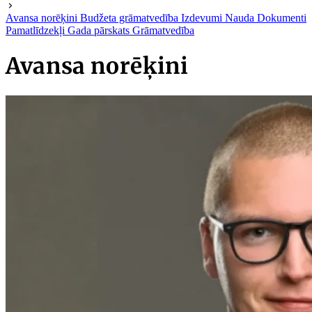
Avansa norēķini
Budžeta grāmatvedība
Izdevumi
Nauda
Dokumenti
Pamatlīdzekļi
Gada pārskats
Grāmatvedība
Avansa norēķini