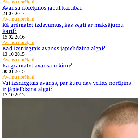
Avansa norēķini
Avansa norēķinos jābūt kārtībai
24.07.2017
Avansa norēķini
Kā grāmatot izdevumus, kas segti ar maksājumu
karti?
15.02.2016
Avansa norēķini
Kad izsniegtais avanss jāpielīdzina algai?
13.10.2015
Avansa norēķini
Kā grāmatot avansa rēķinu?
30.01.2015
Avansa norēķini
Vai izsniegtais avanss, par kuru nav veikts norēķins,
ir jāpielīdzina algai?
17.10.2013