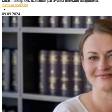
kuras maldīgi tiek uzskatītas par avansa norēķinu darījumiem.
Avansa norēķini
•
09.09.2024