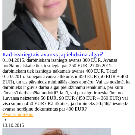
Kad izsniegtais avanss jāpielīdzina algai?
01.04.2015. darbiniekam izsniegts avanss 300 EUR. Avansa
norēķinu atskaite tiek iesniegta par 250 EUR. 27.06.2015.
darbiniekam tiek izsniegts nākamais avanss 400 EUR. Tātad
01.07.2015. kopējais avansa atlikums ir 450 EUR (50 EUR + 400
EUR), un tas pārsniedz minimālās algas apmēru. Vai tas nozīmē, ka
darbinieks ir guvis darba algai pielīdzināmu ienākumu, par kuru
jāmaksā darbaspēka nodokļi? Ja tā, vai par algu ir uzskatāmi no
1.avansa neiztērētie 50 EUR, 90 EUR (450 EUR – 360 EUR) vai
visa summa 450 EUR? Kā rīkoties, ja darbinieks 20.jūlijā iesniedz
avansa norēķinu dokumentus par 400 EUR?
Avansa norēķini
•
13.10.2015