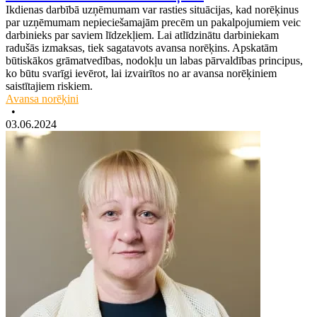
Ikdienas darbībā uzņēmumam var rasties situācijas, kad norēķinus
par uzņēmumam nepieciešamajām precēm un pakalpojumiem veic
darbinieks par saviem līdzekļiem. Lai atlīdzinātu darbiniekam
radušās izmaksas, tiek sagatavots avansa norēķins. Apskatām
būtiskākos grāmatvedības, nodokļu un labas pārvaldības principus,
ko būtu svarīgi ievērot, lai izvairītos no ar avansa norēķiniem
saistītajiem riskiem.
Avansa norēķini
•
03.06.2024