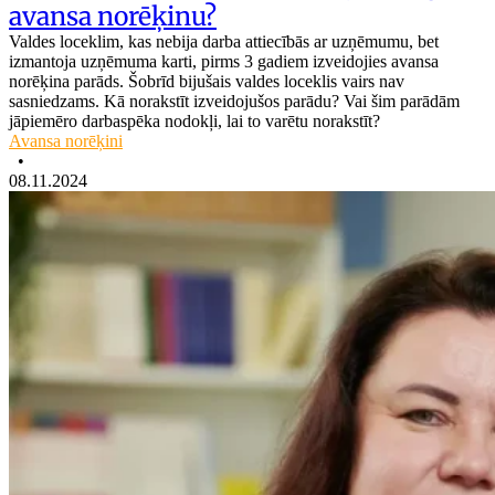
avansa norēķinu?
Valdes loceklim, kas nebija darba attiecībās ar uzņēmumu, bet
izmantoja uzņēmuma karti, pirms 3 gadiem izveidojies avansa
norēķina parāds. Šobrīd bijušais valdes loceklis vairs nav
sasniedzams. Kā norakstīt izveidojušos parādu? Vai šim parādām
jāpiemēro darbaspēka nodokļi, lai to varētu norakstīt?
Avansa norēķini
•
08.11.2024