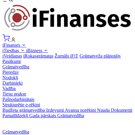
iFinanses
iTiesības
iBizness
iVeidlapas
iRokasgrāmatas
Žurnāls iFiT
Grāmatveža plānotājs
Pasākumi
Grāmatvedība
Pieredze
Nodokļi
Darbinieki
Vadība
Tiesu prakse
Pašnodarbinātais
Strukturētie e-rēķini
Budžeta grāmatvedība
Izdevumi
Avansa norēķini
Nauda
Dokumenti
Pamatlīdzekļi
Gada pārskats
Grāmatvedība
Grāmatvedība