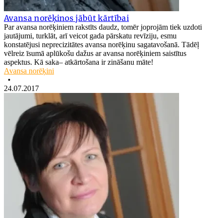
Avansa norēķinos jābūt kārtībai
Par avansa norēķiniem rakstīts daudz, tomēr joprojām tiek uzdoti
jautājumi, turklāt, arī veicot gada pārskatu revīziju, esmu
konstatējusi neprecizitātes avansa norēķinu sagatavošanā. Tādēļ
vēlreiz īsumā aplūkošu dažus ar avansa norēķiniem saistītus
aspektus. Kā saka– atkārtošana ir zināšanu māte!
Avansa norēķini
•
24.07.2017