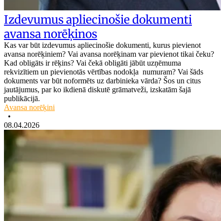
Izdevumus apliecinošie dokumenti
avansa norēķinos
Kas var būt izdevumus apliecinošie dokumenti, kurus pievienot
avansa norēķiniem? Vai avansa norēķinam var pievienot tikai čeku?
Kad obligāts ir rēķins? Vai čekā obligāti jābūt uzņēmuma
rekvizītiem un pievienotās vērtības nodokļa numuram? Vai šāds
dokuments var būt noformēts uz darbinieka vārda? Šos un citus
jautājumus, par ko ikdienā diskutē grāmatveži, izskatām šajā
publikācijā.
Avansa norēķini
•
08.04.2026