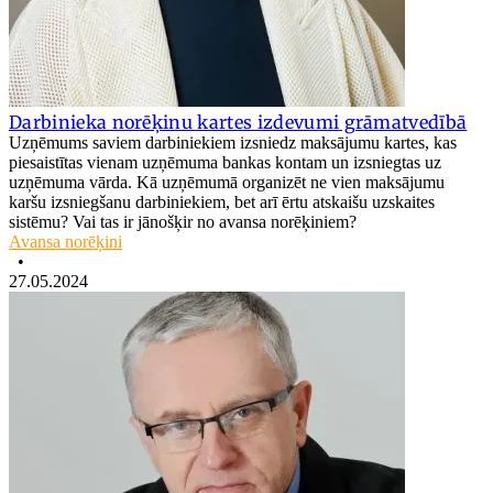
Darbinieka norēķinu kartes izdevumi grāmatvedībā
Uzņēmums saviem darbiniekiem izsniedz maksājumu kartes, kas
piesaistītas vienam uzņēmuma bankas kontam un izsniegtas uz
uzņēmuma vārda. Kā uzņēmumā organizēt ne vien maksājumu
karšu izsniegšanu darbiniekiem, bet arī ērtu atskaišu uzskaites
sistēmu? Vai tas ir jānošķir no avansa norēķiniem?
Avansa norēķini
•
27.05.2024