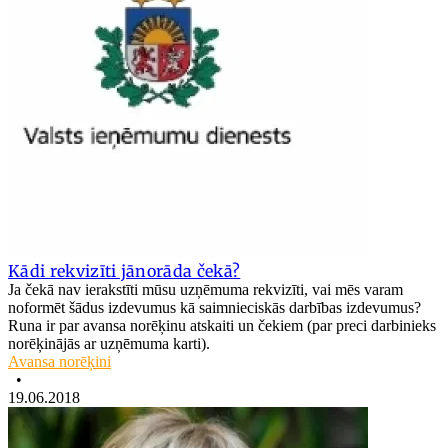
Kādi rekvizīti jānorāda čekā?
Ja čekā nav ierakstīti mūsu uzņēmuma rekvizīti, vai mēs varam
noformēt šādus izdevumus kā saimnieciskās darbības izdevumus?
Runa ir par avansa norēķinu atskaiti un čekiem (par preci darbinieks
norēķinājās ar uzņēmuma karti).
Avansa norēķini
•
19.06.2018