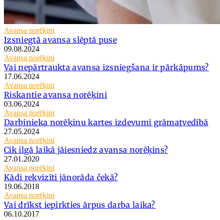
Avansa norēķini
Izsniegtā avansa slēptā puse
09.08.2024
Avansa norēķini
Vai nepārtraukta avansa izsniegšana ir pārkāpums?
17.06.2024
Avansa norēķini
Riskantie avansa norēķini
03.06.2024
Avansa norēķini
Darbinieka norēķinu kartes izdevumi grāmatvedībā
27.05.2024
Avansa norēķini
Cik ilgā laikā jāiesniedz avansa norēķins?
27.01.2020
Avansa norēķini
Kādi rekvizīti jānorāda čekā?
19.06.2018
Avansa norēķini
Vai drīkst iepirkties ārpus darba laika?
06.10.2017