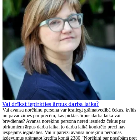
Vai drīkst iepirkties ārpus darba laika?
Vai avansa norēķinu persona var iesniegt grāmatvedībā čekus, kvītis
un pavadzīmes par precēm, kas pirktas ārpus darba laika vai
brīvdienās? Avansa norēķinu persona nereti iesniedz čekus par
pirkumiem ārpus darba laika, jo darba laikā konkrēto preci nav
iespējams iegādāties. Vai ir pareizi avansa norēķinu personas
izdevumus grāmatot kredīta kontā 2380 "Norēķini par prasībām pret