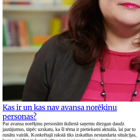
Kas ir un kas nav avansa norēķinu
personas?
Par avansa norēķinu personām ikdienā saņemu diezgan daudz
jautājumus, tāpēc uzskatu, ka šī tēma ir pietiekami aktuāla, lai par to
runātu vairāk. Konkrētajā rakstā tiks izskatītas nestandarta situācijas,