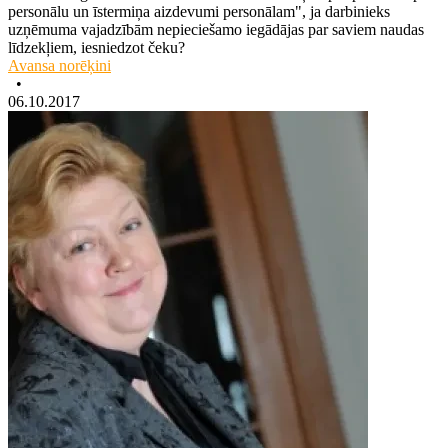
personālu un īstermiņa aizdevumi personālam", ja darbinieks
uzņēmuma vajadzībām nepieciešamo iegādājas par saviem naudas
līdzekļiem, iesniedzot čeku?
Avansa norēķini
•
06.10.2017