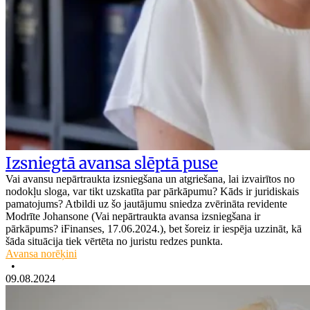
Izsniegtā avansa slēptā puse
Vai avansu nepārtraukta izsniegšana un atgriešana, lai izvairītos no
nodokļu sloga, var tikt uzskatīta par pārkāpumu? Kāds ir juridiskais
pamatojums? Atbildi uz šo jautājumu sniedza zvērināta revidente
Modrīte Johansone (Vai nepārtraukta avansa izsniegšana ir
pārkāpums? iFinanses, 17.06.2024.), bet šoreiz ir iespēja uzzināt, kā
šāda situācija tiek vērtēta no juristu redzes punkta.
Avansa norēķini
•
09.08.2024