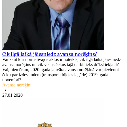
Cik ilgā laikā jāiesniedz avansa norēķins?
Vai kaut kur normatīvajos aktos ir noteikts, cik ilgā laikā jāiesniedz
avansa norēķins un cik vecus čekus tajā darbinieks drīkst iekļaut?
Vai, piemēram, 2020. gada janvāra avansa norēķinā var pievienot
čeku par izdevumiem (transporta biļetes iegāde) 2019. gada
novembrī?
Avansa norēķini
•
27.01.2020