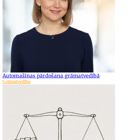
Automašīnas pārdošana grāmatvedībā
Grāmatvedība