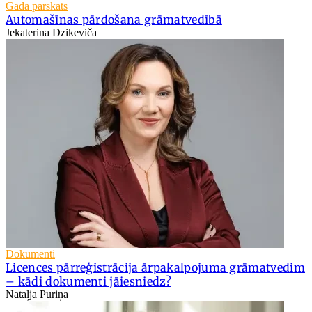
Gada pārskats
Automašīnas pārdošana grāmatvedībā
Jekaterina Dzikeviča
Dokumenti
Licences pārreģistrācija ārpakalpojuma grāmatvedim
– kādi dokumenti jāiesniedz?
Nataļja Puriņa