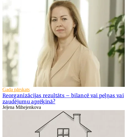
Gada pārskats
Reorganizācijas rezultāts – bilancē vai peļņas vai
zaudējumu aprēķinā?
Jeļena Mihejenkova