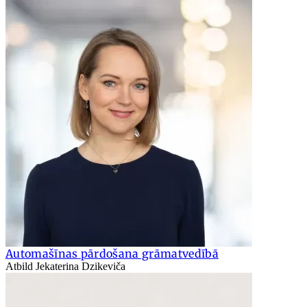
Automašīnas pārdošana grāmatvedībā
Atbild Jekaterina Dzikeviča