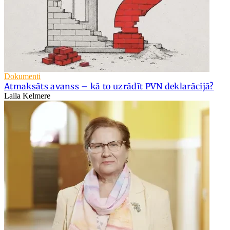
Dokumenti
Atmaksāts avanss – kā to uzrādīt PVN deklarācijā?
Laila Kelmere