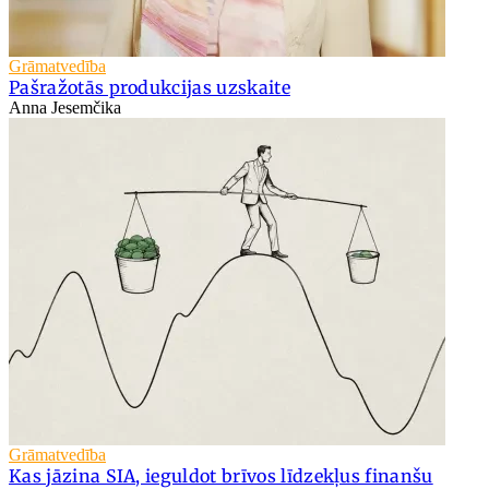
Grāmatvedība
Pašražotās produkcijas uzskaite
Anna Jesemčika
Grāmatvedība
Kas jāzina SIA, ieguldot brīvos līdzekļus finanšu