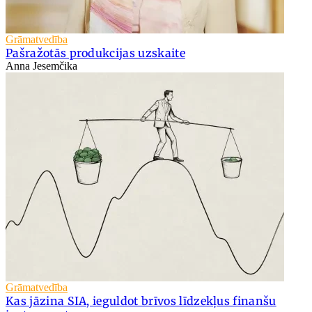
Grāmatvedība
Pašražotās produkcijas uzskaite
Anna Jesemčika
Grāmatvedība
Kas jāzina SIA, ieguldot brīvos līdzekļus finanšu