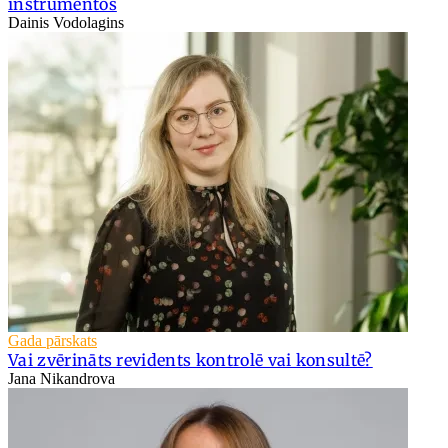
instrumentos
Dainis Vodolagins
Gada pārskats
Vai zvērināts revidents kontrolē vai konsultē?
Jana Nikandrova