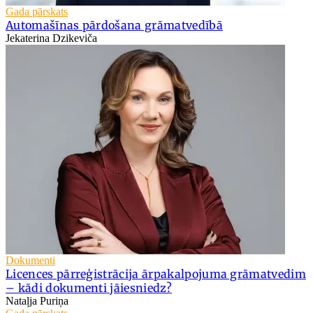
Gada pārskats
Automašīnas pārdošana grāmatvedībā
Jekaterina Dzikeviča
Dokumenti
Licences pārreģistrācija ārpakalpojuma grāmatvedim
– kādi dokumenti jāiesniedz?
Nataļja Puriņa