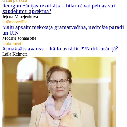
Gada pārskats
Reorganizācijas rezultāts – bilancē vai peļņas vai
zaudējumu aprēķinā?
Jeļena Mihejenkova
Grāmatvedība
Māju apsaimniekotāja grāmatvedība, nedrošie parādi
un UIN
Modrīte Johansone
Dokumenti
Atmaksāts avanss – kā to uzrādīt PVN deklarācijā?
Laila Kelmere