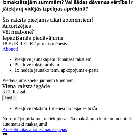
izmaksātajām summām? Vai šādas dāvanas vērtība ir
jāiekļauj vidējās izpeļņas aprēķinā?
Šis raksts pieejams tikai abonentiem!
Autorizējies
Vēl neabonē?
Iepazīšanās piedāvājums
18 EUR
9 EUR
/ pirmais mēnesis
Abonēt!
Piekļuve jaunākajiem iFinanses rakstiem
Piekļuve rakstu arhīvam
1x nedēļā jaunāko tēmu apkopojums e-pastā
Piedāvājums spēkā jauniem klientiem
Viena raksta iegāde
3 EUR
/ gab.
Lasīt!
Piekļuve rakstam 1 mēnesi no iegādes brīža
Noformējot pirkumu, netiek piesaistīta maksājumu karte un nenotiek
automātiski maksājumi!
Apskatīt citas abonēšanas iespējas