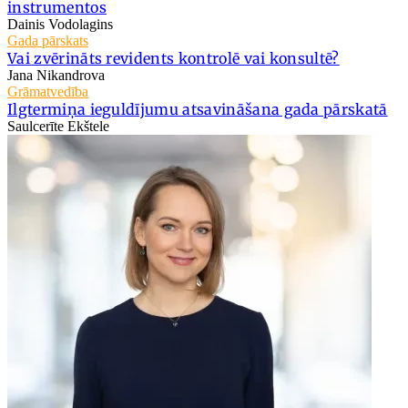
instrumentos
Dainis Vodolagins
Gada pārskats
Vai zvērināts revidents kontrolē vai konsultē?
Jana Nikandrova
Grāmatvedība
Ilgtermiņa ieguldījumu atsavināšana gada pārskatā
Saulcerīte Ekštele