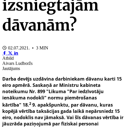
izsniegtajām
dāvanām?
02.07.2021. • 3 MIN
Atbild
Aivars Ludboržs
Jautājums
Darba devējs uzdāvina darbiniekam dāvanu karti 15
eiro apmērā. Saskaņā ar Ministru kabineta
noteikumu Nr. 899 "Likuma "Par iedzīvotāju
ienākuma nodokli" normu piemērošanas
2
kārtība"
18.
9. apakšpunktu
, par dāvanu, kuras
kopējā vērtība taksācijas gada laikā nepārsniedz 15
eiro, nodoklis nav jāmaksā. Vai šīs dāvanas vērtība ir
jāuzrāda paziņojumā par fiziskai personai