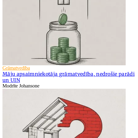
Grāmatvedība
Māju apsaimniekotāja grāmatvedība, nedrošie parādi
un UIN
Modrīte Johansone