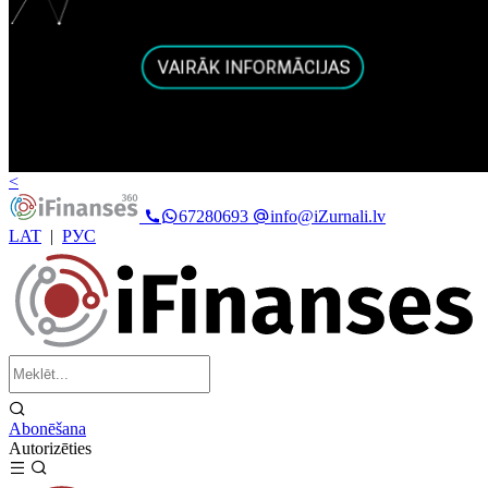
<
67280693
info@iZurnali.lv
LAT
|
РУС
Abonēšana
Autorizēties