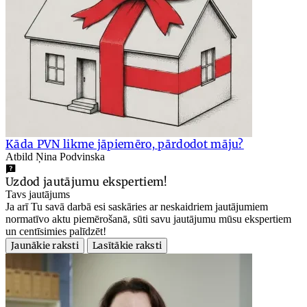
Kāda PVN likme jāpiemēro, pārdodot māju?
Atbild Ņina Podvinska
Uzdod jautājumu ekspertiem!
Tavs jautājums
Ja arī Tu savā darbā esi saskāries ar neskaidriem jautājumiem
normatīvo aktu piemērošanā, sūti savu jautājumu mūsu ekspertiem
un centīsimies palīdzēt!
Jaunākie raksti
Lasītākie raksti