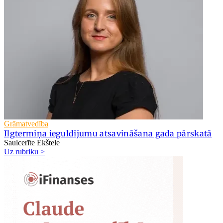
Grāmatvedība
Ilgtermiņa ieguldījumu atsavināšana gada pārskatā
Saulcerīte Ekštele
Uz rubriku >