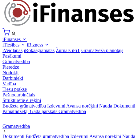
iFinanses
iTiesības
iBizness
iVeidlapas
iRokasgrāmatas
Žurnāls iFiT
Grāmatveža plānotājs
Pasākumi
Grāmatvedība
Pieredze
Nodokļi
Darbinieki
Vadība
Tiesu prakse
Pašnodarbinātais
Strukturētie e-rēķini
Budžeta grāmatvedība
Izdevumi
Avansa norēķini
Nauda
Dokumenti
Pamatlīdzekļi
Gada pārskats
Grāmatvedība
Grāmatvedība
Dokumenti
Budžeta grāmatvedība
Izdevumi
Avansa norēķini
Nauda