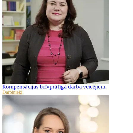
Kompensācijas brīvprātīgā darba veicējiem
Darbinieki