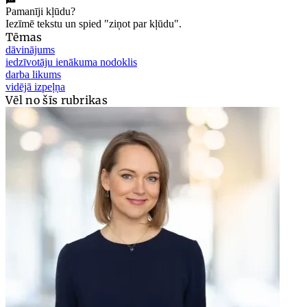
Pamanīji kļūdu?
Iezīmē tekstu un spied "ziņot par kļūdu".
Tēmas
dāvinājums
iedzīvotāju ienākuma nodoklis
darba likums
vidējā izpeļņa
Vēl no šīs rubrikas