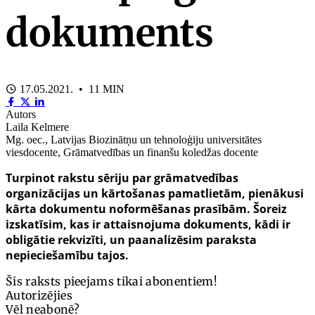
dokuments
17.05.2021. • 11 MIN
Autors
Laila Kelmere
Mg. oec., Latvijas Biozinātņu un tehnoloģiju universitātes
viesdocente, Grāmatvedības un finanšu koledžas docente
Turpinot rakstu sēriju par grāmatvedības
organizācijas un kārtošanas pamatlietām, pienākusi
kārta dokumentu noformēšanas prasībām. Šoreiz
izskatīsim, kas ir attaisnojuma dokuments, kādi ir
obligātie rekvizīti, un paanalizēsim paraksta
nepieciešamību tajos.
Šis raksts pieejams tikai abonentiem!
Autorizējies
Vēl neabonē?