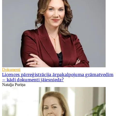
Dokumenti
Licences pārreģistrācija ārpakalpojuma grāmatvedim
– kādi dokumenti jāiesniedz?
Nataļja Puriņa