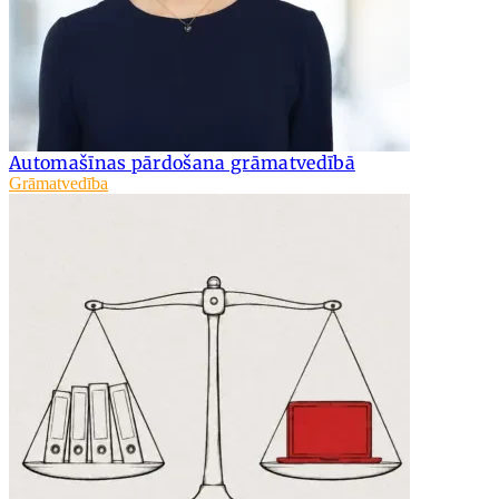
Automašīnas pārdošana grāmatvedībā
Grāmatvedība