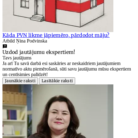
Kāda PVN likme jāpiemēro, pārdodot māju?
Atbild Ņina Podvinska
Uzdod jautājumu ekspertiem!
Tavs jautājums
Ja arī Tu savā darbā esi saskāries ar neskaidriem jautājumiem
normatīvo aktu piemērošanā, sūti savu jautājumu mūsu ekspertiem
un centīsimies palīdzēt!
Jaunākie raksti
Lasītākie raksti