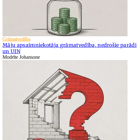
Grāmatvedība
Māju apsaimniekotāja grāmatvedība, nedrošie parādi
un UIN
Modrīte Johansone