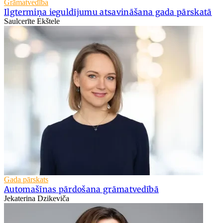
Grāmatvedība
Ilgtermiņa ieguldījumu atsavināšana gada pārskatā
Saulcerīte Ekštele
Gada pārskats
Automašīnas pārdošana grāmatvedībā
Jekaterina Dzikeviča