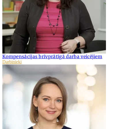
Kompensācijas brīvprātīgā darba veicējiem
Darbinieki