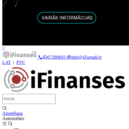
<
67280693
info@iZurnali.lv
LAT
|
РУС
Abonēšana
Autorizēties