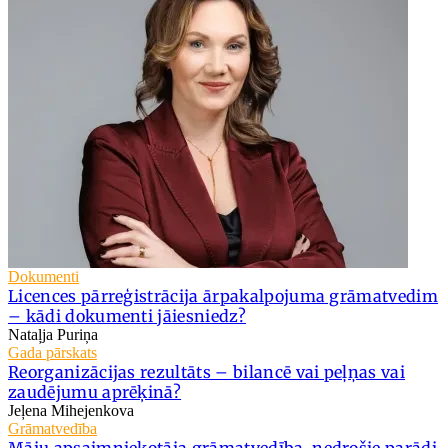
Dokumenti
Licences pārreģistrācija ārpakalpojuma grāmatvedim
– kādi dokumenti jāiesniedz?
Nataļja Puriņa
Gada pārskats
Reorganizācijas rezultāts – bilancē vai peļņas vai
zaudējumu aprēķinā?
Jeļena Mihejenkova
Grāmatvedība