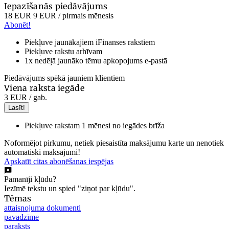
Iepazīšanās piedāvājums
18 EUR
9 EUR
/ pirmais mēnesis
Abonēt!
Piekļuve jaunākajiem iFinanses rakstiem
Piekļuve rakstu arhīvam
1x nedēļā jaunāko tēmu apkopojums e-pastā
Piedāvājums spēkā jauniem klientiem
Viena raksta iegāde
3 EUR
/ gab.
Lasīt!
Piekļuve rakstam 1 mēnesi no iegādes brīža
Noformējot pirkumu, netiek piesaistīta maksājumu karte un nenotiek
automātiski maksājumi!
Apskatīt citas abonēšanas iespējas
Pamanīji kļūdu?
Iezīmē tekstu un spied "ziņot par kļūdu".
Tēmas
attaisnojuma dokumenti
pavadzīme
paraksts