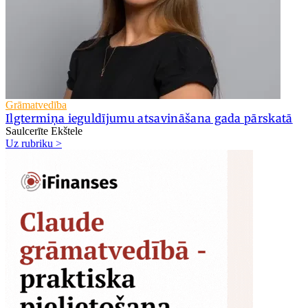
Grāmatvedība
Ilgtermiņa ieguldījumu atsavināšana gada pārskatā
Saulcerīte Ekštele
Uz rubriku >