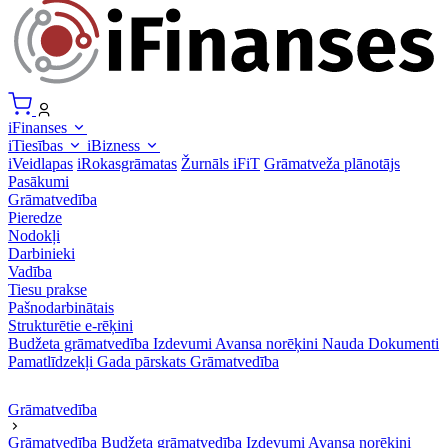
iFinanses
iTiesības
iBizness
iVeidlapas
iRokasgrāmatas
Žurnāls iFiT
Grāmatveža plānotājs
Pasākumi
Grāmatvedība
Pieredze
Nodokļi
Darbinieki
Vadība
Tiesu prakse
Pašnodarbinātais
Strukturētie e-rēķini
Budžeta grāmatvedība
Izdevumi
Avansa norēķini
Nauda
Dokumenti
Pamatlīdzekļi
Gada pārskats
Grāmatvedība
Grāmatvedība
Grāmatvedība
Budžeta grāmatvedība
Izdevumi
Avansa norēķini