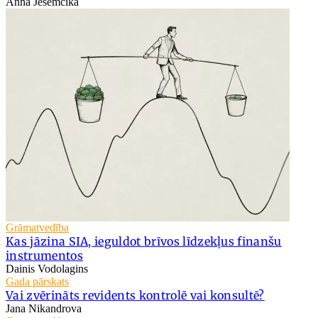
Anna Jesemčika
Grāmatvedība
Kas jāzina SIA, ieguldot brīvos līdzekļus finanšu
instrumentos
Dainis Vodolagins
Gada pārskats
Vai zvērināts revidents kontrolē vai konsultē?
Jana Nikandrova