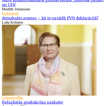
Māju apsaimniekotāja grāmatvedība, nedrošie parādi
un UIN
Modrīte Johansone
Dokumenti
Atmaksāts avanss – kā to uzrādīt PVN deklarācijā?
Laila Kelmere
Grāmatvedība
Pašražotās produkcijas uzskaite