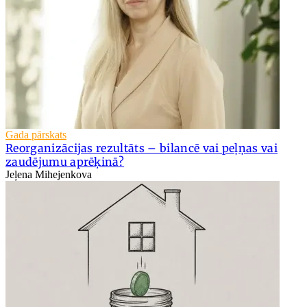
Gada pārskats
Reorganizācijas rezultāts – bilancē vai peļņas vai
zaudējumu aprēķinā?
Jeļena Mihejenkova