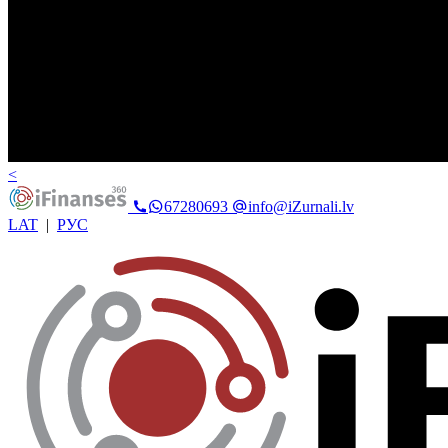
<
67280693
info@iZurnali.lv
LAT
|
РУС