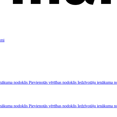
umi
nākuma nodoklis
Pievienotās vērtības nodoklis
Iedzīvotāju ienākuma n
nākuma nodoklis
Pievienotās vērtības nodoklis
Iedzīvotāju ienākuma n