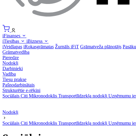
iFinanses
iTiesības
iBizness
iVeidlapas
iRokasgrāmatas
Žurnāls iFiT
Grāmatveža plānotājs
Pasāk
Grāmatvedība
Pieredze
Nodokļi
Darbinieki
Vadība
Tiesu prakse
Pašnodarbinātais
Strukturētie e-rēķini
Sociālais
Citi
Mikronodoklis
Transportlīdzekļa nodokļi
Uzņēmumu ie
Nodokļi
Sociālais
Citi
Mikronodoklis
Transportlīdzekļa nodokļi
Uzņēmumu ie