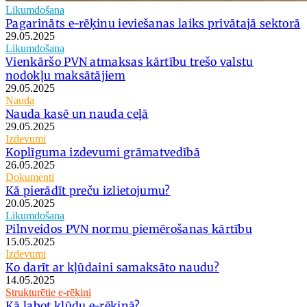
Likumdošana
Pagarināts e-rēķinu ieviešanas laiks privātajā sektorā
29.05.2025
Likumdošana
Vienkāršo PVN atmaksas kārtību trešo valstu
nodokļu maksātājiem
29.05.2025
Nauda
Nauda kasē un nauda ceļā
29.05.2025
Izdevumi
Koplīguma izdevumi grāmatvedībā
26.05.2025
Dokumenti
Kā pierādīt preču izlietojumu?
20.05.2025
Likumdošana
Pilnveidos PVN normu piemērošanas kārtību
15.05.2025
Izdevumi
Ko darīt ar kļūdaini samaksāto naudu?
14.05.2025
Strukturētie e-rēķini
Kā labot kļūdu e-rēķinā?