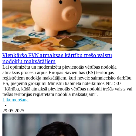
Vienkāršo PVN atmaksas kārtību trešo valstu
nodokļu maksātājiem
Lai optimizētu un modernizētu pievienotās vērtības nodokļa
atmaksas procesu ārpus Eiropas Savienības (ES) teritorijas
reģistrētiem nodokļa maksātājiem, kuri neveic saimniecisko darbību
ES, pieņemti grozījumi Ministru kabineta noteikumos Nr.1507
“Kārtība, kādā atmaksā pievienotās vērtības nodokli trešās valsts vai
trešās teritorijas reģistrētam nodokļa maksātājam”.
Likumdošana
•
29.05.2025