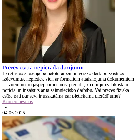
Preces esība nepierāda darījumu
Lai strīdus situācijā pamatotu ar saimniecisko darbību saistītos
izdevumus, nepietiek vien ar formāliem attaisnojuma dokumentiem
– uzņēmumam jāspēj pārliecinoši pierādīt, ka darījums faktiski ir
noticis un ir saistīts ar tā saimniecisko darbību. Vai preces fiziska
esība pati par sevi ir uzskatāma par pietiekamu pierādījumu?
Komerctiesības
•
04.06.2025