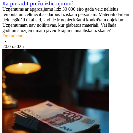
Kā pierādīt preču izlietojumu?
Uzņēmums ar apgrozījumu līdz 30 000 eiro gadā veic nelielus
remonta un celtniecības darbus fiziskām personām. Materiāli darbam
tiek iegādāti tikai tad, kad tie ir nepieciešami konkrētam objektam.
Uzņēmumam nav noliktavas, kur glabātos materiāli. Vai šādā
gadījumā uzņēmumam jāveic krājumu analītiskā uzskaite?
Dokumenti
•
20.05.2025