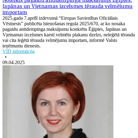
Noteikts pagaidu antidempinga maksājums Ēģiptes,
Japānas un Vjetnamas izcelsmes tērauda velmējumu
importam
2025.gada 7.aprīlī izdevumā “Eiropas Savienības Oficiālais
Vēstnesis” publicēta īstenošanas regula 2025/670, ar ko nosaka
pagaidu antidempinga maksājumu konkrētu Ēģiptes, Japānas un
Vjetnamas izcelsmes karsti velmētu plakanu dzelzs, neleģētā tērauda
vai cita leģētā tērauda velmējumu importam, informē Valsts
ieņēmumu dienests.
VID informācija
•
09.04.2025