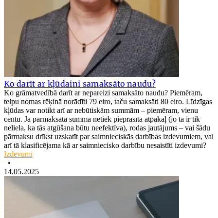
Ko darīt ar kļūdaini samaksāto naudu?
Ko grāmatvedībā darīt ar nepareizi samaksāto naudu? Piemēram,
telpu nomas rēķinā norādīti 79 eiro, taču samaksāti 80 eiro. Līdzīgas
kļūdas var notikt arī ar nebūtiskām summām – piemēram, vienu
centu. Ja pārmaksātā summa netiek pieprasīta atpakaļ (jo tā ir tik
neliela, ka tās atgūšana būtu neefektīva), rodas jautājums – vai šādu
pārmaksu drīkst uzskatīt par saimnieciskās darbības izdevumiem, vai
arī tā klasificējama kā ar saimniecisko darbību nesaistīti izdevumi?
Izdevumi
•
14.05.2025