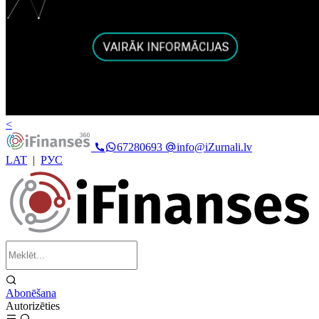
<
67280693
info@iZurnali.lv
LAT
|
РУС
Abonēšana
Autorizēties