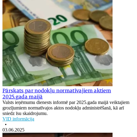
Pārskats par nodokļu normatīvajiem aktiem
2025.gada maijā
Valsts ieņēmumu dienests informē par 2025.gada maijā veiktajiem
grozījumiem normatīvajos aktos nodokļu administrēšanā, kā arī
sniedz īsu skaidrojumu.
VID informācija
•
03.06.2025