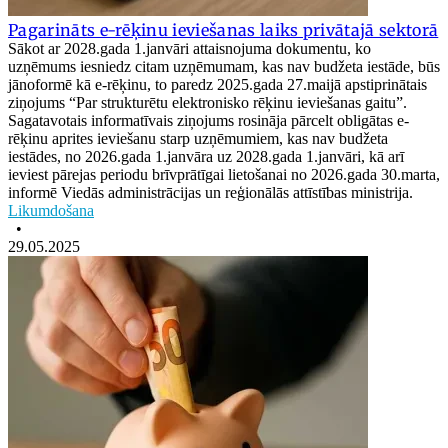
Pagarināts e-rēķinu ieviešanas laiks privātajā sektorā
Sākot ar 2028.gada 1.janvāri attaisnojuma dokumentu, ko
uzņēmums iesniedz citam uzņēmumam, kas nav budžeta iestāde, būs
jānoformē kā e-rēķinu, to paredz 2025.gada 27.maijā apstiprinātais
ziņojums “Par strukturētu elektronisko rēķinu ieviešanas gaitu”.
Sagatavotais informatīvais ziņojums rosināja pārcelt obligātas e-
rēķinu aprites ieviešanu starp uzņēmumiem, kas nav budžeta
iestādes, no 2026.gada 1.janvāra uz 2028.gada 1.janvāri, kā arī
ieviest pārejas periodu brīvprātīgai lietošanai no 2026.gada 30.marta,
informē Viedās administrācijas un reģionālās attīstības ministrija.
Likumdošana
•
29.05.2025