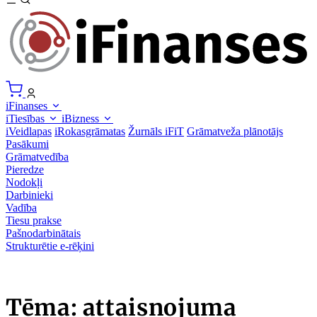
iFinanses
iTiesības
iBizness
iVeidlapas
iRokasgrāmatas
Žurnāls iFiT
Grāmatveža plānotājs
Pasākumi
Grāmatvedība
Pieredze
Nodokļi
Darbinieki
Vadība
Tiesu prakse
Pašnodarbinātais
Strukturētie e-rēķini
Tēma: attaisnojuma