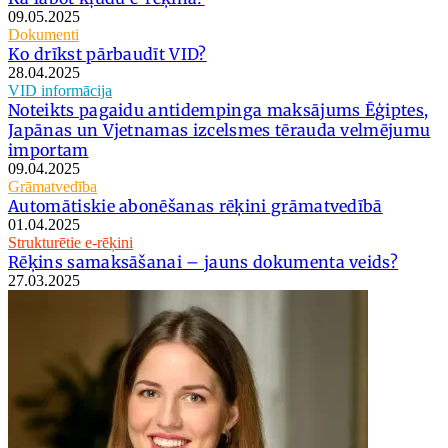
09.05.2025
Dokumenti
Ko drīkst pārbaudīt VID?
28.04.2025
VID informācija
Noteikts pagaidu antidempinga maksājums Ēģiptes,
Japānas un Vjetnamas izcelsmes tērauda velmējumu
importam
09.04.2025
Grāmatvedība
Automātiskie abonēšanas rēķini grāmatvedībā
01.04.2025
Strukturētie e-rēķini
Rēķins samaksāšanai – jauns dokumenta veids?
27.03.2025