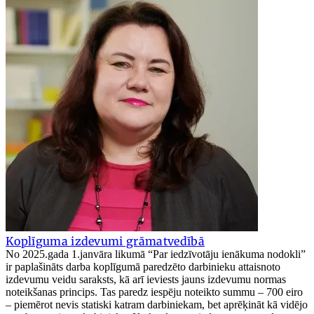
Koplīguma izdevumi grāmatvedībā
No 2025.gada 1.janvāra likumā “Par iedzīvotāju ienākuma nodokli”
ir paplašināts darba koplīgumā paredzēto darbinieku attaisnoto
izdevumu veidu saraksts, kā arī ieviests jauns izdevumu normas
noteikšanas princips. Tas paredz iespēju noteikto summu – 700 eiro
– piemērot nevis statiski katram darbiniekam, bet aprēķināt kā vidējo