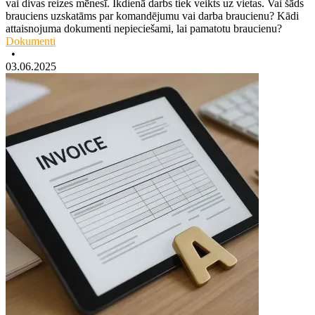
vai divas reizes mēnesī. Ikdienā darbs tiek veikts uz vietas. Vai šāds
brauciens uzskatāms par komandējumu vai darba braucienu? Kādi
attaisnojuma dokumenti nepieciešami, lai pamatotu braucienu?
Dokumenti
•
03.06.2025