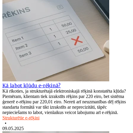
Kā labot kļūdu e-rēķinā?
Kā rīkoties, ja strukturētajā elektroniskajā rēķinā konstatēta kļūda?
Piemēram, klientam tiek izrakstīts rēķins par 220 eiro, bet sistēma
ģenerē e-rēķinu par 220,01 eiro. Nereti arī neuzmanības dēļ rēķins
standarta formātā var tikt izrakstīts ar neprecizitāti, tāpēc
nepieciešams to labot, vienlaikus veicot labojumu arī e-rēķinā.
Strukturētie e-rēķini
•
09.05.2025