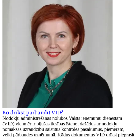
Ko drīkst pārbaudīt VID?
Nodokļu administrēšanas nolūkos Valsts ieņēmumu dienestam
(VID) vienmēr ir bijušas tiesības īstenot dažādus ar nodokļu
nomaksas uzraudzību saistītus kontroles pasākumus, piemēram,
veikt pārbaudes uzņēmumā. Kādus dokumentus VID drīkst pieprasīt