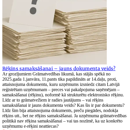
Rēķins samaksāšanai – jauns dokumenta veids?
Ar grozījumiem Grāmatvedības likumā, kas stājās spēkā no
2025.gada 1.janvāra, 11.pants tika papildināts ar 14.daļu, proti,
attaisnojuma dokumentu, kuru uzņēmums izsniedz citam Latvijā
reģistrētam uzņēmumam – preces vai pakalpojuma saņēmējam –
samaksāšanai (rēķinu), noformē kā strukturētu elektronisko rēķinu.
Līdz ar to grāmatvežiem ir radies jautājums – vai rēķins
samaksāšanai ir jauns dokumenta veids? Kas šis ir par dokumentu?
Līdz šim bija attaisnojuma dokuments, preču piegādes, nodokļa
rēķins utt., bet ne rēķins samaksāšanai. Ja uzņēmuma grāmatvedības
politikā nav rēķina samaksāšanai – vai tas nozīmē, ka uz konkrēto
uzņēmumu e-rēķini neattiecas?