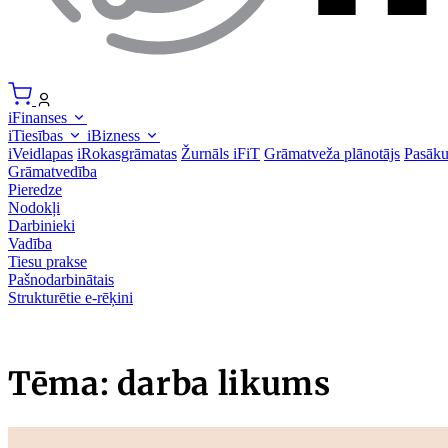
iFinanses
iTiesības
iBizness
iVeidlapas
iRokasgrāmatas
Žurnāls iFiT
Grāmatveža plānotājs
Pasāk
Grāmatvedība
Pieredze
Nodokļi
Darbinieki
Vadība
Tiesu prakse
Pašnodarbinātais
Strukturētie e-rēķini
Tēma: darba likums