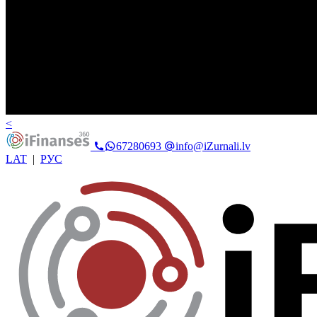
<
67280693
info@iZurnali.lv
LAT
|
РУС