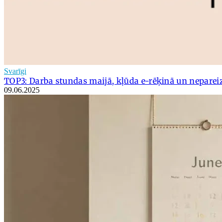
Svarīgi
TOP3: Darba stundas maijā, kļūda e-rēķinā un nepare
09.06.2025