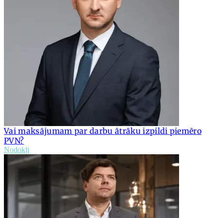
Vai maksājumam par darbu ātrāku izpildi piemēro
PVN?
Nodokļi