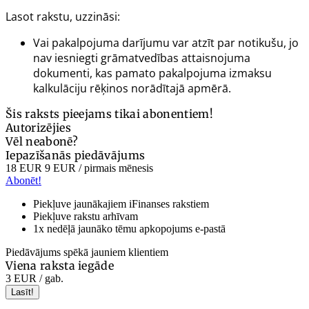
Lasot rakstu, uzzināsi:
Vai pakalpojuma darījumu var atzīt par notikušu, jo
nav iesniegti grāmatvedības attaisnojuma
dokumenti, kas pamato pakalpojuma izmaksu
kalkulāciju rēķinos norādītajā apmērā.
Šis raksts pieejams tikai abonentiem!
Autorizējies
Vēl neabonē?
Iepazīšanās piedāvājums
18 EUR
9 EUR
/ pirmais mēnesis
Abonēt!
Piekļuve jaunākajiem iFinanses rakstiem
Piekļuve rakstu arhīvam
1x nedēļā jaunāko tēmu apkopojums e-pastā
Piedāvājums spēkā jauniem klientiem
Viena raksta iegāde
3 EUR
/ gab.
Lasīt!