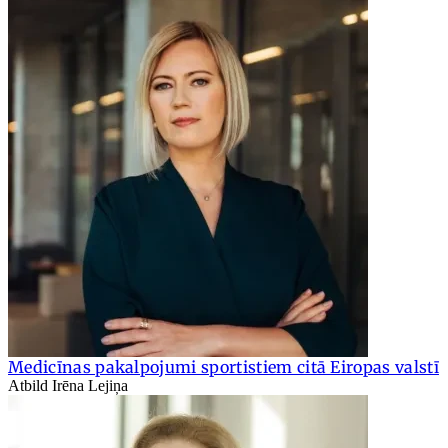
Medicīnas pakalpojumi sportistiem citā Eiropas valstī
Atbild Irēna Lejiņa