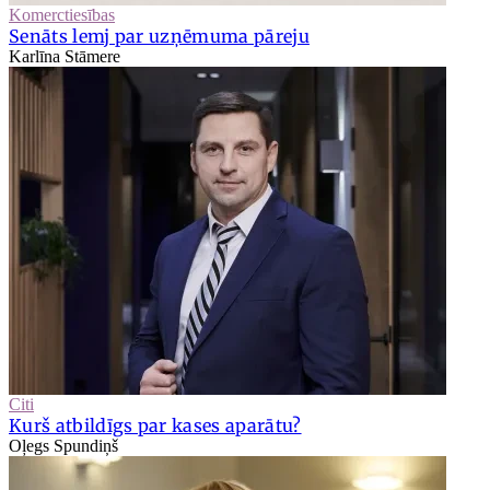
Komerctiesības
Senāts lemj par uzņēmuma pāreju
Karlīna Stāmere
Citi
Kurš atbildīgs par kases aparātu?
Oļegs Spundiņš