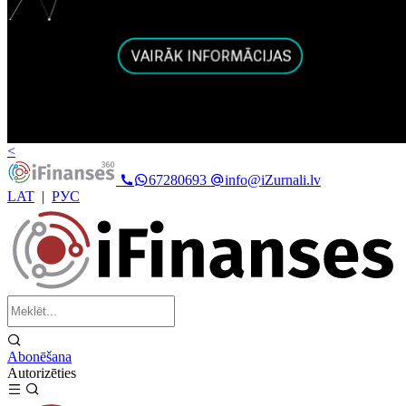
<
67280693
info@iZurnali.lv
LAT
|
РУС
Abonēšana
Autorizēties