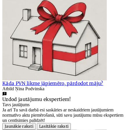
Kāda PVN likme jāpiemēro, pārdodot māju?
Atbild Ņina Podvinska
Uzdod jautājumu ekspertiem!
Tavs jautājums
Ja arī Tu savā darbā esi saskāries ar neskaidriem jautājumiem
normatīvo aktu piemērošanā, sūti savu jautājumu mūsu ekspertiem
un centīsimies palīdzēt!
Jaunākie raksti
Lasītākie raksti