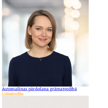
Automašīnas pārdošana grāmatvedībā
Grāmatvedība