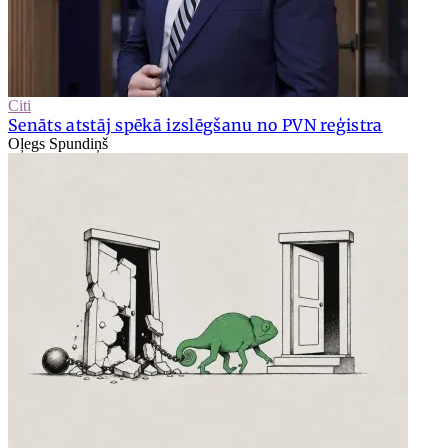
Citi
Senāts atstāj spēkā izslēgšanu no PVN reģistra
Oļegs Spundiņš