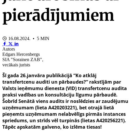
pierādījumiem
16.08.2024. • 5 MIN
Autors
Edgars Hercenbergs
SIA "Sorainen ZAB",
vecākais jurists
Šī gada 26.janvāra publikācijā “Ko atklāj
transfertcenu auditi un pārbaudes?” rakstījām par
Valsts ieņēmumu dienesta (VID) transfertcenu audita
praksi vadības un konsultāciju līgumu pārbaudē.
Šobrīd Senātā viens audits ir noslēdzies ar zaudējumu
uzņēmumam (lieta A420203221), bet otrajā lietā
pieņemts uzņēmumam nelabvēlīgs pirmās instances
spriedums, un strīds vēl turpinās (lietas A420256221).
Tāpēc apskatām galveno, ko izlēma tiesas!