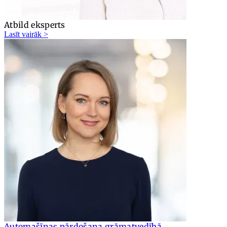
Atbild eksperts
Lasīt vairāk >
Automašīnas pārdošana grāmatvedībā