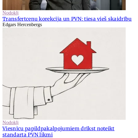
Nodokļi
Transfertcenu korekcija un PVN: tiesa vieš skaidrību
Edgars Hercenbergs
Nodokļi
Viesnīcu papildpakalpojumiem drīkst noteikt
standarta PVN likmi