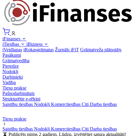
iFinanses
iTiesības
iBizness
iVeidlapas
iRokasgrāmatas
Žurnāls iFiT
Grāmatveža plānotājs
Pasākumi
Grāmatvedība
Pieredze
Nodokļi
Darbinieki
Vadība
Tiesu prakse
Pašnodarbinātais
Strukturētie e-rēķini
Saistību tiesības
Nodokļi
Komerctiesības
Citi
Darba tiesības
Tiesu prakse
Saistību tiesības
Nodokļi
Komerctiesības
Citi
Darba tiesības
Publicēts pirms 2 gadiem. Lūdzu, izvērtējiet satura aktualitāti!