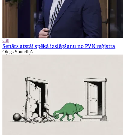
Citi
Senāts atstāj spēkā izslēgšanu no PVN reģistra
Oļegs Spundiņš