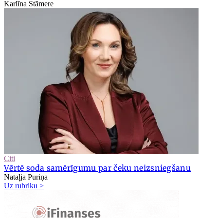
Karlīna Stāmere
Citi
Vērtē soda samērīgumu par čeku neizsniegšanu
Nataļja Puriņa
Uz rubriku >