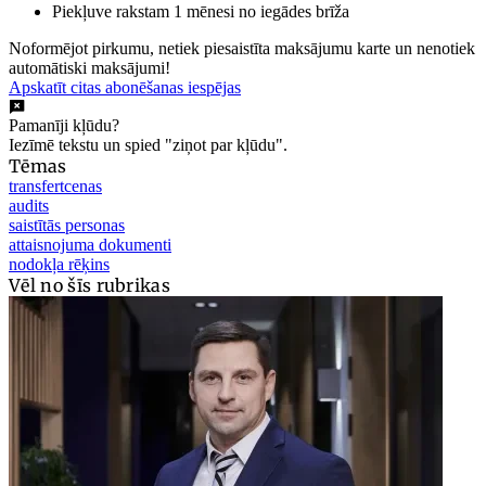
Piekļuve rakstam 1 mēnesi no iegādes brīža
Noformējot pirkumu, netiek piesaistīta maksājumu karte un nenotiek
automātiski maksājumi!
Apskatīt citas abonēšanas iespējas
Pamanīji kļūdu?
Iezīmē tekstu un spied "ziņot par kļūdu".
Tēmas
transfertcenas
audits
saistītās personas
attaisnojuma dokumenti
nodokļa rēķins
Vēl no šīs rubrikas