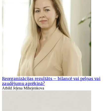
Reorganizācijas rezultāts – bilancē vai peļņas vai
zaudējumu aprēķinā?
Atbild Jeļena Mihejenkova