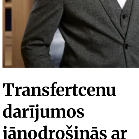
Transfertcenu
darījumos
jānodrošinās ar