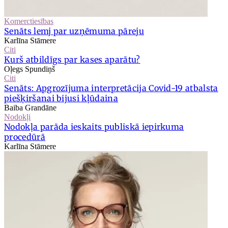
Komerctiesības
Senāts lemj par uzņēmuma pāreju
Karlīna Stāmere
Citi
Kurš atbildīgs par kases aparātu?
Oļegs Spundiņš
Citi
Senāts: Apgrozījuma interpretācija Covid-19 atbalsta
piešķiršanai bijusi kļūdaina
Baiba Grandāne
Nodokļi
Nodokļa parāda ieskaits publiskā iepirkuma
procedūrā
Karlīna Stāmere