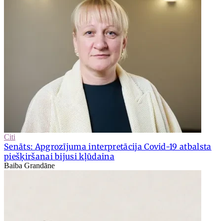
Citi
Senāts: Apgrozījuma interpretācija Covid-19 atbalsta
piešķiršanai bijusi kļūdaina
Baiba Grandāne