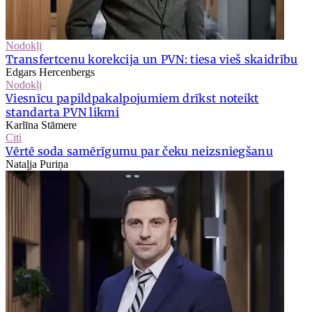
Nodokļi
Transfertcenu korekcija un PVN: tiesa vieš skaidrību
Edgars Hercenbergs
Nodokļi
Viesnīcu papildpakalpojumiem drīkst noteikt
standarta PVN likmi
Karlīna Stāmere
Citi
Vērtē soda samērīgumu par čeku neizsniegšanu
Nataļja Puriņa