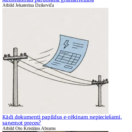
Atbild Jekaterina Dzikeviča
Kādi dokumenti papildus e-rēķinam nepieciešami,
saņemot preces?
Atbild Oto Kristiāns Abrams