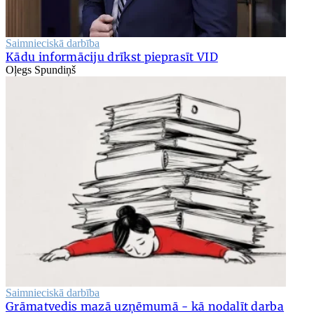
Saimnieciskā darbība
Kādu informāciju drīkst pieprasīt VID
Oļegs Spundiņš
Saimnieciskā darbība
Grāmatvedis mazā uzņēmumā - kā nodalīt darba