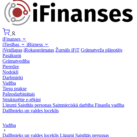
iFinanses
iTiesības
iBizness
iVeidlapas
iRokasgrāmatas
Žurnāls iFiT
Grāmatveža plānotājs
Pasākumi
Grāmatvedība
Pieredze
Nodokļi
Darbinieki
Vadība
Tiesu prakse
Pašnodarbinātais
Strukturētie e-rēķini
Līgumi
Saistītās personas
Saimnieciskā darbība
Finanšu vadība
Dalībnieks un valdes loceklis
Vadība
Dalībnieks un valdes loceklis
Līgumi
Saistītās personas