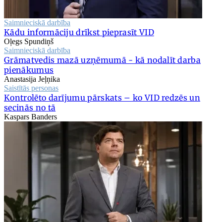
Saimnieciskā darbība
Kādu informāciju drīkst pieprasīt VID
Oļegs Spundiņš
Saimnieciskā darbība
Grāmatvedis mazā uzņēmumā - kā nodalīt darba
pienākumus
Anastasija Jeļņika
Saistītās personas
Kontrolēto darījumu pārskats – ko VID redzēs un
secinās no tā
Kaspars Banders