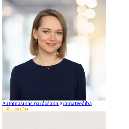
Automašīnas pārdošana grāmatvedībā
Grāmatvedība