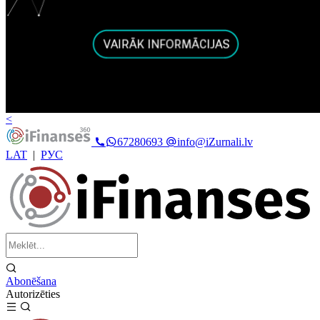
<
67280693
info@iZurnali.lv
LAT
|
РУС
Abonēšana
Autorizēties