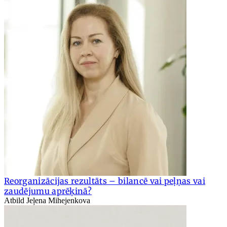
Reorganizācijas rezultāts – bilancē vai peļņas vai
zaudējumu aprēķinā?
Atbild Jeļena Mihejenkova