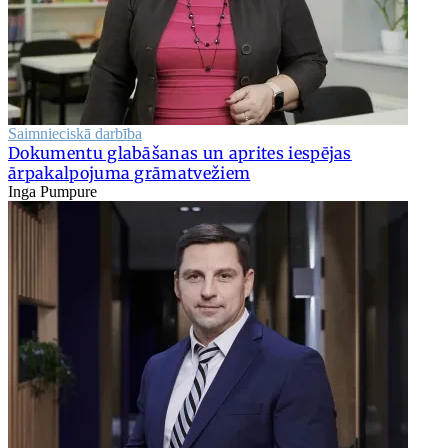
Saimnieciskā darbība
Dokumentu glabāšanas un aprites iespējas
ārpakalpojuma grāmatvežiem
Inga Pumpure