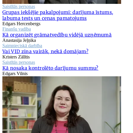
Saistītās personas
Grupas iekšējie pakalpojumi: darījuma īstums,
labuma tests un cenas pamatojums
Edgars Hercenbergs
Finanšu vadība
Kā organizēt grāmatvedību vidējā uzņēmumā
Anastasija Jeļņika
Saimnieciskā darbība
Vai VID zina vairāk, nekā domājam?
Kristers Zālītis
Saistītās personas
Kā nosaka kontrolēto darījumu summu?
Edgars Vilnis