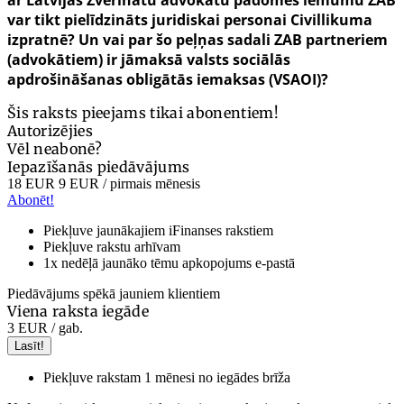
ar Latvijas Zvērinātu advokātu padomes lēmumu ZAB
var tikt pielīdzināts juridiskai personai
Civillikuma
izpratnē? Un vai par šo peļņas sadali ZAB partneriem
(advokātiem) ir jāmaksā valsts sociālās
apdrošināšanas obligātās iemaksas (VSAOI)?
Šis raksts pieejams tikai abonentiem!
Autorizējies
Vēl neabonē?
Iepazīšanās piedāvājums
18 EUR
9 EUR
/ pirmais mēnesis
Abonēt!
Piekļuve jaunākajiem iFinanses rakstiem
Piekļuve rakstu arhīvam
1x nedēļā jaunāko tēmu apkopojums e-pastā
Piedāvājums spēkā jauniem klientiem
Viena raksta iegāde
3 EUR
/ gab.
Lasīt!
Piekļuve rakstam 1 mēnesi no iegādes brīža