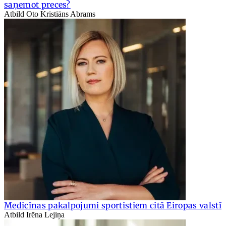
saņemot preces?
Atbild Oto Kristiāns Abrams
Medicīnas pakalpojumi sportistiem citā Eiropas valstī
Atbild Irēna Lejiņa