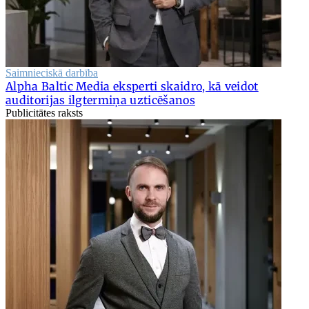
Saimnieciskā darbība
Alpha Baltic Media eksperti skaidro, kā veidot
auditorijas ilgtermiņa uzticēšanos
Publicitātes raksts