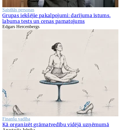
Saistītās personas
Grupas iekšējie pakalpojumi: darījuma īstums,
labuma tests un cenas pamatojums
Edgars Hercenbergs
Finanšu vadība
Kā organizēt grāmatvedību vidējā uzņēmumā
Anastasija Jeļņika