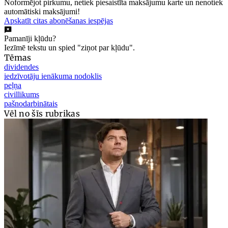
Noformējot pirkumu, netiek piesaistīta maksājumu karte un nenotiek
automātiski maksājumi!
Apskatīt citas abonēšanas iespējas
Pamanīji kļūdu?
Iezīmē tekstu un spied "ziņot par kļūdu".
Tēmas
dividendes
iedzīvotāju ienākuma nodoklis
peļņa
civillikums
pašnodarbinātais
Vēl no šīs rubrikas