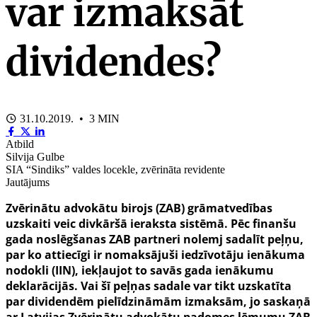
var izmaksāt
dividendes?
31.10.2019. • 3 MIN
Atbild
Silvija Gulbe
SIA “Sindiks” valdes locekle, zvērināta revidente
Jautājums
Zvērinātu advokātu birojs (ZAB) grāmatvedības
uzskaiti veic divkāršā ieraksta sistēmā. Pēc finanšu
gada noslēgšanas ZAB partneri nolemj sadalīt peļņu,
par ko attiecīgi ir nomaksājuši iedzīvotāju ienākuma
nodokli (IIN), iekļaujot to savās gada ienākumu
deklarācijās. Vai šī peļņas sadale var tikt uzskatīta
par dividendēm pielīdzināmām izmaksām, jo saskaņā