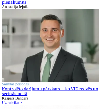
pienākumus
Anastasija Jeļņika
Saistītās personas
Kontrolēto darījumu pārskats – ko VID redzēs un
secinās no tā
Kaspars Banders
Uz rubriku >