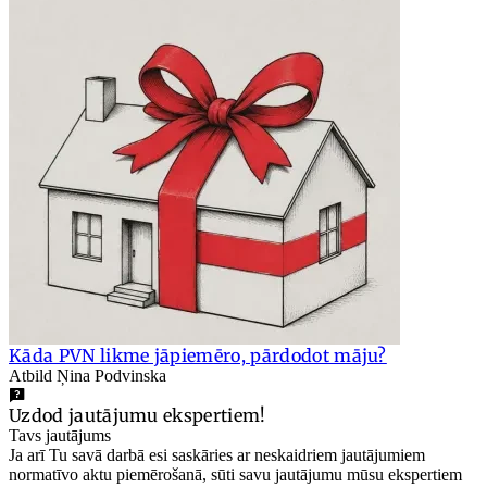
Kāda PVN likme jāpiemēro, pārdodot māju?
Atbild Ņina Podvinska
Uzdod jautājumu ekspertiem!
Tavs jautājums
Ja arī Tu savā darbā esi saskāries ar neskaidriem jautājumiem
normatīvo aktu piemērošanā, sūti savu jautājumu mūsu ekspertiem