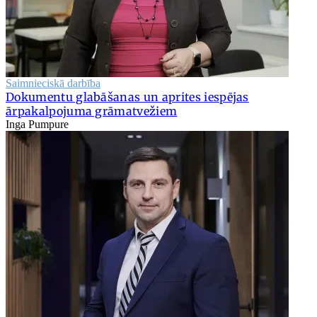
Saimnieciskā darbība
Dokumentu glabāšanas un aprites iespējas
ārpakalpojuma grāmatvežiem
Inga Pumpure