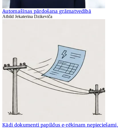
Automašīnas pārdošana grāmatvedībā
Atbild Jekaterina Dzikeviča
Kādi dokumenti papildus e-rēķinam nepieciešami,