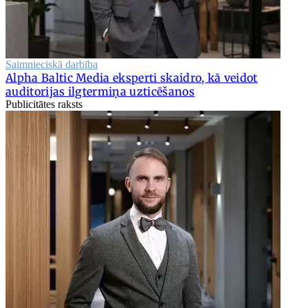
Saimnieciskā darbība
Alpha Baltic Media eksperti skaidro, kā veidot
auditorijas ilgtermiņa uzticēšanos
Publicitātes raksts