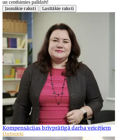
un centīsimies palīdzēt!
Jaunākie raksti
Lasītākie raksti
Kompensācijas brīvprātīgā darba veicējiem
Darbinieki