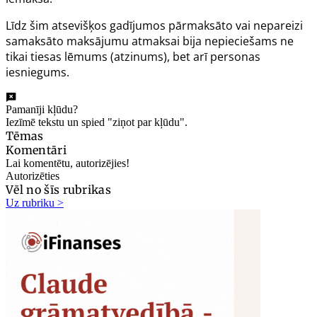
Līdz šim atsevišķos gadījumos pārmaksāto vai nepareizi
samaksāto maksājumu atmaksai bija nepieciešams ne
tikai tiesas lēmums (atzinums), bet arī personas
iesniegums.
Pamanīji kļūdu?
Iezīmē tekstu un spied "ziņot par kļūdu".
Tēmas
Komentāri
Lai komentētu, autorizējies!
Autorizēties
Vēl no šīs rubrikas
Uz rubriku >