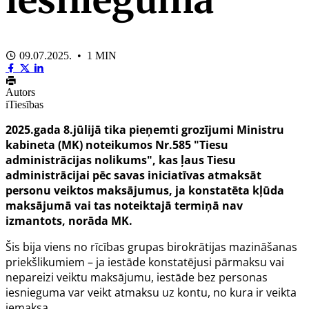
09.07.2025. • 1 MIN
Autors
iTiesības
2025.gada 8.jūlijā tika pieņemti grozījumi Ministru
kabineta (MK) noteikumos Nr.585 "Tiesu
administrācijas nolikums", kas ļaus
Tiesu
administrācijai pēc savas iniciatīvas atmaksāt
personu veiktos maksājumus, ja konstatēta kļūda
maksājumā vai tas noteiktajā termiņā nav
izmantots, norāda MK.
Šis bija viens no rīcības grupas birokrātijas mazināšanas
priekšlikumiem – ja iestāde konstatējusi pārmaksu vai
nepareizi veiktu maksājumu, iestāde bez personas
iesnieguma var veikt atmaksu uz kontu, no kura ir veikta
iemaksa.