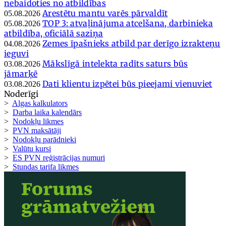
nebaidoties no atbildības
Arestētu mantu varēs pārvaldīt
05.08.2026
TOP 3: atvaļinājuma atcelšana, darbinieka
05.08.2026
atbildība, oficiālā saziņa
Zemes īpašnieks atbild par derīgo izrakteņu
04.08.2026
ieguvi
Mākslīgā intelekta radīts saturs būs
03.08.2026
jāmarķē
Dati klientu izpētei būs pieejami vienuviet
03.08.2026
Noderīgi
>
Algas kalkulators
>
Darba laika kalendārs
>
Nodokļu likmes
>
PVN maksātāji
>
Nodokļu parādnieki
>
Valūtu kursi
>
ES PVN reģistrācijas numuri
>
Stundas tarifa likmes