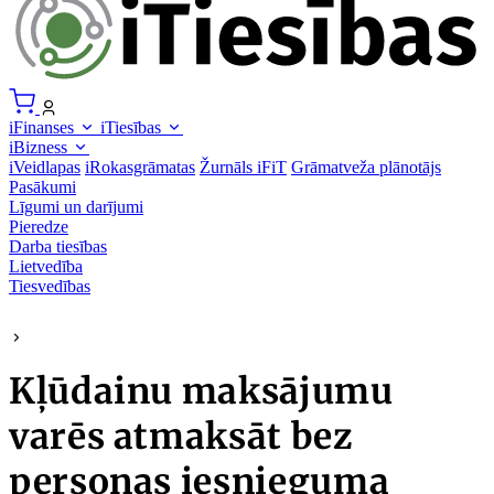
iFinanses
iTiesības
iBizness
iVeidlapas
iRokasgrāmatas
Žurnāls iFiT
Grāmatveža plānotājs
Pasākumi
Līgumi un darījumi
Pieredze
Darba tiesības
Lietvedība
Tiesvedības
Kļūdainu maksājumu
varēs atmaksāt bez
personas iesnieguma