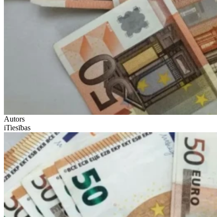
Autors
iTiesības