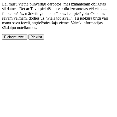
Lai mūsu vietne pilnvērtīgi darbotos, mēs izmantojam obligātās
sīkdatnes. Bet ar Tavu piekrišanu var tikt izmantotas vēl citas —
funkcionālās, mārketinga un analītikas. Lai pielāgotu sīkdatnes
savām vēlmēm, dodies uz "Pielāgot izvēli". Tu jebkurā brīdī vari
manīt savu izvēli, atgriežoties šajā vietnē. Vairāk informācijas
sīkdatņu noteikumos.
Pielāgot izvēli
Piekrist