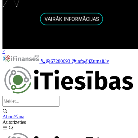
<
67280693
info@iZurnali.lv
Abonēšana
Autorizēties