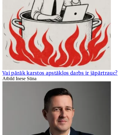
Vai pārāk karstos apstākļos darbs ir jāpārtrauc?
Atbild Inese Sūna