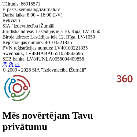
Tālrunis:
66915571
E-pasts:
seminari@iZurnali.lv
Darba laiks:
8:00 – 16:00
(I-V)
Rekvizīti
SIA "Izdevniecība iŽurnāli"
Juridiskā adrese: Lastādijas iela 10, Rīga, LV-1050
Biroja adrese: Lastādijas iela 12, Rīga, LV-1050
Reģistrācijas numurs: 40103221835
PVN reģistrācijas numurs: LV40103221835
Swedbank, LV48HABA0551024842696
SEB banka, LV84UNLA0055004409856
© 2009 - 2026 SIA "Izdevniecība iŽurnāli"
Mēs novērtējam Tavu
privātumu