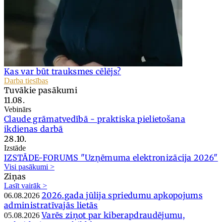
Kas var būt trauksmes cēlējs?
Darba tiesības
Tuvākie pasākumi
11.08.
Vebinārs
Claude grāmatvedībā - praktiska pielietošana
ikdienas darbā
28.10.
Izstāde
IZSTĀDE-FORUMS "Uzņēmuma elektronizācija 2026"
Visi pasākumi >
Ziņas
Lasīt vairāk >
2026.gada jūlija spriedumu apkopojums
06.08.2026
administratīvajās lietās
Varēs ziņot par kiberapdraudējumu,
05.08.2026