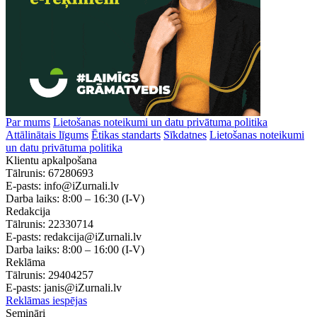
Par mums
Lietošanas noteikumi un datu privātuma politika
Attālinātais līgums
Ētikas standarts
Sīkdatnes
Lietošanas noteikumi
un datu privātuma politika
Klientu apkalpošana
Tālrunis:
67280693
E-pasts:
info@iZurnali.lv
Darba laiks:
8:00 – 16:30
(I-V)
Redakcija
Tālrunis:
22330714
E-pasts:
redakcija@iZurnali.lv
Darba laiks:
8:00 – 16:00
(I-V)
Reklāma
Tālrunis:
29404257
E-pasts:
janis@iZurnali.lv
Reklāmas iespējas
Semināri