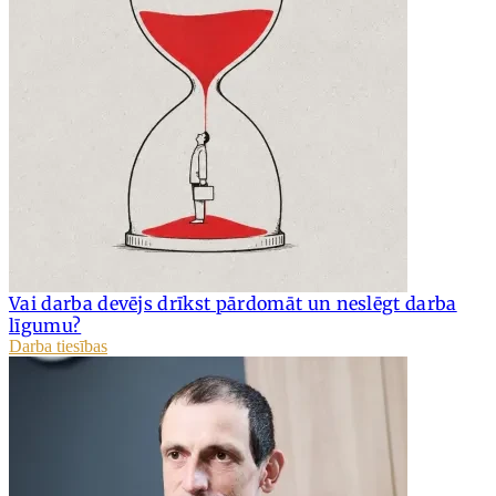
Vai darba devējs drīkst pārdomāt un neslēgt darba
līgumu?
Darba tiesības