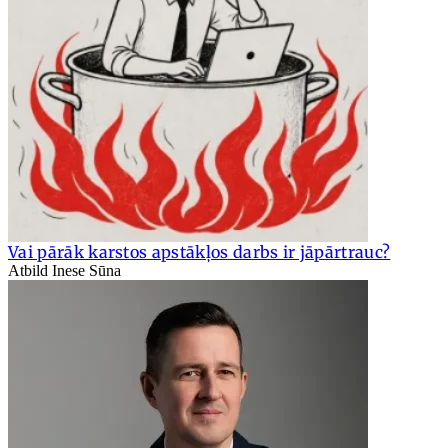
Vai pārāk karstos apstākļos darbs ir jāpārtrauc?
Atbild Inese Sūna