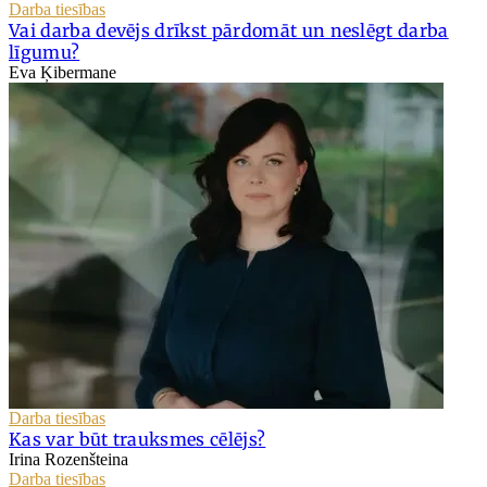
Darba tiesības
Vai darba devējs drīkst pārdomāt un neslēgt darba
līgumu?
Eva Ķibermane
Darba tiesības
Kas var būt trauksmes cēlējs?
Irina Rozenšteina
Darba tiesības