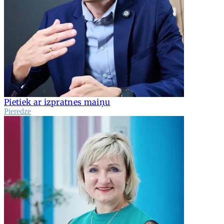
Pietiek ar izpratnes maiņu
Pieredze