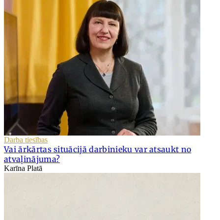
Darba tiesības
Vai ārkārtas situācijā darbinieku var atsaukt no
atvaļinājuma?
Karīna Platā