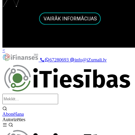
<
67280693
info@iZurnali.lv
Abonēšana
Autorizēties