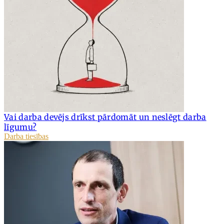
Vai darba devējs drīkst pārdomāt un neslēgt darba
līgumu?
Darba tiesības