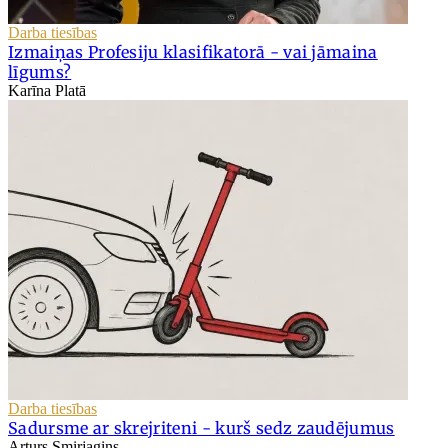
Darba tiesības
Izmaiņas Profesiju klasifikatorā - vai jāmaina
līgums?
Karīna Platā
Darba tiesības
Sadursme ar skrejriteni - kurš sedz zaudējumus
Arturs Smirjagins