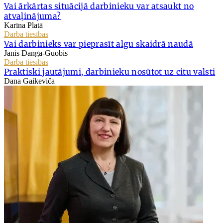
Vai ārkārtas situācijā darbinieku var atsaukt no
atvaļinājuma?
Karīna Platā
Darba tiesības
Vai darbinieks var pieprasīt algu skaidrā naudā
Jānis Danga-Guobis
Darba tiesības
Praktiski jautājumi, darbinieku nosūtot uz citu valsti
Dana Gaikeviča