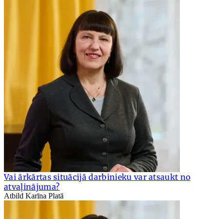
Vai ārkārtas situācijā darbinieku var atsaukt no
atvaļinājuma?
Atbild Karīna Platā