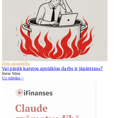
Datu aizsardzība
Vai pārāk karstos apstākļos darbs ir jāpārtrauc?
Inese Sūna
Uz rubriku >