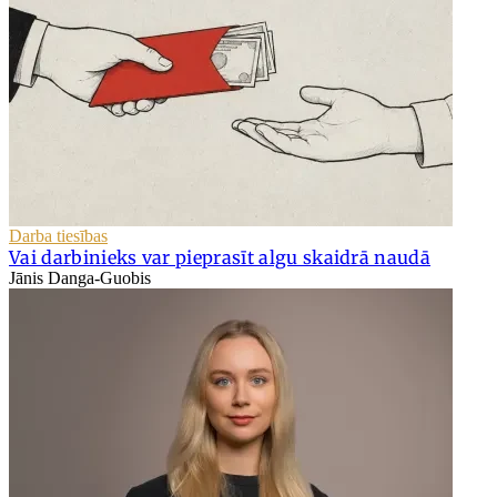
Darba tiesības
Vai darbinieks var pieprasīt algu skaidrā naudā
Jānis Danga-Guobis