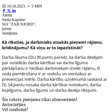
19.10.2023. • 5 MIN
Atbild
Stella Kaprāne
SIA "ZAB NJORD",
juriste
Jautājums
Kā rīkoties, ja darbinieks atsakās pieņemt rājienu,
brīdinājumu? Kā viņu ar to iepazīstināt?
Darba likuma (DL)
90.pants
paredz, ka darba devējam
par noteiktās darba kārtības vai darba līguma
pārkāpšanu ir tiesības darbiniekam izteikt rājienu, šī
soda piemērošana ir ar sodošu un vienlaikus ar
prevencijas mērķi. Darba kārtību uzņēmumā saskaņā ar
DL
54.pantu
nosaka darba kārtības noteikumi, darba
koplīgums, darba līgums un darba devēja rīkojumi.
Šis raksts pieejams tikai abonentiem!
Autorizējies
Vēl neabonē?