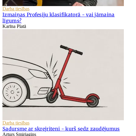
Darba tiesības
Izmaiņas Profesiju klasifikatorā - vai jāmaina
līgums?
Karīna Platā
Darba tiesības
Sadursme ar skrejriteni - kurš sedz zaudējumus
Arturs Smirjagins