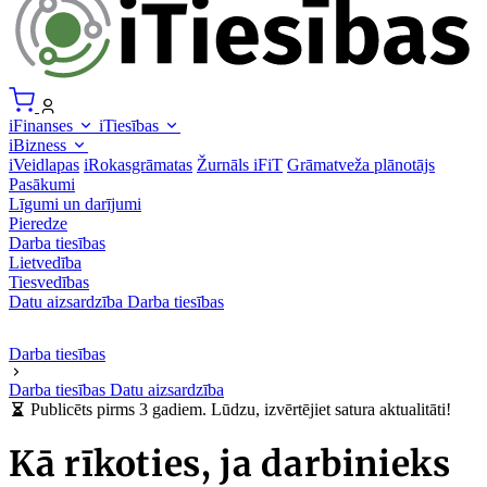
iFinanses
iTiesības
iBizness
iVeidlapas
iRokasgrāmatas
Žurnāls iFiT
Grāmatveža plānotājs
Pasākumi
Līgumi un darījumi
Pieredze
Darba tiesības
Lietvedība
Tiesvedības
Datu aizsardzība
Darba tiesības
Darba tiesības
Darba tiesības
Datu aizsardzība
Publicēts pirms 3 gadiem. Lūdzu, izvērtējiet satura aktualitāti!
Kā rīkoties, ja darbinieks