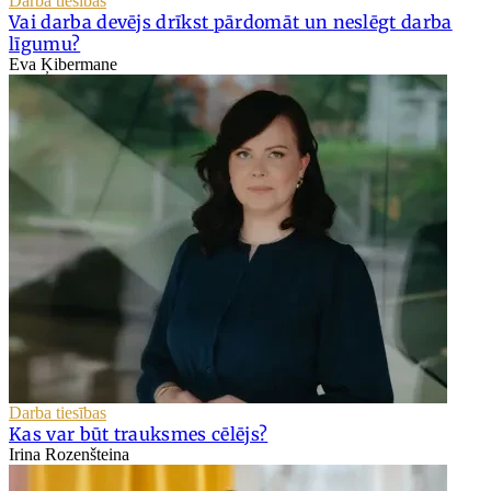
Darba tiesības
Vai darba devējs drīkst pārdomāt un neslēgt darba
līgumu?
Eva Ķibermane
Darba tiesības
Kas var būt trauksmes cēlējs?
Irina Rozenšteina