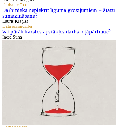
Darba tiesības
Darbinieks nepiekrīt līguma grozījumiem – štatu
samazināšana?
Lauris Klagišs
Datu aizsardzība
Vai pārāk karstos apstākļos darbs ir jāpārtrauc?
Inese Sūna