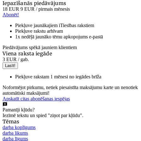
Iepazīšanās piedāvājums
18 EUR
9 EUR
/ pirmais mēnesis
Abonēt!
Piekļuve jaunākajiem iTiesības rakstiem
Piekļuve rakstu arhīvam
1x nedēļā jaunāko tēmu apkopojums e-pastā
Piedāvājums spēkā jauniem klientiem
Viena raksta iegāde
3 EUR
/ gab.
Lasīt!
Piekļuve rakstam 1 mēnesi no iegādes brīža
Noformējot pirkumu, netiek piesaistīta maksājumu karte un nenotiek
automātiski maksājumi!
Apskatīt citas abonēšanas iespējas
Pamanīji kļūdu?
Iezīmē tekstu un spied "ziņot par kļūdu".
Tēmas
darba koplīgums
darba likums
darba līgums