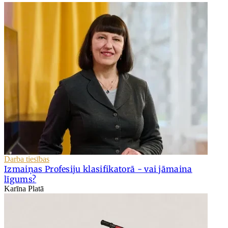
Darba tiesības
Izmaiņas Profesiju klasifikatorā - vai jāmaina
līgums?
Karīna Platā