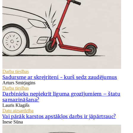
Darba tiesības
Sadursme ar skrejriteni - kurš sedz zaudējumus
Arturs Smirjagins
Darba tiesības
Darbinieks nepiekrīt līguma grozījumiem – štatu
samazināšana?
Lauris Klagišs
Datu aizsardzība
Vai pārāk karstos apstākļos darbs ir jāpārtrauc?
Inese Sūna