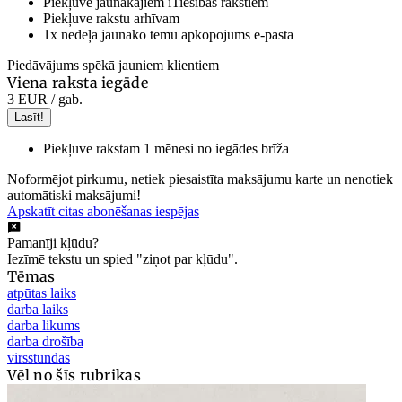
Piekļuve jaunākajiem iTiesības rakstiem
Piekļuve rakstu arhīvam
1x nedēļā jaunāko tēmu apkopojums e-pastā
Piedāvājums spēkā jauniem klientiem
Viena raksta iegāde
3 EUR
/ gab.
Lasīt!
Piekļuve rakstam 1 mēnesi no iegādes brīža
Noformējot pirkumu, netiek piesaistīta maksājumu karte un nenotiek
automātiski maksājumi!
Apskatīt citas abonēšanas iespējas
Pamanīji kļūdu?
Iezīmē tekstu un spied "ziņot par kļūdu".
Tēmas
atpūtas laiks
darba laiks
darba likums
darba drošība
virsstundas
Vēl no šīs rubrikas