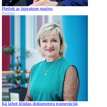
Pietiek ar izpratnes maiņu
Pieredze
Kā labot kļūdas dokumentu numerācijā