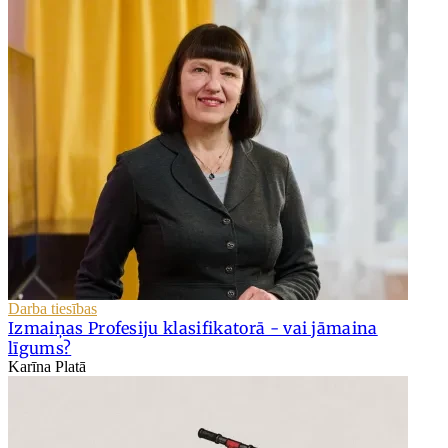
Darba tiesības
Izmaiņas Profesiju klasifikatorā - vai jāmaina
līgums?
Karīna Platā