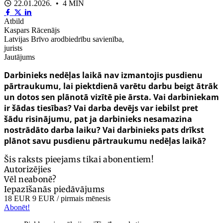
22.01.2026. • 4 MIN
Atbild
Kaspars Rācenājs
Latvijas Brīvo arodbiedrību savienība,
jurists
Jautājums
Darbinieks nedēļas laikā nav izmantojis pusdienu
pārtraukumu, lai piektdienā varētu darbu beigt ātrāk
un dotos sen plānotā vizītē pie ārsta. Vai darbiniekam
ir šādas tiesības? Vai darba devējs var iebilst pret
šādu risinājumu, pat ja darbinieks nesamazina
nostrādāto darba laiku? Vai darbinieks pats drīkst
plānot savu pusdienu pārtraukumu nedēļas laikā?
Šis raksts pieejams tikai abonentiem!
Autorizējies
Vēl neabonē?
Iepazīšanās piedāvājums
18 EUR
9 EUR
/ pirmais mēnesis
Abonēt!