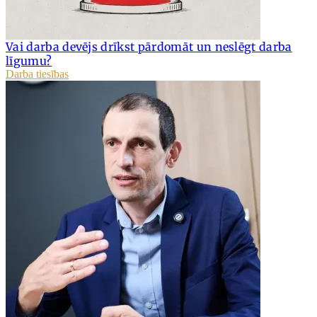
Vai darba devējs drīkst pārdomāt un neslēgt darba
līgumu?
Darba tiesības