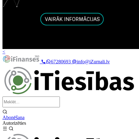
<
67280693
info@iZurnali.lv
Abonēšana
Autorizēties