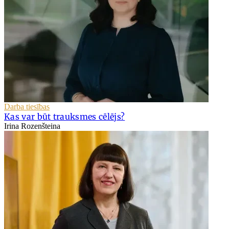
Darba tiesības
Kas var būt trauksmes cēlējs?
Irina Rozenšteina