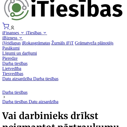
iFinanses
iTiesības
iBizness
iVeidlapas
iRokasgrāmatas
Žurnāls iFiT
Grāmatveža plānotājs
Pasākumi
Līgumi un darījumi
Pieredze
Darba tiesības
Lietvedība
Tiesvedības
Datu aizsardzība
Darba tiesības
Darba tiesības
Darba tiesības
Datu aizsardzība
Vai darbinieks drīkst