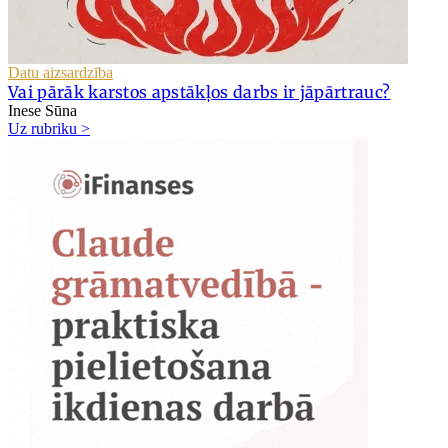
Datu aizsardzība
Vai pārāk karstos apstākļos darbs ir jāpārtrauc?
Inese Sūna
Uz rubriku >