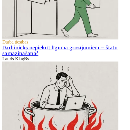
Darba tiesības
Darbinieks nepiekrīt līguma grozījumiem – štatu
samazināšana?
Lauris Klagišs