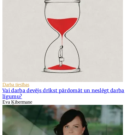
Darba tiesības
Vai darba devējs drīkst pārdomāt un neslēgt darba
līgumu?
Eva Ķibermane