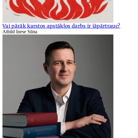
Vai pārāk karstos apstākļos darbs ir jāpārtrauc?
Atbild Inese Sūna