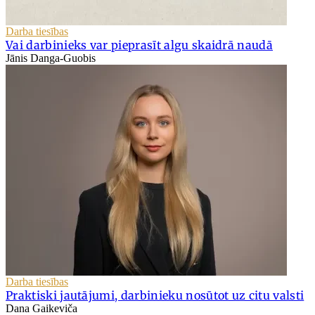
Darba tiesības
Vai darbinieks var pieprasīt algu skaidrā naudā
Jānis Danga-Guobis
Darba tiesības
Praktiski jautājumi, darbinieku nosūtot uz citu valsti
Dana Gaikeviča