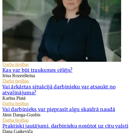
Darba tiesības
Kas var būt trauksmes cēlējs?
Irina Rozenšteina
Darba tiesības
Vai ārkārtas situācijā darbinieku var atsaukt no
atvaļinājuma?
Karīna Platā
Darba tiesības
Vai darbinieks var pieprasīt algu skaidrā naudā
Jānis Danga-Guobis
Darba tiesības
Praktiski jautājumi, darbinieku nosūtot uz citu valsti
Dana Gaikeviča