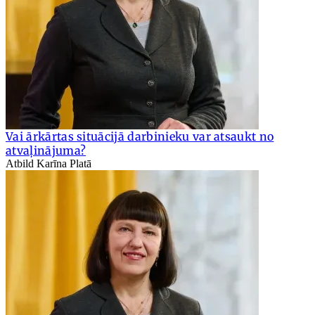
Vai ārkārtas situācijā darbinieku var atsaukt no
atvaļinājuma?
Atbild Karīna Platā